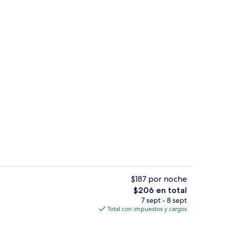
Bar junto a la alberca
$187 por noche
El
$206 en total
precio
7 sept - 8 sept
a alberca
Recepción
total
Total con impuestos y cargos
es
de