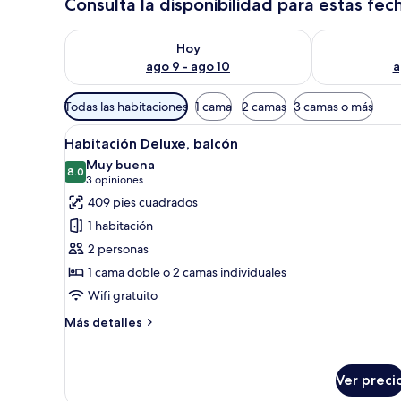
Consulta la disponibilidad para estas fec
Consulta la disponibilidad para hoy ago 9 - ago 10
Consulta la d
Hoy
ago 9 - ago 10
a
Filtros
Todas las habitaciones
1 cama
2 camas
3 camas o más
disponibles
Abrir
Una habitación de hotel modern
para
5
Habitación Deluxe, balcón
todas
las
Muy buena
las
8.0
habitaciones
8.0 de 10
(3
3 opiniones
fotos
opiniones)
409 pies cuadrados
de
1 habitación
Habitación
2 personas
Deluxe,
1 cama doble o 2 camas individuales
balcón
Wifi gratuito
Más
Más detalles
detalles
sobre
Habitación
Ver preci
Deluxe,