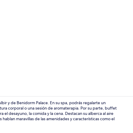
Recepción
Albir y de Benidorm Palace. En su spa, podrás regalarte un
ura corporal o una sesión de aromaterapia. Por su parte, buffet
 el desayuno, la comida y la cena. Destacan su alberca al aire
Bar junto a l
tes hablan maravillas de las amenidades y características como el