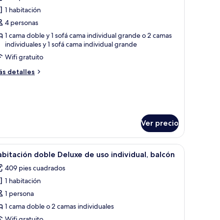
s
ults)
1 habitación
otos
e
4 personas
abitación
1 cama doble y 1 sofá cama individual grande o 2 camas
individuales y 1 sofá cama individual grande
eluxe,
alcón
Wifi gratuito
2
ás
s detalles
dults
talles
bre
bitación
luxe,
hildren)
lcón
Ver precio
ults
e, un escritorio con computadora, televisor y zona de estar con sillas.
brir
Habitación de hotel con dos camas, un escritor
5
bitación doble Deluxe de uso individual, balcón
odas
ildren)
409 pies cuadrados
s
1 habitación
otos
e
1 persona
abitación
1 cama doble o 2 camas individuales
oble
Wifi gratuito