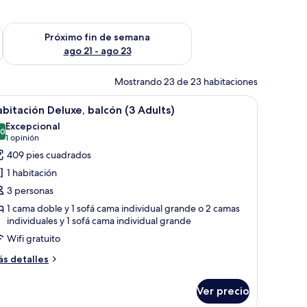
fin de semana ago 14 - ago 16
Consulta la disponibilidad para el próximo fin de semana ago
Próximo fin de semana
ago 21 - ago 23
Mostrando 23 de 23 habitaciones
 a las montañas.
brir
Una habitación de hotel moderna con una cama 
5
bitación Deluxe, balcón (3 Adults)
odas
Excepcional
s
.0
10.0 de 10
(1
1 opinión
otos
opinión)
409 pies cuadrados
e
1 habitación
abitación
3 personas
eluxe,
1 cama doble y 1 sofá cama individual grande o 2 camas
alcón
individuales y 1 sofá cama individual grande
3
Wifi gratuito
dults)
ás
s detalles
talles
bre
Ver precio
bitación