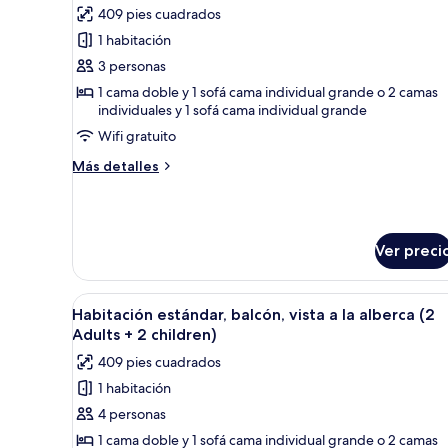
las
409 pies cuadrados
ciudad
fotos
(2
1 habitación
de
Adults
3 personas
Habitación
+
1
estándar,
1 cama doble y 1 sofá cama individual grande o 2 camas
child)
individuales y 1 sofá cama individual grande
balcón,
Wifi gratuito
vista
a
Más
Más detalles
la
detalles
sobre
alberca
Habitación
(3
estándar,
Ver preci
Adults)
balcón,
vista
a
Abrir
Un hotel con piscina, palmeras 
la
5
Habitación estándar, balcón, vista a la alberca (2
todas
alberca
Adults + 2 children)
(3
las
409 pies cuadrados
Adults)
fotos
1 habitación
de
4 personas
Habitación
estándar,
1 cama doble y 1 sofá cama individual grande o 2 camas