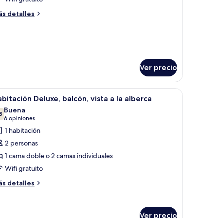
eluxe
ás
s detalles
e
talles
so
bre
bitación
dividual,
ble
alcón
luxe
e
Ver precio
o
dividual,
 a las montañas.
lcón
brir
Un hotel con piscina, palmeras y vistas a las 
4
bitación Deluxe, balcón, vista a la alberca
odas
Buena
s
8
7.8 de 10
(6
6 opiniones
otos
opiniones)
1 habitación
e
2 personas
abitación
1 cama doble o 2 camas individuales
eluxe,
Wifi gratuito
alcón,
sta
ás
s detalles
talles
bre
bitación
lberca
Ver precio
luxe,