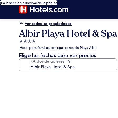
Ir a la sección principal de la página
Ver todas las propiedades
Albir Playa Hotel & Spa
Propiedad
de
Hotel para familias con spa, cerca de Playa Albir
4.0
Elige las fechas para ver precios
estrellas
¿A dónde quieres ir?
Galería
de
fotos
de
Albir
Playa