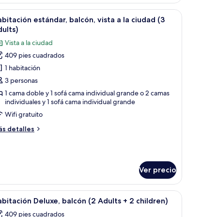
luxe,
lcón
scritorio, una silla y un ventanal con cortinas.
brir
Habitación de hotel con una cama grande, un e
4
bitación estándar, balcón, vista a la ciudad (3
odas
ults)
ults)
s
Vista a la ciudad
otos
409 pies cuadrados
e
1 habitación
abitación
stándar,
3 personas
alcón,
1 cama doble y 1 sofá cama individual grande o 2 camas
individuales y 1 sofá cama individual grande
sta
Wifi gratuito
ás
s detalles
iudad
talles
bre
3
bitación
dults)
tándar,
Ver precio
lcón,
sta
 a las montañas.
brir
Habitación de hotel con dos camas, un escritor
5
bitación Deluxe, balcón (2 Adults + 2 children)
odas
udad
409 pies cuadrados