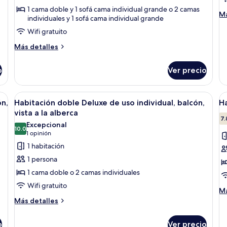
child)
balcón,
D
1 cama doble y 1 sofá cama individual grande o 2 camas
M
Má
individuales y 1 sofá cama individual grande
vista
d
de
a
u
Wifi gratuito
so
Ha
la
in
Más
Más detalles
do
ciudad
b
detalles
De
sobre
(2
d
o
Ver precio
Habitación
Adults
us
estándar,
in
+
balcón,
y vistas a las montañas.
Abrir
Un hotel con piscina, palmeras y vistas
ba
A
2
4
vista
ón,
Habitación doble Deluxe de uso individual, balcón,
Ha
todas
t
a
children)
vista a la alberca
la
las
la
7.
Excepcional
ciudad
10.0
fotos
f
10.0 de 10
(1
1 opinión
(2
de
d
opinión)
1 habitación
Adults
Habitación
H
+
1 persona
2
doble
D
1 cama doble o 2 camas individuales
children)
Deluxe
b
Wifi gratuito
de
vi
M
Má
de
Más
uso
Más detalles
a
so
detalles
individual,
la
Ha
sobre
o
balcón,
Ver precio
a
De