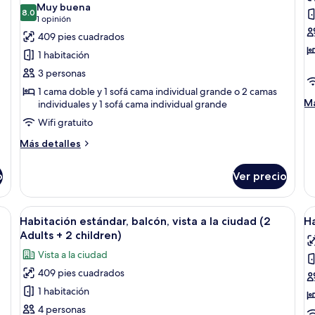
las
la
Muy buena
Ad
8.0
fotos
f
8.0 de 10
(1
1 opinión
de
d
opinión)
409 pies cuadrados
Habitación
H
1 habitación
estándar,
D
3 personas
balcón,
b
1 cama doble y 1 sofá cama individual grande o 2 camas
vista
(
M
Má
individuales y 1 sofá cama individual grande
a
A
de
Wifi gratuito
so
la
+
Ha
Más
Más detalles
alberca
2
De
detalles
(2
c
ba
sobre
o
Ver precio
Adults
(2
Habitación
Ad
+
estándar,
+
balcón,
1
y vistas a las montañas.
Abrir
Habitación de hotel con una cama grand
A
2
4
vista
Habitación estándar, balcón, vista a la ciudad (2
Ha
child)
todas
t
ch
a
Adults + 2 children)
la
las
la
Vista a la ciudad
alberca
fotos
f
(2
409 pies cuadrados
de
d
Adults
1 habitación
Habitación
H
+
1
estándar,
d
4 personas