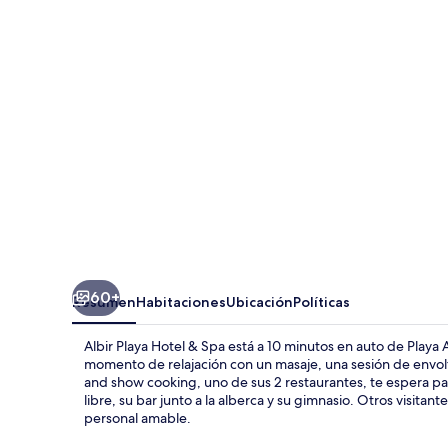
Hotel
&
Spa
60+
Resumen
Habitaciones
Ubicación
Políticas
Albir Playa Hotel & Spa está a 10 minutos en auto de Playa 
momento de relajación con un masaje, una sesión de envolt
and show cooking, uno de sus 2 restaurantes, te espera para
libre, su bar junto a la alberca y su gimnasio. Otros visitan
personal amable.