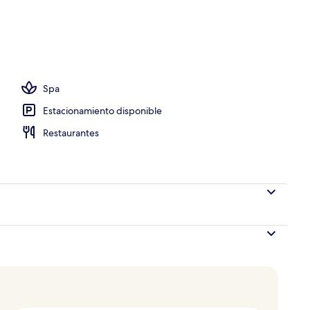
e libre, sombrillas en la alberca y camastros
Spa
Estacionamiento disponible
Restaurantes