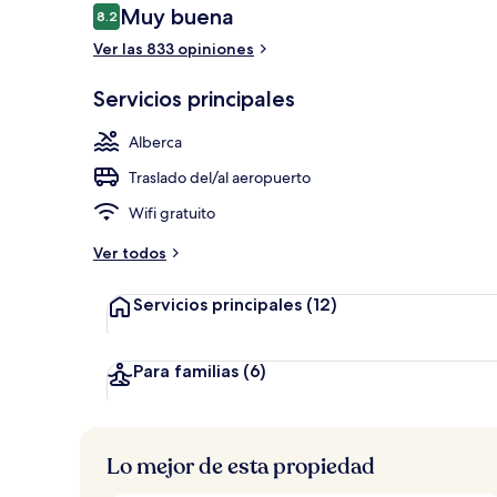
Opiniones
Muy buena
8.2
8.2 de 10,
Ver las 833 opiniones
Alberca al air
Servicios principales
Alberca
Traslado del/al aeropuerto
Wifi gratuito
Ver todos
Servicios principales
(12)
Para familias
(6)
Lo mejor de esta propiedad