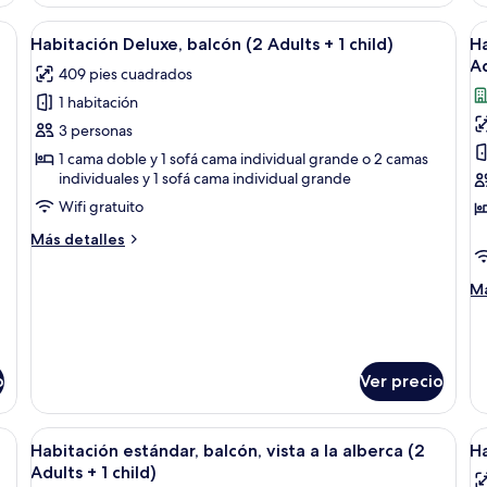
balcón,
De
vista
ba
 camas, un escritorio, una silla y un televisor.
Abrir
Habitación de hotel con dos camas, un e
A
5
a
(3
Habitación Deluxe, balcón (2 Adults + 1 child)
Ha
todas
t
la
Ad
Ad
409 pies cuadrados
alberca
las
la
1 habitación
fotos
f
de
d
3 personas
Habitación
H
1 cama doble y 1 sofá cama individual grande o 2 camas
individuales y 1 sofá cama individual grande
Deluxe,
e
balcón
b
Wifi gratuito
(2
vi
Más
Más detalles
Adults
a
detalles
sobre
+
la
M
Má
Habitación
1
c
de
Deluxe,
so
child)
(
balcón
Ha
A
(2
es
Adults
o
Ver precio
ba
+
vi
1
a
child)
y vistas a las montañas.
Abrir
Un hotel con piscina, palmeras y vistas
A
la
5
Habitación estándar, balcón, vista a la alberca (2
Ha
todas
t
ci
Adults + 1 child)
(3