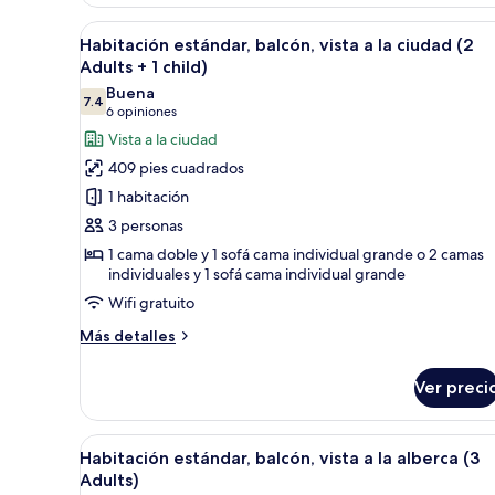
balcón
Abrir
Una habitación de hotel con dos
4
Habitación estándar, balcón, vista a la ciudad (2
todas
Adults + 1 child)
las
Buena
7.4
fotos
7.4 de 10
(6
6 opiniones
de
opiniones)
Vista a la ciudad
Habitación
409 pies cuadrados
estándar,
1 habitación
balcón,
3 personas
vista
1 cama doble y 1 sofá cama individual grande o 2 camas
a
individuales y 1 sofá cama individual grande
la
Wifi gratuito
ciudad
(2
Más
Más detalles
detalles
Adults
sobre
+
Ver preci
Habitación
1
estándar,
balcón,
child)
Abrir
Un hotel con piscina, palmeras 
5
vista
Habitación estándar, balcón, vista a la alberca (3
todas
a
Adults)
la