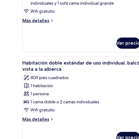
individuales y 1 sofá cama individual grande
balcón,
Wifi gratuito
vista
a
Más
Más detalles
la
detalles
sobre
alberca
Habitación
(2
estándar,
Ver preci
Adults
balcón,
vista
+
Abrir
Un hotel con piscina, palmeras 
a
2
5
Habitación doble estándar de uso individual, balc
la
todas
children)
vista a la alberca
alberca
las
(2
409 pies cuadrados
fotos
Adults
1 habitación
+
de
2
1 persona
Habitación
children)
doble
1 cama doble o 2 camas individuales
estándar
Wifi gratuito
de
Más
Más detalles
uso
detalles
individual,
sobre
Habitación
balcón,
Ver preci