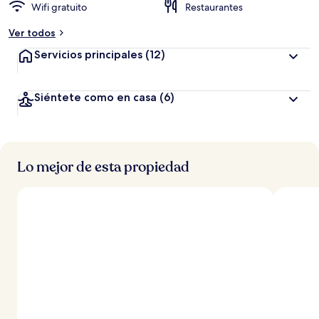
Wifi gratuito
Restaurantes
a
Ver todos
l
t
Servicios principales
(12)
a
d
Siéntete como en casa
(6)
e
l
o
s
Lo mejor de esta propiedad
v
i
a
j
e
r
o
s