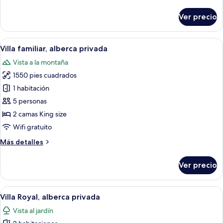
detalles
sobre
Ver precio
Villa,
1
habitación,
Abrir
Una cama con dosel, una mesita de ce
6
alberca
Villa familiar, alberca privada
todas
privada
Vista a la montaña
las
1550 pies cuadrados
fotos
de
1 habitación
Villa
5 personas
familiar,
2 camas King size
alberca
Wifi gratuito
privada
Más
Más detalles
detalles
sobre
Ver precio
Villa
familiar,
alberca
Abrir
Un dormitorio con cuatro camas, cada u
7
privada
Villa Royal, alberca privada
todas
Vista al jardín
las