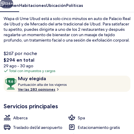
134+
Resumen
Habitaciones
Ubicación
Políticas
Wapa di Ume Ubud está a solo cinco minutos en auto de Palacio Real
de Ubud y de Mercado del arte tradicional de Ubud. Para satisfacer
tu apetito, puedes dirigirte a uno de los 2 restaurantes y después
regalarte un momento de bienestar con un masaje de tejido
profundo, un tratamiento facial o una sesión de exfoliación corporal.
Otros servicios y amenidades a destacar de este hotel de lujo son
sus 2 albercas al aire libre, su sala de fitness y su baño de vapor. A
$267 por noche
otros visitantes les encanta el personal amable.
El
$294 en total
precio
29 ago - 30 ago
2 albercas al aire libre
total
Total con impuestos y cargos
es
Opiniones
9.6
Muy elegida
de
P
de
Puntuación alta de los viajeros
$294
u
Ver las 283 opiniones
10,
n
Muy
t
elegida
Servicios principales
u
a
c
Alberca
Spa
i
ó
Traslado del/al aeropuerto
Estacionamiento gratis
n