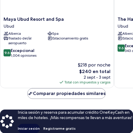
Maya
The
Maya Ubud Resort and Spa
The Ha
Ubud
Hava
Ubud
Ubud
Resort
Ubud
Alberca
Spa
Alberc
and
A
Traslado del/al
Estacionamiento gratis
Estaci
Spa
Praman
aeropuerto
Ubud
Experie
9.6
Exc
9.6
9.6
Excepcional
Ubud
de
343 
9.6
de
1,004 opiniones
10,
10,
Excepcio
$218 por noche
Excepcional,
343
El
$240 en total
1,004
opinion
precio
opiniones
2 sept - 3 sept
actual
Total con impuestos y cargos
es
de
Comparar propiedades similares
$240
Inicia sesión y reserva para acumular crédito OneKeyCash en
miles de hoteles. ¡Más recompensas te llevan a más aventuras!
Iniciar sesión
Registrarme gratis