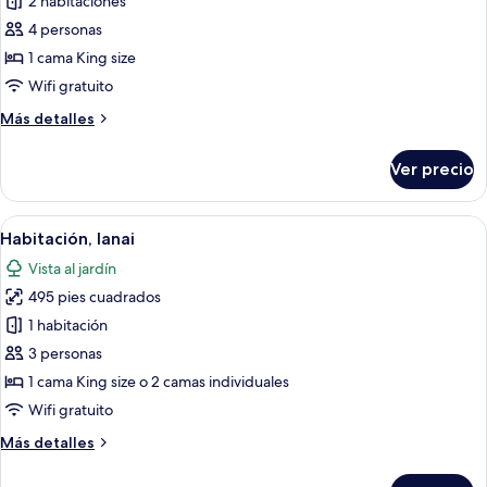
2 habitaciones
fotos
de
4 personas
Villa
1 cama King size
Royal,
Wifi gratuito
alberca
Más
Más detalles
privada
detalles
sobre
Ver precio
Villa
Royal,
alberca
Abrir
Ropa de cama de alta calidad, camas S
10
privada
Habitación, lanai
todas
Vista al jardín
las
495 pies cuadrados
fotos
de
1 habitación
Habitación,
3 personas
lanai
1 cama King size o 2 camas individuales
Wifi gratuito
Más
Más detalles
detalles
sobre