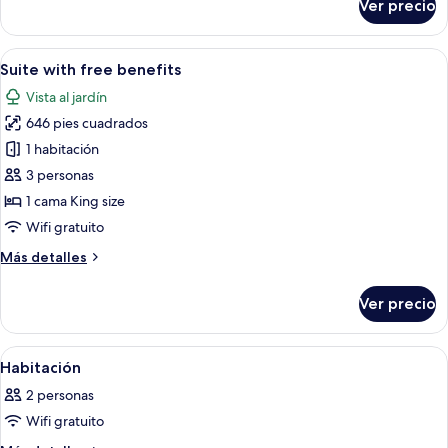
Ver precio
Habitación,
lanai
Abrir
Un dormitorio con cama de dosel, mesi
11
Suite with free benefits
todas
Vista al jardín
las
646 pies cuadrados
fotos
de
1 habitación
Suite
3 personas
with
1 cama King size
free
Wifi gratuito
benefits
Más
Más detalles
detalles
sobre
Ver precio
Suite
with
free
Abrir
Una habitación con cama, escritorio y 
20
benefits
Habitación
todas
2 personas
las
Wifi gratuito
fotos