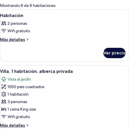
para
Mostrando 8 de 8 habitaciones
las
Abrir
Un dormitorio con cama a dosel, vista
21
Habitación
habitaciones
todas
2 personas
las
Wifi gratuito
fotos
de
Más
Más detalles
detalles
Habitación
sobre
Ver precio
Habitación
Abrir
Un dormitorio con una cama grande, 
19
Villa, 1 habitación, alberca privada
todas
Vista al jardín
las
1550 pies cuadrados
fotos
de
1 habitación
Villa,
3 personas
1
1 cama King size
habitación,
Wifi gratuito
alberca
Más
Más detalles
privada