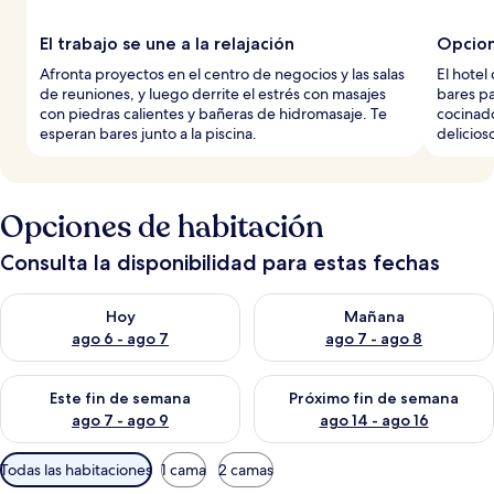
El trabajo se une a la relajación
Opcion
Afronta proyectos en el centro de negocios y las salas
El hotel
de reuniones, y luego derrite el estrés con masajes
bares pa
con piedras calientes y bañeras de hidromasaje. Te
cocinado
esperan bares junto a la piscina.
delicios
Opciones de habitación
Consulta la disponibilidad para estas fechas
Consulta la disponibilidad para hoy ago 6 - ago 7
Consulta la disponibilidad pa
Hoy
Mañana
ago 6 - ago 7
ago 7 - ago 8
Consulta la disponibilidad para este fin de semana ago 7 - ag
Consulta la disponibilidad par
Este fin de semana
Próximo fin de semana
ago 7 - ago 9
ago 14 - ago 16
Filtros
Todas las habitaciones
1 cama
2 camas
disponibles