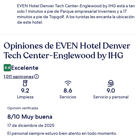
EVEN Hotel Denver Tech Center-Englewood by IHG está a tan
solo 1 minutos a pie de Parque empresarial Inverness y a 17
minutos a pie de Topgolf. A los turistas les encanta la ubicación
de este hotel.
Opiniones de EVEN Hotel Denver
Opiniones
Tech Center-Englewood by IHG
Excelente
8.8
1,011 opiniones
9.2
8.6
9.0
Limpieza
Servicios
Servicio y personal
Opiniones
Opinión verificada
8/10 Muy buena
17 de diciembre de 2025
El personal siempre estuvo bien atento en todo momento.