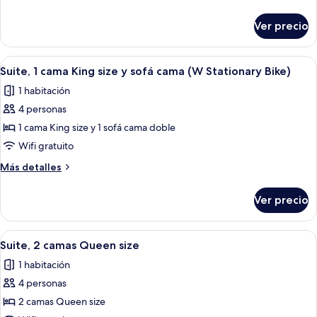
camas
detalles
sobre
Queen
Ver precio
Habitación
size
estándar,
(Mobility,
2
Abrir
Habitación de hotel con cama, escritori
6
Accessible
camas
Suite, 1 cama King size y sofá cama (W Stationary Bike)
todas
Queen
Tub)
1 habitación
size
las
(Mobility,
4 personas
fotos
Accessible
de
1 cama King size y 1 sofá cama doble
Tub)
Suite,
Wifi gratuito
1
Más
Más detalles
cama
detalles
King
sobre
Ver precio
Suite,
size
1
y
cama
Abrir
Una habitación de hotel con una cama
sofá
5
King
Suite, 2 camas Queen size
todas
size
cama
1 habitación
y
las
(W
sofá
4 personas
fotos
Stationary
cama
de
2 camas Queen size
Bike)
(W