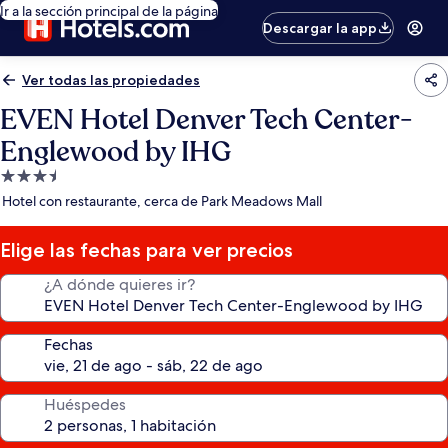
Ir a la sección principal de la página
Descargar la app
Ver todas las propiedades
EVEN Hotel Denver Tech Center-
Englewood by IHG
Propiedad
de
Hotel con restaurante, cerca de Park Meadows Mall
3.5
estrellas
Elige las fechas para ver precios
¿A dónde quieres ir?
Fechas
Huéspedes