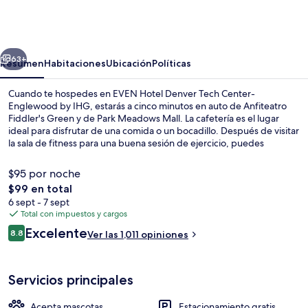
Hotel
Denver
Tech
erior
Siguiente
Center-
63+
Resumen
Habitaciones
Ubicación
Políticas
Englewood
Cuando te hospedes en EVEN Hotel Denver Tech Center-
by
Englewood by IHG, estarás a cinco minutos en auto de Anfiteatro
Fiddler's Green y de Park Meadows Mall. La cafetería es el lugar
IHG
ideal para disfrutar de una comida o un bocadillo. Después de visitar
la sala de fitness para una buena sesión de ejercicio, puedes
relajarte con una bebida en el bar o lounge. Entre sus amenidades y
servicios destacan su snack bar o deli y su terraza. Otros visitantes
$95 por noche
hablan maravillas de las amenidades y características como el
El
$99 en total
personal amable y la ubicación. La propiedad está a una corta
precio
6 sept - 7 sept
distancia a pie de algunas opciones de transporte público: Estación
Terraza o patio
total
Total con impuestos y cargos
de tren Dry Creek está a 13 minutos.
es
Opiniones
Excelente
8.8
Ver las 1,011 opiniones
de
8.8 de 10,
$99
Servicios principales
Acepta mascotas
Estacionamiento gratis