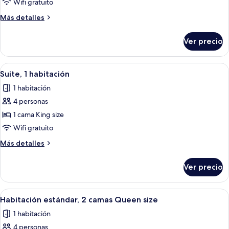
Suite,
Stationary
Wifi gratuito
Bike)
2
Más
Más detalles
camas
detalles
Queen
sobre
Ver precio
Suite,
size
2
camas
Abrir
Ropa de cama de alta calidad, edredó
6
Queen
Suite, 1 habitación
todas
size
1 habitación
las
4 personas
fotos
de
1 cama King size
Suite,
Wifi gratuito
1
Más
Más detalles
habitación
detalles
sobre
Ver precio
Suite,
1
habitación
Abrir
Habitación de hotel con escritorio de m
6
Habitación estándar, 2 camas Queen size
todas
1 habitación
las
4 personas