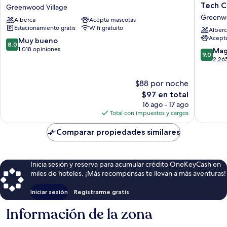
Denver
Quinta
Tech C
Greenwood Village
Tech
Inn
Greenwo
Alberca
Acepta mascotas
Center
&
Estacionamiento gratis
Wifi gratuito
Greenwood
Suites
Alberc
Acept
Village
by
8.0
Muy bueno
8.0
Wyndh
de
1,018 opiniones
9.0
Mag
9.0
Denver
10,
de
2,26
Tech
Muy
10,
Center
bueno,
Magnífi
$88 por noche
Greenw
1,018
2,265
El
$97 en total
Village
opiniones
opinion
precio
16 ago - 17 ago
actual
Total con impuestos y cargos
es
de
Comparar propiedades similares
$97
Inicia sesión y reserva para acumular crédito OneKeyCash en
miles de hoteles. ¡Más recompensas te llevan a más aventuras!
Iniciar sesión
Registrarme gratis
Información de la zona