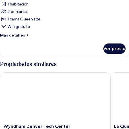
King
1 habitación
size
las
2 personas
fotos
de
1 cama Queen size
Suite,
Wifi gratuito
1
Más
Más detalles
cama
detalles
Queen
sobre
Ver precio
Suite,
size
1
cama
Propiedades similares
Queen
size
Wyndham Denver Tech Center
La Quint
Wyndham
La
Wyndham Denver Tech Center
La Qui