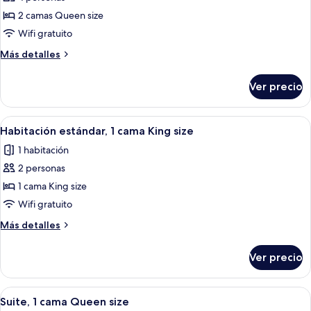
fotos
de
2 camas Queen size
Habitación
Wifi gratuito
estándar,
Más
Más detalles
2
detalles
camas
sobre
Ver precio
Habitación
Queen
estándar,
size
2
Abrir
Habitación de hotel con cama, escritori
6
camas
Habitación estándar, 1 cama King size
todas
Queen
1 habitación
size
las
2 personas
fotos
de
1 cama King size
Habitación
Wifi gratuito
estándar,
Más
Más detalles
1
detalles
cama
sobre
Ver precio
Habitación
King
estándar,
size
1
Abrir
Una habitación de hotel con una cama,
6
cama
Suite, 1 cama Queen size
todas