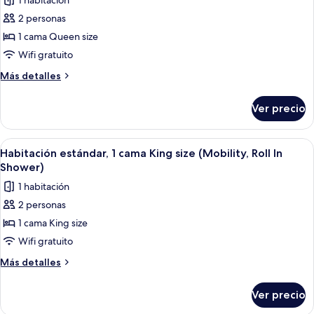
1 habitación
fotos
2 personas
de
1 cama Queen size
Suite,
1
Wifi gratuito
cama
Más
Más detalles
Queen
detalles
sobre
size,
Ver precio
Suite,
con
1
acceso
cama
Abrir
Habitación de hotel con cama, escritori
7
para
Queen
Habitación estándar, 1 cama King size (Mobility, Roll In
todas
size,
personas
Shower)
con
las
discapacitadas
1 habitación
acceso
fotos
(Communications,
para
2 personas
de
personas
Accessible
1 cama King size
Habitación
discapacitadas
Tub)
(Communications,
estándar,
Wifi gratuito
Accessible
1
Más
Más detalles
Tub)
cama
detalles
sobre
King
Ver precio
Habitación
size
estándar,