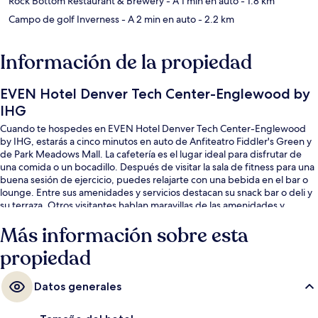
Rock Bottom Restaurant & Brewery
- A 1 min en auto
- 1.8 km
Campo de golf Inverness
- A 2 min en auto
- 2.2 km
Información de la propiedad
EVEN Hotel Denver Tech Center-Englewood by
IHG
Cuando te hospedes en EVEN Hotel Denver Tech Center-Englewood
by IHG, estarás a cinco minutos en auto de Anfiteatro Fiddler's Green y
de Park Meadows Mall. La cafetería es el lugar ideal para disfrutar de
una comida o un bocadillo. Después de visitar la sala de fitness para una
buena sesión de ejercicio, puedes relajarte con una bebida en el bar o
lounge. Entre sus amenidades y servicios destacan su snack bar o deli y
su terraza. Otros visitantes hablan maravillas de las amenidades y
características como el personal amable y la ubicación. La propiedad
Más información sobre esta
está a una corta distancia a pie de algunas opciones de transporte
público: Estación de tren Dry Creek está a 13 minutos.
propiedad
Datos generales