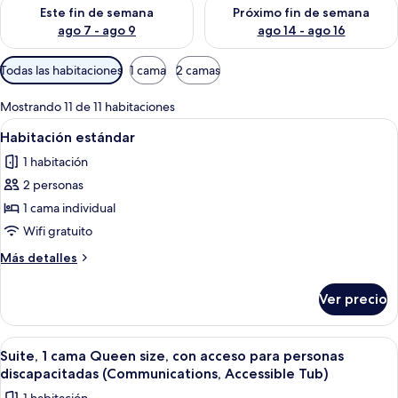
Consulta la disponibilidad para este fin de semana ago 7 - ag
Consulta la disponibilidad par
Este fin de semana
Próximo fin de semana
ago 7 - ago 9
ago 14 - ago 16
Filtros
Todas las habitaciones
1 cama
2 camas
disponibles
para
Mostrando 11 de 11 habitaciones
las
Abrir
Una cama bien tendida con sábanas bl
7
Habitación estándar
habitaciones
todas
1 habitación
las
2 personas
fotos
de
1 cama individual
Habitación
Wifi gratuito
estándar
Más
Más detalles
detalles
sobre
Ver precio
Habitación
estándar
Abrir
Una habitación de hotel con una cama,
9
Suite, 1 cama Queen size, con acceso para personas
todas
discapacitadas (Communications, Accessible Tub)
las