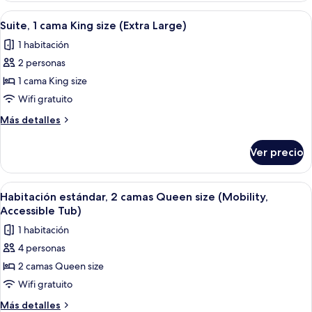
(Mobility,
1
Abrir
Habitación de hotel con cama, escritori
7
Roll
cama
Suite, 1 cama King size (Extra Large)
todas
King
In
1 habitación
size
las
Shower)
(Mobility,
2 personas
fotos
Roll
de
1 cama King size
In
Suite,
Shower)
Wifi gratuito
1
Más
Más detalles
cama
detalles
King
sobre
Ver precio
Suite,
size
1
(Extra
cama
Abrir
Habitación de hotel con escritorio de m
Large)
8
King
Habitación estándar, 2 camas Queen size (Mobility,
todas
size
Accessible Tub)
(Extra
las
1 habitación
Large)
fotos
4 personas
de
2 camas Queen size
Habitación
estándar,
Wifi gratuito
2
Más
Más detalles