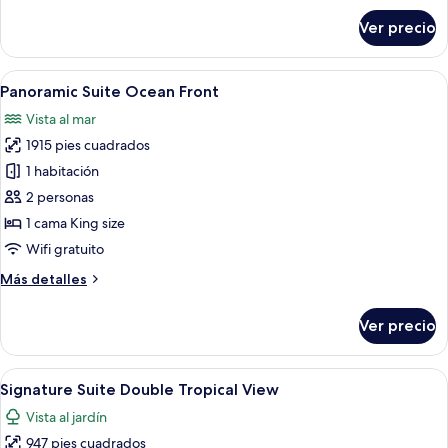
View
sobre
Ver precio
Master
Suite
Swim
Abrir
Una sala de estar moderna con un sofá
9
Out
Panoramic Suite Ocean Front
todas
Tropical
Vista al mar
View
las
1915 pies cuadrados
fotos
de
1 habitación
Panoramic
2 personas
Suite
1 cama King size
Ocean
Wifi gratuito
Front
Más
Más detalles
detalles
sobre
Ver precio
Panoramic
Suite
Ocean
Abrir
Ropa de cama de alta calidad y miniba
8
Front
Signature Suite Double Tropical View
todas
Vista al jardín
las
947 pies cuadrados
fotos