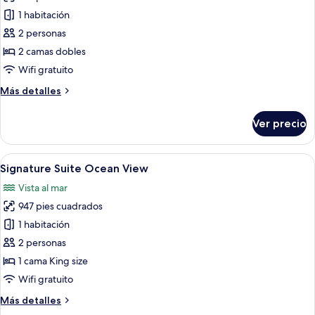
de
1 habitación
Signature
2 personas
Suite
2 camas dobles
Double
Wifi gratuito
Tropical
Más
Más detalles
View
detalles
sobre
Ver precio
Signature
Suite
Double
Abrir
Una sala moderna con un sofá, una mes
7
Tropical
Signature Suite Ocean View
todas
View
Vista al mar
las
947 pies cuadrados
fotos
de
1 habitación
Signature
2 personas
Suite
1 cama King size
Ocean
Wifi gratuito
View
Más
Más detalles
detalles