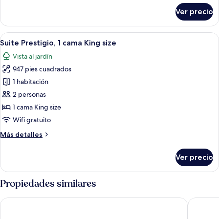
View
sobre
Ver precio
Signature
Suite
Swim
Abrir
Una habitación de hotel moderna con s
6
Out
Suite Prestigio, 1 cama King size
todas
Tropical
Vista al jardín
View
las
947 pies cuadrados
fotos
de
1 habitación
Suite
2 personas
Prestigio,
1 cama King size
1
Wifi gratuito
cama
Más
Más detalles
King
detalles
size
sobre
Ver precio
Suite
Prestigio,
1
Propiedades similares
cama
King
Secrets Moxché Playa del Carmen - Adults Only - All Inclusive
Secrets 
size