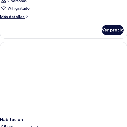
2 personas
Wifi gratuito
Más
Más detalles
detalles
sobre
Ver precio
Habitación
Habitación