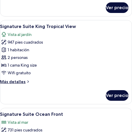
sobre
Ver precio
Signature
Suite
Ocean
Abrir
Una habitación de hotel moderna con 
6
View
Signature Suite King Tropical View
todas
Vista al jardín
las
947 pies cuadrados
fotos
de
1 habitación
Signature
2 personas
Suite
1 cama King size
King
Wifi gratuito
Tropical
Más
Más detalles
View
detalles
sobre
Ver precio
Signature
Suite
King
Abrir
Habitación de hotel con una cama gran
9
Tropical
Signature Suite Ocean Front
todas
View
Vista al mar
las
731 pies cuadrados
fotos