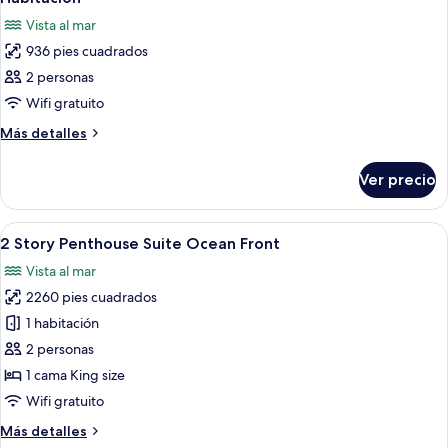
Vista al mar
936 pies cuadrados
2 personas
Wifi gratuito
Más
Más detalles
detalles
sobre
Ver precio
Habitación
Abrir
Una habitación de hotel moderna con 
5
2 Story Penthouse Suite Ocean Front
todas
Vista al mar
las
2260 pies cuadrados
fotos
de
1 habitación
2
2 personas
Story
1 cama King size
Penthouse
Wifi gratuito
Suite
Más
Más detalles
Ocean
detalles