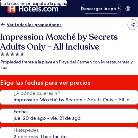
Ir a la sección principal de la página
Descargar la app
Ver todas las propiedades
Impression Moxché by Secrets –
Adults Only – All Inclusive
Propiedad
de
Propiedad frente a la playa en Playa del Carmen con 14 restaurantes y
5.0
spa
estrellas
Elige las fechas para ver precios
¿A dónde quieres ir?
Fechas
Huéspedes