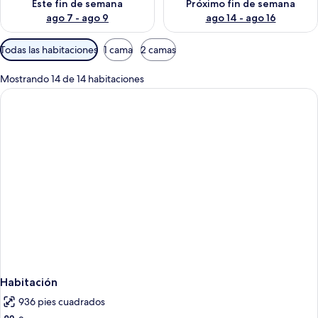
Este fin de semana
Próximo fin de semana
ago 7 - ago 9
ago 14 - ago 16
Filtros
Todas las habitaciones
1 cama
2 camas
disponibles
para
Mostrando 14 de 14 habitaciones
las
habitaciones
Habitación
936 pies cuadrados