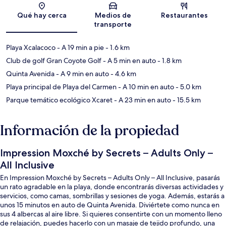
Qué hay cerca
Medios de
Restaurantes
transporte
Playa Xcalacoco
- A 19 min a pie
- 1.6 km
Club de golf Gran Coyote Golf
- A 5 min en auto
- 1.8 km
Quinta Avenida
- A 9 min en auto
- 4.6 km
Playa principal de Playa del Carmen
- A 10 min en auto
- 5.0 km
Parque temático ecológico Xcaret
- A 23 min en auto
- 15.5 km
Información de la propiedad
Impression Moxché by Secrets – Adults Only –
All Inclusive
En Impression Moxché by Secrets – Adults Only – All Inclusive, pasarás
un rato agradable en la playa, donde encontrarás diversas actividades y
servicios, como camas, sombrillas y sesiones de yoga. Además, estarás a
unos 15 minutos en auto de Quinta Avenida. Diviértete como nunca en
sus 4 albercas al aire libre. Si quieres consentirte con un momento lleno
de relajación, puedes hacerlo con un masaje de tejido profundo, una