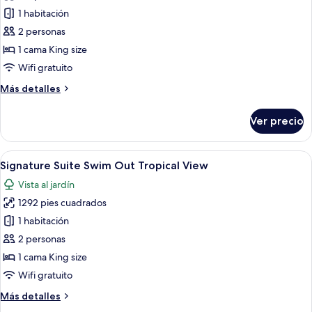
de
1 habitación
Signature
2 personas
Suite
1 cama King size
Ocean
Wifi gratuito
Front
Más
Más detalles
detalles
sobre
Ver precio
Signature
Suite
Ocean
Abrir
Habitación de hotel moderna con una ca
6
Front
Signature Suite Swim Out Tropical View
todas
Vista al jardín
las
1292 pies cuadrados
fotos
de
1 habitación
Signature
2 personas
Suite
1 cama King size
Swim
Wifi gratuito
Out
Más
Más detalles
Tropical
detalles