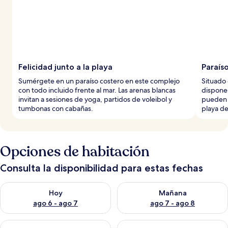
s
Felicidad junto a la playa
Paraíso
Sumérgete en un paraíso costero en este complejo
Situado 
con todo incluido frente al mar. Las arenas blancas
dispone
invitan a sesiones de yoga, partidos de voleibol y
pueden d
tumbonas con cabañas.
playa de
Opciones de habitación
Consulta la disponibilidad para estas fechas
Consulta la disponibilidad para hoy ago 6 - ago 7
Consulta la disponibilidad pa
Hoy
Mañana
ago 6 - ago 7
ago 7 - ago 8
Consulta la disponibilidad para este fin de semana ago 7 - ag
Consulta la disponibilidad par