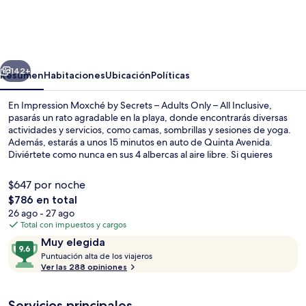
Moxché
by
Secrets
erior
Siguiente
–
142+
Resumen
Habitaciones
Ubicación
Políticas
Adults
En Impression Moxché by Secrets – Adults Only – All Inclusive,
Only
pasarás un rato agradable en la playa, donde encontrarás diversas
actividades y servicios, como camas, sombrillas y sesiones de yoga.
–
Además, estarás a unos 15 minutos en auto de Quinta Avenida.
All
Diviértete como nunca en sus 4 albercas al aire libre. Si quieres
consentirte con un momento lleno de relajación, puedes hacerlo
Inclusive
con un masaje de tejido profundo, una sesión de envoltura corporal
$647 por noche
o una sesión de aromaterapia. Uno de sus 14 restaurantes es
El
$786 en total
SeaSide, que sirve cocina internacional y está abierto para el
precio
26 ago - 27 ago
desayuno y la comida. Otros servicios y amenidades a destacar de
Salas de tratamiento para parejas, sau
total
Total con impuestos y cargos
esta propiedad de lujo son sus 2 bares junto a la alberca, su bar en la
es
playa y su sala de fitness. A otros visitantes les encanta el personal
Opiniones
9.6
Muy elegida
de
amable.
P
de
Puntuación alta de los viajeros
$786
u
Ver las 288 opiniones
10,
n
Muy
t
elegida
Servicios principales
u