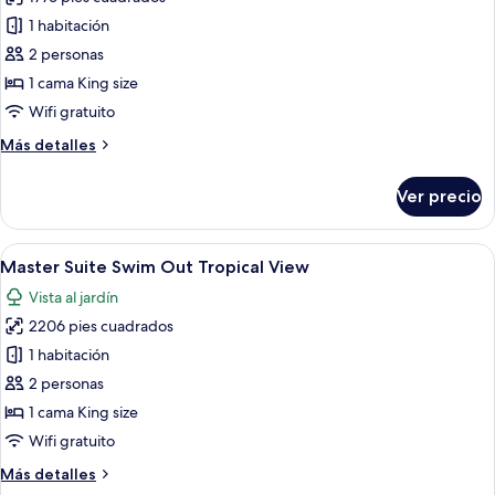
fotos
de
1 habitación
Master
2 personas
Suite
1 cama King size
Ocean
Wifi gratuito
View
Más
Más detalles
detalles
sobre
Ver precio
Master
Suite
Ocean
Abrir
Una sala de estar moderna con una gra
8
View
Master Suite Swim Out Tropical View
todas
Vista al jardín
las
2206 pies cuadrados
fotos
de
1 habitación
Master
2 personas
Suite
1 cama King size
Swim
Wifi gratuito
Out
Más
Más detalles
Tropical
detalles