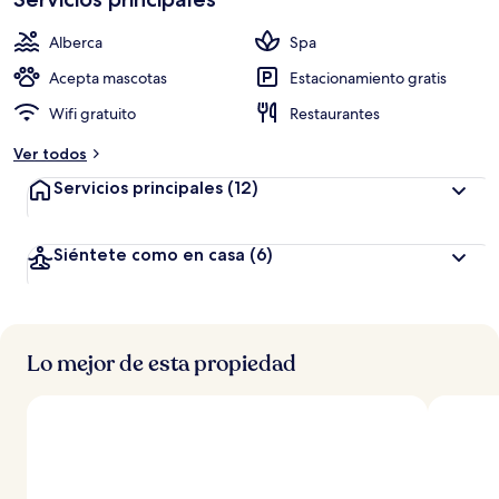
a
c
Alberca
Spa
i
ó
Acepta mascotas
Estacionamiento gratis
n
Wifi gratuito
Restaurantes
a
Ver todos
l
t
Servicios principales
(12)
a
d
Siéntete como en casa
(6)
e
l
o
s
Lo mejor de esta propiedad
v
i
a
j
e
r
o