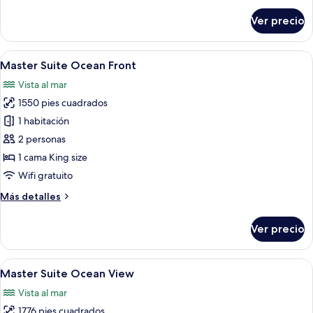
Front
sobre
Ver precio
2
Story
Penthouse
Abrir
Un área exterior moderna para disfruta
13
Suite
Master Suite Ocean Front
todas
Ocean
Vista al mar
Front
las
1550 pies cuadrados
fotos
de
1 habitación
Master
2 personas
Suite
1 cama King size
Ocean
Wifi gratuito
Front
Más
Más detalles
detalles
sobre
Ver precio
Master
Suite
Ocean
Abrir
Una habitación de hotel moderna con 
7
Front
Master Suite Ocean View
todas
Vista al mar
las
1776 pies cuadrados