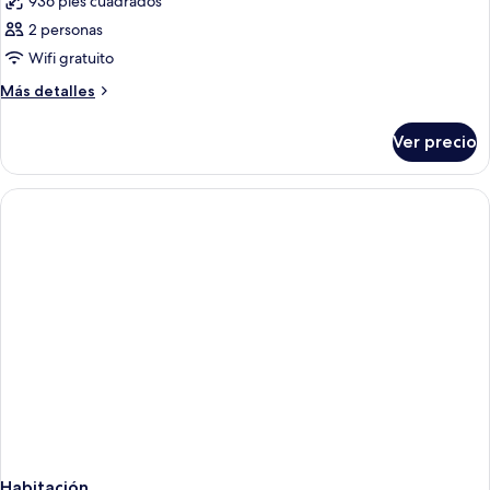
936 pies cuadrados
2 personas
Wifi gratuito
Más
Más detalles
detalles
sobre
Ver precio
Habitación
Habitación