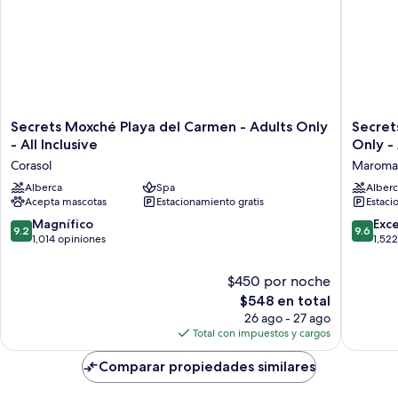
Secrets
Secrets
Secrets Moxché Playa del Carmen - Adults Only
Secret
Moxché
Maroma
- All Inclusive
Only - 
Playa
Beach
Corasol
Maroma
del
Riviera
Carmen
Alberca
Spa
Cancun
Alberc
Acepta mascotas
Estacionamiento gratis
Estaci
-
-
Adults
Adults
9.2
9.6
Magnífico
Exc
9.2
9.6
Only
Only
de
de
1,014 opiniones
1,52
-
-
10,
10,
All
All
Magnífico,
Excepcio
$450 por noche
Inclusive
inclusive
1,014
1,522
El
Corasol
$548 en total
Maroma
opiniones
opinion
precio
26 ago - 27 ago
actual
Total con impuestos y cargos
es
de
Comparar propiedades similares
$548