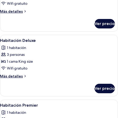
Wifi gratuito
Más
Más detalles
detalles
sobre
Ver precio
Habitación
Abrir
Una habitación de hotel con sofá, un
2
Habitación Deluxe
todas
1 habitación
las
3 personas
fotos
de
1 cama King size
Habitación
Wifi gratuito
Deluxe
Más
Más detalles
detalles
sobre
Ver precio
Habitación
Deluxe
Abrir
Una habitación de hotel con sofá, un
3
Habitación Premier
todas
1 habitación
las