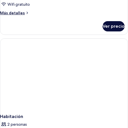
Wifi gratuito
Más
Más detalles
detalles
sobre
Ver precio
Habitación
Habitación
2 personas