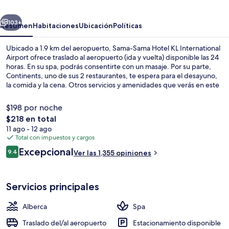
KL
erior
Siguiente
International
103+
Resumen
Habitaciones
Ubicación
Políticas
Airport
Ubicado a 1.9 km del aeropuerto, Sama-Sama Hotel KL International
Airport ofrece traslado al aeropuerto (ida y vuelta) disponible las 24
horas. En su spa, podrás consentirte con un masaje. Por su parte,
Continents, uno de sus 2 restaurantes, te espera para el desayuno,
la comida y la cena. Otros servicios y amenidades que verás en este
hotel de lujo son una alberca al aire libre, un bar junto a la alberca y
sala de fitness. Otros visitantes hablan maravillas de las amenidades
$198 por noche
y características como las camas cómodas y el personal amable.
El
$218 en total
precio
11 ago - 12 ago
Lobby
total
Total con impuestos y cargos
es
Opiniones
Excepcional
9.4
Ver las 1,355 opiniones
de
9.4 de 10,
$218
Servicios principales
Alberca
Spa
Traslado del/al aeropuerto
Estacionamiento disponible