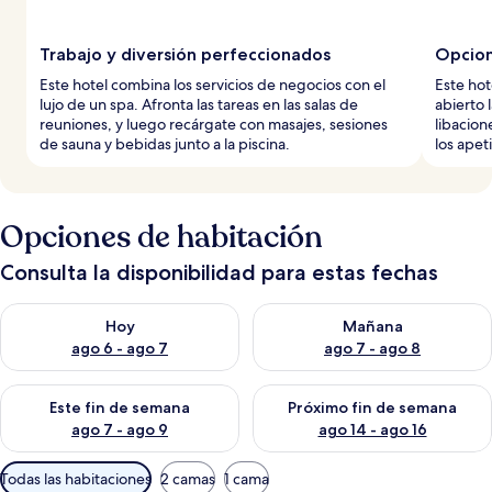
Trabajo y diversión perfeccionados
Opcion
Este hotel combina los servicios de negocios con el
Este hot
lujo de un spa. Afronta las tareas en las salas de
abierto 
reuniones, y luego recárgate con masajes, sesiones
libacion
de sauna y bebidas junto a la piscina.
los apet
Opciones de habitación
Consulta la disponibilidad para estas fechas
Consulta la disponibilidad para hoy ago 6 - ago 7
Consulta la disponibilidad pa
Hoy
Mañana
ago 6 - ago 7
ago 7 - ago 8
Consulta la disponibilidad para este fin de semana ago 7 - ag
Consulta la disponibilidad par
Este fin de semana
Próximo fin de semana
ago 7 - ago 9
ago 14 - ago 16
Filtros
Todas las habitaciones
2 camas
1 cama