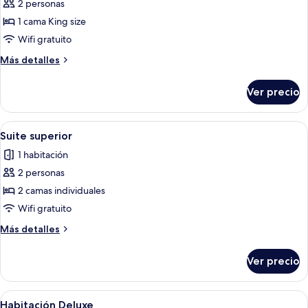
2 personas
fotos
de
1 cama King size
Habitación
Wifi gratuito
Premier
Más
Más detalles
detalles
sobre
Ver precio
Habitación
Premier
Abrir
Una habitación de hotel con sofá, un
5
Suite superior
todas
1 habitación
las
2 personas
fotos
de
2 camas individuales
Suite
Wifi gratuito
superior
Más
Más detalles
detalles
sobre
Ver precio
Suite
superior
Abrir
Habitación de hotel con dos camas, un es
3
Habitación Deluxe