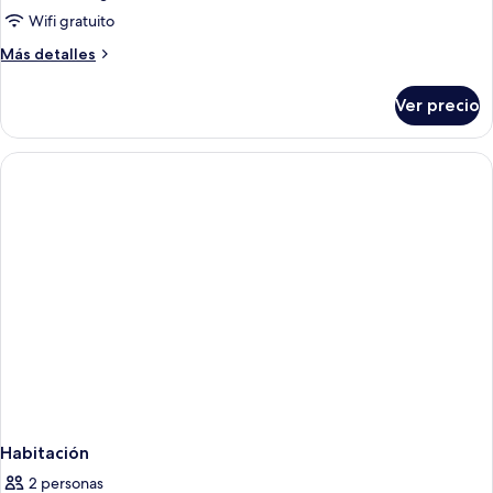
superior
Wifi gratuito
Más
Más detalles
detalles
sobre
Ver precio
Suite
superior
Habitación
2 personas