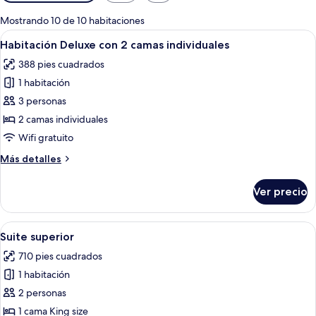
disponibles
para
Mostrando 10 de 10 habitaciones
las
Abrir
Habitación de hotel con dos camas, un e
3
Habitación Deluxe con 2 camas individuales
habitaciones
todas
388 pies cuadrados
las
1 habitación
fotos
de
3 personas
Habitación
2 camas individuales
Deluxe
Wifi gratuito
con
Más
Más detalles
2
detalles
camas
sobre
Ver precio
Habitación
individuales
Deluxe
con
Abrir
Una habitación de hotel con sofá, un
5
2
Suite superior
todas
camas
710 pies cuadrados
individuales
las
1 habitación
fotos
de
2 personas
Suite
1 cama King size