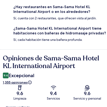
¿Hay restaurantes en Sama-Sama Hotel KL
International Airport o en los alrededores?
Sí, cuenta con 2 restaurantes, que ofrecen vista al jardín.
¿Sama-Sama Hotel KL International Airport tiene
habitaciones con bañeras de hidromasaje privadas?
Sí, cada habitación tiene una bañera profunda.
Opiniones de Sama-Sama Hotel
Opiniones
KL International Airport
Excepcional
9.4
1,355 opiniones
9.6
9.4
9.6
Limpieza
Servicios
Servicio y personal
Opiniones