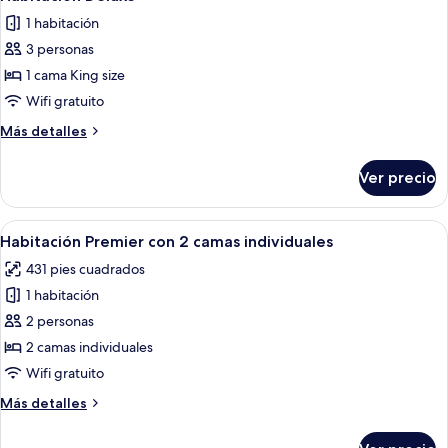
todas
1 habitación
las
3 personas
fotos
de
1 cama King size
Habitación
Wifi gratuito
Deluxe
Más
Más detalles
detalles
sobre
Ver precio
Habitación
Deluxe
Abrir
Una habitación de hotel con sofá, un
3
Habitación Premier con 2 camas individuales
todas
431 pies cuadrados
las
1 habitación
fotos
de
2 personas
Habitación
2 camas individuales
Premier
Wifi gratuito
con
Más
Más detalles
2
detalles
camas
sobre