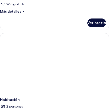
Wifi gratuito
Más
Más detalles
detalles
sobre
Ver precio
Habitación
Habitación
2 personas