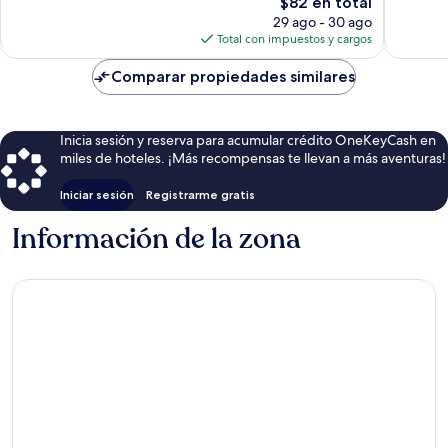
El
$82 en total
opiniones
opinion
precio
29 ago - 30 ago
actual
Total con impuestos y cargos
es
de
Comparar propiedades similares
$82
Inicia sesión y reserva para acumular crédito OneKeyCash en
miles de hoteles. ¡Más recompensas te llevan a más aventuras!
Iniciar sesión
Registrarme gratis
Información de la zona