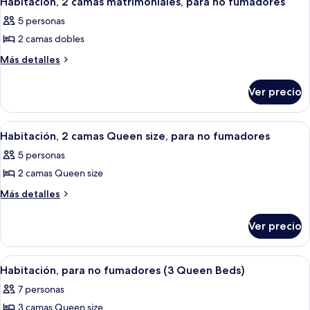
size,
Habitación, 2 camas matrimoniales, para no fumadores
todas
size,
para
5 personas
para
las
no
no
2 camas dobles
fotos
fumadores
fumadores
de
Más
Más detalles
detalles
Habitación,
sobre
2
Ver precio
Habitación,
camas
2
matrimoniales,
camas
Abrir
Una habitación de hotel con dos camas,
2
matrimoniales,
para
Habitación, 2 camas Queen size, para no fumadores
todas
para
no
5 personas
no
las
fumadores
fumadores
2 camas Queen size
fotos
de
Más
Más detalles
detalles
Habitación,
sobre
2
Ver precio
Habitación,
camas
2
Queen
camas
Abrir
Un baño con lavamanos, inodoro y per
1
Queen
size,
Habitación, para no fumadores (3 Queen Beds)
todas
size,
para
7 personas
para
las
no
no
3 camas Queen size