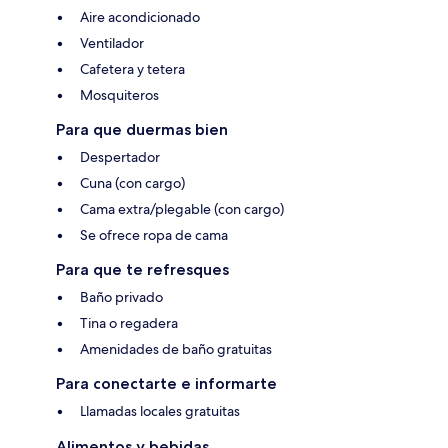
Aire acondicionado
Ventilador
Cafetera y tetera
Mosquiteros
Para que duermas bien
Despertador
Cuna (con cargo)
Cama extra/plegable (con cargo)
Se ofrece ropa de cama
Para que te refresques
Baño privado
Tina o regadera
Amenidades de baño gratuitas
Para conectarte e informarte
Llamadas locales gratuitas
Alimentos y bebidas