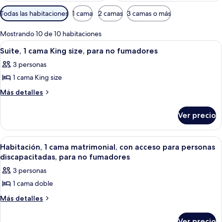
Filtros
Todas las habitaciones
1 cama
2 camas
3 camas o más
disponibles
para
Mostrando 10 de 10 habitaciones
las
Abrir
Un baño con lavamanos, inodoro y per
1
Suite, 1 cama King size, para no fumadores
habitaciones
todas
3 personas
las
1 cama King size
fotos
de
Más
Más detalles
detalles
Suite,
sobre
1
Ver precio
Suite,
cama
1
King
cama
Abrir
Un baño con lavamanos, inodoro y per
1
King
size,
Habitación, 1 cama matrimonial, con acceso para personas
todas
size,
discapacitadas, para no fumadores
para
para
las
no
3 personas
no
fotos
fumadores
fumadores
1 cama doble
de
Habitación,
Más
Más detalles
detalles
1
sobre
cama
Ver precio