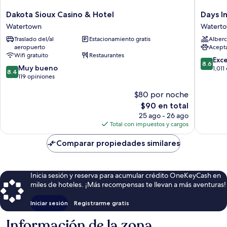
Dakota
Days
Dakota Sioux Casino & Hotel
Days 
Sioux
Inn
Watertown
Watert
Casino
by
Traslado del/al
Estacionamiento gratis
Alberc
&
Wyndh
aeropuerto
Acept
Hotel
Watert
Wifi gratuito
Restaurantes
Watertown
Watert
8.6
Exc
8.6
8.4
Muy bueno
de
1,011
8.4
de
119 opiniones
10,
10,
Excelent
$80 por noche
Muy
1,011
bueno,
El
opinion
$90 en total
119
precio
25 ago - 26 ago
opiniones
actual
Total con impuestos y cargos
es
de
Comparar propiedades similares
$90
Inicia sesión y reserva para acumular crédito OneKeyCash en
miles de hoteles. ¡Más recompensas te llevan a más aventuras!
Iniciar sesión
Registrarme gratis
Información de la zona