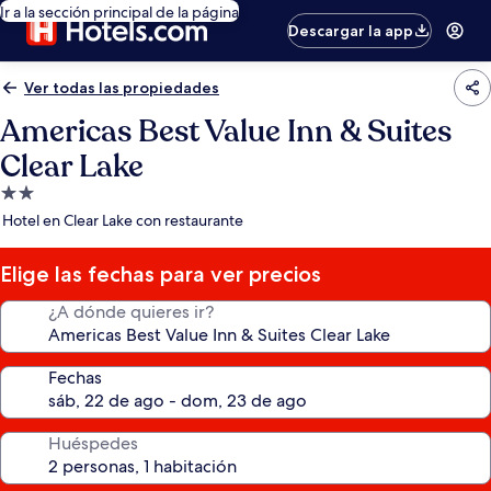
Ir a la sección principal de la página
Descargar la app
Ver todas las propiedades
Americas Best Value Inn & Suites
Clear Lake
Propiedad
de
Hotel en Clear Lake con restaurante
2.0
estrellas
Elige las fechas para ver precios
¿A dónde quieres ir?
Fechas
Huéspedes