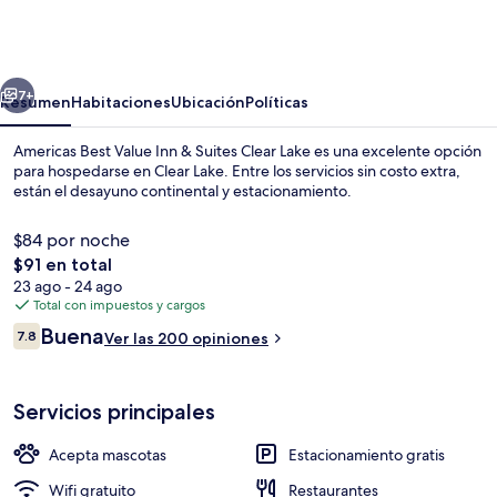
Best
Value
Inn
erior
Siguiente
&
7+
Resumen
Habitaciones
Ubicación
Políticas
Suites
Americas Best Value Inn & Suites Clear Lake es una excelente opción
Clear
para hospedarse en Clear Lake. Entre los servicios sin costo extra,
están el desayuno continental y estacionamiento.
Lake
$84 por noche
El
$91 en total
precio
23 ago - 24 ago
total
Total con impuestos y cargos
es
Opiniones
Buena
Lobby
7.8
Ver las 200 opiniones
de
7.8 de 10,
$91
Servicios principales
Acepta mascotas
Estacionamiento gratis
Wifi gratuito
Restaurantes