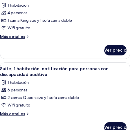
personas
las
1 habitación
con
fotos
discapacidad
4 personas
de
auditiva
1 cama King size y 1 sofá cama doble
Suite,
1
Wifi gratuito
habitación,
Más
Más detalles
notificación
detalles
sobre
para
Ver precio
Suite,
personas
1
con
habitación,
Abrir
Una habitación de hotel con dos camas,
8
discapacidad
notificación
Suite, 1 habitación, notificación para personas con
todas
para
auditiva
discapacidad auditiva
personas
las
(Accessible
1 habitación
con
fotos
Bathtub)
discapacidad
6 personas
de
auditiva
2 camas Queen size y 1 sofá cama doble
Suite,
(Accessible
Bathtub)
1
Wifi gratuito
habitación,
Más
Más detalles
notificación
detalles
sobre
para
Ver precio
Suite,