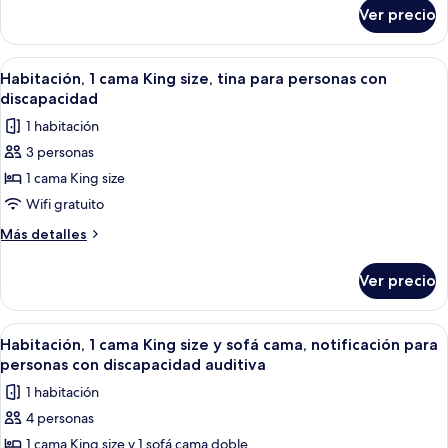
sobre
size,
Ver precio
Habitación,
notificación
1
para
cama
Abrir
Una habitación de hotel con cama, sof
7
personas
King
Habitación, 1 cama King size, tina para personas con
todas
size,
con
discapacidad
notificación
las
discapacidad
1 habitación
para
fotos
auditiva
personas
3 personas
de
con
(Roll-
1 cama King size
Habitación,
discapacidad
in
auditiva
1
Wifi gratuito
Shower)
(Roll-
cama
Más
Más detalles
in
King
detalles
Shower)
sobre
size,
Ver precio
Habitación,
tina
1
para
cama
Abrir
Una habitación de hotel con cama, sof
8
personas
King
Habitación, 1 cama King size y sofá cama, notificación para
todas
size,
con
personas con discapacidad auditiva
tina
las
discapacidad
1 habitación
para
fotos
personas
4 personas
de
con
1 cama King size y 1 sofá cama doble