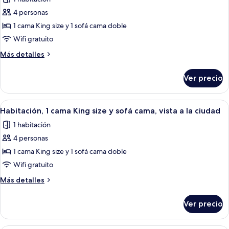
las
4 personas
fotos
de
1 cama King size y 1 sofá cama doble
Habitación,
Wifi gratuito
1
Más
Más detalles
cama
detalles
King
sobre
Ver precio
Habitación,
size
1
y
cama
Abrir
Habitación de hotel con una cama grande
sofá
7
King
Habitación, 1 cama King size y sofá cama, vista a la ciudad
todas
size
cama
1 habitación
y
las
sofá
4 personas
fotos
cama
de
1 cama King size y 1 sofá cama doble
Habitación,
Wifi gratuito
1
Más
Más detalles
cama
detalles
King
sobre
Ver precio
Habitación,
size
1
y
cama