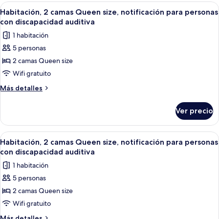
camas
Abrir
Ropa de cama de alta calidad y camas 
a
6
Queen
Habitación, 2 camas Queen size, notificación para personas
todas
size,
la
con discapacidad auditiva
vista
las
ciudad
1 habitación
a
fotos
la
5 personas
de
ciudad
2 camas Queen size
Habitación,
2
Wifi gratuito
camas
Más
Más detalles
Queen
detalles
sobre
size,
Ver precio
Habitación,
notificación
2
para
camas
Abrir
Ropa de cama de alta calidad y camas 
7
personas
Queen
Habitación, 2 camas Queen size, notificación para personas
todas
size,
con
con discapacidad auditiva
notificación
las
discapacidad
1 habitación
para
fotos
auditiva
personas
5 personas
de
con
2 camas Queen size
Habitación,
discapacidad
auditiva
2
Wifi gratuito
camas
Más
Más detalles