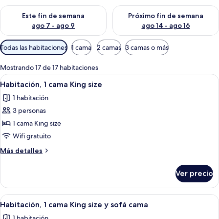
Consulta la disponibilidad para este fin de semana ago 7 - ag
Consulta la disponibilidad par
Este fin de semana
Próximo fin de semana
ago 7 - ago 9
ago 14 - ago 16
Filtros
Todas las habitaciones
1 cama
2 camas
3 camas o más
disponibles
para
Mostrando 17 de 17 habitaciones
las
Abrir
Una habitación de hotel con cama, sof
7
Habitación, 1 cama King size
habitaciones
todas
1 habitación
las
3 personas
fotos
de
1 cama King size
Habitación,
Wifi gratuito
1
Más
Más detalles
cama
detalles
King
sobre
Ver precio
Habitación,
size
1
cama
Abrir
Una habitación de hotel con cama, sof
8
King
Habitación, 1 cama King size y sofá cama
todas
size
1 habitación