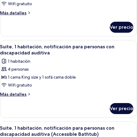
Suite,
Wifi gratuito
1
Más
Más detalles
habitación
detalles
sobre
Ver precio
Suite,
1
habitación
Abrir
Un área de estar moderna al aire libre
8
Suite, 1 habitación, notificación para personas con
todas
discapacidad auditiva
las
1 habitación
fotos
4 personas
de
1 cama King size y 1 sofá cama doble
Suite,
1
Wifi gratuito
habitación,
Más
Más detalles
notificación
detalles
sobre
para
Ver precio
Suite,
personas
1
con
habitación,
Abrir
Un área de estar moderna al aire libre
8
discapacidad
notificación
Suite, 1 habitación, notificación para personas con
todas
para
auditiva
discapacidad auditiva (Accessible Bathtub)