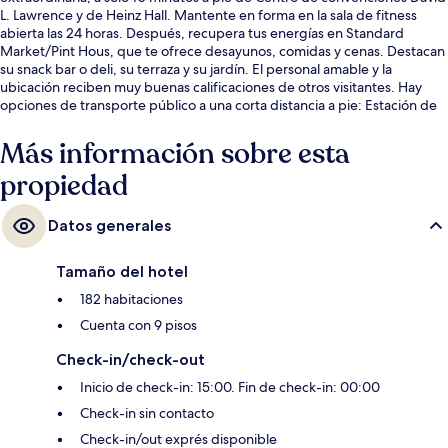
L. Lawrence y de Heinz Hall. Mantente en forma en la sala de fitness
abierta las 24 horas. Después, recupera tus energías en Standard
Market/Pint Hous, que te ofrece desayunos, comidas y cenas. Destacan
su snack bar o deli, su terraza y su jardín. El personal amable y la
ubicación reciben muy buenas calificaciones de otros visitantes. Hay
opciones de transporte público a una corta distancia a pie: Estación de
metro de Wood Street está a 6 minutos y Estación de metro de Steel
Plaza está a 8 minutos.
Más información sobre esta
propiedad
Datos generales
Tamaño del hotel
182 habitaciones
Cuenta con 9 pisos
Check-in/check-out
Inicio de check-in: 15:00. Fin de check-in: 00:00
Check-in sin contacto
Check-in/out exprés disponible