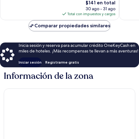
3,712
El
opinion
$141 en total
opiniones
precio
30 ago - 31 ago
actual
Total con impuestos y cargos
es
de
Comparar propiedades similares
$141
Inicia sesión y reserva para acumular crédito OneKeyCash en
miles de hoteles. ¡Más recompensas te llevan a más aventuras!
Iniciar sesión
Registrarme gratis
Información de la zona