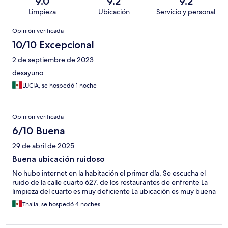
9.0
9.2
9.2
Limpieza
Ubicación
Servicio y personal
Opiniones
Opinión verificada
10/10 Excepcional
2 de septiembre de 2023
desayuno
LUCIA, se hospedó 1 noche
Opinión verificada
6/10 Buena
29 de abril de 2025
Buena ubicación ruidoso
No hubo internet en la habitación el primer día, Se escucha el
ruido de la calle cuarto 627, de los restaurantes de enfrente La
limpieza del cuarto es muy deficiente La ubicación es muy buena
Thalia, se hospedó 4 noches