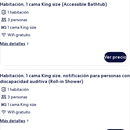
Abrir
Una habitación de hotel con cama, sof
sofá
7
King
Habitación, 1 cama King size (Accessible Bathtub)
todas
size
cama,
1 habitación
y
las
vista
sofá
3 personas
fotos
a
cama,
de
1 cama King size
la
vista
Habitación,
a
Wifi gratuito
ciudad
la
1
Más
Más detalles
ciudad
cama
detalles
King
sobre
Ver precio
Habitación,
size
1
(Accessible
cama
Abrir
Una habitación de hotel con cama, sof
Bathtub)
7
King
Habitación, 1 cama King size, notificación para personas con
todas
size
discapacidad auditiva (Roll-in Shower)
(Accessible
las
1 habitación
Bathtub)
fotos
3 personas
de
1 cama King size
Habitación,
1
Wifi gratuito
cama
Más
Más detalles
King
detalles