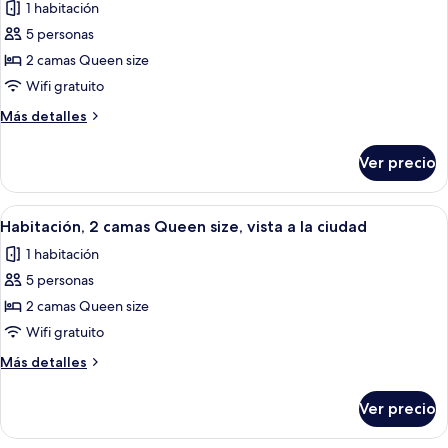
notificación
1 habitación
y
las
para
sofá
5 personas
fotos
personas
cama,
de
2 camas Queen size
notificación
con
Habitación,
para
Wifi gratuito
discapacidad
personas
2
auditiva
Más
Más detalles
con
camas
detalles
discapacidad
Queen
sobre
auditiva
Ver precio
Habitación,
size
2
camas
Abrir
Ropa de cama de alta calidad y camas 
7
Queen
Habitación, 2 camas Queen size, vista a la ciudad
todas
size
1 habitación
las
5 personas
fotos
de
2 camas Queen size
Habitación,
Wifi gratuito
2
Más
Más detalles
camas
detalles
Queen
sobre
Ver precio
Habitación,
size,
2
vista