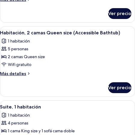
Queen
detalles
sobre
size,
Ver precio
Habitación,
notificación
2
para
camas
Abrir
Ropa de cama de alta calidad y camas 
7
personas
Queen
Habitación, 2 camas Queen size (Accessible Bathtub)
todas
size,
con
1 habitación
notificación
las
discapacidad
para
5 personas
fotos
auditiva
personas
de
2 camas Queen size
con
Habitación,
discapacidad
Wifi gratuito
auditiva
2
Más
Más detalles
camas
detalles
Queen
sobre
Ver precio
Habitación,
size
2
(Accessible
camas
Abrir
Un área de estar moderna al aire libre
Bathtub)
8
Queen
Suite, 1 habitación
todas
size
1 habitación
(Accessible
las
Bathtub)
4 personas
fotos
de
1 cama King size y 1 sofá cama doble