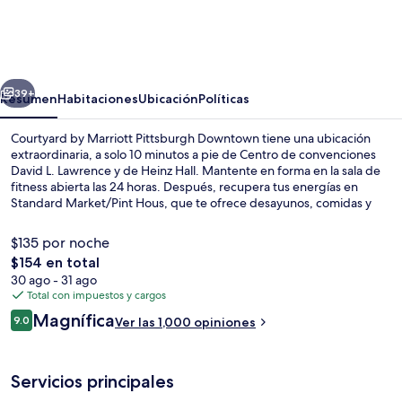
by
Marriott
Pittsburgh
erior
Siguiente
Downtown
39+
Resumen
Habitaciones
Ubicación
Políticas
Courtyard by Marriott Pittsburgh Downtown tiene una ubicación
extraordinaria, a solo 10 minutos a pie de Centro de convenciones
David L. Lawrence y de Heinz Hall. Mantente en forma en la sala de
fitness abierta las 24 horas. Después, recupera tus energías en
Standard Market/Pint Hous, que te ofrece desayunos, comidas y
cenas. Destacan su snack bar o deli, su terraza y su jardín. El personal
amable y la ubicación reciben muy buenas calificaciones de otros
$135 por noche
visitantes. Hay opciones de transporte público a una corta distancia
El
$154 en total
a pie: Estación de metro de Wood Street está a 6 minutos y Estación
precio
30 ago - 31 ago
de metro de Steel Plaza está a 8 minutos.
Exterior
total
Total con impuestos y cargos
es
Opiniones
Magnífica
9.0
Ver las 1,000 opiniones
de
9.0 de 10,
$154
Servicios principales