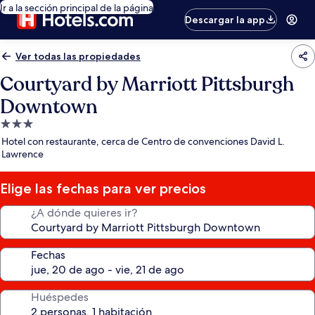
Ir a la sección principal de la página
Descargar la app
Ver todas las propiedades
Courtyard by Marriott Pittsburgh
Downtown
Propiedad
de
Hotel con restaurante, cerca de Centro de convenciones David L.
3.0
Lawrence
estrellas
Elige las fechas para ver precios
¿A dónde quieres ir?
Fechas
Huéspedes