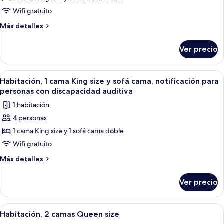
Habitación,
discapacidad
1
Wifi gratuito
cama
Más
Más detalles
King
detalles
sobre
size
Ver precio
Habitación,
y
1
sofá
cama
Abrir
Habitación de hotel con una cama grande
8
cama,
King
Habitación, 1 cama King size y sofá cama, notificación para
todas
size
notificación
personas con discapacidad auditiva
y
las
para
1 habitación
sofá
fotos
personas
cama,
4 personas
de
notificación
con
1 cama King size y 1 sofá cama doble
Habitación,
para
discapacidad
personas
1
Wifi gratuito
auditiva
con
cama
Más
Más detalles
discapacidad
King
detalles
auditiva
sobre
size
Ver precio
Habitación,
y
1
sofá
cama
Abrir
Ropa de cama de alta calidad y camas 
6
cama,
King
Habitación, 2 camas Queen size
todas
size