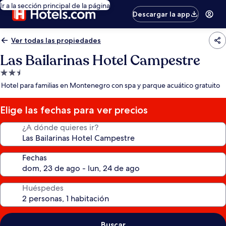
Ir a la sección principal de la página
Descargar la app
Ver todas las propiedades
Las Bailarinas Hotel Campestre
Propiedad
de
Hotel para familias en Montenegro con spa y parque acuático gratuito
2.5
estrellas
Elige las fechas para ver precios
¿A dónde quieres ir?
Fechas
Huéspedes
Buscar