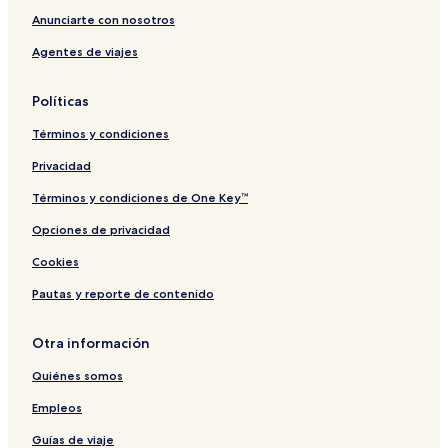
a
a
f
f
Anunciarte con nosotros
e
e
Agentes de viajes
t
e
r
Políticas
o
Términos y condiciones
Privacidad
Términos y condiciones de One Key™
Opciones de privacidad
Cookies
Pautas y reporte de contenido
Otra información
Quiénes somos
Empleos
Guías de viaje