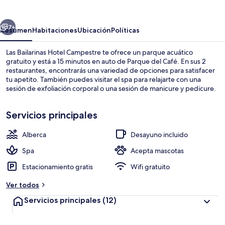
Hotel
Campestre
erior
Siguiente
7+
Resumen
Habitaciones
Ubicación
Políticas
Las Bailarinas Hotel Campestre te ofrece un parque acuático
gratuito y está a 15 minutos en auto de Parque del Café. En sus 2
restaurantes, encontrarás una variedad de opciones para satisfacer
tu apetito. También puedes visitar el spa para relajarte con una
sesión de exfoliación corporal o una sesión de manicure y pedicure.
Destacan su alberca al aire libre, su bar junto a la alberca y su sauna.
Servicios principales
Alberca
Desayuno incluido
Alberca al aire libre
Spa
Acepta mascotas
Estacionamiento gratis
Wifi gratuito
Ver todos
Servicios principales
(12)