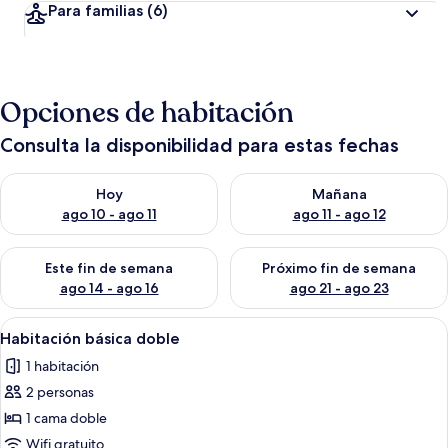
Para familias
(6)
Opciones de habitación
Consulta la disponibilidad para estas fechas
Consulta la disponibilidad para hoy ago 10 - ago 11
Consulta la disponibilidad par
Hoy
Mañana
ago 10 - ago 11
ago 11 - ago 12
Consulta la disponibilidad para este fin de semana ago 14 - ag
Consulta la disponibilidad pa
Este fin de semana
Próximo fin de semana
ago 14 - ago 16
ago 21 - ago 23
Abrir
Wifi gratis
1
Habitación básica doble
todas
1 habitación
las
2 personas
fotos
de
1 cama doble
Habitación
Wifi gratuito