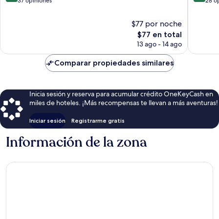
de
de
37 opiniones
28 o
10,
10,
Muy
Excelent
$77 por noche
bueno,
28
El
$77 en total
37
opinion
precio
13 ago - 14 ago
opiniones
actual
es
Comparar propiedades similares
de
$77
Inicia sesión y reserva para acumular crédito OneKeyCash en
miles de hoteles. ¡Más recompensas te llevan a más aventuras!
Iniciar sesión
Registrarme gratis
Información de la zona