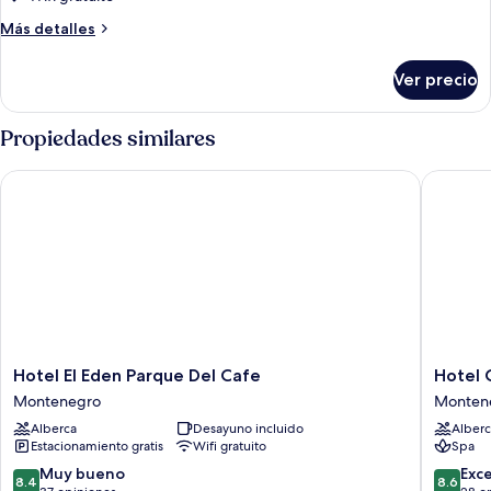
básica
Más
Más detalles
doble
detalles
sobre
Ver precio
Habitación
básica
doble
Propiedades similares
Hotel El Eden Parque Del Cafe
Hotel Ca
Hotel
Hotel
Hotel El Eden Parque Del Cafe
Hotel 
El
Campes
Montenegro
Monten
Eden
Café
Alberca
Desayuno incluido
Alberc
Parque
Café
Estacionamiento gratis
Wifi gratuito
Spa
Del
Monten
Cafe
8.4
8.6
Muy bueno
Exc
8.4
8.6
Montenegro