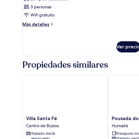
las
3 personas
fotos
de
Wifi gratuito
Habitación
Más
Más detalles
detalles
sobre
Habitación
Ver preci
Propiedades similares
Villa Santa Fé
Pousada dos 
Villa
Pousada
Villa Santa Fé
Pousada do
Santa
dos
Centro de Búzios
Humaitá
Fé
Buzios
Traslado del/al
Desayuno inc
Centro
Humaitá
aeropuerto
Traslado del/