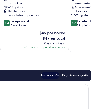
Brava
Centro
disponible
aeropuerto
de
Wifi gratuito
Estacionamiento
Búzios
Habitaciones
disponible
conectadas disponibles
Wifi gratuito
9.4
8.8
Excepcional
Excelente
9.4
8.8
de
de
15 opiniones
79 opiniones
10,
10,
$45 por noche
$
Excepcional,
Excelente,
El
$47 en total
15
79
precio
opiniones
opiniones
9 ago - 10 ago
actual
Total con impuestos y cargos
Total con 
es
de
$47
Iniciar sesión
Registrarme gratis