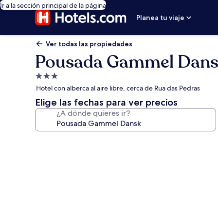
Ir a la sección principal de la página
Planea tu viaje
Ver todas las propiedades
Pousada Gammel Dan
Propiedad
de
Hotel con alberca al aire libre, cerca de Rua das Pedras
3.0
Elige las fechas para ver precios
estrellas
¿A dónde quieres ir?
Galería
de
fotos
de
Pousada
Gammel