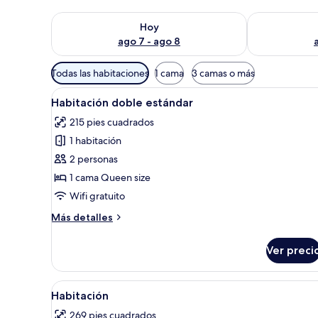
Consulta la disponibilidad para hoy ago 7 - ago 8
Consulta la d
Hoy
ago 7 - ago 8
Filtros
Todas las habitaciones
1 cama
3 camas o más
disponibles
Abrir
Habitación con dos camas, un 
para
4
Habitación doble estándar
todas
las
215 pies cuadrados
las
habitaciones
1 habitación
fotos
de
2 personas
Habitación
1 cama Queen size
doble
Wifi gratuito
estándar
Más
Más detalles
detalles
sobre
Ver preci
Habitación
doble
estándar
Abrir
Minibar, caja de seguridad en l
13
Habitación
todas
269 pies cuadrados