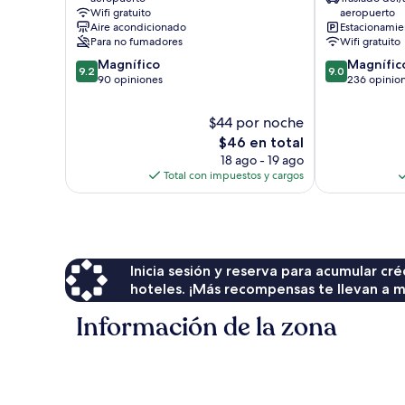
de
Wifi gratuito
aeropuerto
Búzios
Aire acondicionado
Estacionamien
Para no fumadores
Wifi gratuito
9.2
9.0
Magnífico
Magnífic
9.2
9.0
de
de
90 opiniones
236 opinio
10,
10,
Magnífico,
Magnífico,
$44 por noche
90
236
El
$46 en total
opiniones
opiniones
precio
18 ago - 19 ago
actual
Total con impuestos y cargos
es
de
$46
Inicia sesión y reserva para acumular c
hoteles. ¡Más recompensas te llevan a m
Información de la zona