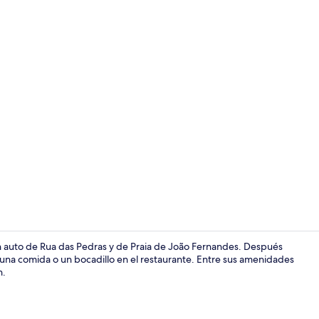
Minibar, caj
n auto de Rua das Pedras y de Praia de João Fernandes. Después
 de una comida o un bocadillo en el restaurante. Entre sus amenidades
n.
Alberca al ai