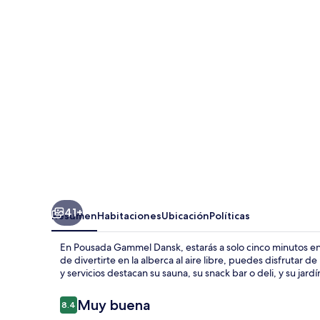
Dansk
41+
Resumen
Habitaciones
Ubicación
Políticas
En Pousada Gammel Dansk, estarás a solo cinco minutos e
de divertirte en la alberca al aire libre, puedes disfrutar
y servicios destacan su sauna, su snack bar o deli, y su jardí
Opiniones
Muy buena
8.4
8.4 de 10,