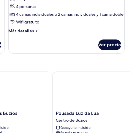
las
4 personas
fotos
de
4 camas individuales o 2 camas individuales y 1 cama doble
Quadruple
Wifi gratuito
Room
Más
Más detalles
Standard
detalles
sobre
o
Ver precio
Quadruple
Room
Standard
Buzios
Pousada Luz da Lua
Pousada
s Buzios
Pousada Luz da Lua
Luz
Centro de Búzios
da
luido
Desayuno incluido
Lua
al
Acepta mascotas