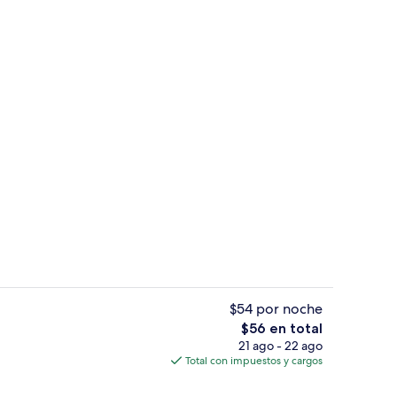
a de seguridad en la habitación y cortinas blackout
Minibar, caja de seguridad en la habit
$54 por noche
El
$56 en total
precio
21 ago - 22 ago
re libre y camastros
Restaurante
total
Total con impuestos y cargos
es
de