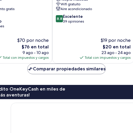
Centro
Wifi gratuito
de
to gratis
Aire acondicionado
Búzios
8.8
Excelente
8.8
o
de
39 opiniones
nes
10,
Excelente,
39
$70 por noche
$19 por noche
opiniones
El
El
$76 en total
$20 en total
precio
precio
9 ago - 10 ago
23 ago - 24 ago
actual
actual
Total con impuestos y cargos
Total con impuestos y cargos
es
es
de
de
Comparar propiedades similares
$76
$20
rédito OneKeyCash en miles de
ás aventuras!