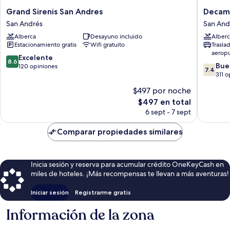
Grand
Decame
Grand Sirenis San Andres
Decamer
Sirenis
Isleño
San Andrés
San And
San
-
Alberca
Desayuno incluido
Alberc
Andres
All
Estacionamiento gratis
Wifi gratuito
Trasla
San
Inclusiv
aerop
Andrés
San
8.6
Excelente
8.6
7.4
Andrés
Bue
de
120 opiniones
7.4
de
311 o
10,
10,
Excelente,
$497 por noche
Bueno,
120
El
$497 en total
311
opiniones
precio
opinion
6 sept - 7 sept
actual
es
Comparar propiedades similares
de
$497
Inicia sesión y reserva para acumular crédito OneKeyCash en
miles de hoteles. ¡Más recompensas te llevan a más aventuras!
Iniciar sesión
Registrarme gratis
Información de la zona