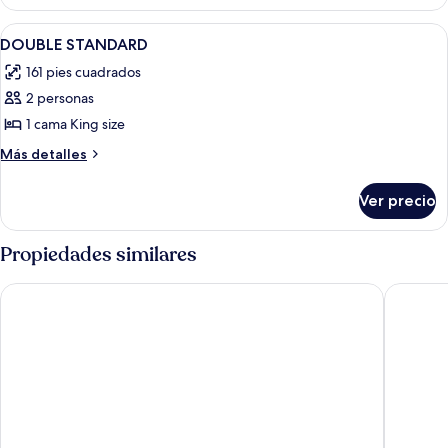
1
+
2
Abrir
Caja de seguridad en la habitación, c
1
1
adulto
DOUBLE STANDARD
todas
+
child
161 pies cuadrados
1
las
child
2 personas
fotos
de
1 cama King size
DOUBLE
Más
Más detalles
STANDARD
detalles
sobre
Ver precio
DOUBLE
STANDARD
Propiedades similares
Grand Sirenis San Andres
Decameron