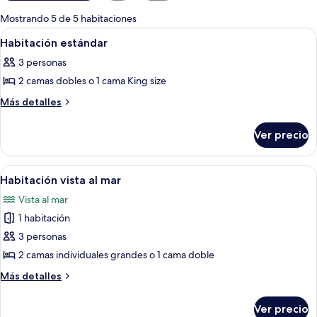
para
Mostrando 5 de 5 habitaciones
las
Abrir
Habitación de hotel con cama, televisi
7
Habitación estándar
habitaciones
todas
3 personas
las
2 camas dobles o 1 cama King size
fotos
de
Más
Más detalles
detalles
Habitación
sobre
estándar
Ver precio
Habitación
estándar
Abrir
Habitación de hotel con cama, televisi
3
Habitación vista al mar
todas
Vista al mar
las
1 habitación
fotos
de
3 personas
Habitación
2 camas individuales grandes o 1 cama doble
vista
Más
Más detalles
al
detalles
mar
sobre
Ver precio
Habitación