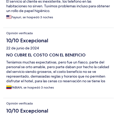
El servicio al cliente es inexistente, los telefono en las
habitaciones no sirven. Tuvimos problemas incluso para obtener
un rollo de papel higiénico.
Faysuri, se hospedó 3 noches
Opinión verificada
10/10 Excepcional
22 de junio de 2024
NO CUBRE EL COSTO CON EL BENEFICIO
Teníamos muchas expectativas, pero fue un fiasco, parte del
personal se orto amable, pero parte daban por hecho la calidad
del servicio siendo groseros, el costo beneficio no se ve
representado, demasiadas reglas y horarios que no permiten
disfrutar el hotel, para las cenas co reservación no se tiene los
suficiente cupos para todos los huéspedes, siempre había
FABIAN, se hospedó 3 noches
gente que quedaba por fuera, y el primer día uno no tenía
derecho a reservar cena ya que por horarios las reservas se
hacían muy temprano,
Opinión verificada
10/10 Excepcional