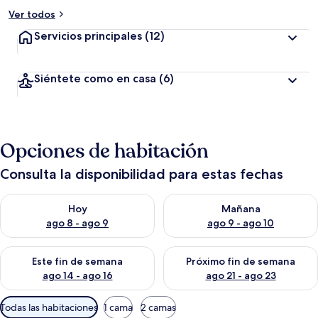
Ver todos
Servicios principales
(12)
Siéntete como en casa
(6)
Opciones de habitación
Consulta la disponibilidad para estas fechas
Consulta la disponibilidad para hoy ago 8 - ago 9
Consulta la disponibilidad pa
Hoy
Mañana
ago 8 - ago 9
ago 9 - ago 10
Consulta la disponibilidad para este fin de semana ago 14 - ag
Consulta la disponibilidad pa
Este fin de semana
Próximo fin de semana
ago 14 - ago 16
ago 21 - ago 23
Filtros
Todas las habitaciones
1 cama
2 camas
disponibles