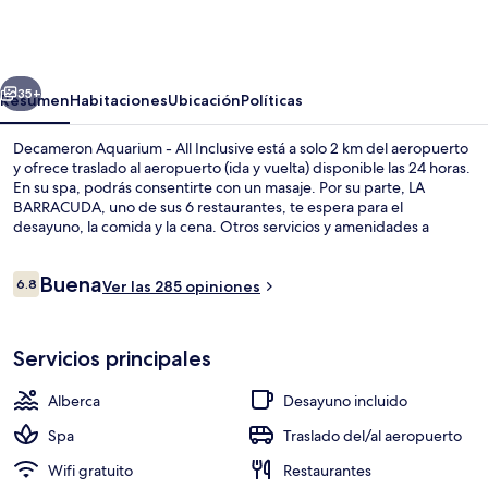
Aquarium
-
All
erior
Siguiente
Inclusive
35+
Resumen
Habitaciones
Ubicación
Políticas
Decameron Aquarium - All Inclusive está a solo 2 km del aeropuerto
y ofrece traslado al aeropuerto (ida y vuelta) disponible las 24 horas.
En su spa, podrás consentirte con un masaje. Por su parte, LA
BARRACUDA, uno de sus 6 restaurantes, te espera para el
desayuno, la comida y la cena. Otros servicios y amenidades a
destacar de esta propiedad todo incluido son su alberca al aire libre,
su club nocturno y su bar junto a la alberca.
Opiniones
Buena
6.8
Ver las 285 opiniones
6.8 de 10,
Muelle
Servicios principales
Alberca
Desayuno incluido
Spa
Traslado del/al aeropuerto
Wifi gratuito
Restaurantes