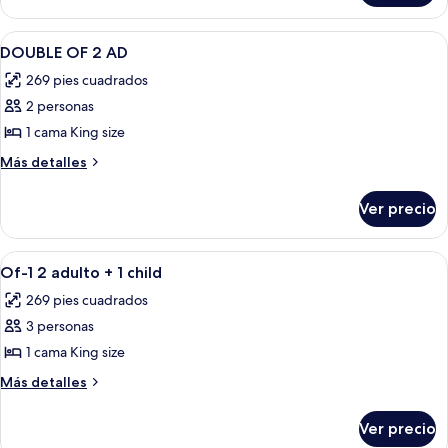
vista
al
Abrir
Caja de seguridad en la habitación, c
1
mar
DOUBLE OF 2 AD
todas
269 pies cuadrados
las
2 personas
fotos
de
1 cama King size
DOUBLE
Más
Más detalles
OF
detalles
sobre
2
Ver precio
DOUBLE
AD
OF
2
Abrir
Caja de seguridad en la habitación, c
1
AD
Of-1 2 adulto + 1 child
todas
269 pies cuadrados
las
3 personas
fotos
de
1 cama King size
Of-
Más
Más detalles
1
detalles
sobre
2
Ver precio
Of-
adulto