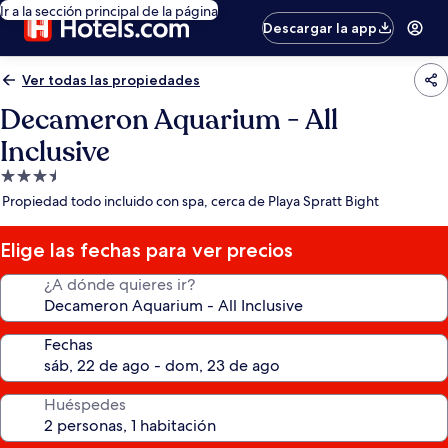
Ir a la sección principal de la página
Descargar la app
Ver todas las propiedades
Decameron Aquarium - All
Inclusive
Propiedad
de
Propiedad todo incluido con spa, cerca de Playa Spratt Bight
3.5
estrellas
Elige las fechas para ver precios
¿A dónde quieres ir?
Fechas
Huéspedes