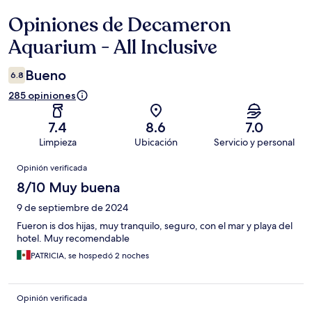
Opiniones de Decameron
Opiniones
Aquarium - All Inclusive
Bueno
6.8
285 opiniones
7.4
8.6
7.0
Limpieza
Ubicación
Servicio y personal
Opiniones
Opinión verificada
8/10 Muy buena
9 de septiembre de 2024
Fueron is dos hijas, muy tranquilo, seguro, con el mar y playa del
hotel. Muy recomendable
PATRICIA, se hospedó 2 noches
Opinión verificada