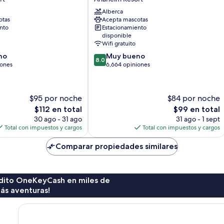
Anaheim
Alberca
Maingate
otas
Acepta mascotas
Anaheim
nto
Estacionamiento
Resort
disponible
Wifi gratuito
8.0
no
Muy bueno
8.0
de
iones
6,664 opiniones
10,
Muy
bueno,
$95 por noche
$84 por noche
6,664
El
El
$112 en total
$99 en total
opiniones
precio
precio
30 ago - 31 ago
31 ago - 1 sept
actual
actual
Total con impuestos y cargos
Total con impuestos y cargos
es
es
de
de
Comparar propiedades similares
$112
$99
rédito OneKeyCash en miles de
ás aventuras!