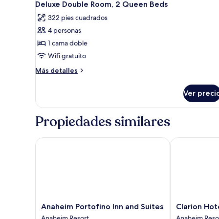
6
Deluxe Double Room, 2 Queen Beds
todas
322 pies cuadrados
las
4 personas
fotos
de
1 cama doble
Deluxe
Wifi gratuito
Double
Más
Más detalles
Room,
detalles
2
sobre
Ver preci
Deluxe
Queen
Double
Beds
Room,
Propiedades similares
2
Queen
Beds
Anaheim Portofino Inn and Suites
Clarion Hotel
Anaheim
Clarion
Anaheim Portofino Inn and Suites
Clarion Hot
Portofino
Hotel
Anaheim Resort
Anaheim Reso