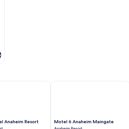
o
 Anaheim Resort
Motel 6 Anaheim Maingate
Motel
el Anaheim Resort
Motel 6 Anaheim Maingate
6
rt
Anaheim Resort