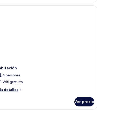
 ventana con cortinas.
abitación
4 personas
Wifi gratuito
ás
s detalles
talles
bre
Ver precio
bitación