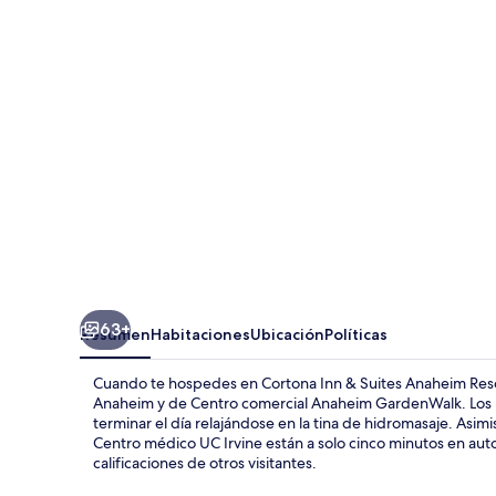
&
Suites
Anaheim
Resort
63+
Resumen
Habitaciones
Ubicación
Políticas
Cuando te hospedes en Cortona Inn & Suites Anaheim Resor
Anaheim y de Centro comercial Anaheim GardenWalk. Los hu
terminar el día relajándose en la tina de hidromasaje. As
Centro médico UC Irvine están a solo cinco minutos en au
calificaciones de otros visitantes.