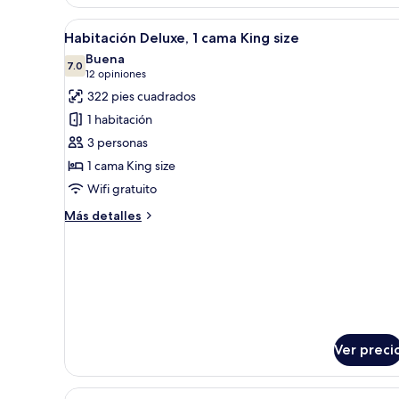
doble
Deluxe,
Abrir
Habitación de hotel con una c
8
2
Habitación Deluxe, 1 cama King size
todas
camas
Buena
Queen
las
7.0
7.0 de 10
(12
12 opiniones
size
fotos
opiniones)
322 pies cuadrados
de
1 habitación
Habitación
3 personas
Deluxe,
1 cama King size
1
Wifi gratuito
cama
King
Más
Más detalles
size
detalles
sobre
Habitación
Deluxe,
1
cama
King
size
Ver preci
Abrir
Caja de seguridad en la habitac