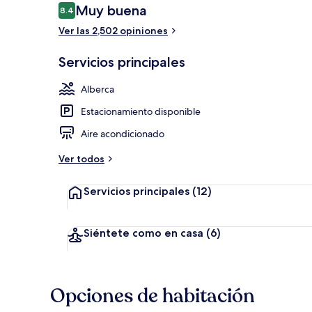
Opiniones
Muy buena
8.4
8.4 de 10,
Ver las 2,502 opiniones
Exterior
Servicios principales
Alberca
Estacionamiento disponible
Aire acondicionado
Ver todos
Servicios principales
(12)
Siéntete como en casa
(6)
Opciones de habitación