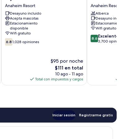
Inn
Wyndham
Anaheim Resort
Anaheim Resort
&
Anaheim
Suites
Desayuno incluido
Convention
Alberca
Acepta mascotas
Desayuno incluido
by
Center
Estacionamiento
Estacionamiento gratis
Wyndham
Anaheim
disponible
Wifi gratuito
Anaheim
Resort
Wifi gratuito
8.6
Anaheim
Excelente
8.6
6.8
de
Resort
3,700 opiniones
6.8
1,028 opiniones
de
10,
10,
Excelente,
1,028
3,700
$95 por noche
$
opiniones
opiniones
El
E
$111 en total
precio
10 ago - 11 ago
actual
Total con impuestos y cargos
Total con 
es
de
$111
Iniciar sesión
Registrarme gratis