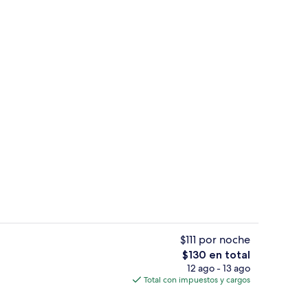
Lobby
$111 por noche
El
$130 en total
precio
12 ago - 13 ago
la habitación
Lobby
total
Total con impuestos y cargos
es
de