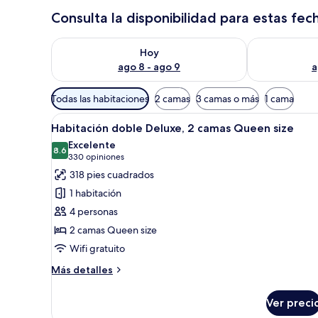
Consulta la disponibilidad para estas fec
Consulta la disponibilidad para hoy ago 8 - ago 9
Consulta la d
Hoy
ago 8 - ago 9
a
Filtros
Todas las habitaciones
2 camas
3 camas o más
1 cama
disponibles
Abrir
Habitación de hotel con dos cam
para
7
Habitación doble Deluxe, 2 camas Queen size
todas
las
Excelente
las
8.6
habitaciones
8.6 de 10
(330
330 opiniones
fotos
opiniones)
318 pies cuadrados
de
1 habitación
Habitación
4 personas
doble
2 camas Queen size
Deluxe,
Wifi gratuito
2
camas
Más
Más detalles
Queen
detalles
sobre
size
Ver preci
Habitación