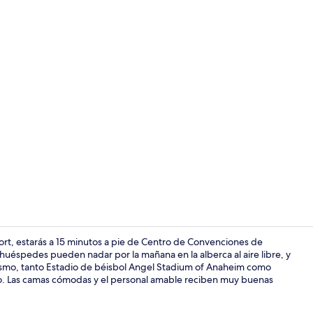
Exterior
t, estarás a 15 minutos a pie de Centro de Convenciones de
éspedes pueden nadar por la mañana en la alberca al aire libre, y
imismo, tanto Estadio de béisbol Angel Stadium of Anaheim como
Vista desde 
to. Las camas cómodas y el personal amable reciben muy buenas