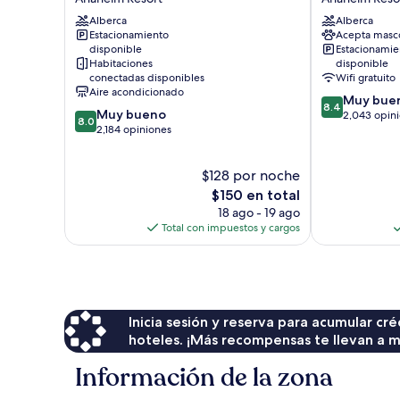
Inn
Anaheim
Alberca
Alberca
and
Resort
Estacionamiento
Acepta masc
Suites
Anaheim
disponible
Estacionamie
Anaheim
Resort
Habitaciones
disponible
Resort
conectadas disponibles
Wifi gratuito
Aire acondicionado
8.4
Muy bue
8.4
8.0
Muy bueno
de
2,043 opin
8.0
de
2,184 opiniones
10,
10,
Muy
Muy
bueno,
$128 por noche
bueno,
2,043
2,184
El
$150 en total
opiniones
opiniones
precio
18 ago - 19 ago
actual
Total con impuestos y cargos
es
de
$150
Inicia sesión y reserva para acumular c
hoteles. ¡Más recompensas te llevan a m
Información de la zona