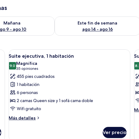
has
isponibilidad para mañana ago 9 - ago 10
Consulta la disponibilidad para este 
Mañana
Este fin de semana
go 9 - ago 10
ago 14 - ago 16
as, un escritorio con televisor, una silla, una lámpara de escritorio y un baño
Abrir
Habitación de hotel con dos camas, un e
A
8
Suite ejecutiva, 1 habitación
Su
todas
t
Magnífica
las
9.0
la
8.
9.0 de 10
(35
35 opiniones
fotos
f
opiniones)
455 pies cuadrados
de
d
1 habitación
Suite
Su
6 personas
ejecutiva,
1
2 camas Queen size y 1 sofá cama doble
1
h
Wifi gratuito
habitación
M
Má
de
Más
Más detalles
so
detalles
Su
sobre
1
o
Ver precio
Suite
ha