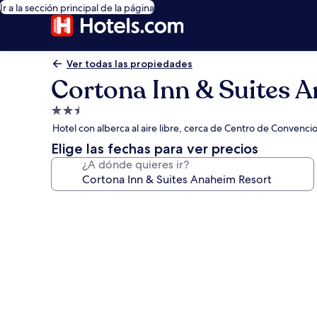
Ir a la sección principal de la página
Ver todas las propiedades
Cortona Inn & Suites 
Propiedad
de
Hotel con alberca al aire libre, cerca de Centro de Convenc
2.5
Elige las fechas para ver precios
estrellas
¿A dónde quieres ir?
Galería
de
fotos
de
Cortona
Inn