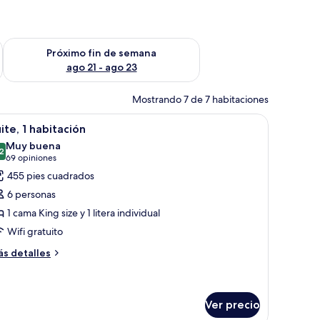
fin de semana ago 14 - ago 16
Consulta la disponibilidad para el próximo fin de semana ago
Próximo fin de semana
ago 21 - ago 23
Mostrando 7 de 7 habitaciones
 visible al fondo.
scritorio con televisor, una silla, una lámpara de escritorio y un baño visible
brir
Una habitación de hotel con literas, televisión,
13
ite, 1 habitación
odas
Muy buena
s
2
8.2 de 10
(69
69 opiniones
otos
opiniones)
455 pies cuadrados
e
6 personas
ite,
1 cama King size y 1 litera individual
Wifi gratuito
abitación
ás
s detalles
talles
bre
ite,
Ver precio
bitación