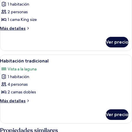
1 habitación
fotos
de
2 personas
Habitación
1 cama King size
estándar
Más
Más detalles
detalles
sobre
Ver precio
Habitación
estándar
Abrir
Escritorio y espacio para trabajar con 
2
Habitación tradicional
todas
Vista a la laguna
las
1 habitación
fotos
de
4 personas
Habitación
2 camas dobles
tradicional
Más
Más detalles
detalles
sobre
Ver precio
Habitación
tradicional
Propiedades similares