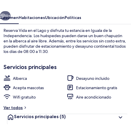
el
Lago
erior
Siguiente
10+
Resumen
Habitaciones
Ubicación
Políticas
Reserva Vida en el Lago y disfruta tu estancia en Iguala de la
Independencia. Los huéspedes pueden darse un buen chapuzón
en la alberca al aire libre. Además, entre los servicios sin costo extra,
pueden disfrutar de estacionamiento y desayuno continental todos
los días de 08:00 a 11:30.
Servicios principales
Alberca
Desayuno incluido
Restaurante
Acepta mascotas
Estacionamiento gratis
Wifi gratuito
Aire acondicionado
Ver todos
Servicios principales
(5)