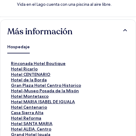
Vida en el Lago cuenta con una piscina al aire libre.
Más información
Hospedaje
E
Rinconada Hotel Boutique
n
E
Hotel Ricarlo
l
n
E
Hotel CENTENARIO
a
l
n
E
Hotel de la Borda
c
a
l
n
E
Gran Plaza Hotel Centro Historico
e
c
a
l
n
E
Hotel-Museo Posada de la Misón
p
e
c
a
l
n
E
Hotel Montetaxco
a
p
e
c
a
l
n
E
Hotel MARIA ISABEL DE IGUALA
r
a
p
e
c
a
l
n
E
Hotel Centenario
a
r
a
p
e
c
a
l
n
E
Casa Sierra Alta
a
a
r
a
p
e
c
a
l
n
E
Hotel Reforma
b
a
a
r
a
p
e
c
a
l
n
E
Hotel SANTA MARIA
r
b
a
a
r
a
p
e
c
a
l
n
E
Hotel ALEIA. Centro
i
r
b
a
a
r
a
p
e
c
a
l
n
E
Grand Hotel Iguala