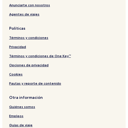
n
o
y
c
Anunciarte con nosotros
t
r
P
o
Agentes de viajes
r
i
l
o
c
a
o
t
Políticas
I
a
g
Términos y condiciones
u
a
Privacidad
l
a
Términos y condiciones de One Key™
Opciones de privacidad
Cookies
Pautas y reporte de contenido
Otra información
Quiénes somos
Empleos
Guías de viaje