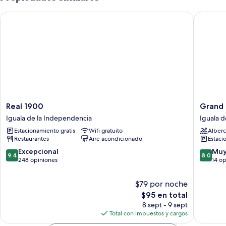
Real 1900
Grand Ho
Real
Grand
Real 1900
Grand 
1900
Hotel
Iguala de la Independencia
Iguala 
Iguala
Iguala
Estacionamiento gratis
Wifi gratuito
Alberc
de
Iguala
Restaurantes
Aire acondicionado
Estaci
la
de
Independencia
la
9.4
8.0
Excepcional
Muy
9.4
8.0
Indepen
de
de
248 opiniones
14 o
10,
10,
Excepcional,
Muy
$79 por noche
248
bueno,
El
$95 en total
opiniones
14
precio
8 sept - 9 sept
opinion
actual
Total con impuestos y cargos
es