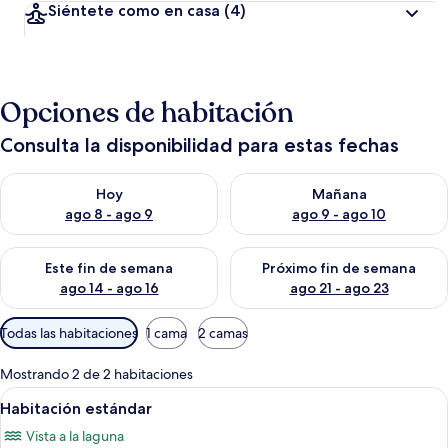
Siéntete como en casa
(4)
Opciones de habitación
Consulta la disponibilidad para estas fechas
Consulta la disponibilidad para hoy ago 8 - ago 9
Consulta la disponibilidad pa
Hoy
Mañana
ago 8 - ago 9
ago 9 - ago 10
Consulta la disponibilidad para este fin de semana ago 14 - ag
Consulta la disponibilidad pa
Este fin de semana
Próximo fin de semana
ago 14 - ago 16
ago 21 - ago 23
Filtros
Todas las habitaciones
1 cama
2 camas
disponibles
para
Mostrando 2 de 2 habitaciones
las
Abrir
Escritorio y espacio para trabajar con 
1
Habitación estándar
habitaciones
todas
Vista a la laguna
las