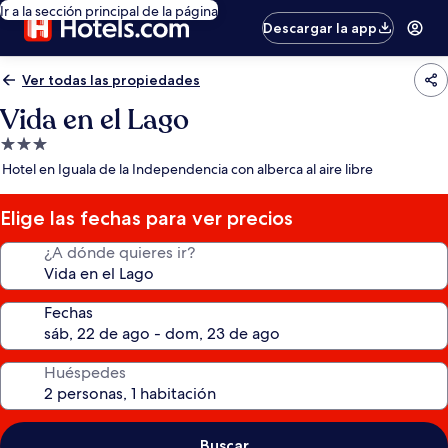
Ir a la sección principal de la página
Descargar la app
Ver todas las propiedades
Vida en el Lago
Propiedad
de
Hotel en Iguala de la Independencia con alberca al aire libre
3.0
estrellas
Elige las fechas para ver precios
¿A dónde quieres ir?
Fechas
Huéspedes
Buscar