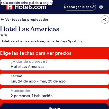
Ir a la sección principal de la página
Descargar la app
Ver todas las propiedades
Hotel Las Americas
Propiedad
de
Hotel con alberca al aire libre, cerca de Playa Spratt Bight
2.0
estrellas
Elige las fechas para ver precios
¿A dónde quieres ir?
Fechas
Huéspedes
Buscar