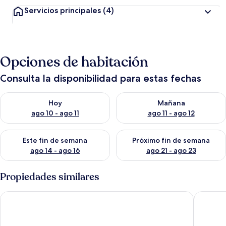
Servicios principales
(4)
Opciones de habitación
Consulta la disponibilidad para estas fechas
Consulta la disponibilidad para hoy ago 10 - ago 11
Consulta la disponibilidad par
Hoy
Mañana
ago 10 - ago 11
ago 11 - ago 12
Consulta la disponibilidad para este fin de semana ago 14 - ag
Consulta la disponibilidad pa
Este fin de semana
Próximo fin de semana
ago 14 - ago 16
ago 21 - ago 23
Propiedades similares
HOTEL COSTA AZUL SAI
VILLA S