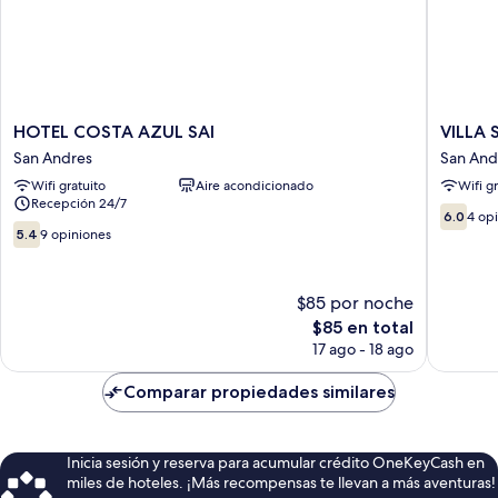
HOTEL
VILLA
HOTEL COSTA AZUL SAI
VILLA
COSTA
SOL
San Andres
San And
AZUL
HABITA
Wifi gratuito
Aire acondicionado
Wifi g
SAI
San
Recepción 24/7
San
Andrés
6.0
6.0
4 op
Andres
5.4
de
5.4
9 opiniones
de
10,
10,
4
9
opinion
$85 por noche
opiniones
El
$85 en total
precio
17 ago - 18 ago
actual
es
Comparar propiedades similares
de
$85
Inicia sesión y reserva para acumular crédito OneKeyCash en
miles de hoteles. ¡Más recompensas te llevan a más aventuras!