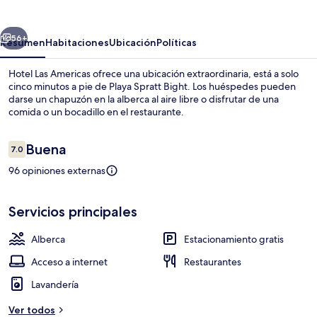
Americas
erior
Siguiente
56+
Resumen
Habitaciones
Ubicación
Políticas
Hotel Las Americas ofrece una ubicación extraordinaria, está a solo
cinco minutos a pie de Playa Spratt Bight. Los huéspedes pueden
darse un chapuzón en la alberca al aire libre o disfrutar de una
comida o un bocadillo en el restaurante.
Opiniones
Buena
7.0
7.0 de 10,
96 opiniones externas
Playa
Servicios principales
Alberca
Estacionamiento gratis
Acceso a internet
Restaurantes
Lavandería
Ver todos