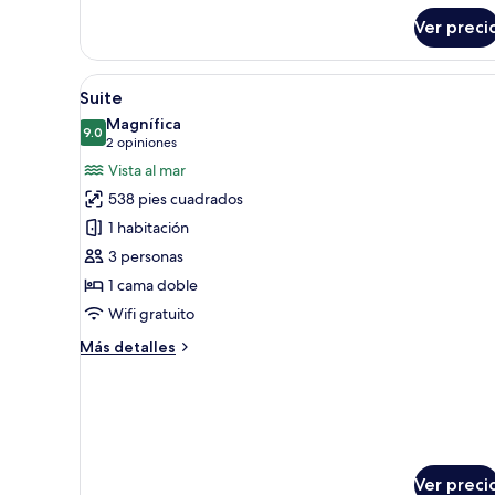
sobre
Ver preci
Standard
Double
Hotel
Abrir
Una habitación de hotel con cam
8
Room
Suite
todas
Magnífica
las
9.0
9.0 de 10
(2
2 opiniones
fotos
opiniones)
Vista al mar
de
538 pies cuadrados
Suite
1 habitación
3 personas
1 cama doble
Wifi gratuito
Más
Más detalles
detalles
sobre
Suite
Ver preci