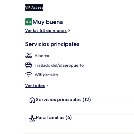
VIP Access
Vista aérea
Opiniones
Muy buena
8.4
8.4 de 10,
Ver las 64 opiniones
Servicios principales
Alberca
Traslado del/al aeropuerto
Wifi gratuito
Ver todos
Servicios principales
(12)
Para familias
(6)