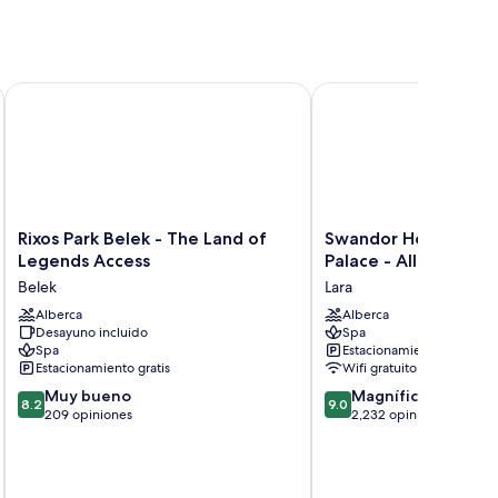
Rixos Park Belek - The Land of Legends Access
Swandor Hotels & Resort
Rixos
Swandor
Rixos Park Belek - The Land of
Swandor Hotels & Re
Park
Hotels
Legends Access
Palace - All Inclusive
Belek
&
Belek
Lara
-
Resort
The
Alberca
Topkapi
Alberca
Desayuno incluido
Spa
Land
Palace
Spa
Estacionamiento gratis
of
-
Estacionamiento gratis
Wifi gratuito
Legends
All
8.2
9.0
Access
Muy bueno
Inclusive
Magnífico
8.2
9.0
de
de
Belek
209 opiniones
Lara
2,232 opiniones
10,
10,
Muy
Magnífico,
$2
bueno,
2,232
E
209
opiniones