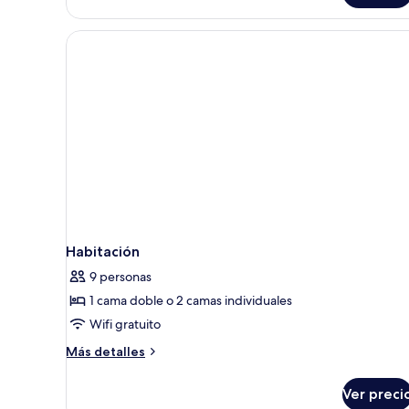
Habitación
9 personas
1 cama doble o 2 camas individuales
Wifi gratuito
Más
Más detalles
detalles
sobre
Ver preci
Habitación