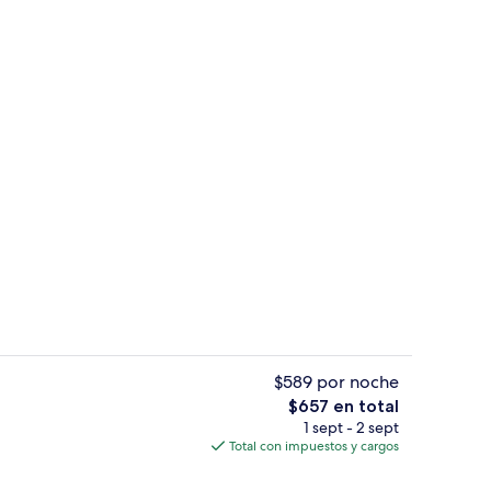
7 bares o lounges, 2 bares junto a la a
$589 por noche
El
$657 en total
precio
1 sept - 2 sept
mos
7 bares o lounges, 2 bares junto a la a
total
Total con impuestos y cargos
es
de