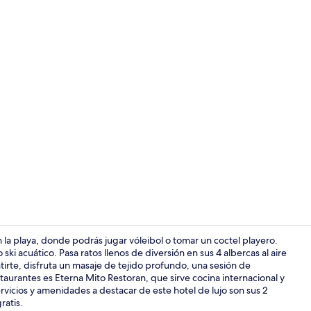
Exterior
la playa, donde podrás jugar vóleibol o tomar un coctel playero.
ki acuático. Pasa ratos llenos de diversión en sus 4 albercas al aire
ntirte, disfruta un masaje de tejido profundo, una sesión de
Botes de re
staurantes es Eterna Mito Restoran, que sirve cocina internacional y
ervicios y amenidades a destacar de este hotel de lujo son sus 2
ratis.