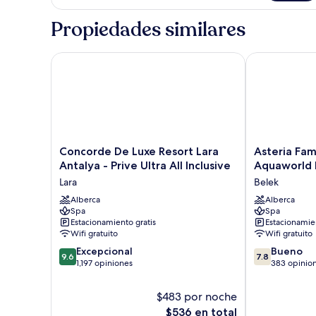
Propiedades similares
Concorde De Luxe Resort Lara Antalya - Prive Ultra Al
Asteria Family
Concorde
Asteria
Concorde De Luxe Resort Lara
Asteria Fam
De
Family
Antalya - Prive Ultra All Inclusive
Aquaworld B
Luxe
Resort
Lara
Belek
Resort
Belek
Lara
Alberca
(Ex.
Alberca
Spa
Spa
Antalya
Aquaworld
Estacionamiento gratis
Estacionamien
-
Belek)
Wifi gratuito
Wifi gratuito
Prive
-
9.6
7.8
Ultra
Excepcional
All
Bueno
9.6
7.8
de
de
All
1,197 opiniones
inclusive
383 opinio
10,
10,
Inclusive
Belek
Excepcional,
Bueno,
Lara
$483 por noche
1,197
383
El
$536 en total
opiniones
opiniones