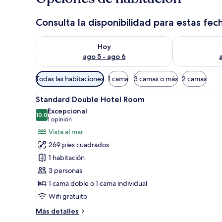
Consulta la disponibilidad para estas fec
Consulta la disponibilidad para hoy ago 5 - ago 6
Consulta la d
Hoy
ago 5 - ago 6
Filtros
Todas las habitaciones
1 cama
3 camas o más
2 camas
disponibles
Abrir
Artículos del minibar gratis y 
para
8
Standard Double Hotel Room
todas
las
Excepcional
las
10.0
habitaciones
10.0 de 10
(1
1 opinión
fotos
opinión)
Vista al mar
de
269 pies cuadrados
Standard
1 habitación
Double
3 personas
Hotel
1 cama doble o 1 cama individual
Room
Wifi gratuito
Más
Más detalles
detalles