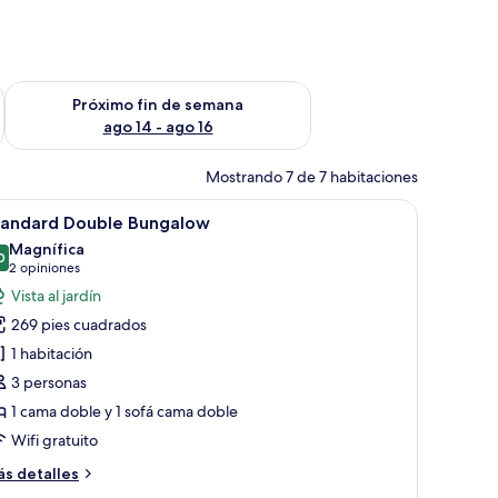
fin de semana ago 7 - ago 9
Consulta la disponibilidad para el próximo fin de semana ago 
Próximo fin de semana
ago 14 - ago 16
Mostrando 7 de 7 habitaciones
dera, sillas tapizadas en verde y un jarrón con flores.
brir
Una habitación de hotel con una cama bien hec
13
tandard Double Bungalow
odas
Magnífica
s
0
9.0 de 10
(2
2 opiniones
otos
opiniones)
Vista al jardín
e
269 pies cuadrados
tandard
1 habitación
ouble
3 personas
ungalow
1 cama doble y 1 sofá cama doble
Wifi gratuito
ás
s detalles
talles