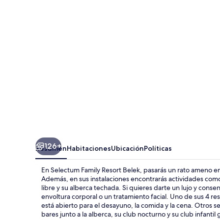
Resort
Belek
126+
Resumen
Habitaciones
Ubicación
Políticas
En Selectum Family Resort Belek, pasarás un rato ameno en 
Además, en sus instalaciones encontrarás actividades como s
libre y su alberca techada. Si quieres darte un lujo y conse
envoltura corporal o un tratamiento facial. Uno de sus 4 re
está abierto para el desayuno, la comida y la cena. Otros s
bares junto a la alberca, su club nocturno y su club infantil g