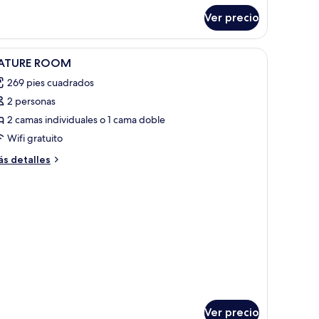
bre
Ver precio
andard
uble
ngalow
brir
Habitación de hotel con una cama grande, cabe
2
ATURE ROOM
odas
269 pies cuadrados
s
2 personas
otos
e
2 camas individuales o 1 cama doble
ATURE
Wifi gratuito
OOM
ás
s detalles
talles
bre
ATURE
OOM
Ver precio