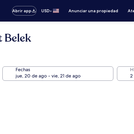
•
Abrir app
USD
Anunciar una propiedad
Ate
t Belek
Fechas
H