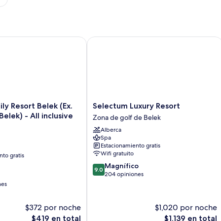
l Inclusive
 Resort Belek (Ex. Aquaworld Belek) - All inclusive
Selectum Luxury Resort
Selectum
ily Resort Belek (Ex.
Selectum Luxury Resort
Luxury
elek) - All inclusive
Zona de golf de Belek
Resort
Alberca
Zona
Spa
de
Estacionamiento gratis
golf
Wifi gratuito
to gratis
de
9.0
Magnífico
Belek
9.0
de
204 opiniones
10,
nes
Magnífico,
204
$372 por noche
$1,020 por noche
opiniones
El
El
$419 en total
$1,139 en total