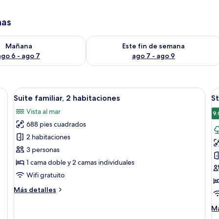
has
isponibilidad para mañana ago 6 - ago 7
Consulta la disponibilidad para este 
Mañana
Este fin de semana
ago 6 - ago 7
ago 7 - ago 9
caja de seguridad en la habitación
Abrir
Un comedor moderno con una mesa de ma
A
10
Suite familiar, 2 habitaciones
S
todas
t
Vista al mar
las
la
9.
688 pies cuadrados
fotos
f
de
d
2 habitaciones
Suite
S
3 personas
familiar,
D
1 cama doble y 2 camas individuales
2
B
Wifi gratuito
habitaciones
Más
Más detalles
detalles
sobre
M
Má
Suite
de