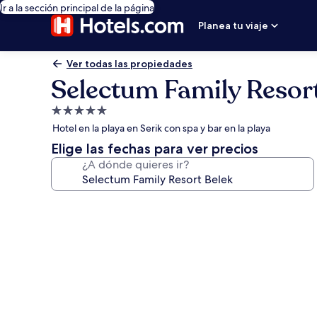
Ir a la sección principal de la página
Planea tu viaje
Ver todas las propiedades
Selectum Family Resor
Propiedad
de
Hotel en la playa en Serik con spa y bar en la playa
5.0
Elige las fechas para ver precios
estrellas
¿A dónde quieres ir?
Galería
de
fotos
de
Selectum
Family