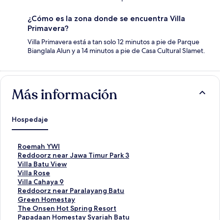
¿Cómo es la zona donde se encuentra Villa
Primavera?
Villa Primavera está a tan solo 12 minutos a pie de Parque
Bianglala Alun y a 14 minutos a pie de Casa Cultural Slamet.
Más información
Hospedaje
E
Roemah YWI
n
E
Reddoorz near Jawa Timur Park 3
l
n
E
Villa Batu View
a
l
n
E
Villa Rose
c
a
l
n
E
Villa Cahaya 9
e
c
a
l
n
E
Reddoorz near Paralayang Batu
p
e
c
a
l
n
E
Green Homestay
a
p
e
c
a
l
n
E
The Onsen Hot Spring Resort
r
a
p
e
c
a
l
n
E
Papadaan Homestay Syariah Batu