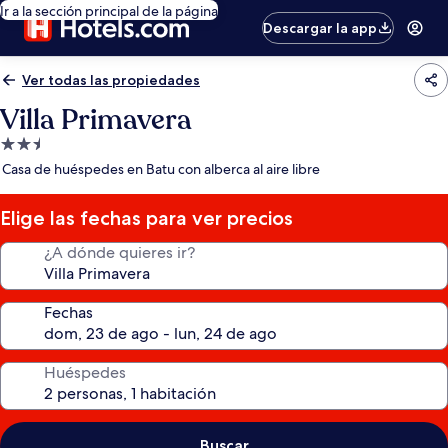
Ir a la sección principal de la página
Descargar la app
Ver todas las propiedades
Villa Primavera
Propiedad
de
Casa de huéspedes en Batu con alberca al aire libre
2.5
estrellas
Elige las fechas para ver precios
¿A dónde quieres ir?
Fechas
Huéspedes
Buscar