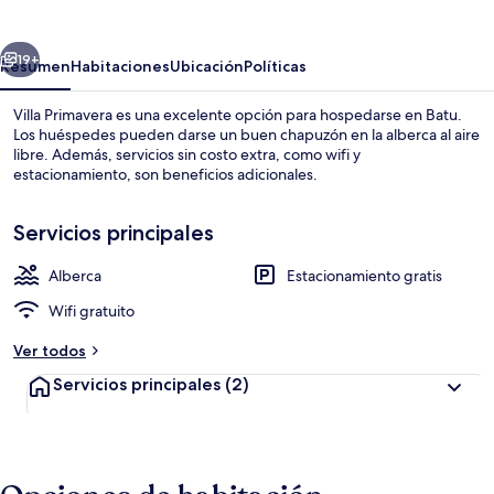
erior
Siguiente
19+
Resumen
Habitaciones
Ubicación
Políticas
Villa Primavera es una excelente opción para hospedarse en Batu.
Los huéspedes pueden darse un buen chapuzón en la alberca al aire
libre. Además, servicios sin costo extra, como wifi y
estacionamiento, son beneficios adicionales.
Servicios principales
Alberca
Estacionamiento gratis
1 habitación, wifi gratis y ropa de cam
Wifi gratuito
Ver todos
Servicios principales
(2)