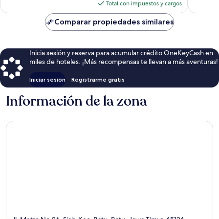
actual
Total con impuestos y cargos
es
de
Comparar propiedades similares
$7
Inicia sesión y reserva para acumular crédito OneKeyCash en
miles de hoteles. ¡Más recompensas te llevan a más aventuras!
Iniciar sesión
Registrarme gratis
Información de la zona