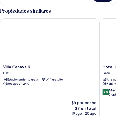
5
habitaciones
Propiedades similares
Villa Cahaya 9
Hotel O 
Villa
Hotel
Villa Cahaya 9
Hotel 
Cahaya
O
Batu
Batu
9
Villa
Estacionamiento gratis
Wifi gratuito
Aire a
Batu
Papada
Recepción 24/7
Para n
Batu
9.0
Mag
9.0
de
2 op
10,
$6 por noche
Magnífi
El
$7 en total
2
precio
opinion
19 ago - 20 ago