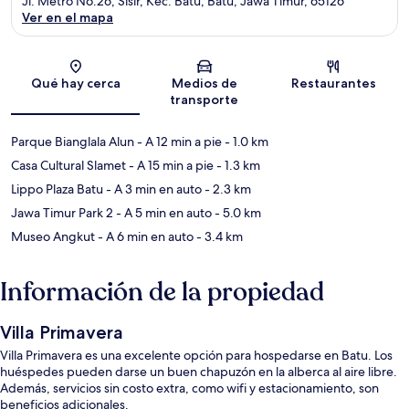
Jl. Metro No.26, Sisir, Kec. Batu, Batu, Jawa Timur, 65126
Ver en el mapa
Sección del mapa
Qué hay cerca
Medios de
Restaurantes
transporte
Parque Bianglala Alun
- A 12 min a pie
- 1.0 km
Casa Cultural Slamet
- A 15 min a pie
- 1.3 km
Lippo Plaza Batu
- A 3 min en auto
- 2.3 km
Jawa Timur Park 2
- A 5 min en auto
- 5.0 km
Museo Angkut
- A 6 min en auto
- 3.4 km
Información de la propiedad
Villa Primavera
Villa Primavera es una excelente opción para hospedarse en Batu. Los
huéspedes pueden darse un buen chapuzón en la alberca al aire libre.
Además, servicios sin costo extra, como wifi y estacionamiento, son
beneficios adicionales.