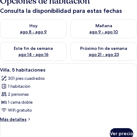
Opciones de habitación
Consulta la disponibilidad para estas fechas
Consulta la disponibilidad para hoy ago 8 - ago 9
Consulta la disponibilidad pa
Hoy
Mañana
ago 8 - ago 9
ago 9 - ago 10
Consulta la disponibilidad para este fin de semana ago 14 - ag
Consulta la disponibilidad pa
Este fin de semana
Próximo fin de semana
ago 14 - ago 16
ago 21 - ago 23
Abrir
Entrada de hotel con puerta de mader
10
Villa, 5 habitaciones
todas
301 pies cuadrados
las
1 habitación
fotos
de
2 personas
Villa,
1 cama doble
5
Wifi gratuito
habitaciones
Más
Más detalles
detalles
sobre
Ver precio
Villa,