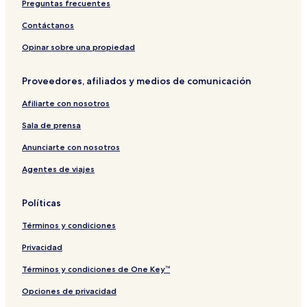
Preguntas frecuentes
u
e
o
s
u
o
V
F
a
n
r
M
l
i
r
B
Contáctanos
H
a
a
l
l
o
a
o
m
l
a
l
n
t
Opinar sobre una propiedad
m
a
a
n
a
t
u
e
E
n
d
2
O
Proveedores, afiliados y medios de comunicación
s
c
g
R
n
t
o
e
e
Afiliarte con nosotros
a
S
s
B
y
t
o
o
Sala de prensa
a
r
u
y
t
t
Anunciarte con nosotros
,
i
Agentes de viajes
B
q
a
u
t
e
Políticas
u
B
M
a
Términos y condiciones
a
t
l
u
Privacidad
a
n
Términos y condiciones de One Key™
g
Opciones de privacidad