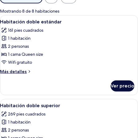
disponibles
para
Mostrando 8 de 8 habitaciones
las
Abrir
Un dormitorio con una cama de madera
5
Habitación doble estándar
habitaciones
todas
161 pies cuadrados
las
1 habitación
fotos
de
2 personas
Habitación
1 cama Queen size
doble
Wifi gratuito
estándar
Más
Más detalles
detalles
sobre
Ver precio
Habitación
doble
estándar
Abrir
Habitación de hotel con cama, una silla
5
Habitación doble superior
todas
269 pies cuadrados
las
1 habitación
fotos
de
2 personas
Habitación