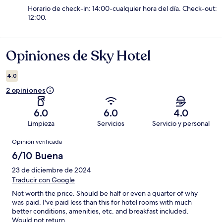
Horario de check-in: 14:00-cualquier hora del día. Check-out:
12:00.
Opiniones de Sky Hotel
Opiniones
4.0
2 opiniones
6.0
6.0
4.0
Limpieza
Servicios
Servicio y personal
Opiniones
Opinión verificada
6/10 Buena
23 de diciembre de 2024
Traducir con Google
Not worth the price. Should be half or even a quarter of why
was paid. I've paid less than this for hotel rooms with much
better conditions, amenities, etc. and breakfast included.
Would not return.