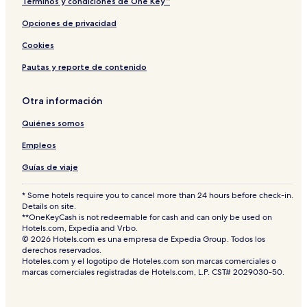
Términos y condiciones de One Key™
Opciones de privacidad
Cookies
Pautas y reporte de contenido
Otra información
Quiénes somos
Empleos
Guías de viaje
* Some hotels require you to cancel more than 24 hours before check-in.
Details on site.
**OneKeyCash is not redeemable for cash and can only be used on
Hotels.com, Expedia and Vrbo.
© 2026 Hotels.com es una empresa de Expedia Group. Todos los
derechos reservados.
Hoteles.com y el logotipo de Hoteles.com son marcas comerciales o
marcas comerciales registradas de Hotels.com, L.P. CST# 2029030-50.