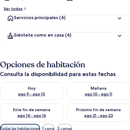
Ver todos
Servicios principales
(4)
Siéntete como en casa
(4)
Opciones de habitación
Consulta la disponibilidad para estas fechas
Consulta la disponibilidad para hoy ago 9 - ago 10
Consulta la disponibilidad par
Hoy
Mañana
ago 9 - ago 10
ago 10 - ago 11
Consulta la disponibilidad para este fin de semana ago 14 - ag
Consulta la disponibilidad pa
Este fin de semana
Próximo fin de semana
ago 14 - ago 16
ago 21 - ago 23
Filtros
Todas las habitaciones
1 cama
2 camas