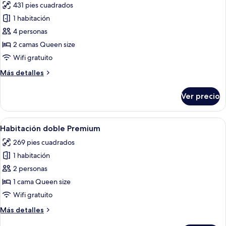
431 pies cuadrados
las
1 habitación
fotos
de
4 personas
Habitación
2 camas Queen size
cuádruple
Wifi gratuito
Premium
Más
Más detalles
detalles
sobre
Ver precio
Habitación
cuádruple
Premium
Abrir
Una habitación de hotel con una cama 
15
Habitación doble Premium
todas
269 pies cuadrados
las
1 habitación
fotos
de
2 personas
Habitación
1 cama Queen size
doble
Wifi gratuito
Premium
Más
Más detalles
detalles