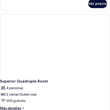
sobre
Ver precio
Habitación
doble
Premium
Superior Quadruple Room
4 personas
2 camas Queen size
Wifi gratuito
Más
Más detalles