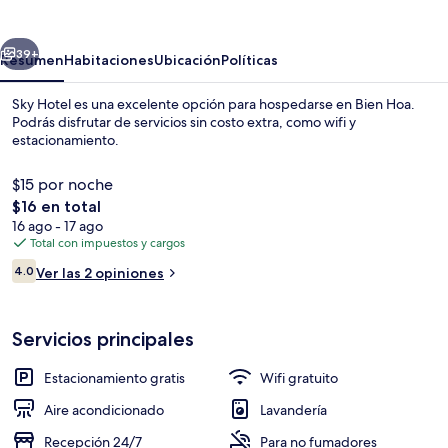
erior
Siguiente
39+
Resumen
Habitaciones
Ubicación
Políticas
Sky Hotel es una excelente opción para hospedarse en Bien Hoa.
Podrás disfrutar de servicios sin costo extra, como wifi y
estacionamiento.
$15 por noche
El
$16 en total
precio
16 ago - 17 ago
total
Total con impuestos y cargos
es
Opiniones
Wifi gratis y ropa de cama
4.0
Ver las 2 opiniones
de
4.0 de 10,
$16
Servicios principales
Estacionamiento gratis
Wifi gratuito
Aire acondicionado
Lavandería
Recepción 24/7
Para no fumadores