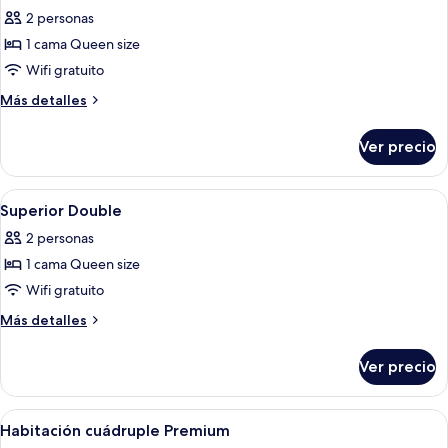
todas
2 personas
las
1 cama Queen size
fotos
de
Wifi gratuito
Standard
Más
Más detalles
Double
detalles
sobre
Ver precio
Standard
Double
Abrir
Wifi gratis y ropa de cama
5
Superior Double
todas
2 personas
las
1 cama Queen size
fotos
de
Wifi gratuito
Superior
Más
Más detalles
Double
detalles
sobre
Ver precio
Superior
Double
Abrir
Habitación de hotel con dos camas, una
6
Habitación cuádruple Premium
todas