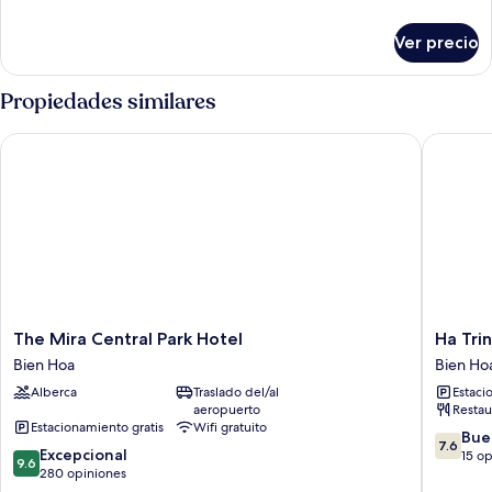
detalles
sobre
Ver precio
Superior
Quadruple
Room
Propiedades similares
The Mira Central Park Hotel
Ha Trinh
The
Ha
The Mira Central Park Hotel
Ha Tri
Mira
Trinh
Bien Hoa
Bien Ho
Central
Hotel
Alberca
Traslado del/al
Estaci
Park
Bien
aeropuerto
Restau
Hotel
Hoa
Estacionamiento gratis
Wifi gratuito
Bien
7.6
Bue
7.6
9.6
Hoa
Excepcional
de
15 o
9.6
de
280 opiniones
10,