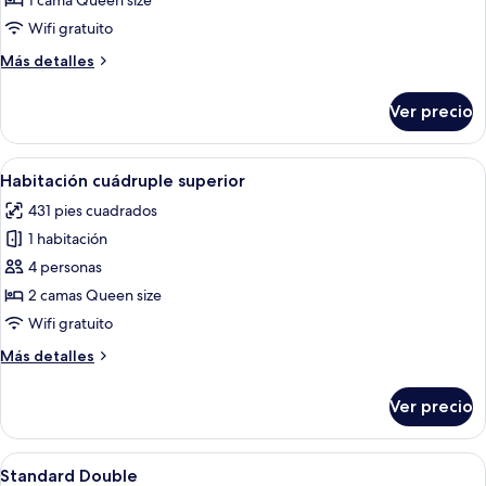
1 cama Queen size
doble
Wifi gratuito
superior
Más
Más detalles
detalles
sobre
Ver precio
Habitación
doble
superior
Abrir
Habitación de hotel con una cama gra
8
Habitación cuádruple superior
todas
431 pies cuadrados
las
1 habitación
fotos
de
4 personas
Habitación
2 camas Queen size
cuádruple
Wifi gratuito
superior
Más
Más detalles
detalles
sobre
Ver precio
Habitación
cuádruple
superior
Abrir
Wifi gratis y ropa de cama
5
Standard Double