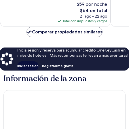
10,
Bueno,
$59 por noche
Excepcional,
15
El
$64 en total
280
opinion
precio
opiniones
21 ago - 22 ago
actual
Total con impuestos y cargos
es
de
Comparar propiedades similares
$64
Inicia sesión y reserva para acumular crédito OneKeyCash en
miles de hoteles. ¡Más recompensas te llevan a más aventuras!
Iniciar sesión
Registrarme gratis
Información de la zona