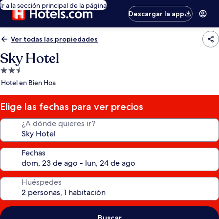
Ir a la sección principal de la página
Descargar la app
Ver todas las propiedades
Sky Hotel
Propiedad
de
Hotel en Bien Hoa
2.5
estrellas
Elige las fechas para ver precios
¿A dónde quieres ir?
Fechas
Huéspedes
Buscar