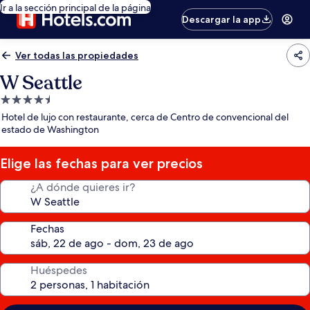
Ir a la sección principal de la página
Descargar la app
Ver todas las propiedades
W Seattle
Propiedad
de
Hotel de lujo con restaurante, cerca de Centro de convencional del
4.5
estado de Washington
estrellas
Elige las fechas para ver precios
¿A dónde quieres ir?
Fechas
Huéspedes