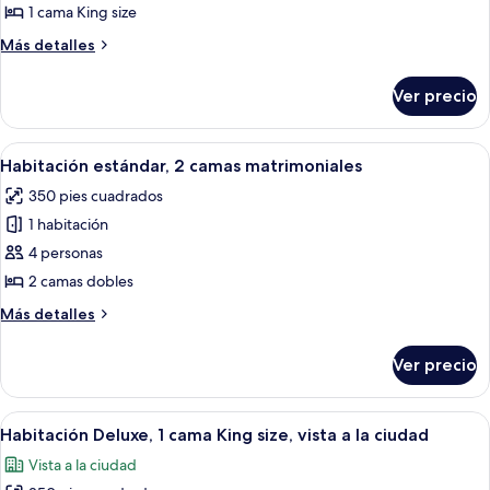
Habitación
1 cama King size
estándar,
Más
Más detalles
1
detalles
cama
sobre
Ver precio
Habitación
King
estándar,
size
1
Abrir
Habitación de hotel con dos camas, un e
7
cama
Habitación estándar, 2 camas matrimoniales
todas
King
350 pies cuadrados
size
las
1 habitación
fotos
de
4 personas
Habitación
2 camas dobles
estándar,
Más
Más detalles
2
detalles
camas
sobre
Ver precio
Habitación
matrimoniales
estándar,
2
Abrir
Habitación de hotel con una cama grande
11
camas
Habitación Deluxe, 1 cama King size, vista a la ciudad
todas
matrimoniales
Vista a la ciudad
las