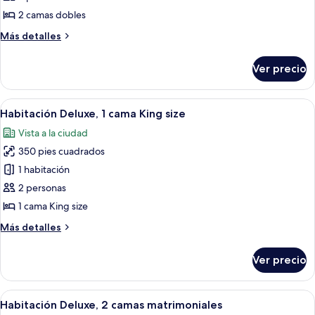
2
2 camas dobles
camas
Más
Más detalles
matrimoniales,
detalles
vista
sobre
Ver precio
Habitación
a
Deluxe,
la
2
Abrir
Habitación de hotel con una cama grande
montaña
11
camas
Habitación Deluxe, 1 cama King size
todas
matrimoniales,
Vista a la ciudad
vista
las
a
350 pies cuadrados
fotos
la
de
1 habitación
montaña
Habitación
2 personas
Deluxe,
1 cama King size
1
Más
Más detalles
cama
detalles
King
sobre
Ver precio
Habitación
size
Deluxe,
1
Abrir
Una habitación de hotel moderna con do
7
cama
Habitación Deluxe, 2 camas matrimoniales
todas
King