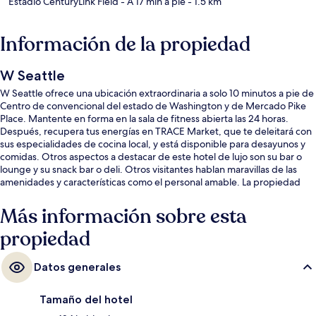
Estadio CenturyLink Field
- A 17 min a pie
- 1.5 km
Información de la propiedad
W Seattle
W Seattle ofrece una ubicación extraordinaria a solo 10 minutos a pie de
Centro de convencional del estado de Washington y de Mercado Pike
Place. Mantente en forma en la sala de fitness abierta las 24 horas.
Después, recupera tus energías en TRACE Market, que te deleitará con
sus especialidades de cocina local, y está disponible para desayunos y
comidas. Otros aspectos a destacar de este hotel de lujo son su bar o
lounge y su snack bar o deli. Otros visitantes hablan maravillas de las
amenidades y características como el personal amable. La propiedad
está a una corta distancia a pie de algunas opciones de transporte
público: Estación de metro de University Street está a 3 minutos y
Más información sobre esta
Estación de metro de Westlake está a 7 minutos.
propiedad
Datos generales
Tamaño del hotel