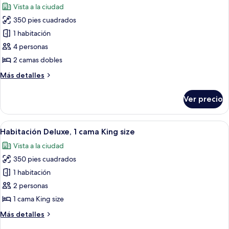
Vista a la ciudad
size
las
350 pies cuadrados
fotos
de
1 habitación
Habitación
4 personas
Deluxe,
2 camas dobles
2
Más
Más detalles
camas
detalles
matrimoniales
sobre
Ver precio
Habitación
Deluxe,
2
Abrir
Habitación de hotel con una cama grande
10
camas
Habitación Deluxe, 1 cama King size
todas
matrimoniales
Vista a la ciudad
las
350 pies cuadrados
fotos
de
1 habitación
Habitación
2 personas
Deluxe,
1 cama King size
1
Más
Más detalles
cama
detalles