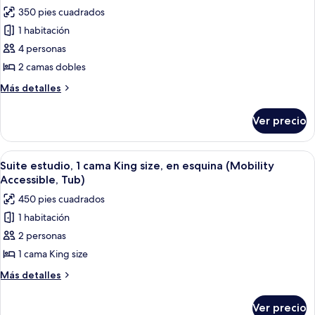
size
las
350 pies cuadrados
(Mobility
fotos
Accessible,
1 habitación
de
Tub)
4 personas
Habitación
estándar,
2 camas dobles
2
Más
Más detalles
camas
detalles
sobre
matrimoniales
Ver precio
Habitación
(Mobility
estándar,
Accessible,
2
Abrir
Una habitación de hotel moderna con u
8
Tub)
camas
Suite estudio, 1 cama King size, en esquina (Mobility
todas
matrimoniales
Accessible, Tub)
(Mobility
las
450 pies cuadrados
Accessible,
fotos
Tub)
1 habitación
de
2 personas
Suite
estudio,
1 cama King size
1
Más
Más detalles
cama
detalles
sobre
King
Ver precio
Suite