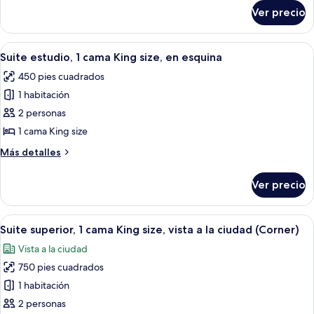
King
sobre
Ver precio
Habitación
size
Deluxe,
1
Abrir
Una habitación de hotel moderna con u
14
cama
Suite estudio, 1 cama King size, en esquina
todas
King
450 pies cuadrados
size
las
1 habitación
fotos
de
2 personas
Suite
1 cama King size
estudio,
Más
Más detalles
1
detalles
cama
sobre
Ver precio
Suite
King
estudio,
size,
1
Abrir
Habitación de hotel con sofá, sillón y e
en
14
cama
Suite superior, 1 cama King size, vista a la ciudad (Corner)
todas
King
esquina
Vista a la ciudad
size,
las
en
750 pies cuadrados
fotos
esquina
de
1 habitación
Suite
2 personas