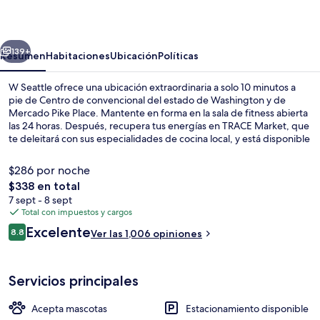
erior
Siguiente
139+
Resumen
Habitaciones
Ubicación
Políticas
W Seattle ofrece una ubicación extraordinaria a solo 10 minutos a
pie de Centro de convencional del estado de Washington y de
Mercado Pike Place. Mantente en forma en la sala de fitness abierta
las 24 horas. Después, recupera tus energías en TRACE Market, que
te deleitará con sus especialidades de cocina local, y está disponible
para desayunos y comidas. Otros aspectos a destacar de este hotel
de lujo son su bar o lounge y su snack bar o deli. Otros visitantes
$286 por noche
hablan maravillas de las amenidades y características como el
El
$338 en total
personal amable. La propiedad está a una corta distancia a pie de
precio
7 sept - 8 sept
algunas opciones de transporte público: Estación de metro de
Con servicio de cenas y happy hour
total
Total con impuestos y cargos
University Street está a 3 minutos y Estación de metro de Westlake
es
está a 7 minutos.
Opiniones
Excelente
8.8
Ver las 1,006 opiniones
de
8.8 de 10,
$338
Servicios principales
Acepta mascotas
Estacionamiento disponible