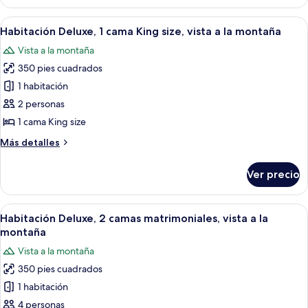
Deluxe,
a
2
Abrir
Una habitación de hotel moderna con 
la
8
camas
Habitación Deluxe, 1 cama King size, vista a la montaña
todas
ciudad
matrimoniales,
Vista a la montaña
vista
las
a
350 pies cuadrados
fotos
la
de
1 habitación
ciudad
Habitación
2 personas
Deluxe,
1 cama King size
1
Más
Más detalles
cama
detalles
King
sobre
Ver precio
Habitación
size,
Deluxe,
vista
1
Abrir
Una habitación de hotel moderna con do
a
6
cama
Habitación Deluxe, 2 camas matrimoniales, vista a la
todas
la
King
montaña
size,
las
montaña
Vista a la montaña
vista
fotos
a
350 pies cuadrados
de
la
1 habitación
Habitación
montaña
Deluxe,
4 personas