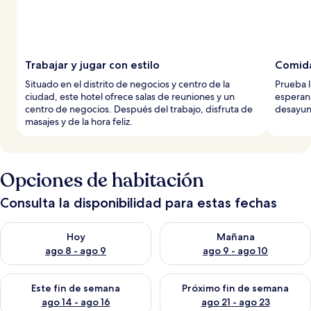
Trabajar y jugar con estilo
Comida
Situado en el distrito de negocios y centro de la
Prueba l
ciudad, este hotel ofrece salas de reuniones y un
esperan
centro de negocios. Después del trabajo, disfruta de
desayun
masajes y de la hora feliz.
Opciones de habitación
Consulta la disponibilidad para estas fechas
Consulta la disponibilidad para hoy ago 8 - ago 9
Consulta la disponibilidad pa
Hoy
Mañana
ago 8 - ago 9
ago 9 - ago 10
Consulta la disponibilidad para este fin de semana ago 14 - ag
Consulta la disponibilidad pa
Este fin de semana
Próximo fin de semana
ago 14 - ago 16
ago 21 - ago 23