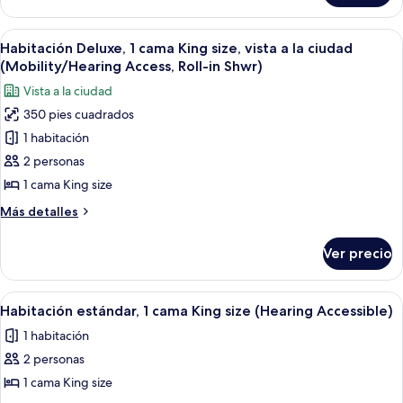
size,
estudio,
en
1
Abrir
Habitación de hotel con una cama grande
8
esquina
cama
Habitación Deluxe, 1 cama King size, vista a la ciudad
todas
King
(Mobility
(Mobility/Hearing Access, Roll-in Shwr)
size,
las
Accessible,
Vista a la ciudad
en
fotos
Tub)
esquina
350 pies cuadrados
de
(Mobility
1 habitación
Habitación
Accessible,
Tub)
Deluxe,
2 personas
1
1 cama King size
cama
Más
Más detalles
King
detalles
size,
sobre
Ver precio
Habitación
vista
Deluxe,
a
1
Abrir
Habitación de hotel con una cama grand
la
4
cama
Habitación estándar, 1 cama King size (Hearing Accessible)
todas
King
ciudad
1 habitación
size,
las
(Mobility/Hearing
vista
2 personas
fotos
Access,
a
de
1 cama King size
Roll-
la