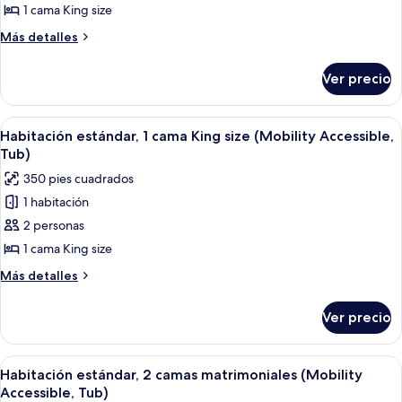
superior,
1 cama King size
1
Más
Más detalles
cama
detalles
King
sobre
Ver precio
Suite
size,
superior,
vista
1
Abrir
Habitación de hotel con una cama grande
a
9
cama
Habitación estándar, 1 cama King size (Mobility Accessible,
todas
la
King
Tub)
size,
las
ciudad
350 pies cuadrados
vista
fotos
(Corner)
a
1 habitación
de
la
2 personas
Habitación
ciudad
(Corner)
estándar,
1 cama King size
1
Más
Más detalles
cama
detalles
sobre
King
Ver precio
Habitación
size
estándar,
(Mobility
1
Abrir
Habitación de hotel con dos camas, un e
5
Accessible,
cama
Habitación estándar, 2 camas matrimoniales (Mobility
todas
King
Tub)
Accessible, Tub)