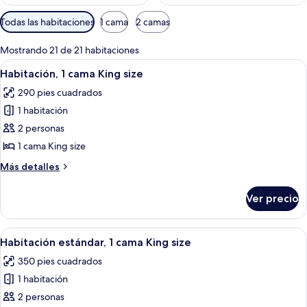
Filtros
Todas las habitaciones
1 cama
2 camas
disponibles
para
Mostrando 21 de 21 habitaciones
las
Abrir
Una habitación de hotel moderna con 
7
Habitación, 1 cama King size
habitaciones
todas
290 pies cuadrados
las
1 habitación
fotos
de
2 personas
Habitación,
1 cama King size
1
Más
Más detalles
cama
detalles
King
sobre
Ver precio
Habitación,
size
1
cama
Abrir
Habitación de hotel con televisor de 
9
King
Habitación estándar, 1 cama King size
todas
size
350 pies cuadrados
las
1 habitación
fotos
de
2 personas