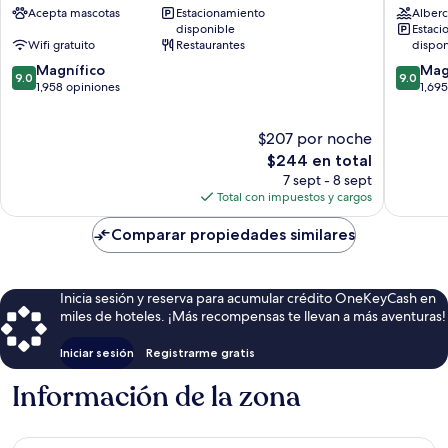
Acepta mascotas
Estacionamiento
Alberc
Centro
Centro
disponible
Estaci
de
de
Wifi gratuito
Restaurantes
dispon
Seattle
Seattle
9.0
9.0
Magnífico
Mag
9.0
9.0
de
de
1,958 opiniones
1,69
10,
10,
Magnífico,
Magnífi
$207 por noche
1,958
1,695
opiniones
El
opinion
$244 en total
precio
7 sept - 8 sept
actual
Total con impuestos y cargos
es
de
Comparar propiedades similares
$244
Inicia sesión y reserva para acumular crédito OneKeyCash en
miles de hoteles. ¡Más recompensas te llevan a más aventuras!
Iniciar sesión
Registrarme gratis
Información de la zona