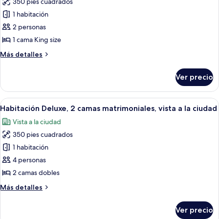
350 pies cuadrados
fotos
de
1 habitación
Habitación
2 personas
Deluxe,
1 cama King size
1
Más
Más detalles
cama
detalles
King
sobre
Ver precio
Habitación
size,
Deluxe,
vista
1
Abrir
Una habitación de hotel moderna con do
a
10
cama
Habitación Deluxe, 2 camas matrimoniales, vista a la ciudad
todas
la
King
Vista a la ciudad
size,
las
ciudad
vista
350 pies cuadrados
fotos
a
de
1 habitación
la
Habitación
ciudad
4 personas
Deluxe,
2 camas dobles
2
Más
Más detalles
camas
detalles
matrimoniales,
sobre
Ver precio
Habitación
vista