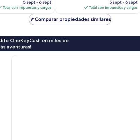
precio
precio
5 sept - 6 sept
5 sept - 6 sept
actual
actual
Total con impuestos y cargos
Total con impuestos y cargos
es
es
de
de
Comparar propiedades similares
$89
$93
rédito OneKeyCash en miles de
ás aventuras!