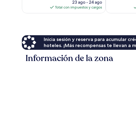
precio
23 ago - 24 ago
actual
Total con impuestos y cargos
es
de
$98
Inicia sesión y reserva para acumular c
hoteles. ¡Más recompensas te llevan a m
Información de la zona