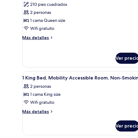
210 pies cuadrados
no
las
fumadores
2 personas
fotos
de
1 cama Queen size
Habitación,
Wifi gratuito
1
Más
Más detalles
cama
detalles
Queen
sobre
Habitación,
size,
Ver preci
1
para
cama
no
Queen
Abrir
Habitación de hotel con cama, 
size,
5
fumadores
1 King Bed, Mobility Accessible Room, Non-Smoki
todas
para
2 personas
no
las
fumadores
1 cama King size
fotos
de
Wifi gratuito
1
Más
Más detalles
King
detalles
sobre
Bed,
Ver preci
1
Mobility
King