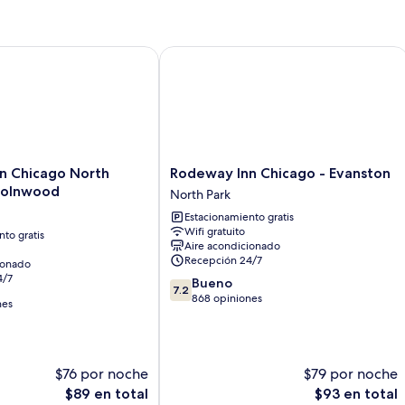
Smoking
Bed
Non-
Smoking
Chicago North Shore - Lincolnwood
Rodeway Inn Chicago - Evanston
Rodeway
n Chicago North
Rodeway Inn Chicago - Evanston
Inn
ncolnwood
North Park
Chicago
Estacionamiento gratis
-
Wifi gratuito
to gratis
Evanston
Aire acondicionado
North
Recepción 24/7
ionado
Park
4/7
7.2
Bueno
7.2
de
868 opiniones
nes
10,
Bueno,
868
opiniones
$76 por noche
$79 por noche
El
El
$89 en total
$93 en total