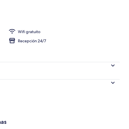
abla de planchar con plancha y cunas gratuitas
Wifi gratuito
Recepción 24/7
has