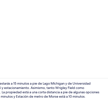
Exterior
tarás a 15 minutos a pie de Lago Míchigan y de Universidad
wifi y estacionamiento. Asimismo, tanto Wrigley Field como
 La propiedad está a una corta distancia a pie de algunas opciones
Escritorio, 
6 minutos y Estación de metro de Morse está a 10 minutos.