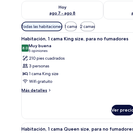
Consulta la disponibilidad para hoy ago 7 - ago 8
Consulta la d
Hoy
ago 7 - ago 8
Filtros
Todas las habitaciones
1 cama
2 camas
disponibles
Abrir
Un dormitorio moderno con una
para
9
Habitación, 1 cama King size, para no fumadores
todas
las
Muy buena
las
8.0
habitaciones
8.0 de 10
(5
5 opiniones
fotos
opiniones)
210 pies cuadrados
de
3 personas
Habitación,
1 cama King size
1
Wifi gratuito
cama
King
Más
Más detalles
detalles
size,
sobre
para
Habitación,
no
Ver preci
1
fumadores
cama
King
Abrir
Una habitación de hotel modern
size,
9
Habitación, 1 cama Queen size, para no fumadore
todas
para