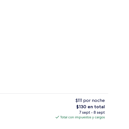
Lobby
$111 por noche
El
$130 en total
precio
7 sept - 8 sept
tabla de planchar con plancha y cunas gratuitas
Lobby
total
Total con impuestos y cargos
es
de