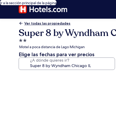
Ir a la sección principal de la página
Ver todas las propiedades
Super 8 by Wyndham C
Propiedad
de
Motel a poca distancia de Lago Míchigan
2.0
Elige las fechas para ver precios
estrellas
¿A dónde quieres ir?
Galería
de
fotos
de
Super
8