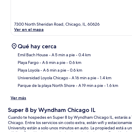
7300 North Sheridan Road, Chicago, IL, 60626
Ver en el mapa
Qué hay cerca
Emil Bach House
- A 5 min a pie
- 0.4 km
Playa Fargo
- A 6 min a pie
- 0.6 km
Sec
Playa Loyola
- A 6 min a pie
- 0.6 km
Universidad Loyola Chicago
- A 16 min a pie
- 1.4 km
Parque de la playa North Shore
- A 19 min a pie
- 1.6 km
Ver más
Super 8 by Wyndham Chicago IL
Cuando te hospedes en Super 8 by Wyndham Chicago IL, estarás a 1
Chicago. Entre los servicios sin costo extra, están wifi y estaciona
University están a solo unos minutos en auto. La propiedad está a un