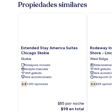
Accessible
Bed,
Propiedades similares
Room,
Mobility
Accessible
Non-
Room,
Extended Stay America Suites Chicago Skokie
Rodeway Inn 
Smoking
Non-
Smoking
Extended
Rodeway
Extended Stay America Suites
Rodeway In
Stay
Inn
Chicago Skokie
Shore - Li
America
Chicago
Skokie
West Ridge
Suites
North
Chicago
Desayuno incluido
Shore
Estacionamien
Acepta mascotas
Wifi gratuito
Skokie
-
Wifi gratuito
Aire acondic
Skokie
Lincolnwood
Aire acondicionado
Recepción 2
West
6.8
6.6
Ridge
6.8
1,010 opiniones
6.6
829 opinio
de
de
10,
10,
1,010
829
opiniones
opiniones
$85 por noche
El
$98 en total