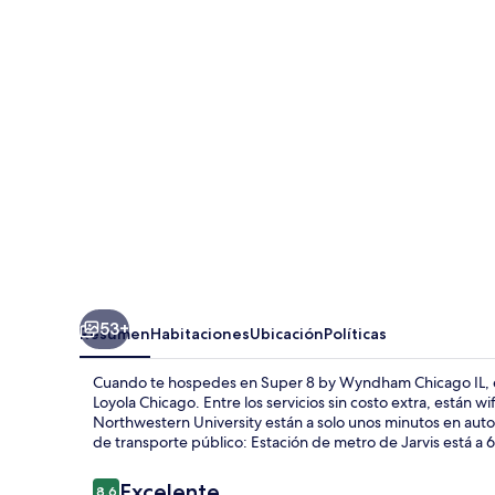
by
Wyndham
Chicago
IL
53+
Resumen
Habitaciones
Ubicación
Políticas
Cuando te hospedes en Super 8 by Wyndham Chicago IL, es
Loyola Chicago. Entre los servicios sin costo extra, están 
Northwestern University están a solo unos minutos en auto.
de transporte público: Estación de metro de Jarvis está a 
Opiniones
Excelente
8.6