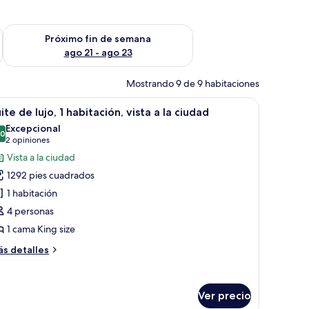
fin de semana ago 14 - ago 16
Consulta la disponibilidad para el próximo fin de semana ago
Próximo fin de semana
ago 21 - ago 23
Mostrando 9 de 9 habitaciones
ón, escritorio de madera y ventana con cortinas.
brir
Habitación de hotel con piso de baldosas, tec
8
ite de lujo, 1 habitación, vista a la ciudad
odas
Excepcional
s
.0
10.0 de 10
(2
2 opiniones
otos
opiniones)
Vista a la ciudad
e
1292 pies cuadrados
uite
1 habitación
e
4 personas
jo,
1 cama King size
abitación,
ás
s detalles
sta
talles
bre
ite
Ver precio
e