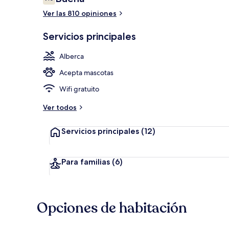
7.0 de 10,
Ver las 810 opiniones
2 albercas al 
Servicios principales
Alberca
Acepta mascotas
Wifi gratuito
Ver todos
Servicios principales
(12)
Para familias
(6)
Opciones de habitación