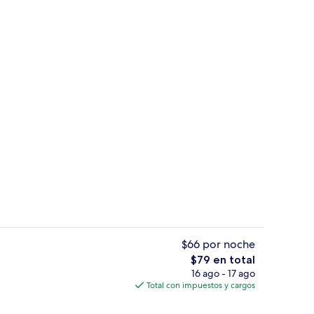
Pasillo
$66 por noche
El
$79 en total
precio
16 ago - 17 ago
a carta todos los días (con cargo)
Vista desde la propiedad
total
Total con impuestos y cargos
es
de