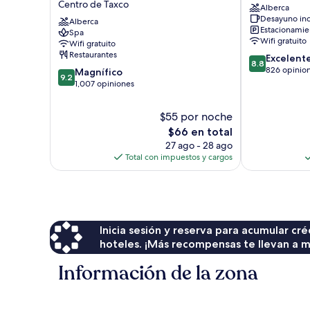
Centro de Taxco
Alberca
Taxco
Centro
Desayuno inc
Centro
Alberca
de
Estacionamien
Spa
Centro
Taxco
Wifi gratuito
Wifi gratuito
de
Restaurantes
8.8
Excelent
Taxco
8.8
de
826 opinio
9.2
Magnífico
9.2
10,
de
1,007 opiniones
Excelente,
10,
826
Magnífico,
$55 por noche
opiniones
1,007
El
$66 en total
opiniones
precio
27 ago - 28 ago
actual
Total con impuestos y cargos
es
de
$66
Inicia sesión y reserva para acumular c
hoteles. ¡Más recompensas te llevan a m
Información de la zona