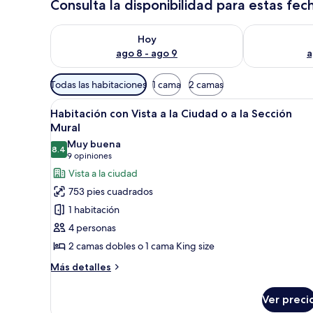
Consulta la disponibilidad para estas fec
Consulta la disponibilidad para hoy ago 8 - ago 9
Consulta la d
Hoy
ago 8 - ago 9
a
Filtros
Todas las habitaciones
1 cama
2 camas
disponibles
Abrir
Una habitación con dos camas,
para
13
Habitación con Vista a la Ciudad o a la Sección
todas
las
Mural
las
habitaciones
Muy buena
8.4
fotos
8.4 de 10
(9
9 opiniones
de
opiniones)
Vista a la ciudad
Habitación
753 pies cuadrados
con
1 habitación
Vista
4 personas
a
2 camas dobles o 1 cama King size
la
Ciudad
Más
Más detalles
detalles
o
sobre
a
Ver preci
Habitación