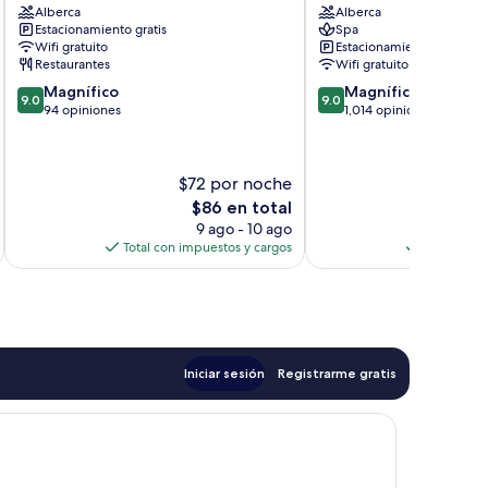
Alberca
Alberca
Taxco
Estacionamiento gratis
Spa
Wifi gratuito
Estacionamiento gratis
Restaurantes
Wifi gratuito
9.0
9.0
Magnífico
Magnífico
9.0
9.0
de
de
94 opiniones
1,014 opiniones
10,
10,
Magnífico,
Magnífico,
94
1,014
$72 por noche
$
opiniones
opiniones
El
$86 en total
precio
9 ago - 10 ago
actual
Total con impuestos y cargos
Total con 
es
de
$86
Iniciar sesión
Registrarme gratis