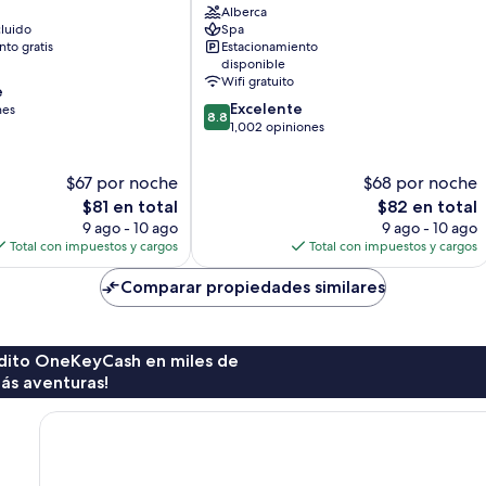
Alberca
Javier
luido
Spa
Del
to gratis
Estacionamiento
Exconvento
disponible
Wifi gratuito
e
8.8
Excelente
nes
8.8
de
1,002 opiniones
10,
Excelente,
$67 por noche
$68 por noche
1,002
El
opiniones
El
$81 en total
$82 en total
precio
precio
9 ago - 10 ago
9 ago - 10 ago
actual
actual
Total con impuestos y cargos
Total con impuestos y cargos
es
es
de
de
Comparar propiedades similares
$81
$82
rédito OneKeyCash en miles de
ás aventuras!