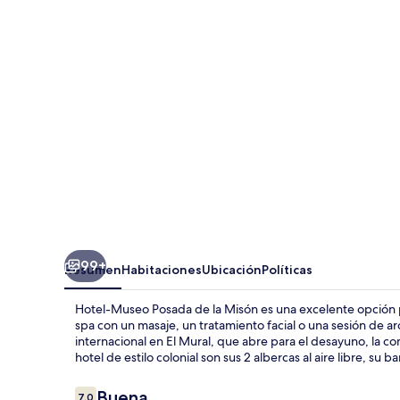
Posada
de
la
Misón
99+
Resumen
Habitaciones
Ubicación
Políticas
Hotel-Museo Posada de la Misón es una excelente opción 
spa con un masaje, un tratamiento facial o una sesión de a
internacional en El Mural, que abre para el desayuno, la c
hotel de estilo colonial son sus 2 albercas al aire libre, su b
Opiniones
Buena
7.0