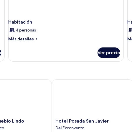
Habitación
H
4 personas
Más
M
Más detalles
Má
detalles
de
sobre
so
o
Ver precio
Habitación
Ha
blo Lindo
Hotel Posada San Javier
Hotel
ueblo Lindo
Hotel Posada San Javier
Posada
xco
Del Exconvento
San