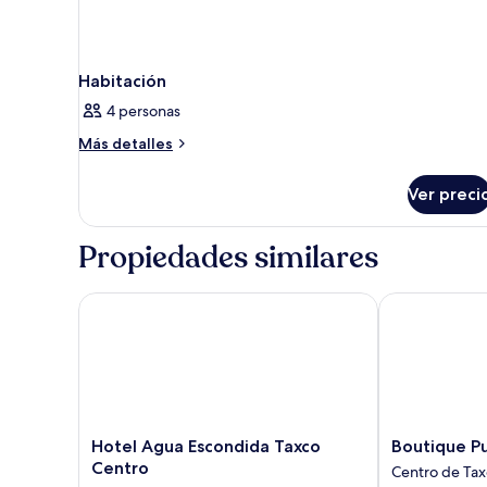
Habitación
4 personas
Más
Más detalles
detalles
sobre
Ver preci
Habitación
Propiedades similares
Hotel Agua Escondida Taxco Centro
Boutique Pue
Hotel
Boutique
Hotel Agua Escondida Taxco
Boutique P
Agua
Pueblo
Centro
Centro de Ta
Escondida
Lindo