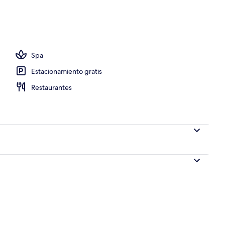
aire libre, sombrillas en la alberca y camastros
Spa
Estacionamiento gratis
Restaurantes