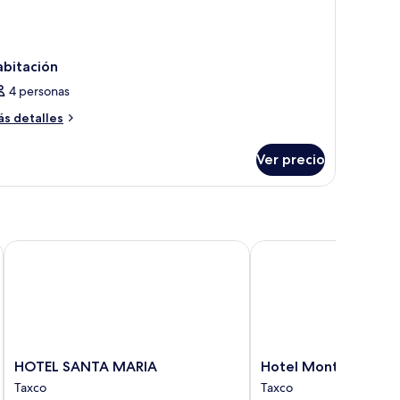
abitación
4 personas
ás
s detalles
talles
bre
Ver precio
bitación
HOTEL SANTA MARIA
Hotel Montetaxco
HOTEL
Hotel
HOTEL SANTA MARIA
Hotel Montetaxco
SANTA
Montetaxco
Taxco
Taxco
MARIA
Taxco