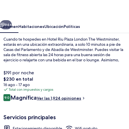
Riu
Plaza
London
erior
Siguiente
The
94+
Resumen
Habitaciones
Ubicación
Políticas
Westminster
Cuando te hospedes en Hotel Riu Plaza London The Westminster,
estarás en una ubicación extraordinaria, a solo 10 minutos a pie de
Casas del Parlamento y de Abadía de Westminster. Puedes visitar la
sala de fitness abierta las 24 horas para una buena sesión de
ejercicio o relajarte con una bebida en el bar o lounge. Asimismo,
tanto Museo Tate Britain como Río Támesis están a solo 10 minutos a
pie. A otros visitantes les gusta la propiedad por sus atractivos
$191 por noche
turísticos, y porque está a una corta distancia a pie de algunas
El
$230 en total
opciones de transporte público: Estación de metro Pimlico está a 10
precio
16 ago - 17 ago
minutos y Estación de metro Westminster está a 13 minutos.
Detalle interior
total
Total con impuestos y cargos
es
Opiniones
Magnífica
9.0
Ver las 1,924 opiniones
de
9.0 de 10,
$230
Servicios principales
Estacionamiento disponible
Wifi gratuito