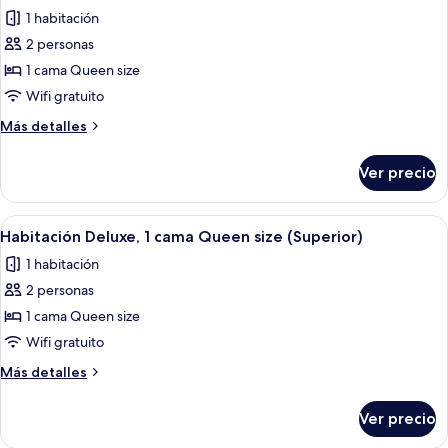
todas
King
al
1 habitación
size,
las
río
vista
2 personas
fotos
al
de
1 cama Queen size
río
Habitación
Wifi gratuito
Deluxe,
Más
Más detalles
1
detalles
cama
sobre
Ver precio
Habitación
Queen
Deluxe,
size
1
Abrir
Habitación de hotel moderna con una c
8
cama
Habitación Deluxe, 1 cama Queen size (Superior)
todas
Queen
1 habitación
size
las
2 personas
fotos
de
1 cama Queen size
Habitación
Wifi gratuito
Deluxe,
Más
Más detalles
1
detalles
cama
sobre
Ver precio
Habitación
Queen
Deluxe,