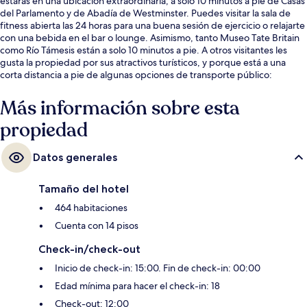
estarás en una ubicación extraordinaria, a solo 10 minutos a pie de Casas
del Parlamento y de Abadía de Westminster. Puedes visitar la sala de
fitness abierta las 24 horas para una buena sesión de ejercicio o relajarte
con una bebida en el bar o lounge. Asimismo, tanto Museo Tate Britain
como Río Támesis están a solo 10 minutos a pie. A otros visitantes les
gusta la propiedad por sus atractivos turísticos, y porque está a una
corta distancia a pie de algunas opciones de transporte público:
Estación de metro Pimlico está a 10 minutos y Estación de metro
Westminster está a 13 minutos.
Más información sobre esta
propiedad
Datos generales
Tamaño del hotel
464 habitaciones
Cuenta con 14 pisos
Check-in/check-out
Inicio de check-in: 15:00. Fin de check-in: 00:00
Edad mínima para hacer el check-in: 18
Check-out: 12:00