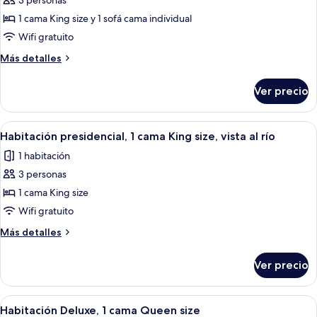
3 personas
fotos
de
1 cama King size y 1 sofá cama individual
Suite,
Wifi gratuito
1
Más
Más detalles
habitación
detalles
sobre
Ver precio
Suite,
1
habitación
Abrir
Habitación de hotel moderna con una c
14
Habitación presidencial, 1 cama King size, vista al río
todas
1 habitación
las
3 personas
fotos
de
1 cama King size
Habitación
Wifi gratuito
presidencial,
Más
Más detalles
1
detalles
cama
sobre
Ver precio
Habitación
King
presidencial,
size,
1
Abrir
Una habitación de hotel moderna con u
vista
8
cama
Habitación Deluxe, 1 cama Queen size