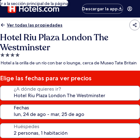
Ir a la sección principal de la página
Descargar la app
Ver todas las propiedades
Hotel Riu Plaza London The
Westminster
Propiedad
de
Hotel a la orilla de un río con bar o lounge, cerca de Museo Tate Britain
4.0
estrellas
Elige las fechas para ver precios
¿A dónde quieres ir?
Fechas
Huéspedes