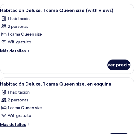
size
1
Abrir
Una habitación de hotel moderna con u
(Superior)
5
cama
Habitación Deluxe, 1 cama Queen size (with views)
todas
Queen
1 habitación
size
las
(Superior)
2 personas
fotos
de
1 cama Queen size
Habitación
Wifi gratuito
Deluxe,
Más
Más detalles
1
detalles
cama
sobre
Ver precio
Habitación
Queen
Deluxe,
size
1
Abrir
Una habitación de hotel moderna con u
(with
5
cama
Habitación Deluxe, 1 cama Queen size, en esquina
todas
Queen
views)
1 habitación
size
las
(with
2 personas
fotos
views)
de
1 cama Queen size
Habitación
Wifi gratuito
Deluxe,
Más
Más detalles
1
detalles