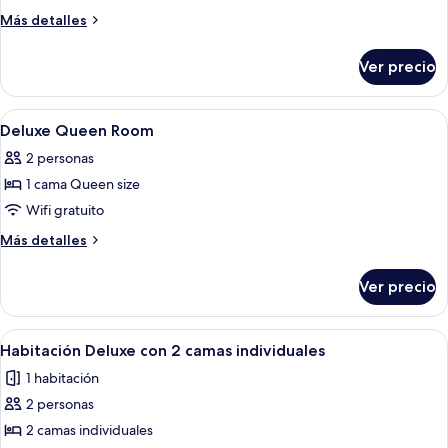
DQR
Más
Más detalles
-
detalles
sobre
Deluxe
Ver precio
DQR
Queen
-
Corner
Deluxe
Abrir
Habitación de hotel moderna con cama,
8
Queen
Deluxe Queen Room
todas
Corner
2 personas
las
1 cama Queen size
fotos
de
Wifi gratuito
Deluxe
Más
Más detalles
Queen
detalles
sobre
Room
Ver precio
Deluxe
Queen
Room
Abrir
Una habitación de hotel con una cama g
8
Habitación Deluxe con 2 camas individuales
todas
1 habitación
las
2 personas
fotos
de
2 camas individuales