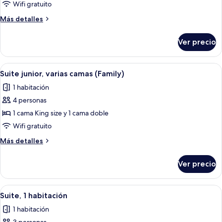
Habitación
Wifi gratuito
Deluxe
Más
Más detalles
con
detalles
2
sobre
Ver precio
Habitación
camas
Deluxe
individuales
con
Abrir
Habitación de hotel con una cama grand
7
2
Suite junior, varias camas (Family)
todas
camas
1 habitación
individuales
las
4 personas
fotos
de
1 cama King size y 1 cama doble
Suite
Wifi gratuito
junior,
Más
Más detalles
varias
detalles
camas
sobre
Ver precio
Suite
(Family)
junior,
varias
Abrir
Habitación de hotel moderna con una c
8
camas
Suite, 1 habitación
todas
(Family)
1 habitación
las