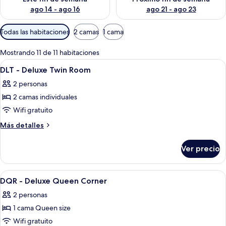
ago 14 - ago 16
ago 21 - ago 23
Filtros
Todas las habitaciones
2 camas
1 cama
disponibles
para
Mostrando 11 de 11 habitaciones
las
Abrir
Caja de seguridad en la habitación y es
11
DLT - Deluxe Twin Room
habitaciones
todas
2 personas
las
2 camas individuales
fotos
de
Wifi gratuito
DLT
Más
Más detalles
-
detalles
sobre
Deluxe
Ver precio
DLT
Twin
-
Room
Deluxe
Abrir
Caja de seguridad en la habitación y es
11
Twin
DQR - Deluxe Queen Corner
todas
Room
2 personas
las
1 cama Queen size
fotos
de
Wifi gratuito