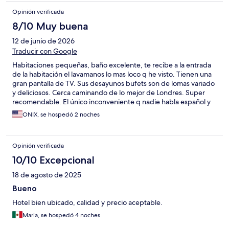
Opinión verificada
8/10 Muy buena
12 de junio de 2026
Traducir con Google
Habitaciones pequeñas, baño excelente, te recibe a la entrada
de la habitación el lavamanos lo mas loco q he visto. Tienen una
gran pantalla de TV. Sus desayunos bufets son de lomas variado
y deliciosos. Cerca caminando de lo mejor de Londres. Super
recomendable. El único inconveniente q nadie habla español y
su página dice q hablan español.
ONIX, se hospedó 2 noches
Opinión verificada
10/10 Excepcional
18 de agosto de 2025
Bueno
Hotel bien ubicado, calidad y precio aceptable.
Maria, se hospedó 4 noches