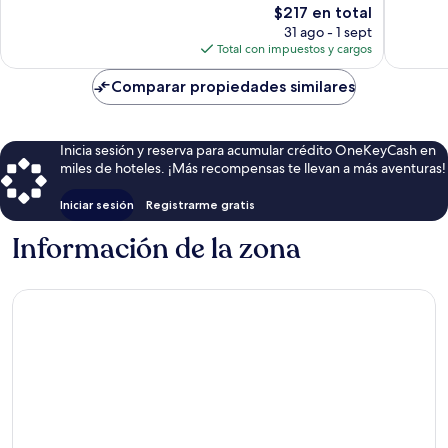
El
$217 en total
6,190
Londres
Londres
opiniones
precio
opinion
31 ago - 1 sept
actual
Total con impuestos y cargos
es
de
Comparar propiedades similares
$217
Inicia sesión y reserva para acumular crédito OneKeyCash en
miles de hoteles. ¡Más recompensas te llevan a más aventuras!
Iniciar sesión
Registrarme gratis
Información de la zona