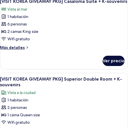
14
[VISIT KOREA GIVEAWAY PKG] Casaloma Suite + K-souvenirs
todas
Vista al mar
las
1 habitación
fotos
de
6 personas
[VISIT
2 camas King size
KOREA
Wifi gratuito
GIVEAWAY
Más
Más detalles
PKG]
detalles
Casaloma
sobre
Ver precio
[VISIT
Suite
KOREA
+
GIVEAWAY
Abrir
Una habitación de hotel moderna con
K-
14
PKG]
[VISIT KOREA GIVEAWAY PKG] Superior Double Room + K-
todas
souvenirs
Casaloma
souvenirs
Suite
las
Vista a la ciudad
+
fotos
K-
1 habitación
de
souvenirs
2 personas
[VISIT
KOREA
1 cama Queen size
GIVEAWAY
Wifi gratuito