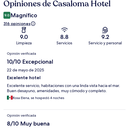
Opiniones de Casaloma Hotel
Opiniones
Magnífico
9.0
316 opiniones
9.0
8.8
9.2
Limpieza
Servicios
Servicio y personal
Opiniones
Opinión verificada
10/10 Excepcional
22 de mayo de 2025
Excelente hotel
Excelente servicio, habitaciones con una linda vista hacia el mar.
Buen desayuno, amenidades, muy cómodo y completo.
Rosa Elena, se hospedó 4 noches
Opinión verificada
8/10 Muy buena