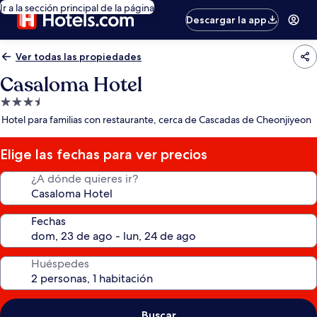
Ir a la sección principal de la página
Descargar la app
Ver todas las propiedades
Casaloma Hotel
Propiedad
de
Hotel para familias con restaurante, cerca de Cascadas de Cheonjiyeon
3.5
estrellas
Elige las fechas para ver precios
¿A dónde quieres ir?
Fechas
Huéspedes
Buscar