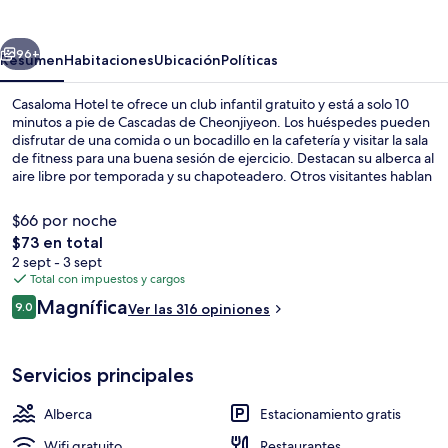
erior
Siguiente
96+
Resumen
Habitaciones
Ubicación
Políticas
Casaloma Hotel te ofrece un club infantil gratuito y está a solo 10
minutos a pie de Cascadas de Cheonjiyeon. Los huéspedes pueden
disfrutar de una comida o un bocadillo en la cafetería y visitar la sala
de fitness para una buena sesión de ejercicio. Destacan su alberca al
aire libre por temporada y su chapoteadero. Otros visitantes hablan
maravillas de las amenidades y características como el personal
amable.
$66 por noche
El
$73 en total
precio
2 sept - 3 sept
Restaurante
total
Total con impuestos y cargos
es
Opiniones
Magnífica
9.0
Ver las 316 opiniones
de
9.0 de 10,
$73
Servicios principales
Alberca
Estacionamiento gratis
Wifi gratuito
Restaurantes