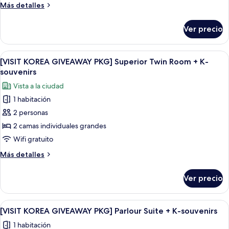
PKG]
Más
Más detalles
Superior
detalles
Double
sobre
Ver precio
[VISIT
Room
KOREA
+
GIVEAWAY
Abrir
Habitación de hotel con dos camas, un 
K-
10
PKG]
[VISIT KOREA GIVEAWAY PKG] Superior Twin Room + K-
todas
Superior
souvenirs
souvenirs
Double
las
Vista a la ciudad
Room
fotos
+
1 habitación
de
K-
2 personas
[VISIT
souvenirs
KOREA
2 camas individuales grandes
GIVEAWAY
Wifi gratuito
PKG]
Más
Más detalles
Superior
detalles
Twin
sobre
Ver precio
[VISIT
Room
KOREA
+
GIVEAWAY
Abrir
Habitación de hotel con dos camas, un 
K-
15
PKG]
[VISIT KOREA GIVEAWAY PKG] Parlour Suite + K-souvenirs
todas
Superior
souvenirs
1 habitación
Twin
las