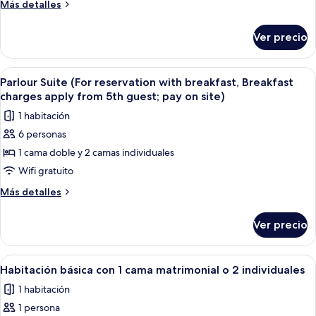
Más
Más detalles
with
detalles
breakfast,
sobre
Ver precio
Casaloma
Breakfast
Suite
charges
(For
Abrir
Habitación de hotel con dos camas, un 
apply
12
reservation
Parlour Suite (For reservation with breakfast, Breakfast
todas
with
from
charges apply from 5th guest; pay on site)
breakfast,
las
5th
1 habitación
Breakfast
fotos
guest;
charges
6 personas
de
pay
apply
1 cama doble y 2 camas individuales
Parlour
from
on
5th
Suite
Wifi gratuito
site)
guest;
(For
Más
Más detalles
pay
reservation
detalles
on
sobre
with
site)
Ver precio
Parlour
breakfast,
Suite
Breakfast
(For
Abrir
Habitación de hotel con dos camas, c
4
charges
reservation
Habitación básica con 1 cama matrimonial o 2 individuales
todas
with
apply
1 habitación
breakfast,
las
from
Breakfast
1 persona
fotos