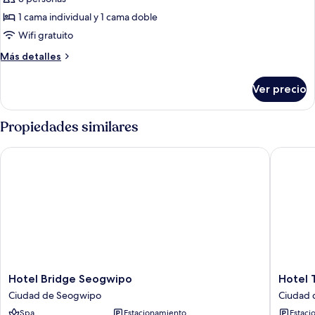
[VISIT
souvenirs
KOREA
1 cama individual y 1 cama doble
GIVEAWAY
Wifi gratuito
PKG]
Más
Más detalles
Family
detalles
Twin
sobre
Ver precio
[VISIT
Room
KOREA
+
GIVEAWAY
Propiedades similares
K-
PKG]
Family
souvenirs
Hotel Bridge Seogwipo
Hotel T
Twin
Room
+
K-
souvenirs
Hotel
Hotel
Hotel Bridge Seogwipo
Hotel 
Bridge
The
Ciudad de Seogwipo
Ciudad 
Seogwipo
Grang
Spa
Estacionamiento
Estaci
Ciudad
Seogwi