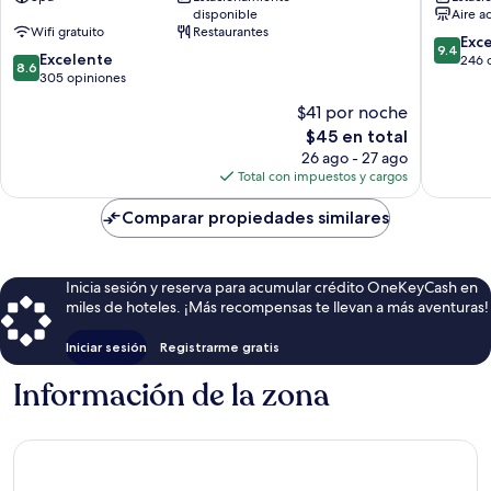
disponible
Aire a
de
Ciudad
Wifi gratuito
Restaurantes
Seogwipo
de
9.4
Exc
9.4
8.6
Excelente
Seogwi
de
246 
8.6
de
305 opiniones
10,
10,
Excepcio
$41 por noche
Excelente,
246
El
$45 en total
305
opinion
precio
opiniones
26 ago - 27 ago
actual
Total con impuestos y cargos
es
de
Comparar propiedades similares
$45
Inicia sesión y reserva para acumular crédito OneKeyCash en
miles de hoteles. ¡Más recompensas te llevan a más aventuras!
Iniciar sesión
Registrarme gratis
Información de la zona