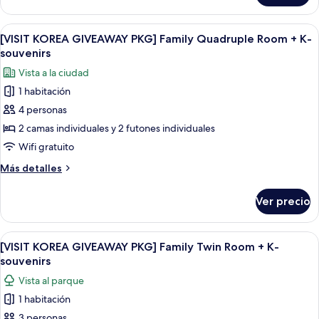
(Traditional)
KOREA
+
GIVEAWAY
Abrir
Habitación de hotel con dos camas, u
K-
12
PKG]
[VISIT KOREA GIVEAWAY PKG] Family Quadruple Room + K-
todas
Family
souvenirs
souvenirs
Ondol
las
Vista a la ciudad
(Traditional)
fotos
+
1 habitación
de
K-
4 personas
[VISIT
souvenirs
KOREA
2 camas individuales y 2 futones individuales
GIVEAWAY
Wifi gratuito
PKG]
Más
Más detalles
Family
detalles
Quadruple
sobre
Ver precio
[VISIT
Room
KOREA
+
GIVEAWAY
Abrir
Habitación de hotel con dos camas, c
K-
8
PKG]
[VISIT KOREA GIVEAWAY PKG] Family Twin Room + K-
todas
Family
souvenirs
souvenirs
Quadruple
las
Vista al parque
Room
fotos
+
1 habitación
de
K-
3 personas