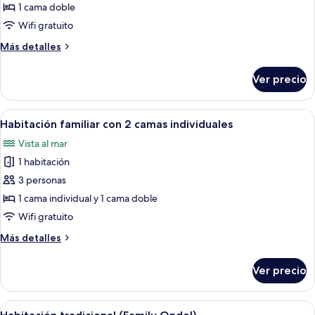
de
1 cama doble
Habitación
Wifi gratuito
doble
Más
Más detalles
superior
detalles
sobre
Ver precio
Habitación
doble
superior
Abrir
Habitación de hotel con dos camas, c
5
Habitación familiar con 2 camas individuales
todas
Vista al mar
las
1 habitación
fotos
de
3 personas
Habitación
1 cama individual y 1 cama doble
familiar
Wifi gratuito
con
Más
Más detalles
2
detalles
camas
sobre
Ver precio
Habitación
individuales
familiar
con
Abrir
Habitación de hotel con dos camas, ca
9
2