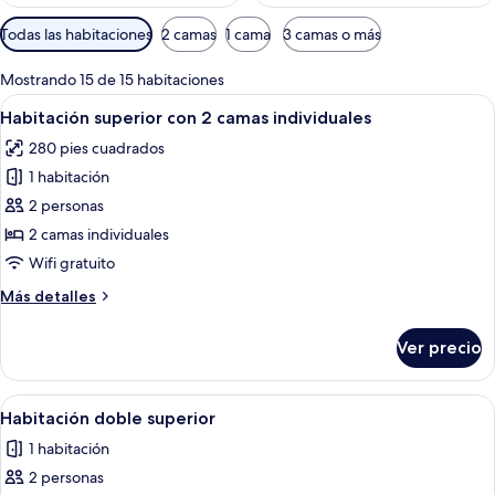
Filtros
Todas las habitaciones
2 camas
1 cama
3 camas o más
disponibles
para
Mostrando 15 de 15 habitaciones
las
Abrir
Habitación de hotel con dos camas, un e
7
Habitación superior con 2 camas individuales
habitaciones
todas
280 pies cuadrados
las
1 habitación
fotos
de
2 personas
Habitación
2 camas individuales
superior
Wifi gratuito
con
Más
Más detalles
2
detalles
camas
sobre
Ver precio
Habitación
individuales
superior
con
Abrir
Una habitación de hotel moderna con u
11
2
Habitación doble superior
todas
camas
1 habitación
individuales
las
2 personas
fotos