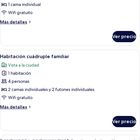
5th
charges
de
1 cama individual
apply
guest;
Habitación
from
Wifi gratuito
pay
5th
básica
on
Más
Más detalles
guest;
con
detalles
site)
pay
1
sobre
on
Ver precio
Habitación
cama
site)
básica
matrimonial
con
Abrir
Habitación de hotel con dos camas, un
o
9
1
Habitación cuádruple familiar
todas
cama
2
Vista a la ciudad
matrimonial
las
individuales
o
1 habitación
fotos
2
de
4 personas
individuales
Habitación
2 camas individuales y 2 futones individuales
cuádruple
Wifi gratuito
familiar
Más
Más detalles
detalles
sobre
Ver precio
Habitación
cuádruple
familiar
Abrir
Habitación de hotel con dos camas, ven