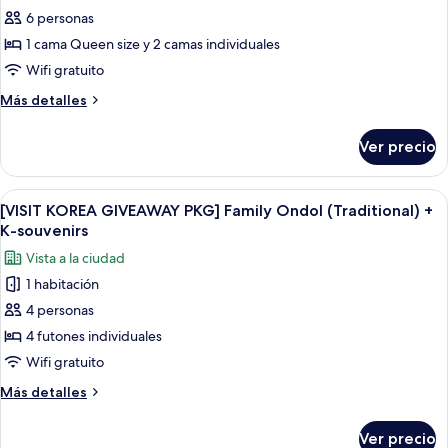
Room
6 personas
fotos
+
de
1 cama Queen size y 2 camas individuales
K-
[VISIT
souvenirs
Wifi gratuito
KOREA
Más
Más detalles
GIVEAWAY
detalles
PKG]
sobre
Ver precio
[VISIT
Parlour
KOREA
Suite
GIVEAWAY
Abrir
Una habitación de hotel moderna con ve
+
12
PKG]
[VISIT KOREA GIVEAWAY PKG] Family Ondol (Traditional) +
todas
Parlour
K-
K-souvenirs
Suite
las
souvenirs
Vista a la ciudad
+
fotos
K-
1 habitación
de
souvenirs
4 personas
[VISIT
KOREA
4 futones individuales
GIVEAWAY
Wifi gratuito
PKG]
Más
Más detalles
Family
detalles
Ondol
sobre
Ver precio
[VISIT