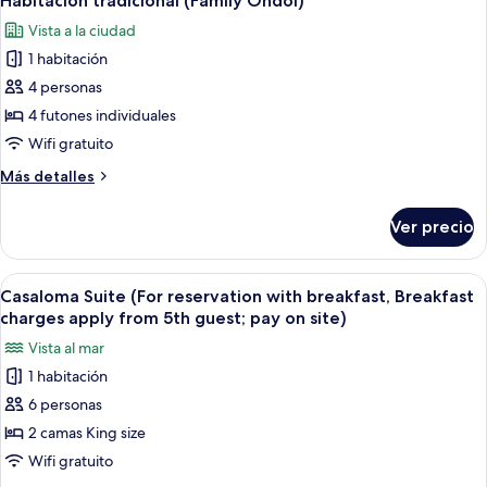
Habitación tradicional (Family Ondol)
todas
camas
Vista a la ciudad
individuales
las
1 habitación
fotos
de
4 personas
Habitación
4 futones individuales
tradicional
Wifi gratuito
(Family
Más
Más detalles
Ondol)
detalles
sobre
Ver precio
Habitación
tradicional
(Family
Abrir
Una sala de estar moderna con un sofá
11
Ondol)
Casaloma Suite (For reservation with breakfast, Breakfast
todas
charges apply from 5th guest; pay on site)
las
Vista al mar
fotos
1 habitación
de
6 personas
Casaloma
Suite
2 camas King size
(For
Wifi gratuito
reservation