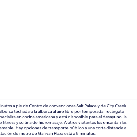
Video realiz
inutos a pie de Centro de convenciones Salt Palace y de City Creek
lberca techada o la alberca al aire libre por temporada, recárgate
specializa en cocina americana y está disponible para el desayuno, la
Tina de hidr
 fitness y su tina de hidromasaje. A otros visitantes les encantan las
 amable. Hay opciones de transporte público a una corta distancia a
tación de metro de Gallivan Plaza está a 8 minutos.