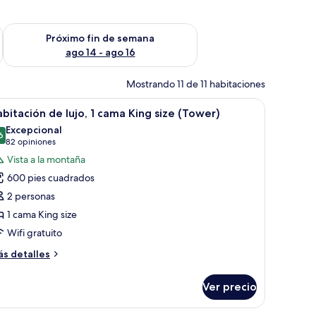
fin de semana ago 7 - ago 9
Consulta la disponibilidad para el próximo fin de semana ago 
Próximo fin de semana
ago 14 - ago 16
Mostrando 11 de 11 habitaciones
scritorio, una silla, un televisor y un ventanal con vistas.
brir
Habitación de hotel con una cama grande, un so
7
bitación de lujo, 1 cama King size (Tower)
odas
Excepcional
s
6
9.6 de 10
(82
82 opiniones
otos
opiniones)
Vista a la montaña
e
600 pies cuadrados
abitación
2 personas
e
1 cama King size
jo,
Wifi gratuito
ama
ás
s detalles
ing
talles
bre
ize
Ver precio
bitación
Tower)
e