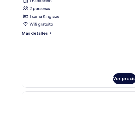
1 habitación
Habitación
2 personas
Premium
1 cama King size
Wifi gratuito
Más
Más detalles
detalles
sobre
Habitación
Premium
Ver preci