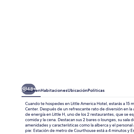
Hotel
48+
Resumen
Habitaciones
Ubicación
Políticas
Cuando te hospedes en Little America Hotel, estarás a 15 m
Center. Después de un refrescante rato de diversión en la a
de energía en Little H, uno de los 2 restaurantes, que se e
comida y la cena. Destacan sus 2 bares o lounges, su sala de
amenidades y características como la alberca y el personal
pie: Estación de metro de Courthouse está a 4 minutos y Es