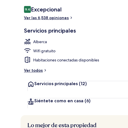
Opiniones
Excepcional
9.4
9.4 de 10,
Ver las 6,538 opiniones
Terraza o pat
Servicios principales
Alberca
Wifi gratuito
Habitaciones conectadas disponibles
Ver todos
Servicios principales
(12)
Siéntete como en casa
(6)
Lo mejor de esta propiedad