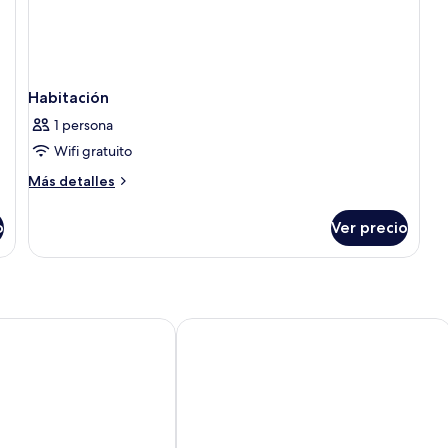
Habitación
1 persona
Wifi gratuito
Más
Más detalles
detalles
sobre
o
Ver precio
Habitación
 Salt Lake City
Crystal Inn Hotel & Suites Salt Lake Ci