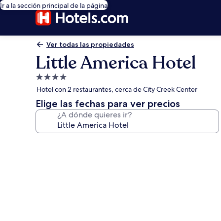
Ir a la sección principal de la página
Ver todas las propiedades
Little America Hotel
Propiedad
de
Hotel con 2 restaurantes, cerca de City Creek Center
4.0
Elige las fechas para ver precios
estrellas
¿A dónde quieres ir?
Galería
de
fotos
de
Little
America