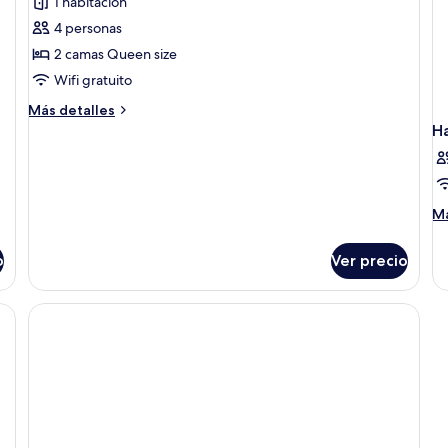
1 habitación
del
Habitación
jardín
4 personas
Premier
2 camas Queen size
Wifi gratuito
Más
Más detalles
detalles
H
sobre
Habitación
Premier
M
Má
de
so
o
Ver precio
Ha