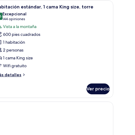
jo,
llón, mesa de centro de vidrio y un cuadro en la pared.
brir
Habitación de hotel con una cama grande, un so
6
bitación estándar, 1 cama King size, torre
odas
ama
Excepcional
ng
s
6
9.6 de 10
(144
144 opiniones
ze
otos
opiniones)
Vista a la montaña
ower)
e
600 pies cuadrados
abitación
1 habitación
stándar,
2 personas
1 cama King size
ama
ing
Wifi gratuito
ze,
ás
s detalles
orre
talles
bre
Ver precio
bitación
tándar,
na manta decorativa.
alcón y vistas, un escritorio y una silla.
ama
ng
ze,
rre