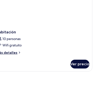
abitación
10 personas
Wifi gratuito
ás
s detalles
talles
bre
Ver precio
bitación