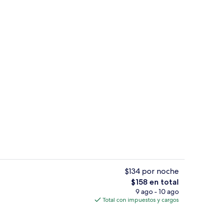
Buffet
ado por la propiedad
$134 por noche
El
$158 en total
precio
9 ago - 10 ago
omasaje interior
Lobby
total
Total con impuestos y cargos
es
de