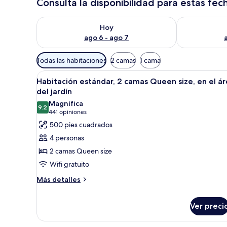
Consulta la disponibilidad para estas fec
Consulta la disponibilidad para hoy ago 6 - ago 7
Consulta la d
Hoy
ago 6 - ago 7
Filtros
Todas las habitaciones
2 camas
1 cama
disponibles
Abrir
Habitación de hotel con dos cama
para
5
Habitación estándar, 2 camas Queen size, en el á
todas
las
del jardín
las
habitaciones
Magnífica
9.2
fotos
9.2 de 10
(441
441 opiniones
de
opiniones)
500 pies cuadrados
Habitación
4 personas
estándar,
2 camas Queen size
2
Wifi gratuito
camas
Más
Queen
Más detalles
detalles
size,
sobre
en
Ver preci
Habitación
el
estándar,
2