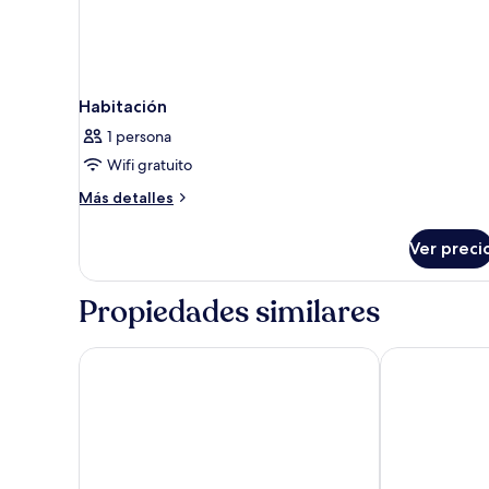
Habitación
1 persona
Wifi gratuito
Más
Más detalles
detalles
sobre
Ver preci
Habitación
Propiedades similares
The Grand America Hotel
Hyatt Regency