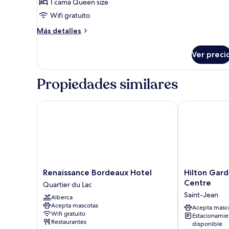
1 cama Queen size
Chambre
d'Angle
Wifi gratuito
Moxy,
Más
Más detalles
1
detalles
sobre
grand
Ver preci
Chambre
lit
d'Angle
,
Moxy,
Propiedades similares
non-
1
grand
fumeur,
lit
Renaissance Bordeaux Hotel
Hilton Garde
vue
,
Port
non-
fumeur,
vue
Port
Renaissance
Hilton
Renaissance Bordeaux Hotel
Hilton Gard
Bordeaux
Garden
Centre
Quartier du Lac
Hotel
Inn
Saint-Jean
Alberca
Quartier
Bordeaux
Acepta mascotas
du
Centre
Acepta masc
Wifi gratuito
Estacionamie
Lac
Saint-
Restaurantes
disponible
Jean