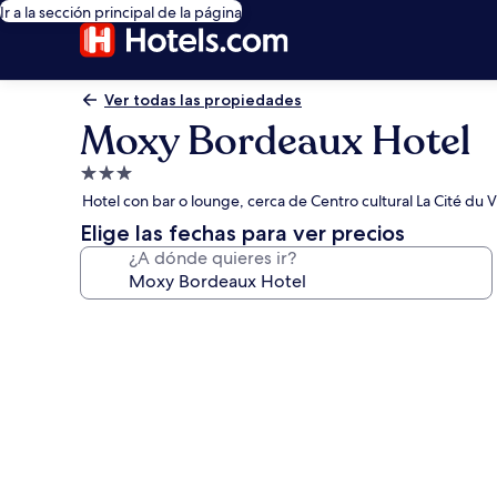
Ir a la sección principal de la página
Ver todas las propiedades
Moxy Bordeaux Hotel
Propiedad
de
Hotel con bar o lounge, cerca de Centro cultural La Cité du V
3.0
Elige las fechas para ver precios
estrellas
¿A dónde quieres ir?
Galería
de
fotos
de
Moxy
Bordeaux