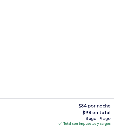
Bar (en la propiedad)
$84 por noche
El
$98 en total
precio
8 ago - 9 ago
spacio para trabajar con laptop y cortinas blackout
Servicio de la propiedad
total
Total con impuestos y cargos
es
de