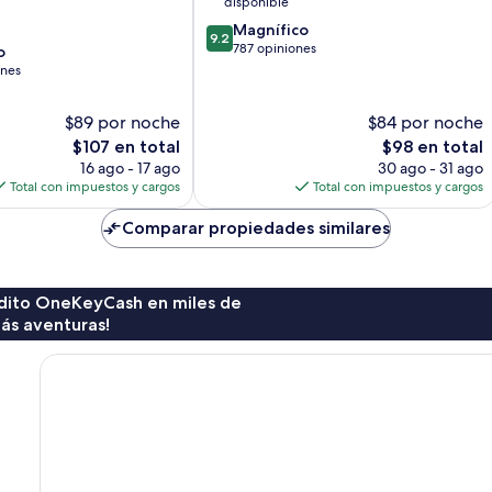
disponible
9.2
Magnífico
9.2
de
787 opiniones
o
10,
ones
Magnífico,
787
$89 por noche
$84 por noche
opiniones
El
El
$107 en total
$98 en total
precio
precio
16 ago - 17 ago
30 ago - 31 ago
actual
actual
Total con impuestos y cargos
Total con impuestos y cargos
es
es
de
de
Comparar propiedades similares
$107
$98
rédito OneKeyCash en miles de
ás aventuras!