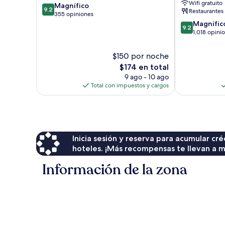
Wifi gratuito
9.2
Magnífico
9.2
Restaurantes
de
355 opiniones
10,
9.2
Magnífic
9.2
Magnífico,
de
1,018 opini
355
10,
opiniones
Magnífico,
$150 por noche
1,018
El
$174 en total
opiniones
precio
9 ago - 10 ago
actual
Total con impuestos y cargos
es
de
$174
Inicia sesión y reserva para acumular c
hoteles. ¡Más recompensas te llevan a m
Información de la zona