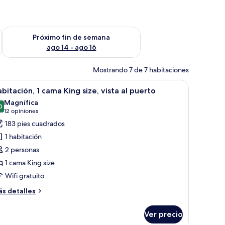
fin de semana ago 7 - ago 9
Consulta la disponibilidad para el próximo fin de semana ago 
Próximo fin de semana
ago 14 - ago 16
Mostrando 7 de 7 habitaciones
plios ventanales.
una cama grande, un televisor montado en la pared, una ventana con cortin
brir
Habitación de hotel con una cama grande, un t
7
bitación, 1 cama King size, vista al puerto
odas
Magnífica
s
0
9.0 de 10
(12
12 opiniones
otos
opiniones)
183 pies cuadrados
e
1 habitación
abitación,
2 personas
1 cama King size
ama
Wifi gratuito
ing
ze,
ás
s detalles
sta
talles
bre
Ver precio
bitación,
uerto