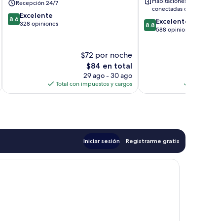
Habitaciones
Recepción 24/7
du
conectadas disponibles
8.6
Lac
Excelente
8.6
8.8
Excelente
de
328 opiniones
8.8
de
588 opiniones
10,
10,
Excelente,
Excelente,
328
$72 por noche
$
588
opiniones
El
opiniones
$84 en total
precio
29 ago - 30 ago
actual
Total con impuestos y cargos
Total con 
es
de
$84
Iniciar sesión
Registrarme gratis