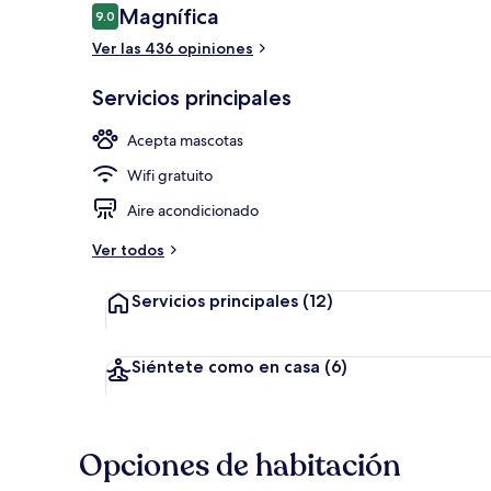
Opiniones
Magnífica
9.0
9.0 de 10,
Ver las 436 opiniones
Escritorio, e
Servicios principales
Acepta mascotas
Wifi gratuito
Aire acondicionado
Ver todos
Servicios principales
(12)
Siéntete como en casa
(6)
Opciones de habitación