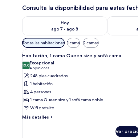
Consulta la disponibilidad para estas fec
Consulta la disponibilidad para hoy ago 7 - ago 8
Consulta la d
Hoy
ago 7 - ago 8
Filtros
Todas las habitaciones
1 cama
2 camas
disponibles
Abrir
Habitación de hotel moderna con
para
9
Habitación, 1 cama Queen size y sofá cama
todas
las
Excepcional
las
10.0
habitaciones
10.0 de 10
(4
4 opiniones
fotos
opiniones)
248 pies cuadrados
de
1 habitación
Habitación,
4 personas
1
1 cama Queen size y 1 sofá cama doble
cama
Wifi gratuito
Queen
size
Más
Más detalles
y
detalles
sobre
sofá
Ver preci
Habitación,
cama