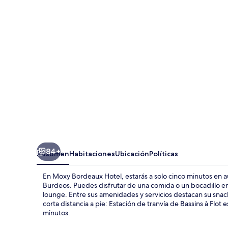
Hotel
84+
Resumen
Habitaciones
Ubicación
Políticas
En Moxy Bordeaux Hotel, estarás a solo cinco minutos en a
Burdeos. Puedes disfrutar de una comida o un bocadillo en la
lounge. Entre sus amenidades y servicios destacan su snack
corta distancia a pie: Estación de tranvía de Bassins à Flot 
minutos.