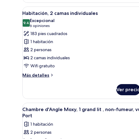
1
cama
Abrir
Habitación de hotel con dos ca
8
Queen
Habitación, 2 camas individuales
todas
size
Excepcional
y
las
9.4
9.4 de 10
(6
6 opiniones
sofá
fotos
opiniones)
183 pies cuadrados
cama
de
1 habitación
Habitación,
2 personas
2
2 camas individuales
camas
Wifi gratuito
individuales
Más
Más detalles
detalles
sobre
Ver preci
Habitación,
2
camas
Abrir
Habitación de hotel con dos ca
5
individuales
Chambre d'Angle Moxy, 1 grand lit , non-fumeur, 
todas
Port
las
1 habitación
fotos
2 personas
de