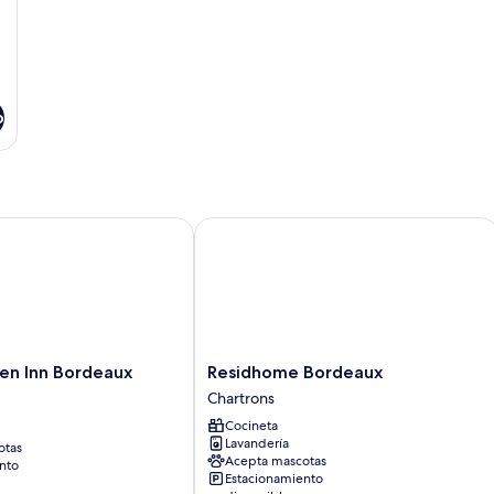
o
n Inn Bordeaux Centre
Residhome Bordeaux
Residhome
en Inn Bordeaux
Residhome Bordeaux
Bordeaux
Chartrons
Chartrons
Cocineta
Lavandería
otas
Acepta mascotas
nto
Estacionamiento