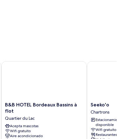
B&B HOTEL Bordeaux Bassins à flot
Seeko'o
B&B
Seeko'o
B&B HOTEL Bordeaux Bassins à
Seeko'o
HOTEL
Chartrons
flot
Chartrons
Bordeaux
Quartier du Lac
Estacionamiento
Bassins
disponible
à
Acepta mascotas
Wifi gratuito
Wifi gratuito
flot
Restaurantes
Aire acondicionado
Quartier