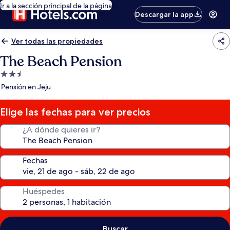
Ir a la sección principal de la página
Descargar la app
Ver todas las propiedades
The Beach Pension
Propiedad
de
Pensión en Jeju
2.5
estrellas
Elige las fechas para ver precios
¿A dónde quieres ir?
Fechas
Huéspedes
Buscar