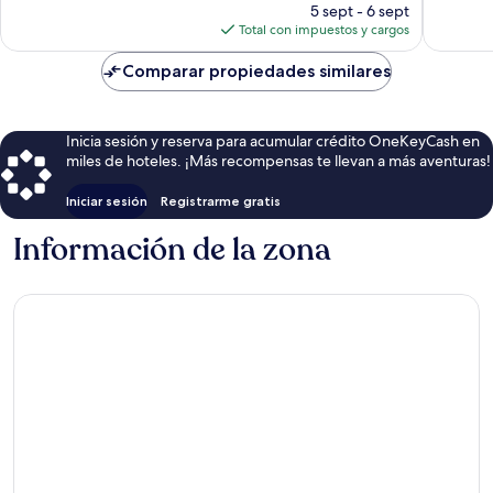
precio
opiniones
206
5 sept - 6 sept
actual
opinion
Total con impuestos y cargos
es
de
Comparar propiedades similares
$35
Inicia sesión y reserva para acumular crédito OneKeyCash en
miles de hoteles. ¡Más recompensas te llevan a más aventuras!
Iniciar sesión
Registrarme gratis
Información de la zona