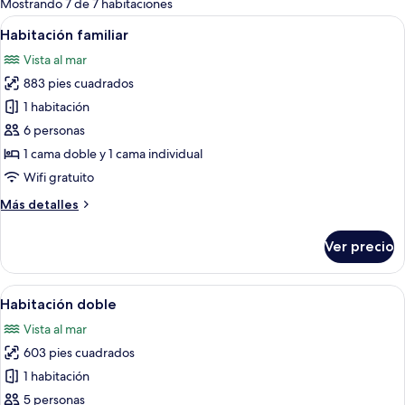
Mostrando 7 de 7 habitaciones
las
Abrir
Habitación de hotel con dos camas, un 
6
Habitación familiar
habitaciones
todas
Vista al mar
las
883 pies cuadrados
fotos
de
1 habitación
Habitación
6 personas
familiar
1 cama doble y 1 cama individual
Wifi gratuito
Más
Más detalles
detalles
sobre
Ver precio
Habitación
familiar
Abrir
Habitación de hotel con cama, escritori
6
Habitación doble
todas
Vista al mar
las
603 pies cuadrados
fotos
de
1 habitación
Habitación
5 personas