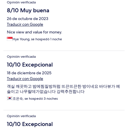
Opinión verificada
8/10 Muy buena
26 de octubre de 2023
Traducir con Google
Nice view and value for money.
Hye Young, se hospedó 1 noche
Opinión verificada
10/10 Excepcional
18 de diciembre de 2025
Traducir con Google
객실 깨끗하고 밤에찜질방처럼 뜨끈뜨끈한 방이네요 바다뷰가 예
술이고 나무랄데가없습니다 강력추천합니다
조은숙, se hospedó 3 noches
Opinión verificada
10/10 Excepcional