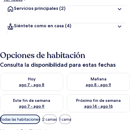
Servicios principales
(2)
Siéntete como en casa
(4)
Opciones de habitación
Consulta la disponibilidad para estas fechas
Consulta la disponibilidad para hoy ago 7 - ago 8
Consulta la disponibilidad pa
Hoy
Mañana
ago 7 - ago 8
ago 8 - ago 9
Consulta la disponibilidad para este fin de semana ago 7 - ag
Consulta la disponibilidad par
Este fin de semana
Próximo fin de semana
ago 7 - ago 9
ago 14 - ago 16
Filtros
Todas las habitaciones
2 camas
1 cama
disponibles
para