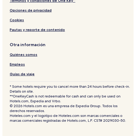
Términos y condiciones de One Key™
Opciones de privacidad
Cookies
Pautas y reporte de contenido
Otra información
Quiénes somos
Empleos
Guías de viaje
* Some hotels require you to cancel more than 24 hours before check-in.
Details on site.
**OneKeyCash is not redeemable for cash and can only be used on
Hotels.com, Expedia and Vrbo.
© 2026 Hotels.com es una empresa de Expedia Group. Todos los
derechos reservados.
Hoteles.com y el logotipo de Hoteles.com son marcas comerciales o
marcas comerciales registradas de Hotels.com, L.P. CST# 2029030-50.