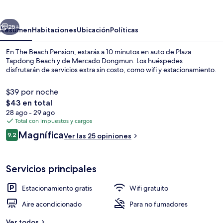
Pension
erior
Siguiente
25+
Resumen
Habitaciones
Ubicación
Políticas
En The Beach Pension, estarás a 10 minutos en auto de Plaza
Tapdong Beach y de Mercado Dongmun. Los huéspedes
disfrutarán de servicios extra sin costo, como wifi y estacionamiento.
$39 por noche
El
$43 en total
precio
28 ago - 29 ago
total
Total con impuestos y cargos
es
Opiniones
Magnífica
Vista frontal de la propiedad
9.2
Ver las 25 opiniones
de
9.2 de 10,
$43
Servicios principales
Estacionamiento gratis
Wifi gratuito
Aire acondicionado
Para no fumadores
Ver todos