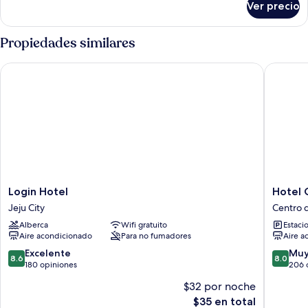
Double
Ver precio
Sea
Room
View
Double
Propiedades similares
Room
Login Hotel
Hotel G
Login
Hotel
Login Hotel
Hotel 
Hotel
G
Jeju City
Centro d
Jeju
Centro
Alberca
Wifi gratuito
Estaci
City
de
Aire acondicionado
Para no fumadores
Aire a
la
ciudad
8.6
8.0
Excelente
Muy
8.6
8.0
de
de
de
180 opiniones
206 
Jeju
10,
10,
$32 por noche
Excelente,
Muy
El
$35 en total
180
bueno,