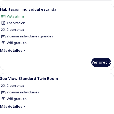
2
Abrir
Habitación de hotel con dos camas, un e
7
camas
Habitación individual estándar
todas
individuales
Vista al mar
las
1 habitación
fotos
de
2 personas
Habitación
2 camas individuales grandes
individual
Wifi gratuito
estándar
Más
Más detalles
detalles
sobre
Ver precio
Habitación
individual
estándar
Abrir
Wifi gratis
6
Sea View Standard Twin Room
todas
2 personas
las
2 camas individuales
fotos
de
Wifi gratuito
Sea
Más
Más detalles
View
detalles