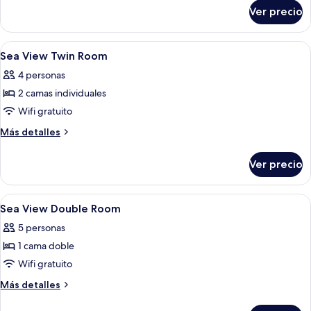
sobre
Standard
Ver precio
Sea
Twin
View
Room
Standard
Abrir
Wifi gratis
6
Twin
Sea View Twin Room
todas
Room
4 personas
las
2 camas individuales
fotos
de
Wifi gratuito
Sea
Más
Más detalles
View
detalles
sobre
Twin
Ver precio
Sea
Room
View
Twin
Abrir
Wifi gratis
8
Room
Sea View Double Room
todas
5 personas
las
1 cama doble
fotos
de
Wifi gratuito
Sea
Más
Más detalles
View
detalles
sobre