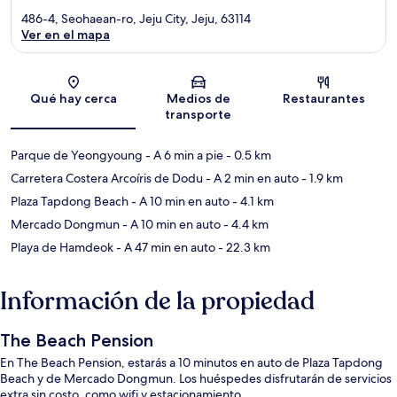
486-4, Seohaean-ro, Jeju City, Jeju, 63114
Ver en el mapa
Sección del mapa
Qué hay cerca
Medios de
Restaurantes
transporte
Parque de Yeongyoung
- A 6 min a pie
- 0.5 km
Carretera Costera Arcoíris de Dodu
- A 2 min en auto
- 1.9 km
Plaza Tapdong Beach
- A 10 min en auto
- 4.1 km
Mercado Dongmun
- A 10 min en auto
- 4.4 km
Playa de Hamdeok
- A 47 min en auto
- 22.3 km
Información de la propiedad
The Beach Pension
En The Beach Pension, estarás a 10 minutos en auto de Plaza Tapdong
Beach y de Mercado Dongmun. Los huéspedes disfrutarán de servicios
extra sin costo, como wifi y estacionamiento.