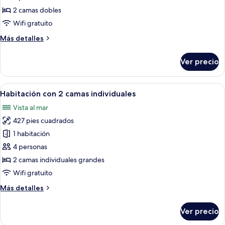
doble
2 camas dobles
Wifi gratuito
Más
Más detalles
detalles
sobre
Ver precio
Habitación
doble
Abrir
Habitación de hotel con dos camas, un e
5
Habitación con 2 camas individuales
todas
Vista al mar
las
427 pies cuadrados
fotos
de
1 habitación
Habitación
4 personas
con
2 camas individuales grandes
2
Wifi gratuito
camas
Más
Más detalles
individuales
detalles
sobre
Ver precio
Habitación
con