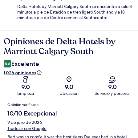
Delta Hotels by Marriott Calgary South se encuentra a solo 8
minutos a pie de Estación de tren ligero Southland y a 18
minutos a pie de Centro comercial Southcentre.
Opiniones de Delta Hotels by
Opiniones
Marriott Calgary South
Excelente
8.6
1,026 opiniones
9.0
9.0
9.0
Limpieza
Ubicación
Servicio y personal
Opiniones
Opinión verificada
10/10 Excepcional
9 de julio de 2026
Traducir con Google
Bed was so comfy, it was the best sleep I’ve ever had in a hotel.