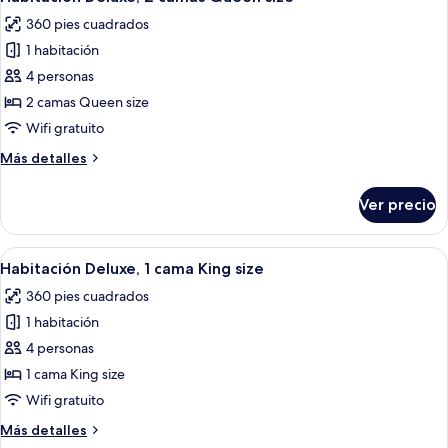
todas
King
360 pies cuadrados
size
las
1 habitación
fotos
de
4 personas
Habitación
2 camas Queen size
Deluxe,
Wifi gratuito
2
Más
Más detalles
camas
detalles
Queen
sobre
Ver precio
Habitación
size
Deluxe,
2
Abrir
Una habitación de hotel con una cama gr
10
camas
Habitación Deluxe, 1 cama King size
todas
Queen
360 pies cuadrados
size
las
1 habitación
fotos
de
4 personas
Habitación
1 cama King size
Deluxe,
Wifi gratuito
1
Más
Más detalles
cama
detalles