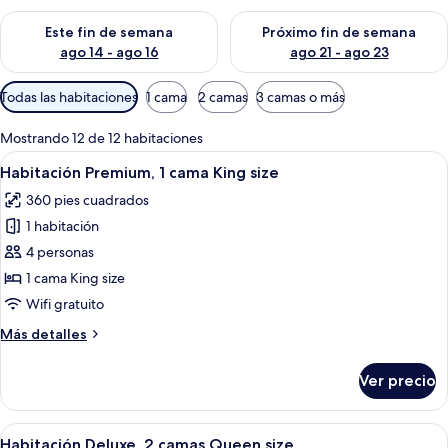
Consulta la disponibilidad para este fin de semana ago 14 - ag
Consulta la disponibilidad pa
Este fin de semana
Próximo fin de semana
ago 14 - ago 16
ago 21 - ago 23
Filtros
Todas las habitaciones
1 cama
2 camas
3 camas o más
disponibles
para
Mostrando 12 de 12 habitaciones
las
Abrir
Habitación de hotel con una cama grand
13
Habitación Premium, 1 cama King size
habitaciones
todas
360 pies cuadrados
las
1 habitación
fotos
de
4 personas
Habitación
1 cama King size
Premium,
Wifi gratuito
1
Más
Más detalles
cama
detalles
King
sobre
Ver precio
Habitación
size
Premium,
1
Abrir
Habitación de hotel con una cama, una
10
cama
Habitación Deluxe, 2 camas Queen size