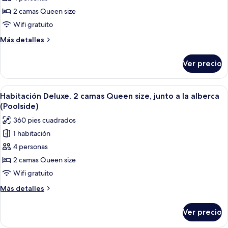
Habitación,
2 camas Queen size
2
Wifi gratuito
camas
Más
Más detalles
Queen
detalles
size
sobre
Ver precio
Habitación,
2
camas
Abrir
Una piscina interior con sillones de de
11
Queen
Habitación Deluxe, 2 camas Queen size, junto a la alberca
todas
size
(Poolside)
las
360 pies cuadrados
fotos
1 habitación
de
4 personas
Habitación
Deluxe,
2 camas Queen size
2
Wifi gratuito
camas
Más
Más detalles
Queen
detalles
size,
sobre
Ver precio
Habitación
junto
Deluxe,