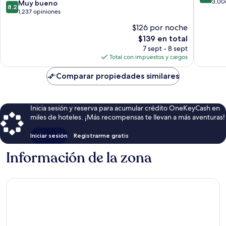
Calgary
Southwe
de
3,00
8.2
Muy bueno
8.2
S-
Calgary
10,
de
1,237 opiniones
Macleod
Magnífi
10,
$126 por noche
Trail
3,006
Muy
S
El
opinion
$139 en total
bueno,
by
precio
1,237
7 sept - 8 sept
IHG
actual
opiniones
Total con impuestos y cargos
Southeast
es
Calgary
de
Comparar propiedades similares
$139
Inicia sesión y reserva para acumular crédito OneKeyCash en
miles de hoteles. ¡Más recompensas te llevan a más aventuras!
Iniciar sesión
Registrarme gratis
Información de la zona