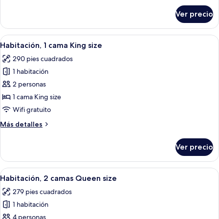
King
sobre
Ver precio
Habitación
size
Deluxe,
1
Abrir
Una habitación de hotel con una cama gr
5
cama
Habitación, 1 cama King size
todas
King
290 pies cuadrados
size
las
1 habitación
fotos
de
2 personas
Habitación,
1 cama King size
1
Wifi gratuito
cama
Más
Más detalles
King
detalles
size
sobre
Ver precio
Habitación,
1
cama
Abrir
Habitación de hotel con dos camas, un e
4
King
Habitación, 2 camas Queen size
todas
size
279 pies cuadrados
las
1 habitación
fotos
de
4 personas