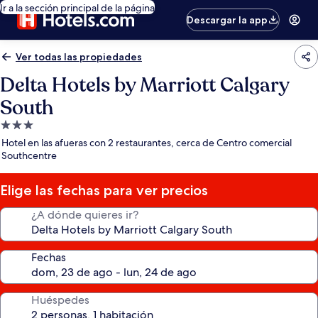
Ir a la sección principal de la página
Descargar la app
Ver todas las propiedades
Delta Hotels by Marriott Calgary
South
Propiedad
de
Hotel en las afueras con 2 restaurantes, cerca de Centro comercial
3.0
Southcentre
estrellas
Elige las fechas para ver precios
¿A dónde quieres ir?
Fechas
Huéspedes