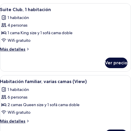
a
2
Abrir
Habitación de hotel con una cama grand
la
11
camas
Suite Club, 1 habitación
todas
Queen
alberca
1 habitación
size,
las
(Poolside)
junto
4 personas
fotos
a
de
1 cama King size y 1 sofá cama doble
la
Suite
alberca
Wifi gratuito
(Poolside)
Club,
Más
Más detalles
1
detalles
habitación
sobre
Ver precio
Suite
Club,
1
Abrir
Habitación de hotel con dos camas, un e
7
habitación
Habitación familiar, varias camas (View)
todas
1 habitación
las
6 personas
fotos
de
2 camas Queen size y 1 sofá cama doble
Habitación
Wifi gratuito
familiar,
Más
Más detalles
varias
detalles