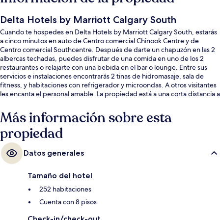
Delta Hotels by Marriott Calgary South
Cuando te hospedes en Delta Hotels by Marriott Calgary South, estarás
a cinco minutos en auto de Centro comercial Chinook Centre y de
Centro comercial Southcentre. Después de darte un chapuzón en las 2
albercas techadas, puedes disfrutar de una comida en uno de los 2
restaurantes o relajarte con una bebida en el bar o lounge. Entre sus
servicios e instalaciones encontrarás 2 tinas de hidromasaje, sala de
fitness, y habitaciones con refrigerador y microondas. A otros visitantes
les encanta el personal amable. La propiedad está a una corta distancia a
pie de algunas opciones de transporte público: Estación de tren ligero
Southland está a 8 minutos.
Más información sobre esta
propiedad
Datos generales
Tamaño del hotel
252 habitaciones
Cuenta con 8 pisos
Check-in/check-out