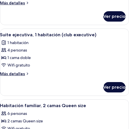
1
Más
Más detalles
habitación,
detalles
en
sobre
Ver precio
Suite,
esquina
1
habitación,
Abrir
Una habitación de hotel con una cama 
5
en
Suite ejecutiva, 1 habitación (club executive)
todas
esquina
1 habitación
las
4 personas
fotos
de
1 cama doble
Suite
Wifi gratuito
ejecutiva,
Más
Más detalles
1
detalles
habitación
sobre
Ver precio
Suite
(club
ejecutiva,
executive)
1
Abrir
Habitación de hotel con una cama, una
7
habitación
Habitación familiar, 2 camas Queen size
todas
(club
6 personas
executive)
las
2 camas Queen size
fotos
de
Wifi gratuito