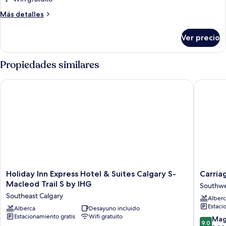
Habitación
Más
Más detalles
familiar,
detalles
sobre
2
Ver precio
Habitación
camas
familiar,
Queen
2
Propiedades similares
size
camas
Queen
Holiday Inn Express Hotel & Suites Calgary S-Macleod Trail S
Carriage
size
Holiday
Carriage
Holiday Inn Express Hotel & Suites Calgary S-
Carria
Inn
House
Macleod Trail S by IHG
Southwe
Express
Hotel
Southeast Calgary
Alberc
Hotel
&
Estaci
&
Alberca
Desayuno incluido
Confere
Estacionamiento gratis
Wifi gratuito
Suites
Centre
9.0
Mag
9.0