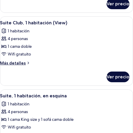
camas
sobre
Ver precio
Habitación
(View)
familiar,
varias
Abrir
Habitación de hotel con una cama gran
12
camas
Suite Club, 1 habitación (View)
todas
(View)
1 habitación
las
4 personas
fotos
de
1 cama doble
Suite
Wifi gratuito
Club,
Más
Más detalles
1
detalles
habitación
sobre
Ver precio
Suite
(View)
Club,
1
Abrir
Habitación de hotel con una cama grand
5
habitación
Suite, 1 habitación, en esquina
todas
(View)
1 habitación
las
4 personas
fotos
de
1 cama King size y 1 sofá cama doble
Suite,
Wifi gratuito