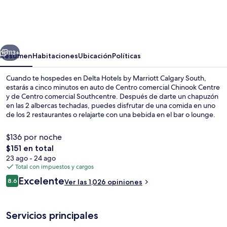
Hotels
by
Marriott
erior
Siguiente
Calgary
113+
Resumen
Habitaciones
Ubicación
Políticas
South
Cuando te hospedes en Delta Hotels by Marriott Calgary South,
estarás a cinco minutos en auto de Centro comercial Chinook Centre
y de Centro comercial Southcentre. Después de darte un chapuzón
en las 2 albercas techadas, puedes disfrutar de una comida en uno
de los 2 restaurantes o relajarte con una bebida en el bar o lounge.
Entre sus servicios e instalaciones encontrarás 2 tinas de
hidromasaje, sala de fitness, y habitaciones con refrigerador y
$136 por noche
microondas. A otros visitantes les encanta el personal amable. La
El
$151 en total
propiedad está a una corta distancia a pie de algunas opciones de
precio
23 ago - 24 ago
transporte público: Estación de tren ligero Southland está a 8
Spa
total
Total con impuestos y cargos
minutos.
es
Opiniones
Excelente
8.6
Ver las 1,026 opiniones
de
8.6 de 10,
$151
Servicios principales