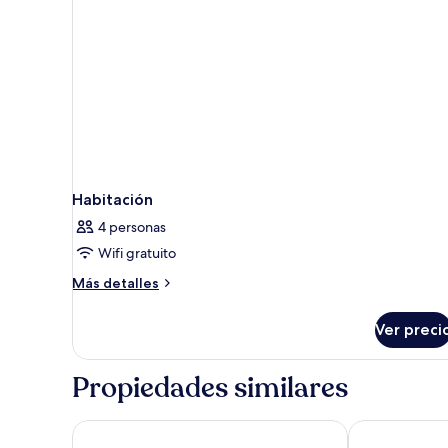
no
fumadores
Habitación
4 personas
Wifi gratuito
Más
Más detalles
detalles
sobre
Ver preci
Habitación
Propiedades similares
Motel 6 – Santa Nella, on I-5
Spark by Hilto