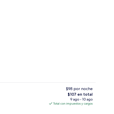
e libre
Servicio de la propiedad
$98 por noche
El
$107 en total
precio
9 ago - 10 ago
tas, wifi gratis y ropa de cama
Lobby
total
Total con impuestos y cargos
es
de