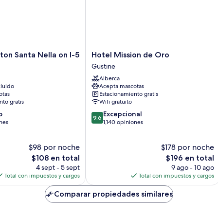
Hotel
lton Santa Nella on I-5
Hotel Mission de Oro
Mission
Gustine
de
Alberca
Oro
luido
Acepta mascotas
Gustine
otas
Estacionamiento gratis
to gratis
Wifi gratuito
9.6
o
Excepcional
9.6
de
ones
1,140 opiniones
10,
Excepcional,
$98 por noche
$178 por noche
1,140
El
opiniones
El
$108 en total
$196 en total
precio
precio
4 sept - 5 sept
9 ago - 10 ago
actual
actual
Total con impuestos y cargos
Total con impuestos y cargos
es
es
de
de
Comparar propiedades similares
$108
$196