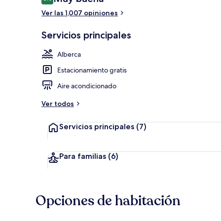
8.0 de 10,
Ver las 1,007 opiniones
Exterior
Servicios principales
Alberca
Estacionamiento gratis
Aire acondicionado
Ver todos
Servicios principales
(7)
Para familias
(6)
Opciones de habitación