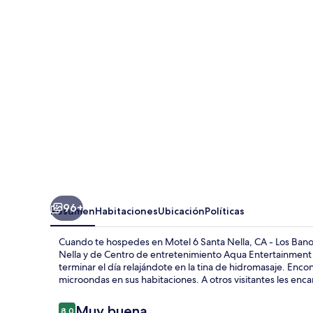
Santa
Nella,
CA
-
Los
Banos
96+
Resumen
Habitaciones
Ubicación
Políticas
Cuando te hospedes en Motel 6 Santa Nella, CA - Los Bano
Nella y de Centro de entretenimiento Aqua Entertainment Ce
terminar el día relajándote en la tina de hidromasaje. Enco
microondas en sus habitaciones. A otros visitantes les enc
Opiniones
Muy buena
8.0