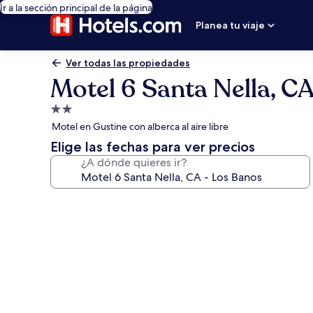
Ir a la sección principal de la página
Planea tu viaje
Ver todas las propiedades
Motel 6 Santa Nella, C
Propiedad
de
Motel en Gustine con alberca al aire libre
2.0
Elige las fechas para ver precios
estrellas
¿A dónde quieres ir?
Galería
de
fotos
de
Motel
6