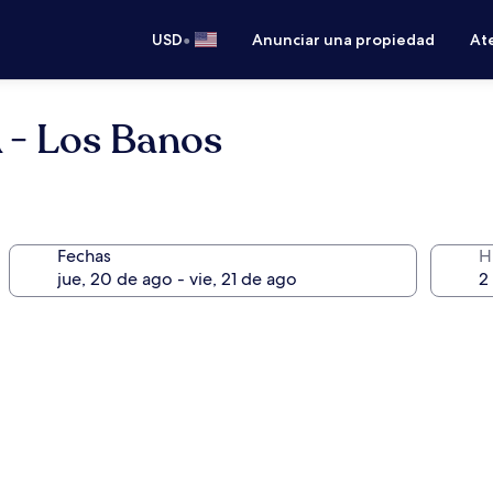
•
USD
Anunciar una propiedad
Ate
A - Los Banos
Fechas
H