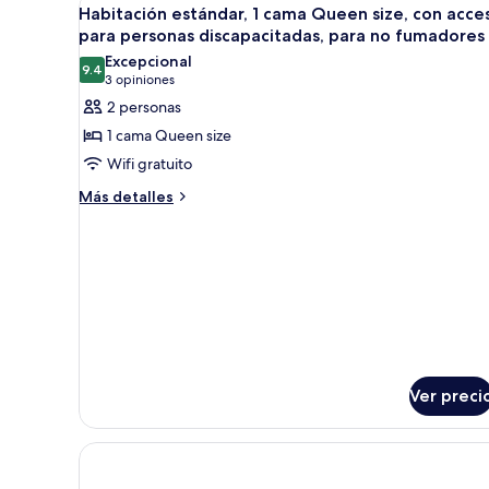
Abrir
fumadores
King
21
Habitación estándar, 1 cama Queen size, con acce
todas
size,
para personas discapacitadas, para no fumadores
para
las
Excepcional
no
9.4
fotos
9.4 de 10
(3
3 opiniones
fumadores
de
opiniones)
2 personas
Habitación
1 cama Queen size
estándar,
Wifi gratuito
1
Más
Más detalles
cama
detalles
Queen
sobre
size,
Habitación
estándar,
con
1
acceso
cama
para
Queen
personas
size,
con
discapacitadas,
acceso
Ver preci
para
para
no
personas
fumadores
discapacitadas,
para