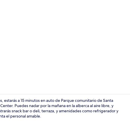
Alberca al air
s, estarás a 15 minutos en auto de Parque comunitario de Santa
nter. Puedes nadar por la mañana en la alberca al aire libre, y
ntrarás snack bar o deli, terraza, y amenidades como refrigerador y
Cunas gratui
anta el personal amable.