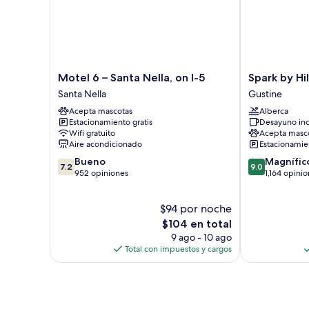
Motel
Spark
Motel 6 – Santa Nella, on I-5
Spark by Hi
6
by
Santa Nella
Gustine
–
Hilton
Acepta mascotas
Alberca
Santa
Santa
Estacionamiento gratis
Desayuno inc
Nella,
Nella
Wifi gratuito
Acepta masc
on
on
Aire acondicionado
Estacionamien
I-
I-
7.2
9.0
Bueno
Magnífic
5
5
7.2
9.0
de
de
952 opiniones
1,164 opini
Santa
Gustine
10,
10,
Nella
Bueno,
Magnífico,
$94 por noche
952
1,164
opiniones
El
opiniones
$104 en total
precio
9 ago - 10 ago
actual
Total con impuestos y cargos
es
de
$104