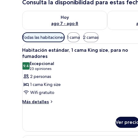
Consulta la disponibilidad para estas fec
Consulta la disponibilidad para hoy ago 7 - ago 8
Consulta la d
Hoy
ago 7 - ago 8
Filtros
Todas las habitaciones
1 cama
2 camas
disponibles
Abrir
Una habitación de hotel con una
para
25
Habitación estándar, 1 cama King size, para no
todas
las
fumadores
las
habitaciones
Excepcional
9.4
fotos
9.4 de 10
(23
23 opiniones
de
opiniones)
2 personas
Habitación
1 cama King size
estándar,
Wifi gratuito
1
Más
Más detalles
cama
detalles
King
sobre
size,
Habitación
Ver preci
estándar,
para
1
no
cama
Una habitación de hotel con ca