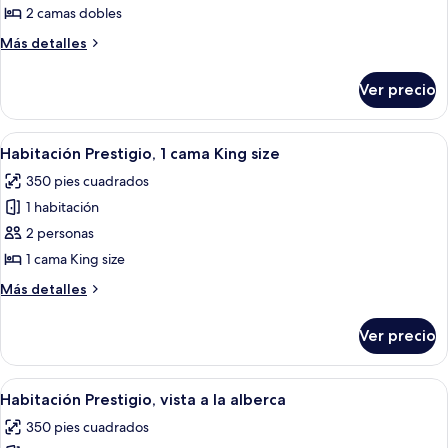
Habitación
2 camas dobles
Prestigio,
Más
Más detalles
2
detalles
camas
sobre
Ver precio
Habitación
matrimoniales
Prestigio,
2
Abrir
Habitación de hotel con una cama, dos
5
camas
Habitación Prestigio, 1 cama King size
todas
matrimoniales
350 pies cuadrados
las
1 habitación
fotos
de
2 personas
Habitación
1 cama King size
Prestigio,
Más
Más detalles
1
detalles
cama
sobre
Ver precio
Habitación
King
Prestigio,
size
1
Abrir
Habitación de hotel con una cama, dos
5
cama
Habitación Prestigio, vista a la alberca
todas
King
350 pies cuadrados
size
las