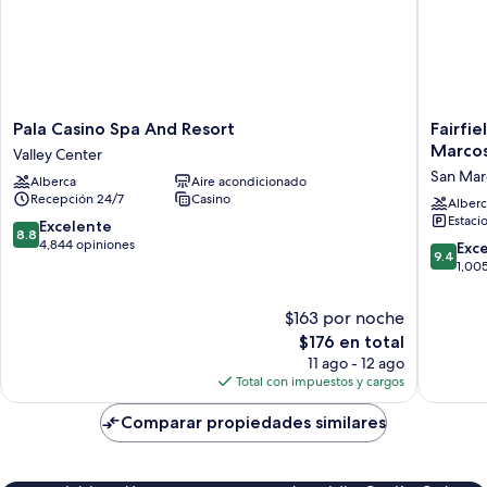
Pala
Fairfield
Pala Casino Spa And Resort
Fairfi
Casino
Inn
Marco
Valley Center
Spa
&
San Mar
Alberca
Aire acondicionado
And
Suites
Recepción 24/7
Casino
Resort
San
Alberc
Estaci
Valley
Diego
8.8
Excelente
8.8
Center
North/S
de
4,844 opiniones
9.4
Exc
9.4
Marcos
10,
de
1,00
San
Excelente,
10,
Marcos
4,844
Excepcio
$163 por noche
opiniones
1,005
El
$176 en total
opinion
precio
11 ago - 12 ago
actual
Total con impuestos y cargos
es
de
Comparar propiedades similares
$176