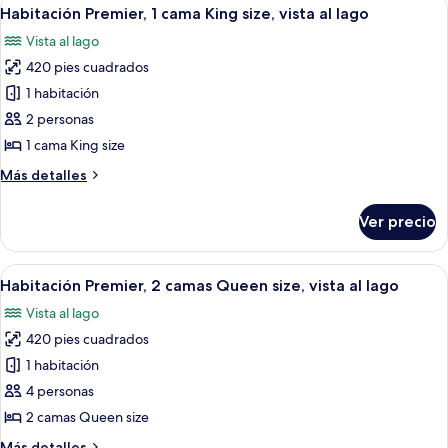
Abrir
5
alberca
a
Habitación Premier, 1 cama King size, vista al lago
todas
la
Vista al lago
alberca
las
420 pies cuadrados
fotos
de
1 habitación
Habitación
2 personas
Premier,
1 cama King size
1
Más
Más detalles
cama
detalles
King
sobre
Ver precio
Habitación
size,
Premier,
vista
1
Abrir
Terraza de madera con vistas a un pue
al
6
cama
Habitación Premier, 2 camas Queen size, vista al lago
todas
lago
King
Vista al lago
size,
las
vista
420 pies cuadrados
fotos
al
de
1 habitación
lago
Habitación
4 personas
Premier,
2 camas Queen size
2
Más
Más detalles