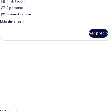
1 habitación
fotos
de
2 personas
Habitación
1 cama King size
Prestigio,
Más
Más detalles
vista
detalles
a
sobre
Ver precio
Habitación
la
Prestigio,
alberca
vista
a
la
alberca