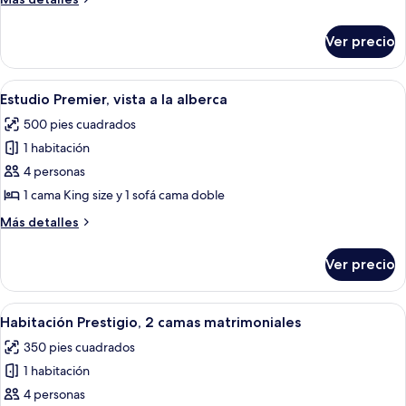
camas
detalles
Queen
sobre
Ver precio
Habitación
size,
Premier,
vista
2
Abrir
Una habitación de hotel moderna con c
al
6
camas
Estudio Premier, vista a la alberca
todas
lago
Queen
500 pies cuadrados
size,
las
vista
1 habitación
fotos
al
de
4 personas
lago
Estudio
1 cama King size y 1 sofá cama doble
Premier,
Más
Más detalles
vista
detalles
a
sobre
Ver precio
Estudio
la
Premier,
alberca
vista
Abrir
Habitación de hotel con dos camas, u
4
a
Habitación Prestigio, 2 camas matrimoniales
todas
la
350 pies cuadrados
alberca
las
1 habitación
fotos
de
4 personas