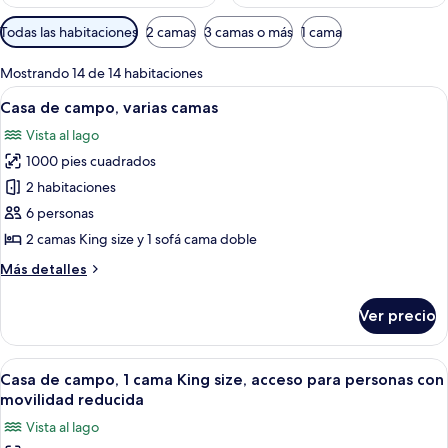
Filtros
Todas las habitaciones
2 camas
3 camas o más
1 cama
disponibles
para
Mostrando 14 de 14 habitaciones
las
Abrir
Habitación de hotel con una cama grand
6
Casa de campo, varias camas
habitaciones
todas
Vista al lago
las
1000 pies cuadrados
fotos
de
2 habitaciones
Casa
6 personas
de
2 camas King size y 1 sofá cama doble
campo,
Más
Más detalles
varias
detalles
camas
sobre
Ver precio
Casa
de
campo,
Abrir
Un patio con mobiliario exterior, una f
7
varias
Casa de campo, 1 cama King size, acceso para personas con
todas
camas
movilidad reducida
las
Vista al lago
fotos