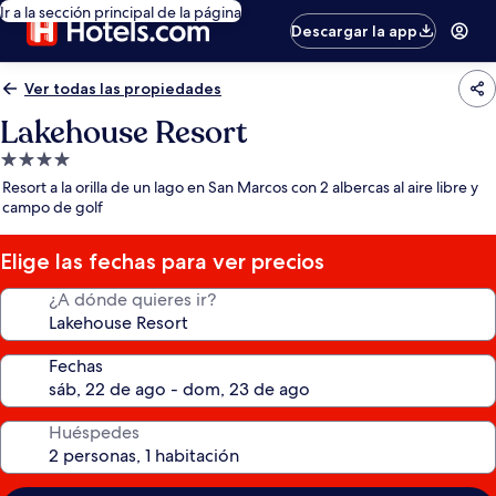
Ir a la sección principal de la página
Descargar la app
Ver todas las propiedades
Lakehouse Resort
Propiedad
de
Resort a la orilla de un lago en San Marcos con 2 albercas al aire libre y
4.0
campo de golf
estrellas
Elige las fechas para ver precios
¿A dónde quieres ir?
Fechas
Huéspedes