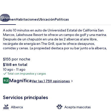
erior
Siguiente
72+
Resumen
Habitaciones
Ubicación
Políticas
A solo 10 minutos en auto de Universidad Estatal de California San
Marcos, Lakehouse Resort te ofrece un campo de golf y una marina.
Después de un chapuzón en una de las 2 albercas al aire libre,
recárgate de energía en The Grill, que te ofrece desayunos,
comidas y cenas. La propiedad destaca por su bar junto a la alberca,
sus bicicletas de uso gratuito y su terraza. Otros visitantes hablan
maravillas de las amenidades y características como la alberca y el
$155 por noche
personal amable.
El
$168 en total
precio
10 ago - 11 ago
Terraza o patio
total
Total con impuestos y cargos
es
Opiniones
Magnífica
9.2
Ver las 1,759 opiniones
de
9.2 de 10,
$168
Servicios principales
Alberca
Acepta mascotas