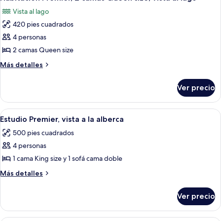
todas
matrimoniales
Vista al lago
las
420 pies cuadrados
fotos
de
4 personas
Habitación
2 camas Queen size
Premier,
Más
Más detalles
2
detalles
camas
sobre
Ver precio
Habitación
Queen
Premier,
size,
2
Abrir
Terraza o patio
vista
3
camas
Estudio Premier, vista a la alberca
todas
Queen
al
500 pies cuadrados
size,
las
lago
vista
4 personas
fotos
al
de
1 cama King size y 1 sofá cama doble
lago
Estudio
Más
Más detalles
Premier,
detalles
sobre
vista
Ver precio
Estudio
a
Premier,
la
vista
Terraza de madera con vistas a un pue