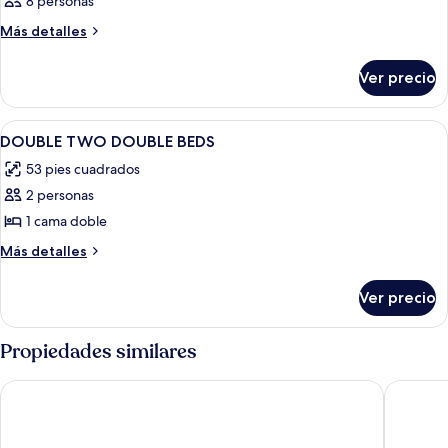
8 personas
Más
Más detalles
detalles
sobre
Ver precio
Habitación
Abrir
Edredón, camas con pillow-top y cort
4
DOUBLE TWO DOUBLE BEDS
todas
53 pies cuadrados
las
2 personas
fotos
de
1 cama doble
DOUBLE
Más
Más detalles
TWO
detalles
sobre
DOUBLE
Ver precio
DOUBLE
BEDS
TWO
DOUBLE
Propiedades similares
BEDS
Pala Casino Spa And Resort
Fairfiel