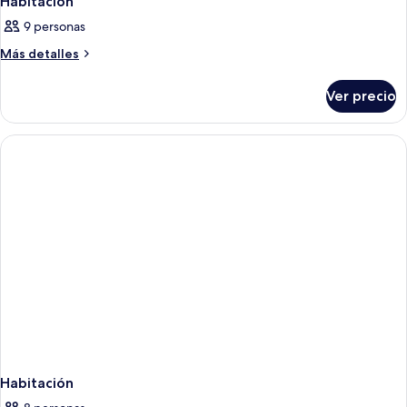
Habitación
9 personas
Más
Más detalles
detalles
sobre
Ver precio
Habitación
Habitación