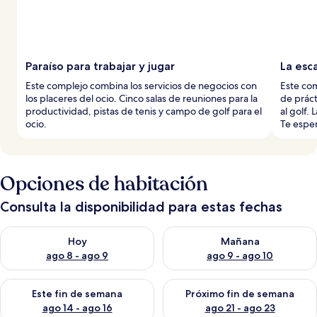
Paraíso para trabajar y jugar
La esc
Este complejo combina los servicios de negocios con
Este co
los placeres del ocio. Cinco salas de reuniones para la
de práct
productividad, pistas de tenis y campo de golf para el
al golf. 
ocio.
Te esper
Opciones de habitación
Consulta la disponibilidad para estas fechas
Consulta la disponibilidad para hoy ago 8 - ago 9
Consulta la disponibilidad pa
Hoy
Mañana
ago 8 - ago 9
ago 9 - ago 10
Consulta la disponibilidad para este fin de semana ago 14 - ag
Consulta la disponibilidad pa
Este fin de semana
Próximo fin de semana
ago 14 - ago 16
ago 21 - ago 23