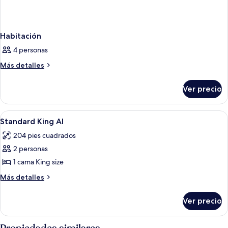
Habitación
4 personas
Más
Más detalles
detalles
sobre
Ver precio
Habitación
Abrir
Cortinas blackout, tabla de planchar 
2
Standard King AI
todas
204 pies cuadrados
las
2 personas
fotos
de
1 cama King size
Standard
Más
Más detalles
King
detalles
sobre
AI
Ver precio
Standard
King
AI