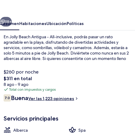
Antigua
-
erior
Siguiente
All-
115+
Resumen
Habitaciones
Ubicación
Políticas
inclusive
En Jolly Beach Antigua - All-inclusive, podrás pasar un rato
agradable en la playa, disfrutando de divertidas actividades y
servicios, como sombrillas, vóleibol y camastros. Además, estarás a
solo 5 minutos a pie de Jolly Beach. Diviértete como nunca en sus 2
albercas al aire libre. Si quieres consentirte con un momento lleno
de relajación, puedes hacerlo con un masaje, un tratamiento facial o
un tratamiento corporal. Uno de sus 3 restaurantes es Pizza Factory,
$260 por noche
que sirve cocina italiana y está abierto para la comida y la cena.
El
$311 en total
Otros servicios y amenidades a destacar de esta propiedad todo
precio
8 ago - 9 ago
incluido son sus 3 bares o lounges, su bar junto a la alberca y su sala
2 albercas al aire libre, sombrillas en l
total
Total con impuestos y cargos
de fitness. La alberca y el personal amable reciben muy buenas
es
calificaciones de otros visitantes.
Opiniones
Buena
7.0
Ver las 1,223 opiniones
de
7.0 de 10,
$311
Servicios principales
Alberca
Spa