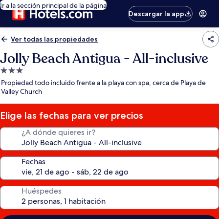
Ir a la sección principal de la página
Descargar la app
Ver todas las propiedades
Jolly Beach Antigua - All-inclusive
Propiedad
de
Propiedad todo incluido frente a la playa con spa, cerca de Playa de
3.0
Valley Church
estrellas
Elige las fechas para ver precios
¿A dónde quieres ir?
Fechas
Huéspedes