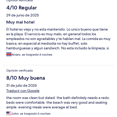
Opinión verificada
4/10 Regular
29 de junio de 2025
Muy mal hotel
El hotel es viejo y no esta mantenido. Lo unico bueno que tiene
es la playa. El servicio es muy malo, en general todos los
empleados no son agradables y te hablan mal. La comida es muy
basica, en especial al mediodia no hay buffet, solo
hamburguesas y algun sandwich. No esta incluido la limpieza, si
la quieres te la cobran aparte. Si bien para los precios de la isla
Alvaro, se hospedó 6 noches
es barato, la verdad que no vale la pena quedarse allí.
Opinión verificada
8/10 Muy buena
31 de julio de 2026
Traducir con Google
the room was clean but dated. the bath definitely needs a redo.
beds were comfortable. the beach was very good and seating
ample. evening meals were average at best.
John, se hospedó 6 noches