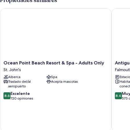
Propiedades similares
Ocean Point Beach Resort & Spa - Adults Only
Antigua 
Ocean
Antigua
Ocean Point Beach Resort & Spa - Adults Only
Antigu
Point
Superya
St. John's
Falmout
Beach
Marina
Alberca
Spa
Estaci
Resort
&
Traslado del/al
Acepta mascotas
Habita
&
Resort
aeropuerto
conect
Spa
Falmout
8.6
8.4
-
Excelente
Harbour
Muy
8.6
8.4
de
de
Adults
720 opiniones
573 
10,
10,
Only
Excelente,
Muy
St.
720
bueno,
John's
opiniones
573
opinion