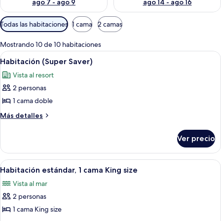
ago 7 - ago 9
ago 14 - ago 16
Filtros
Todas las habitaciones
1 cama
2 camas
disponibles
para
Mostrando 10 de 10 habitaciones
las
Abrir
Habitación de hotel con cama, balcón c
4
Habitación (Super Saver)
habitaciones
todas
Vista al resort
las
2 personas
fotos
de
1 cama doble
Habitación
Más
Más detalles
(Super
detalles
sobre
Saver)
Ver precio
Habitación
(Super
Saver)
Abrir
Habitación de hotel con cama, cómoda,
5
Habitación estándar, 1 cama King size
todas
Vista al mar
las
2 personas
fotos
de
1 cama King size