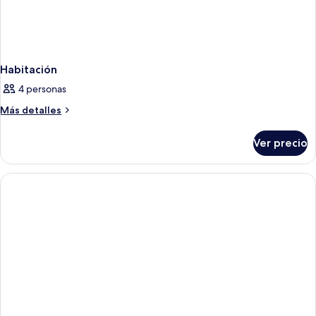
Habitación
4 personas
Más
Más detalles
detalles
sobre
Ver precio
Habitación