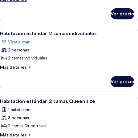
superior,
detalles
sobre
1
Ver precio
Habitación
cama
superior,
King
1
Abrir
Habitación de hotel con dos camas, un
5
size
cama
Habitación estándar, 2 camas individuales
todas
King
Vista al mar
size
las
2 personas
fotos
de
2 camas individuales
Habitación
Más
Más detalles
estándar,
detalles
sobre
2
Ver precio
Habitación
camas
estándar,
individuales
2
Abrir
Habitación de hotel con dos camas, balc
3
camas
Habitación estándar, 2 camas Queen size
todas
individuales
1 habitación
las
3 personas
fotos
de
2 camas Queen size
Habitación
Más
Más detalles