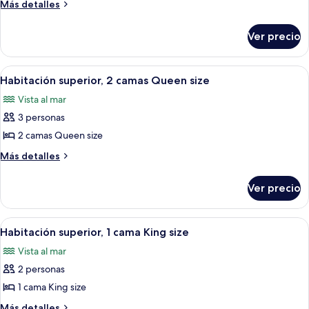
Habitación
Más
Más detalles
estándar,
detalles
sobre
1
Ver precio
Habitación
cama
estándar,
King
1
Abrir
Habitación de hotel con dos camas, ve
6
size
cama
Habitación superior, 2 camas Queen size
todas
King
Vista al mar
size
las
3 personas
fotos
de
2 camas Queen size
Habitación
Más
Más detalles
superior,
detalles
sobre
2
Ver precio
Habitación
camas
superior,
Queen
2
Abrir
Una habitación con una cama, una esta
7
size
camas
Habitación superior, 1 cama King size
todas
Queen
Vista al mar
size
las
2 personas
fotos
de
1 cama King size
Habitación
Más
Más detalles