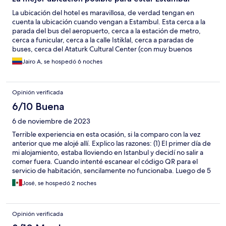
La ubicación del hotel es maravillosa, de verdad tengan en
cuenta la ubicación cuando vengan a Estambul. Esta cerca a la
parada del bus del aeropuerto, cerca a la estación de metro,
cerca a funicular, cerca a la calle Istiklal, cerca a paradas de
buses, cerca del Ataturk Cultural Center (con muy buenos
restaurantes y vistas), cerca tiendas, en fin es el mejro lugar para
Jairo A, se hospedó 6 noches
quedarse en Estambul. El desayuno esta muy bien, estuvimos 6
días, y los disfrutamos mucho. Lo único malo, es que permiten
que se fume en la terraza mientras se desayuna. Ojalá lo
Opinión verificada
prohibieran y pusieran a los fumadores en al parte de atrás y a
los no fumadores adelante disfrutando de la vista, pero es algo
6/10 Buena
de país. El baño es muy bueno, el agua sale caliente, casi
6 de noviembre de 2023
inmediatamente y el inodoro tiene bidet incluido. No tiene
servicio de ayuda con el equipaje, lo cual me gusta, porque no
Terrible experiencia en esta ocasión, si la comparo con la vez
todos necesitamos de esa ayuda. Descansamos muy bien y el
anterior que me alojé allí. Explico las razones: (1) El primer día de
aire acondicionado muy bueno, se controla desde la habitación.
mi alojamiento, estaba lloviendo en Istanbul y decidí no salir a
comer fuera. Cuando intenté escanear el código QR para el
servicio de habitación, sencilamente no funcionaba. Luego de 5
llamadas a la Recepción, finalmente soy atendido, y al solicitar
José, se hospedó 2 noches
que una persona subiera a mi habitación a traerme la carta, ésta
llegó a los 30 minutos. Obviamente, ya no deseaba comer allí, y
tuve que salir a comer en medio de la lluvia. (2) Respecto al
Opinión verificada
equipo de limpieza de la habitación, esta es la segunda vez que
me ocurre lo mismo: la persona encargada de asearla no le