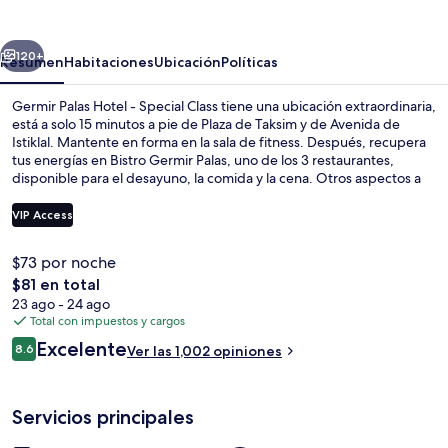
Hotel
-
erior
Siguiente
Special
120+
Resumen
Habitaciones
Ubicación
Políticas
Class
Germir Palas Hotel - Special Class tiene una ubicación extraordinaria,
está a solo 15 minutos a pie de Plaza de Taksim y de Avenida de
Istiklal. Mantente en forma en la sala de fitness. Después, recupera
tus energías en Bistro Germir Palas, uno de los 3 restaurantes,
disponible para el desayuno, la comida y la cena. Otros aspectos a
destacar de este hotel de lujo son su bar o lounge y su jardín. Otros
visitantes hablan maravillas de las amenidades y características como
VIP Access
el personal amable y la ubicación. La propiedad está a una corta
distancia a pie de algunas opciones de transporte público: Estación
$73 por noche
de metro Taksim está a 9 minutos y Estación de teleférico de
Entrada de la propiedad
El
$81 en total
Taşkışla está a 10 minutos.
precio
23 ago - 24 ago
total
Total con impuestos y cargos
es
Opiniones
Excelente
8.6
Ver las 1,002 opiniones
de
8.6 de 10,
$81
Servicios principales