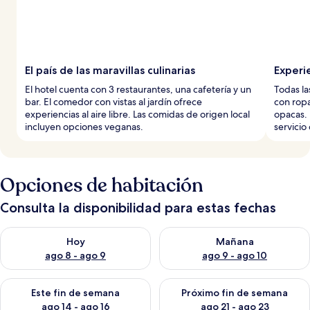
El país de las maravillas culinarias
Experi
El hotel cuenta con 3 restaurantes, una cafetería y un
Todas la
bar. El comedor con vistas al jardín ofrece
con ropa
experiencias al aire libre. Las comidas de origen local
opacas. 
incluyen opciones veganas.
servicio
Opciones de habitación
Consulta la disponibilidad para estas fechas
Consulta la disponibilidad para hoy ago 8 - ago 9
Consulta la disponibilidad pa
Hoy
Mañana
ago 8 - ago 9
ago 9 - ago 10
Consulta la disponibilidad para este fin de semana ago 14 - ag
Consulta la disponibilidad pa
Este fin de semana
Próximo fin de semana
ago 14 - ago 16
ago 21 - ago 23