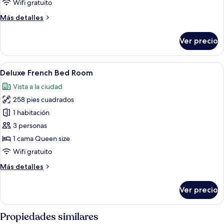
No
Wifi gratuito
parque
View
Más
Más detalles
1
detalles
French
sobre
Ver precio
Deluxe
Bed
No
Room
View
Abrir
Habitación de hotel con una cama grand
25
1
Deluxe French Bed Room
todas
French
Vista a la ciudad
Bed
las
Room
258 pies cuadrados
fotos
de
1 habitación
Deluxe
3 personas
French
1 cama Queen size
Bed
Wifi gratuito
Room
Más
Más detalles
detalles
sobre
Ver precio
Deluxe
French
Bed
Propiedades similares
Room