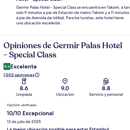
Germir Palas Hotel - Special Class se encuentra en Taksim, a tan
solo 9 minutos a pie de Estación de metro Taksim y a 11 minutos
a pie de Avenida de Istiklal. Para los turistas, este hotel tiene
una ubicación excelente.
Opiniones de Germir Palas Hotel
Opiniones
- Special Class
Excelente
8.6
1,002 opiniones
8.6
9.0
8.8
Limpieza
Ubicación
Servicio y personal
Opiniones
Opinión verificada
10/10 Excepcional
13 de julio de 2025
La mejor ubicación posible para estar Estambul