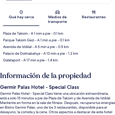
Sección del mapa
Qué hay cerca
Medios de
Restaurantes
transporte
Plaza de Taksim
- A 1 min a pie
- 0.1 km
Parque Taksim Gezi
- A 1 min a pie
- 0.1 km
Avenida de Istiklal
- A 5 min a pie
- 0.5 km
Palacio de Dolmabahçe
- A 13 min a pie
- 1.2 km
Galataport
- A 17 min a pie
- 1.4 km
Información de la propiedad
Germir Palas Hotel - Special Class
Germir Palas Hotel - Special Class tiene una ubicación extraordinaria,
está a solo 15 minutos a pie de Plaza de Taksim y de Avenida de Istiklal.
Mantente en forma en la sala de fitness. Después, recupera tus energías
en Bistro Germir Palas, uno de los 3 restaurantes, disponible para el
desayuno, la comida y la cena. Otros aspectos a destacar de este hotel