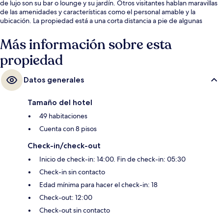
de lujo son su bar o lounge y su jardín. Otros visitantes hablan maravillas
de las amenidades y características como el personal amable y la
ubicación. La propiedad está a una corta distancia a pie de algunas
opciones de transporte público: Estación de metro Taksim está a 9
minutos y Estación de teleférico de Taşkışla está a 10 minutos.
Más información sobre esta
propiedad
Datos generales
Tamaño del hotel
49 habitaciones
Cuenta con 8 pisos
Check-in/check-out
Inicio de check-in: 14:00. Fin de check-in: 05:30
Check-in sin contacto
Edad mínima para hacer el check-in: 18
Check-out: 12:00
Check-out sin contacto