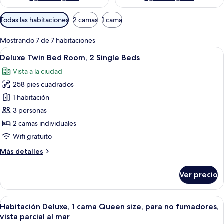
Filtros
Todas las habitaciones
2 camas
1 cama
disponibles
para
Mostrando 7 de 7 habitaciones
las
Abrir
Habitación de hotel con dos camas, un 
28
Deluxe Twin Bed Room, 2 Single Beds
habitaciones
todas
Vista a la ciudad
las
258 pies cuadrados
fotos
de
1 habitación
Deluxe
3 personas
Twin
2 camas individuales
Bed
Wifi gratuito
Room,
Más
Más detalles
2
detalles
Single
sobre
Ver precio
Beds
Deluxe
Twin
Bed
Abrir
Habitación de hotel con una cama grande
13
Room,
Habitación Deluxe, 1 cama Queen size, para no fumadores,
todas
2
vista parcial al mar
Single