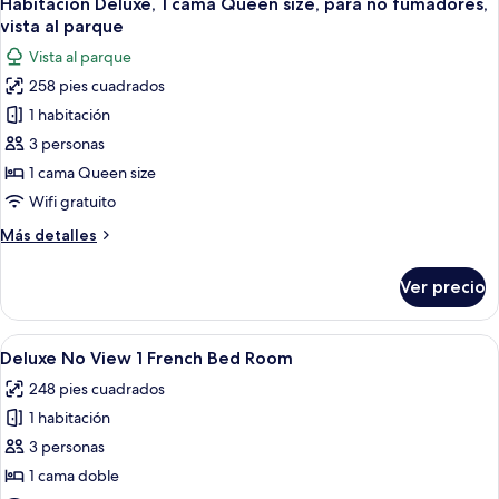
Habitación Deluxe, 1 cama Queen size, para no fumadores,
todas
Room,
vista al parque
Park
las
Vista al parque
View
fotos
258 pies cuadrados
de
1 habitación
Habitación
Deluxe,
3 personas
1
1 cama Queen size
cama
Wifi gratuito
Queen
Más
Más detalles
size,
detalles
para
sobre
Ver precio
Habitación
no
Deluxe,
fumadores,
1
Abrir
Una habitación de hotel con cama, una s
vista
10
cama
Deluxe No View 1 French Bed Room
todas
al
Queen
248 pies cuadrados
size,
las
parque
para
1 habitación
fotos
no
de
3 personas
fumadores,
Deluxe
vista
1 cama doble
al