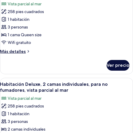
las
Vista parcial al mar
Beds
fotos
258 pies cuadrados
de
1 habitación
Habitación
Deluxe,
3 personas
1
1 cama Queen size
cama
Wifi gratuito
Queen
Más
Más detalles
size,
detalles
para
sobre
Ver precio
Habitación
no
Deluxe,
fumadores,
1
Abrir
Habitación de hotel con cama, escritor
vista
14
cama
Habitación Deluxe, 2 camas individuales, para no
todas
parcial
Queen
fumadores, vista parcial al mar
size,
las
al
Vista parcial al mar
para
fotos
mar
no
258 pies cuadrados
de
fumadores,
1 habitación
Habitación
vista
parcial
Deluxe,
3 personas
al
2
2 camas individuales
mar