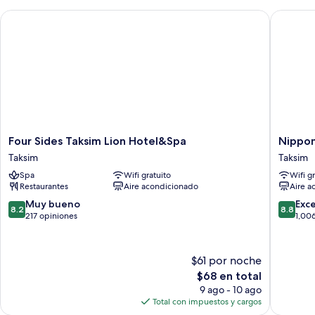
Four Sides Taksim Lion Hotel&Spa
Nippon 
Four
Nippon
Four Sides Taksim Lion Hotel&Spa
Nippon
Sides
Hotel
Taksim
Taksim
Taksim
Taksim
Spa
Wifi gratuito
Wifi g
Lion
Restaurantes
Aire acondicionado
Aire a
Hotel&Spa
Taksim
8.2
8.8
Muy bueno
Exc
8.2
8.8
de
de
217 opiniones
1,00
10,
10,
Muy
Excelent
bueno,
1,006
$61 por noche
217
opinion
El
$68 en total
opiniones
precio
9 ago - 10 ago
actual
Total con impuestos y cargos
es