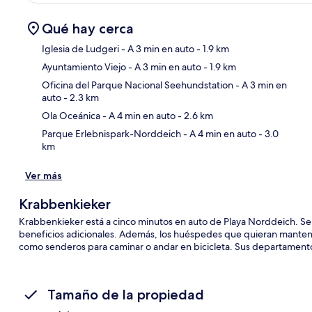
Qué hay cerca
Iglesia de Ludgeri
- A 3 min en auto
- 1.9 km
Ayuntamiento Viejo
- A 3 min en auto
- 1.9 km
Sec
Oficina del Parque Nacional Seehundstation
- A 3 min en
auto
- 2.3 km
Ola Oceánica
- A 4 min en auto
- 2.6 km
Parque Erlebnispark-Norddeich
- A 4 min en auto
- 3.0
km
Ver más
Krabbenkieker
Krabbenkieker está a cinco minutos en auto de Playa Norddeich. Serv
beneficios adicionales. Además, los huéspedes que quieran manten
como senderos para caminar o andar en bicicleta. Sus departamentos 
Tamaño de la propiedad