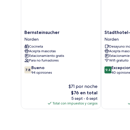
Bernsteinsucher
Stadthotel-
Bernsteinsucher
Stadthotel
Norden
Garni
Norden
Norden
Smutje
Cocineta
Desayuno inc
Norden
Acepta mascotas
Acepta masc
Estacionamiento gratis
Estacionamien
Para no fumadores
Wifi gratuito
7.8
9.4
Bueno
Excepcio
7.8
9.4
de
de
94 opiniones
40 opinion
10,
10,
Bueno,
Excepcional,
$71 por noche
94
40
El
$76 en total
opiniones
opiniones
precio
5 sept - 6 sept
actual
Total con impuestos y cargos
es
de
$76