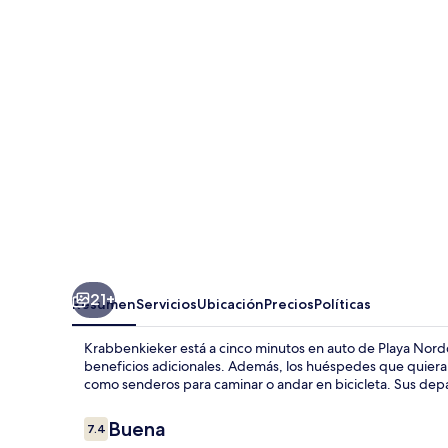
21+
Resumen
Servicios
Ubicación
Precios
Políticas
Krabbenkieker está a cinco minutos en auto de Playa Nordde
beneficios adicionales. Además, los huéspedes que quier
como senderos para caminar o andar en bicicleta. Sus depar
Opiniones
Buena
7.4
7.4 de 10,