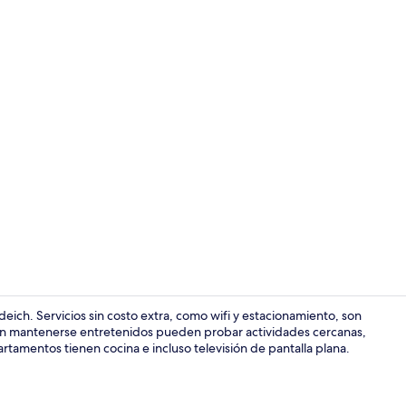
Área de sala 
ich. Servicios sin costo extra, como wifi y estacionamiento, son
an mantenerse entretenidos pueden probar actividades cercanas,
tamentos tienen cocina e incluso televisión de pantalla plana.
Área de sala 