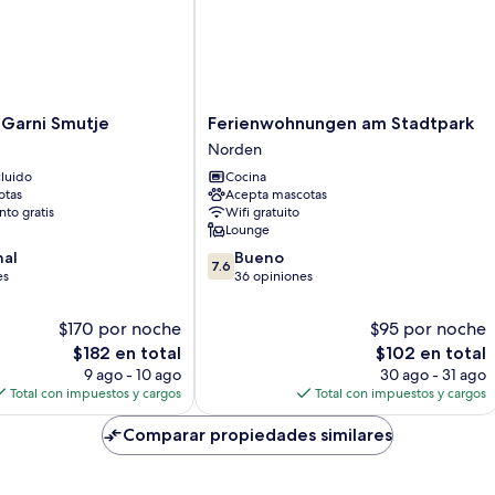
Ferienwohnungen
-Garni Smutje
Ferienwohnungen am Stadtpark
am
Norden
Stadtpark
luido
Cocina
Norden
otas
Acepta mascotas
to gratis
Wifi gratuito
Lounge
7.6
nal
Bueno
7.6
de
es
36 opiniones
10,
Bueno,
$170 por noche
$95 por noche
36
El
El
$182 en total
$102 en total
opiniones
precio
precio
9 ago - 10 ago
30 ago - 31 ago
actual
actual
Total con impuestos y cargos
Total con impuestos y cargos
es
es
de
de
Comparar propiedades similares
$182
$102