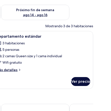
fin de semana ago 7 - ago 9
Consulta la disponibilidad para el próximo fin de semana ago 
Próximo fin de semana
ago 14 - ago 16
Mostrando 3 de 3 habitaciones
tas al exterior.
una mesita pequeña y un ventanal con vistas a edificios.
brir
Un dormitorio moderno con dos camas, un ven
6
epartamento estándar
odas
3 habitaciones
s
5 personas
otos
e
2 camas Queen size y 1 cama individual
epartamento
Wifi gratuito
stándar
ás
s detalles
talles
bre
Ver precio
partamento
tándar
Landgasthaus Leezdorfer Hof
Muschelsucher