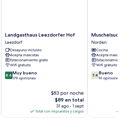
Landgasthaus
Muschelsucher
Landgasthaus Leezdorfer Hof
Muschelsucher
Leezdorfer
Norden
Leezdorf
Norden
Hof
Desayuno incluido
Cocina
Leezdorf
Acepta mascotas
Acepta mascotas
Estacionamiento gratis
Estacionamiento gratis
Wifi gratuito
Wifi gratuito
8.4
7.4
Muy bueno
Bueno
8.4
7.4
de
de
179 opiniones
91 opiniones
10,
10,
Muy
Bueno,
$83 por noche
bueno,
91
El
$89 en total
179
opiniones
precio
31 ago - 1 sept
opiniones
actual
Total con impuestos y cargos
Total con 
es
de
$89