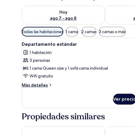
Consulta la disponibilidad para hoy ago 7 - ago 8
Consulta la d
Hoy
ago 7 - ago 8
Filtros
Todas las habitaciones
1 cama
2 camas
3 camas o más
disponibles
Abrir
Un dormitorio moderno con dos
para
6
Departamento estándar
todas
las
1 habitación
las
habitaciones
3 personas
fotos
de
1 cama Queen size y 1 sofá cama individual
Departamento
Wifi gratuito
estándar
Más
Más detalles
detalles
sobre
Ver preci
Departamento
estándar
Propiedades similares
Bernsteinsucher
Stadthotel-G