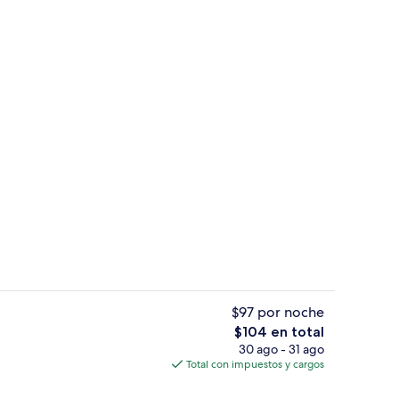
de estar
Área de sala de estar
$97 por noche
El
$104 en total
precio
30 ago - 31 ago
de estar
Terraza o patio
total
Total con impuestos y cargos
es
de