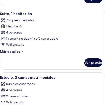
Loft,
y
1
sofá
cama
Abrir
Ropa de cama de alta calidad y caja de
cama
4
Queen
Suite, 1 habitación
todas
size
753 pies cuadrados
y
las
sofá
1 habitación
fotos
cama
de
4 personas
Suite,
1 cama King size y 1 sofá cama doble
1
Wifi gratuito
habitación
Más
Más detalles
detalles
sobre
Ver precio
Suite,
1
habitación
Abrir
Habitación de hotel con kitchenette, 
4
Estudio, 2 camas matrimoniales
todas
538 pies cuadrados
las
4 personas
fotos
de
2 camas dobles
Estudio,
Wifi gratuito