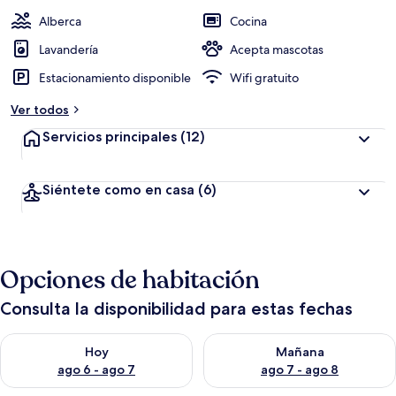
a
c
Alberca
Cocina
i
ó
Lavandería
Acepta mascotas
n
Estacionamiento disponible
Wifi gratuito
a
Ver todos
l
t
Servicios principales
(12)
a
d
Siéntete como en casa
(6)
e
l
o
s
Opciones de habitación
v
i
Consulta la disponibilidad para estas fechas
a
j
Consulta la disponibilidad para hoy ago 6 - ago 7
Consulta la disponibilidad pa
e
Hoy
Mañana
r
ago 6 - ago 7
ago 7 - ago 8
o