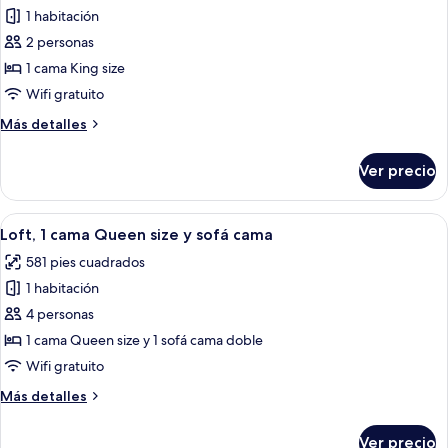
1 habitación
fotos
de
2 personas
Estudio,
1 cama King size
1
Wifi gratuito
cama
Más
Más detalles
King
detalles
size
sobre
Ver precio
Estudio,
1
cama
Abrir
Habitación de hotel con cama, escritor
4
King
Loft, 1 cama Queen size y sofá cama
todas
size
581 pies cuadrados
las
1 habitación
fotos
de
4 personas
Loft,
1 cama Queen size y 1 sofá cama doble
1
Wifi gratuito
cama
Más
Más detalles
Queen
detalles
size
sobre
Ver precio