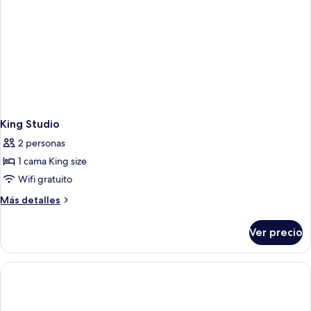
King Studio
2 personas
1 cama King size
Wifi gratuito
Más
Más detalles
detalles
sobre
Ver precio
King
Studio