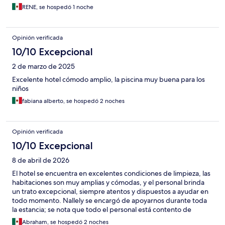
RENE, se hospedó 1 noche
Opinión verificada
10/10 Excepcional
2 de marzo de 2025
Excelente hotel cómodo amplio, la piscina muy buena para los
niños
fabiana alberto, se hospedó 2 noches
Opinión verificada
10/10 Excepcional
8 de abril de 2026
El hotel se encuentra en excelentes condiciones de limpieza, las
habitaciones son muy amplias y cómodas, y el personal brinda
un trato excepcional, siempre atentos y dispuestos a ayudar en
todo momento. Nallely se encargó de apoyarnos durante toda
la estancia; se nota que todo el personal está contento de
trabajar ahí, lo que se refleja en el excelente servicio que
Abraham, se hospedó 2 noches