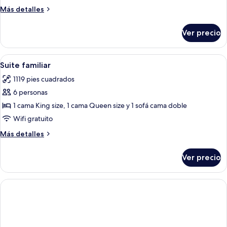
2
Más
Más detalles
camas
detalles
matrimoniales
sobre
Ver precio
Estudio,
2
camas
Abrir
Ropa de cama de alta calidad y caja de
6
matrimoniales
Suite familiar
todas
1119 pies cuadrados
las
6 personas
fotos
de
1 cama King size, 1 cama Queen size y 1 sofá cama doble
Suite
Wifi gratuito
familiar
Más
Más detalles
detalles
sobre
Ver precio
Suite
familiar