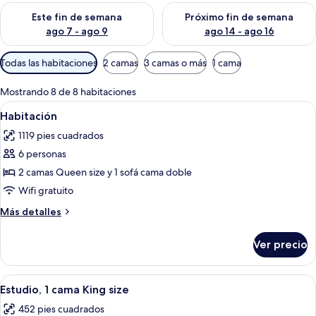
s
Consulta la disponibilidad para este fin de semana ago 7 - ag
Consulta la disponibilidad par
Este fin de semana
Próximo fin de semana
ago 7 - ago 9
ago 14 - ago 16
Filtros
Todas las habitaciones
2 camas
3 camas o más
1 cama
disponibles
para
Mostrando 8 de 8 habitaciones
las
Abrir
Habitación de hotel con dos camas, telev
6
Habitación
habitaciones
todas
1119 pies cuadrados
las
6 personas
fotos
de
2 camas Queen size y 1 sofá cama doble
Habitación
Wifi gratuito
Más
Más detalles
detalles
sobre
Ver precio
Habitación
Abrir
Ropa de cama de alta calidad y caja de
4
Estudio, 1 cama King size
todas
452 pies cuadrados
las