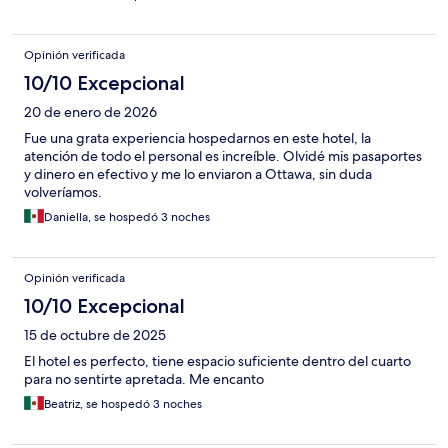
brindan. El hotel se encuentra en excelentes condiciones de
limpieza, las habitaciones son muy amplias y cómodas, y el
personal brinda un trato excepcional, siempre atentos y
Opinión verificada
dispuestos a ayudar en todo momento. Nallely se encargó de
apoyarnos durante toda la estancia; se nota que todo el
10/10 Excepcional
personal está contento de trabajar ahí, lo que se refleja en el
20 de enero de 2026
excelente servicio que brindan.
Fue una grata experiencia hospedarnos en este hotel, la
atención de todo el personal es increíble. Olvidé mis pasaportes
y dinero en efectivo y me lo enviaron a Ottawa, sin duda
volveríamos.
Daniella, se hospedó 3 noches
Opinión verificada
10/10 Excepcional
15 de octubre de 2025
El hotel es perfecto, tiene espacio suficiente dentro del cuarto
para no sentirte apretada. Me encanto
Beatriz, se hospedó 3 noches