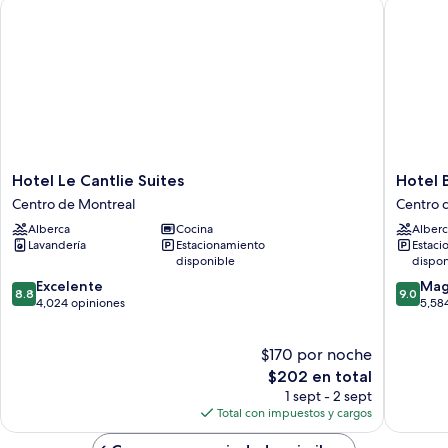
Hotel Le Cantlie Suites
Hotel Bo
Hotel
Hotel
Hotel Le Cantlie Suites
Hotel 
Le
Bonaven
Centro de Montreal
Centro 
Cantlie
Montrea
Alberca
Cocina
Alberc
Suites
Centro
Lavandería
Estacionamiento
Estaci
Centro
de
disponible
dispon
de
Montrea
8.8
9.0
Montreal
Excelente
Mag
8.8
9.0
de
de
4,024 opiniones
5,58
10,
10,
Excelente,
Magnífi
$170 por noche
4,024
5,584
opiniones
El
opinion
$202 en total
precio
1 sept - 2 sept
actual
Total con impuestos y cargos
es
de