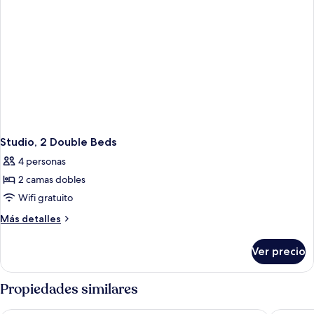
Studio, 2 Double Beds
4 personas
2 camas dobles
Wifi gratuito
Más
Más detalles
detalles
sobre
Ver precio
Studio,
2
Double
Propiedades similares
Beds