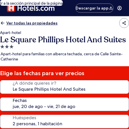
Ir a la sección principal de la página
Descargar la app
Ver todas las propiedades
Apart-hotel
Le Square Phillips Hotel And Suites
Propiedad
de
Apart-hotel para familias con alberca techada, cerca de Calle Sainte-
3.0
Catherine
estrellas
Elige las fechas para ver precios
¿A dónde quieres ir?
Fechas
Huéspedes