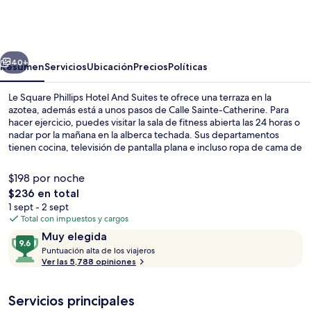
Square
Phillips
Hotel
erior
Siguiente
And
40+
Resumen
Servicios
Ubicación
Precios
Políticas
Suites
Le Square Phillips Hotel And Suites te ofrece una terraza en la
azotea, además está a unos pasos de Calle Sainte-Catherine. Para
hacer ejercicio, puedes visitar la sala de fitness abierta las 24 horas o
nadar por la mañana en la alberca techada. Sus departamentos
tienen cocina, televisión de pantalla plana e incluso ropa de cama de
alta calidad. A otros visitantes les gusta la ubicación céntrica de la
propiedad por sus atractivos turísticos, y porque está a una corta
$198 por noche
distancia a pie de algunas opciones de transporte público: Estación
El
$236 en total
de metro de McGill está a 5 minutos y Estación de metro de Square
precio
1 sept - 2 sept
Victoria está a 5 minutos.
Vista frontal de la propiedad
total
Total con impuestos y cargos
es
Opiniones
9.6
Muy elegida
de
P
de
Puntuación alta de los viajeros
$236
u
Ver las 5,788 opiniones
10,
n
Muy
t
elegida
Servicios principales
u