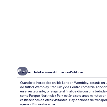
Wembley
37+
Resumen
Habitaciones
Ubicación
Políticas
Cuando te hospedes en ibis London Wembley, estarás en una
de fútbol Wembley Stadium y de Centro comercial London 
en el restaurante, o relajarte al final de día con una beb
como Parque Northwick Park están a solo unos minutos en 
calificaciones de otros visitantes. Hay opciones de trans
apenas 14 minutos a pie.