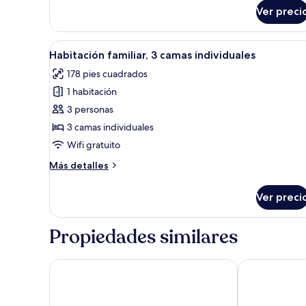
Habitación
Ver preci
doble,
1
cama
Abrir
Ropa de cama hipoalergénica, e
matrimonial
4
Habitación familiar, 3 camas individuales
todas
178 pies cuadrados
las
1 habitación
fotos
de
3 personas
Habitación
3 camas individuales
familiar,
Wifi gratuito
3
Más
Más detalles
camas
detalles
individuales
sobre
Ver preci
Habitación
familiar,
3
Propiedades similares
camas
individuales
London Wembley International Hotel
St George H