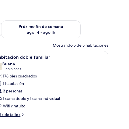
fin de semana ago 7 - ago 9
Consulta la disponibilidad para el próximo fin de semana ago 
Próximo fin de semana
ago 14 - ago 16
Mostrando 5 de 5 habitaciones
un puente.
io y cortinas blackout
brir
Ropa de cama hipoalergénica, escritorio y cor
6
bitación doble familiar
odas
Buena
s
6
7.6 de 10
(11
11 opiniones
otos
opiniones)
178 pies cuadrados
e
1 habitación
abitación
3 personas
oble
1 cama doble y 1 cama individual
miliar
Wifi gratuito
ás
s detalles
talles
bre