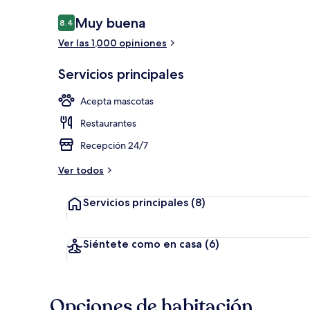
Opiniones
Muy buena
8.4
8.4 de 10,
Ver las 1,000 opiniones
Bar (en la pr
Servicios principales
Acepta mascotas
Restaurantes
Recepción 24/7
Ver todos
Servicios principales
(8)
Siéntete como en casa
(6)
Opciones de habitación