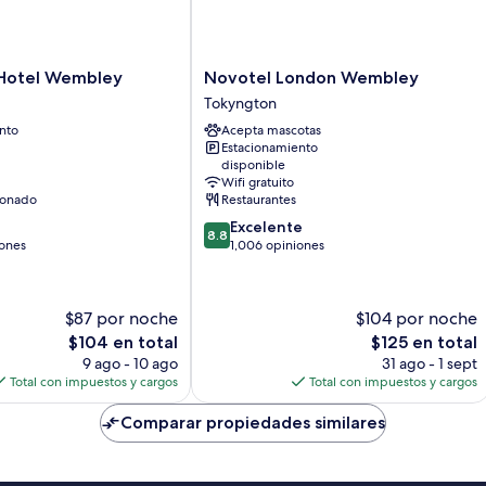
Novotel
Hotel Wembley
Novotel London Wembley
London
Tokyngton
Wembley
nto
Acepta mascotas
Tokyngton
Estacionamiento
disponible
Wifi gratuito
ionado
Restaurantes
8.8
Excelente
8.8
de
iones
1,006 opiniones
10,
Excelente,
1,006
$87 por noche
$104 por noche
opiniones
El
El
$104 en total
$125 en total
precio
precio
9 ago - 10 ago
31 ago - 1 sept
actual
actual
Total con impuestos y cargos
Total con impuestos y cargos
es
es
de
de
Comparar propiedades similares
$104
$125