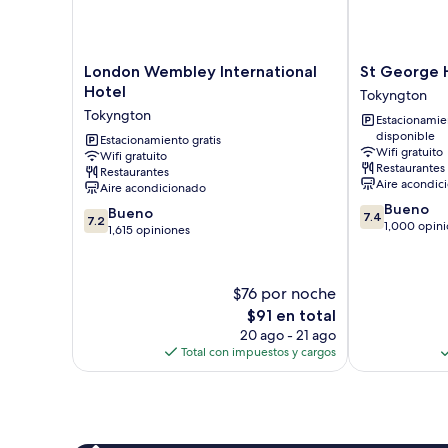
London
St
London Wembley International
St George 
Wembley
George
Hotel
Tokyngton
International
Hotel
Tokyngton
Estacionamie
Hotel
Wembley
disponible
Tokyngton
Estacionamiento gratis
Tokyngton
Wifi gratuito
Wifi gratuito
Restaurantes
Restaurantes
Aire acondic
Aire acondicionado
7.4
Bueno
7.2
Bueno
7.4
7.2
de
1,000 opin
de
1,615 opiniones
10,
10,
Bueno,
Bueno,
1,000
1,615
$76 por noche
opiniones
opiniones
El
$91 en total
precio
20 ago - 21 ago
actual
Total con impuestos y cargos
es
de
$91