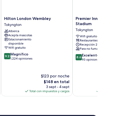
Hilton
Premier
Hilton London Wembley
Premier Inn London
London
Inn
Stadium
Tokyngton
Wembley
London
Tokyngton
Alberca
Tokyngton
Wembley
Acepta mascotas
Stadium
Wifi gratuito
Estacionamiento
Restaurantes
Tokyngton
disponible
Recepción 24/7
Wifi gratuito
Para no fumadores
9.2
Magnífico
8.6
Excelente
9.2
8.6
de
1,224 opiniones
de
93 opiniones
10,
10,
Magnífico,
Excelente,
1,224
93
$123 por noche
$
opiniones
opiniones
El
$148 en total
precio
3 sept - 4 sept
actual
Total con impuestos y cargos
Total con 
es
de
$148