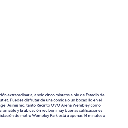
ción del mapa
n extraordinaria, a solo cinco minutos a pie de Estadio de
et. Puedes disfrutar de una comida o un bocadillo en el
o lounge. Asimismo, tanto Recinto OVO Arena Wembley como
l amable y la ubicación reciben muy buenas calificaciones
 Estación de metro Wembley Park está a apenas 14 minutos a