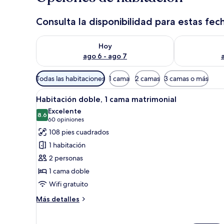
Consulta la disponibilidad para estas fec
Consulta la disponibilidad para hoy ago 6 - ago 7
Consulta la d
Hoy
ago 6 - ago 7
Filtros
Todas las habitaciones
1 cama
2 camas
3 camas o más
disponibles
Abrir
Habitación de hotel con una cam
para
8
Habitación doble, 1 cama matrimonial
todas
las
Excelente
las
8.6
habitaciones
8.6 de 10
(60
60 opiniones
fotos
opiniones)
108 pies cuadrados
de
1 habitación
Habitación
2 personas
doble,
1 cama doble
1
Wifi gratuito
cama
matrimonial
Más
Más detalles
detalles
sobre