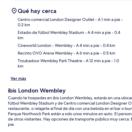
Qué hay cerca
Centro comercial London Designer Outlet
- A 1 min a pie
-
0.2 km
Estadio de fútbol Wembley Stadium
- A 4 min a pie
- 0.4
Sec
km
Cineworld London - Wembley
- A 4 min a pie
- 0.4 km
Recinto OVO Arena Wembley
- A 6 min a pie
- 0.5 km
Troubadour Wembley Park Theatre
- A 12 min a pie
- 1.0
km
Ver más
ibis London Wembley
Cuando te hospedes en ibis London Wembley, estarás en una ubicació
fútbol Wembley Stadium y de Centro comercial London Designer Outl
restaurante, o relajarte al final de día con una bebida en el bar 
Parque Northwick Park están a solo unos minutos en auto. El persona
de otros visitantes. Hay opciones de transporte público muy cerca:
pie.