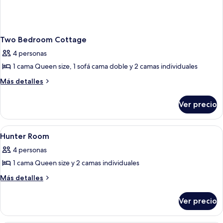
Two Bedroom Cottage
4 personas
1 cama Queen size, 1 sofá cama doble y 2 camas individuales
Más
Más detalles
detalles
sobre
Ver precio
Two
Bedroom
Cottage
Abrir
Dos personas en una cama con una lap
3
Hunter Room
todas
4 personas
las
1 cama Queen size y 2 camas individuales
fotos
de
Más
Más detalles
detalles
Hunter
sobre
Room
Ver precio
Hunter
Room