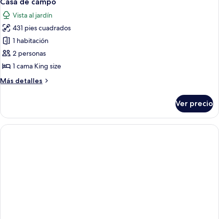
Casa de campo
todas
Vista al jardín
las
431 pies cuadrados
fotos
de
1 habitación
Casa
2 personas
de
1 cama King size
campo
Más
Más detalles
detalles
sobre
Ver precio
Casa
de
campo