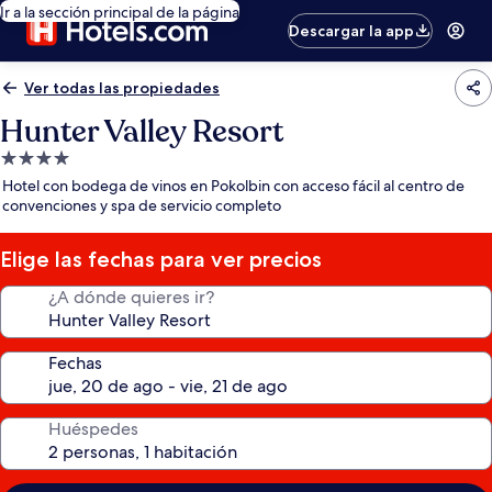
Ir a la sección principal de la página
Descargar la app
Ver todas las propiedades
Hunter Valley Resort
Propiedad
de
Hotel con bodega de vinos en Pokolbin con acceso fácil al centro de
4.0
convenciones y spa de servicio completo
estrellas
Elige las fechas para ver precios
¿A dónde quieres ir?
Fechas
Huéspedes