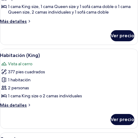
Casa
1 cama King size, 1 cama Queen size y 1 sofá cama doble o 1 cama
Queen size, 2 camas individuales y 1 sofá cama doble
de
campo,
Más
Más detalles
2
detalles
sobre
habitaciones
Ver precio
Casa
de
campo,
Abrir
Una pareja sentada en una cama con un 
4
2
Habitación (King)
todas
habitaciones
Vista al cerro
las
377 pies cuadrados
fotos
de
1 habitación
Habitación
2 personas
(King)
1 cama King size o 2 camas individuales
Más
Más detalles
detalles
sobre
Ver precio
Habitación
(King)
Abrir
Una habitación de hotel con una cama g
3