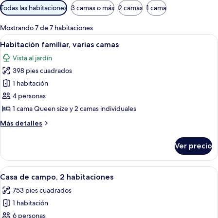
Filtros
Todas las habitaciones
3 camas o más
2 camas
1 cama
disponibles
para
Mostrando 7 de 7 habitaciones
las
Abrir
Un dormitorio con una cama, almohada
3
Habitación familiar, varias camas
habitaciones
todas
Vista al jardín
las
398 pies cuadrados
fotos
de
1 habitación
Habitación
4 personas
familiar,
1 cama Queen size y 2 camas individuales
varias
Más
Más detalles
camas
detalles
sobre
Ver precio
Habitación
familiar,
varias
Abrir
Una familia en un porche con barandill
5
camas
Casa de campo, 2 habitaciones
todas
753 pies cuadrados
las
1 habitación
fotos
de
6 personas