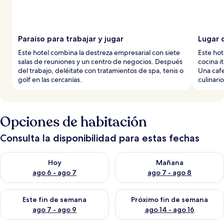
Paraíso para trabajar y jugar
Lugar 
Este hotel combina la destreza empresarial con siete
Este hot
salas de reuniones y un centro de negocios. Después
cocina it
del trabajo, deléitate con tratamientos de spa, tenis o
Una cafe
golf en las cercanías.
culinario
Opciones de habitación
Consulta la disponibilidad para estas fechas
Consulta la disponibilidad para hoy ago 6 - ago 7
Consulta la disponibilidad pa
Hoy
Mañana
ago 6 - ago 7
ago 7 - ago 8
Consulta la disponibilidad para este fin de semana ago 7 - ag
Consulta la disponibilidad par
Este fin de semana
Próximo fin de semana
ago 7 - ago 9
ago 14 - ago 16