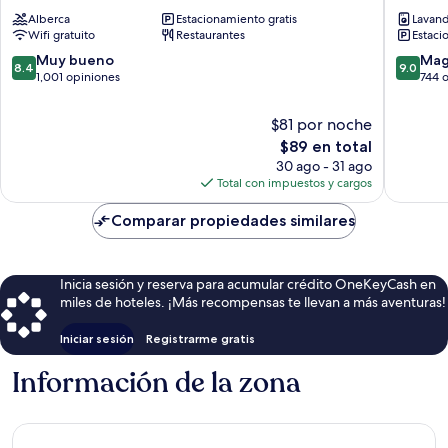
Pokolbin
Hotel
Alberca
Estacionamiento gratis
Lavand
Pokolbi
Wifi gratuito
Restaurantes
Estaci
8.4
9.0
Muy bueno
Mag
8.4
9.0
de
de
1,001 opiniones
744 
10,
10,
Muy
Magnífi
$81 por noche
bueno,
744
El
$89 en total
1,001
opinion
precio
30 ago - 31 ago
opiniones
actual
Total con impuestos y cargos
es
de
Comparar propiedades similares
$89
Inicia sesión y reserva para acumular crédito OneKeyCash en
miles de hoteles. ¡Más recompensas te llevan a más aventuras!
Iniciar sesión
Registrarme gratis
Información de la zona