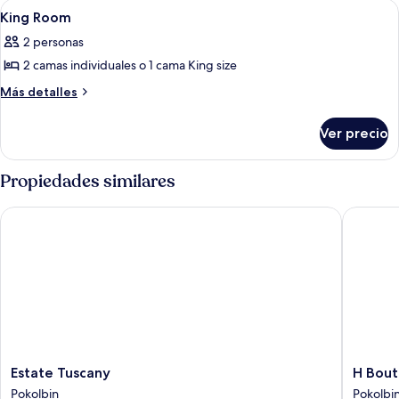
Abrir
Habitación de hotel con cama, sofá, m
5
King Room
todas
2 personas
las
2 camas individuales o 1 cama King size
fotos
de
Más
Más detalles
detalles
King
sobre
Room
Ver precio
King
Room
Propiedades similares
Estate Tuscany
H Boutiq
Estate
H
Estate Tuscany
H Bout
Tuscany
Boutiqu
Pokolbin
Pokolbi