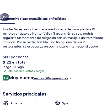
Resort
erior
Siguiente
65+
Resumen
Habitaciones
Ubicación
Políticas
Hunter Valley Resort te ofrece una bodega de vinos y está a 10
minutos en auto de Hunter Valley Gardens. En su spa, podrás
regalarte un momento de relajación con un masaje o un tratamiento
corporal. Por su parte, Matilda Bay Dining, uno de sus 2
restaurantes, se especializa en cocina local e internacional y abre
para el desayuno, la comida y la cena. La propiedad destaca por su
alberca al aire libre, su bar o lounge y su cancha de tenis al aire libre.
$110 por noche
A otros visitantes les encanta el personal amable.
El
$122 en total
precio
9 ago - 10 ago
2 restaurantes; se sirven desayunos, c
total
Total con impuestos y cargos
es
Opiniones
Muy buena
8.2
Ver las 896 opiniones
de
8.2 de 10,
$122
Servicios principales
Alberca
Spa