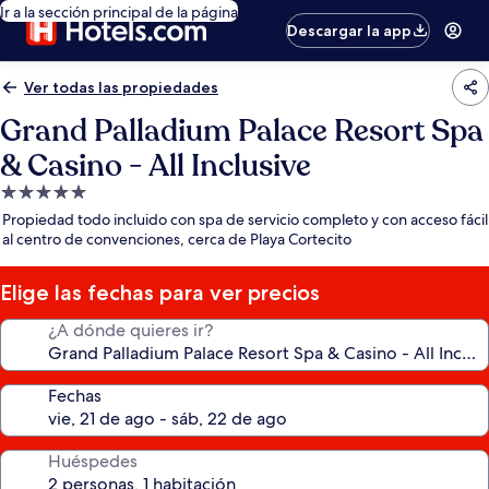
Ir a la sección principal de la página
Descargar la app
Ver todas las propiedades
Grand Palladium Palace Resort Spa
& Casino - All Inclusive
Propiedad
de
Propiedad todo incluido con spa de servicio completo y con acceso fácil
5.0
al centro de convenciones, cerca de Playa Cortecito
estrellas
Elige las fechas para ver precios
¿A dónde quieres ir?
Fechas
Huéspedes