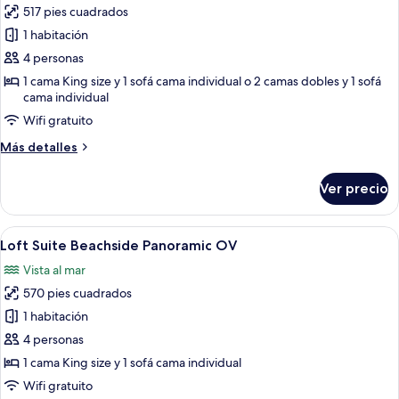
517 pies cuadrados
fotos
de
1 habitación
Junior
4 personas
Suite
1 cama King size y 1 sofá cama individual o 2 camas dobles y 1 sofá
Beachside
cama individual
Ocean
Wifi gratuito
View
Más
Más detalles
detalles
sobre
Ver precio
Junior
Suite
Beachside
Abrir
Una habitación de hotel moderna con u
5
Ocean
Loft Suite Beachside Panoramic OV
todas
View
Vista al mar
las
570 pies cuadrados
fotos
de
1 habitación
Loft
4 personas
Suite
1 cama King size y 1 sofá cama individual
Beachside
Wifi gratuito