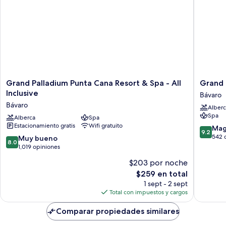
Grand
Grand
Grand Palladium Punta Cana Resort & Spa - All
Grand P
Palladium
Palladi
Inclusive
Bávaro
Punta
Select
Bávaro
Alberc
Cana
Bávaro
Spa
Resort
Alberca
Spa
-
Estacionamiento gratis
Wifi gratuito
&
All
9.2
Mag
9.2
Spa
Inclusiv
de
542 
8.0
Muy bueno
8.0
-
Bávaro
10,
de
1,019 opiniones
All
Magnífi
10,
$203 por noche
Inclusive
542
Muy
Bávaro
El
opinion
$259 en total
bueno,
precio
1,019
1 sept - 2 sept
actual
opiniones
Total con impuestos y cargos
es
de
Comparar propiedades similares
$259