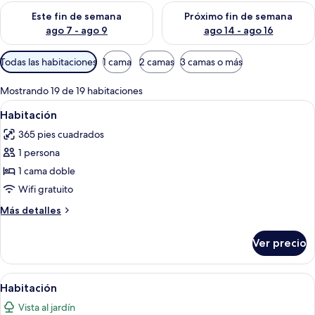
Consulta la disponibilidad para este fin de semana ago 7 - ag
Consulta la disponibilidad par
Este fin de semana
Próximo fin de semana
ago 7 - ago 9
ago 14 - ago 16
Filtros
Todas las habitaciones
1 cama
2 camas
3 camas o más
disponibles
para
Mostrando 19 de 19 habitaciones
las
Abrir
Ropa de cama de alta calidad y artículo
4
Habitación
habitaciones
todas
365 pies cuadrados
las
1 persona
fotos
de
1 cama doble
Habitación
Wifi gratuito
Más
Más detalles
detalles
sobre
Ver precio
Habitación
Abrir
Ropa de cama de alta calidad y artículo
4
Habitación
todas
Vista al jardín
las