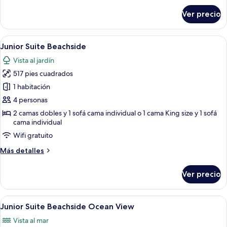
Up
sobre
Ver precio
Junior
Beachside
Suite
Swim
Abrir
Una habitación de hotel con sofá, cam
6
Up
Junior Suite Beachside
todas
Beachside
Vista al jardín
las
517 pies cuadrados
fotos
de
1 habitación
Junior
4 personas
Suite
2 camas dobles y 1 sofá cama individual o 1 cama King size y 1 sofá
Beachside
cama individual
Wifi gratuito
Más
Más detalles
detalles
sobre
Ver precio
Junior
Suite
Beachside
Abrir
Una habitación de hotel con sofá, cam
6
Junior Suite Beachside Ocean View
todas
Vista al mar
las