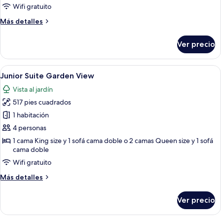
Suite
Wifi gratuito
Garden
Más
Más detalles
View
detalles
sobre
Ver precio
Loft
Suite
Garden
Abrir
Una habitación de hotel con sofá, cam
7
View
Junior Suite Garden View
todas
Vista al jardín
las
517 pies cuadrados
fotos
de
1 habitación
Junior
4 personas
Suite
1 cama King size y 1 sofá cama doble o 2 camas Queen size y 1 sofá
Garden
cama doble
View
Wifi gratuito
Más
Más detalles
detalles
sobre
Ver precio
Junior
Suite
Garden