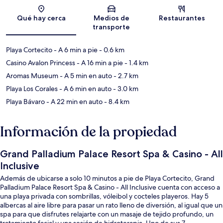
Sección del mapa
Qué hay cerca
Medios de
Restaurantes
transporte
Playa Cortecito
- A 6 min a pie
- 0.6 km
Casino Avalon Princess
- A 16 min a pie
- 1.4 km
Aromas Museum
- A 5 min en auto
- 2.7 km
Playa Los Corales
- A 6 min en auto
- 3.0 km
Playa Bávaro
- A 22 min en auto
- 8.4 km
Información de la propiedad
Grand Palladium Palace Resort Spa & Casino - All
Inclusive
Además de ubicarse a solo 10 minutos a pie de Playa Cortecito, Grand
Palladium Palace Resort Spa & Casino - All Inclusive cuenta con acceso a
una playa privada con sombrillas, vóleibol y cocteles playeros. Hay 5
albercas al aire libre para pasar un rato lleno de diversión, al igual que un
spa para que disfrutes relajarte con un masaje de tejido profundo, un
tratamiento facial y una sesión de hidroterapia. Uno de sus 7