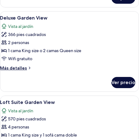
Abrir
Habitación de hotel con dos camas, un es
5
Deluxe Garden View
todas
Vista al jardín
las
366 pies cuadrados
fotos
de
2 personas
Deluxe
1 cama King size o 2 camas Queen size
Garden
Wifi gratuito
View
Más
Más detalles
detalles
sobre
Ver precio
Deluxe
Garden
View
Abrir
Un dormitorio moderno con una cama gr
5
Loft Suite Garden View
todas
Vista al jardín
las
570 pies cuadrados
fotos
de
4 personas
Loft
1 cama King size y 1 sofá cama doble