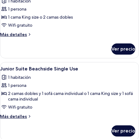
1 habitación
las
1 persona
fotos
de
1 cama King size o 2 camas dobles
Deluxe
Wifi gratuito
Beachside
Más
Más detalles
Single
detalles
Use
sobre
Ver precio
Deluxe
Beachside
Single
Abrir
Habitación de hotel moderna con sofá
5
Use
Junior Suite Beachside Single Use
todas
1 habitación
las
1 persona
fotos
de
2 camas dobles y 1 sofá cama individual o 1 cama King size y 1 sofá
cama individual
Junior
Wifi gratuito
Suite
Beachside
Más
Más detalles
Single
detalles
sobre
Use
Ver precio
Junior
Suite