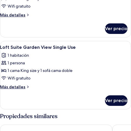
Loft
Wifi gratuito
Suite
Más
Más detalles
Beachside
detalles
Panoramic
sobre
Ver precio
Loft
OV
Suite
Single
Beachside
Abrir
Un dormitorio moderno con una cama gr
Use
5
Panoramic
Loft Suite Garden View Single Use
todas
OV
1 habitación
Single
las
Use
1 persona
fotos
de
1 cama King size y 1 sofá cama doble
Loft
Wifi gratuito
Suite
Más
Más detalles
Garden
detalles
View
sobre
Ver precio
Loft
Single
Suite
Use
Garden
Propiedades similares
View
Single
Grand Palladium Punta Cana Resort & Spa - All Inclusive
Grand Pal
Use