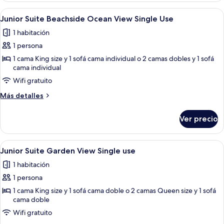
Beachside
Abrir
Una habitación de hotel con sofá, cam
6
Single
Junior Suite Beachside Ocean View Single Use
todas
Use
1 habitación
las
1 persona
fotos
de
1 cama King size y 1 sofá cama individual o 2 camas dobles y 1 sofá
cama individual
Junior
Wifi gratuito
Suite
Beachside
Más
Más detalles
Ocean
detalles
sobre
View
Ver precio
Junior
Single
Suite
Use
Beachside
Abrir
Una habitación de hotel con sofá, cam
5
Ocean
Junior Suite Garden View Single use
todas
View
1 habitación
Single
las
Use
1 persona
fotos
de
1 cama King size y 1 sofá cama doble o 2 camas Queen size y 1 sofá
cama doble
Junior
Wifi gratuito
Suite