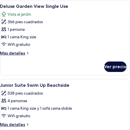
Abrir
Habitación de hotel con dos camas, un es
6
View
Deluxe Garden View Single Use
todas
Vista al jardín
las
366 pies cuadrados
fotos
de
1 persona
Deluxe
1 cama King size
Garden
Wifi gratuito
View
Más
Más detalles
Single
detalles
Use
sobre
Ver precio
Deluxe
Garden
View
Abrir
Un área de piscina con cubierta de made
5
Single
Junior Suite Swim Up Beachside
todas
Use
538 pies cuadrados
las
4 personas
fotos
de
1 cama King size y 1 sofá cama doble
Junior
Wifi gratuito
Suite
Más
Más detalles
Swim
detalles