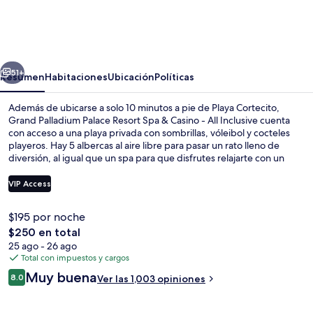
Palladium
Palace
Resort
erior
Siguiente
Spa
51+
Resumen
Habitaciones
Ubicación
Políticas
&
Además de ubicarse a solo 10 minutos a pie de Playa Cortecito,
Casino
Grand Palladium Palace Resort Spa & Casino - All Inclusive cuenta
con acceso a una playa privada con sombrillas, vóleibol y cocteles
-
playeros. Hay 5 albercas al aire libre para pasar un rato lleno de
All
diversión, al igual que un spa para que disfrutes relajarte con un
masaje de tejido profundo, un tratamiento facial y una sesión de
Inclusive
hidroterapia. Uno de sus 7 restaurantes es Bhogali, que sirve cocina
VIP Access
india y está abierto para la cena. Otros servicios y amenidades a
destacar de esta propiedad de lujo son sus 3 bares junto a la
$195 por noche
alberca, su casino y su club infantil gratis. Otros visitantes hablan
Exterior
El
$250 en total
maravillas de las amenidades y características como el personal
precio
amable.
25 ago - 26 ago
total
Total con impuestos y cargos
es
Opiniones
Muy buena
8.0
Ver las 1,003 opiniones
de
8.0 de 10,
$250