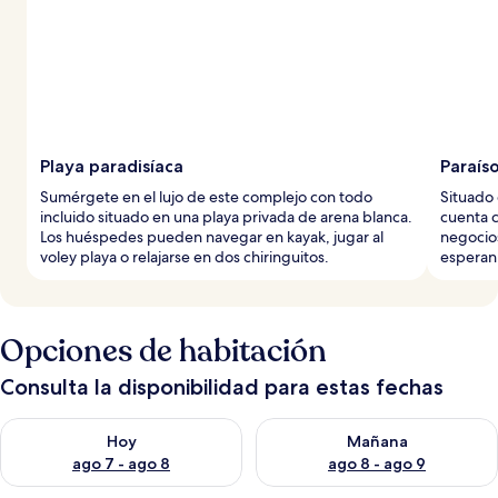
Playa paradisíaca
Paraíso
Sumérgete en el lujo de este complejo con todo
Situado 
incluido situado en una playa privada de arena blanca.
cuenta c
Los huéspedes pueden navegar en kayak, jugar al
negocios
voley playa o relajarse en dos chiringuitos.
esperan 
Opciones de habitación
Consulta la disponibilidad para estas fechas
Consulta la disponibilidad para hoy ago 7 - ago 8
Consulta la disponibilidad pa
Hoy
Mañana
ago 7 - ago 8
ago 8 - ago 9