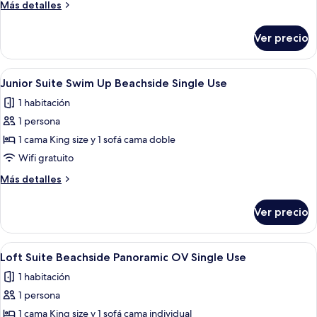
Garden
Más
Más detalles
View
detalles
sobre
Single
Ver precio
Junior
use
Suite
Garden
Abrir
Un área de piscina con cubierta de made
5
View
Junior Suite Swim Up Beachside Single Use
todas
Single
1 habitación
use
las
1 persona
fotos
de
1 cama King size y 1 sofá cama doble
Junior
Wifi gratuito
Suite
Más
Más detalles
Swim
detalles
Up
sobre
Ver precio
Junior
Beachside
Suite
Single
Swim
Abrir
Una habitación de hotel moderna con u
Use
7
Up
Loft Suite Beachside Panoramic OV Single Use
todas
Beachside
1 habitación
Single
las
Use
1 persona
fotos
de
1 cama King size y 1 sofá cama individual