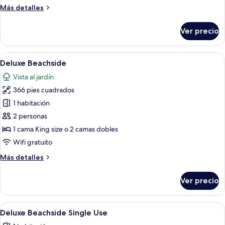
Panoramic
Más
Más detalles
OV
detalles
sobre
Ver precio
Loft
Suite
Beachside
Abrir
Habitación de hotel con dos camas, un es
5
Panoramic
Deluxe Beachside
todas
OV
Vista al jardín
las
366 pies cuadrados
fotos
de
1 habitación
Deluxe
2 personas
Beachside
1 cama King size o 2 camas dobles
Wifi gratuito
Más
Más detalles
detalles
sobre
Ver precio
Deluxe
Beachside
Abrir
Habitación de hotel con dos camas, un es
5
Deluxe Beachside Single Use
todas