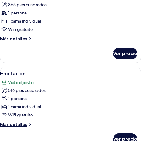
365 pies cuadrados
fotos
de
1 persona
Habitación
1 cama individual
Wifi gratuito
Más
Más detalles
detalles
sobre
Ver precio
Habitación
Abrir
Ropa de cama de alta calidad y artículo
4
Habitación
todas
Vista al jardín
las
516 pies cuadrados
fotos
de
1 persona
Habitación
1 cama individual
Wifi gratuito
Más
Más detalles
detalles
sobre
Ver precio
Habitación