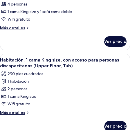
4 personas
Suite,
1
1 cama King size y 1 sofá cama doble
cama
Wifi gratuito
King
Más
Más detalles
size
detalles
y
sobre
Ver precio
Suite,
sofá
1
cama
cama
Abrir
Habitación de hotel con una cama gran
(Sofa
5
King
Habitación, 1 cama King size, con acceso para personas
todas
size
Sleeper,
discapacitadas (Upper Floor, Tub)
y
las
Roll-
290 pies cuadrados
sofá
fotos
in
cama
1 habitación
de
Shower,
(Sofa
2 personas
Habitación,
Sleeper,
2
Roll-
1
1 cama King size
Rooms)
in
cama
Wifi gratuito
Shower,
King
2
Más
Más detalles
size,
Rooms)
detalles
con
sobre
Ver precio
Habitación,