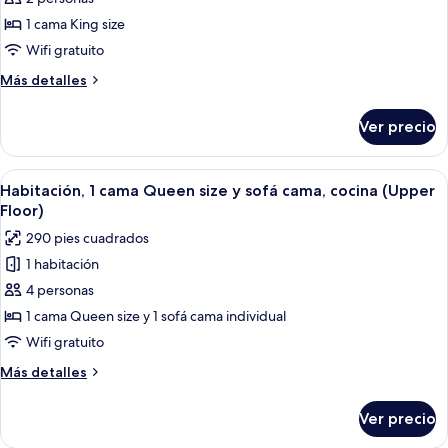
cocina
Habitación,
1 cama King size
1
Wifi gratuito
cama
Más
Más detalles
King
detalles
size
sobre
Ver precio
Habitación,
(Upper
1
Floor)
cama
Abrir
Cocina compacta con armarios de madera
6
King
Habitación, 1 cama Queen size y sofá cama, cocina (Upper
todas
size
Floor)
(Upper
las
290 pies cuadrados
Floor)
fotos
1 habitación
de
4 personas
Habitación,
1
1 cama Queen size y 1 sofá cama individual
cama
Wifi gratuito
Queen
Más
Más detalles
size
detalles
y
sobre
Ver precio
Habitación,
sofá
1