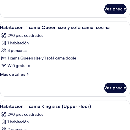
detalles
con
sobre
Ver precio
Habitación,
acceso
2
para
camas
Abrir
Cocina compacta con armarios de madera
personas
6
Queen
Habitación, 1 cama Queen size y sofá cama, cocina
todas
size,
discapacitadas
290 pies cuadrados
con
las
(Tub)
acceso
1 habitación
fotos
para
de
4 personas
personas
Habitación,
discapacitadas
1 cama Queen size y 1 sofá cama doble
(Tub)
1
Wifi gratuito
cama
Más
Más detalles
Queen
detalles
size
sobre
Ver precio
Habitación,
y
1
sofá
cama
Abrir
Habitación de hotel con una cama gran
cama,
5
Queen
Habitación, 1 cama King size (Upper Floor)
todas
cocina
size
290 pies cuadrados
y
las
sofá
1 habitación
fotos
cama,
de
2 personas