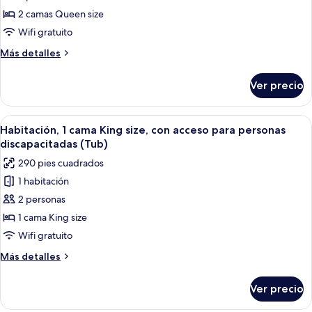
2
(Sofa
2
2 camas Queen size
Rooms)
Sleeper,
camas
Wifi gratuito
Tub,
Queen
2
Más
Más detalles
size,
Rooms)
detalles
con
sobre
Ver precio
Habitación,
acceso
2
para
camas
Abrir
Habitación de hotel con una cama gran
personas
6
Queen
Habitación, 1 cama King size, con acceso para personas
todas
size,
discapacitadas
discapacitadas (Tub)
con
las
(Roll-
290 pies cuadrados
acceso
fotos
in
para
1 habitación
de
Shower)
personas
2 personas
Habitación,
discapacitadas
(Roll-
1
1 cama King size
in
cama
Wifi gratuito
Shower)
King
Más
Más detalles
size,
detalles
con
sobre
Ver precio
Habitación,
acceso
1