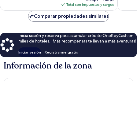
actual
Center
opinion
Total con impuestos y cargos
es
District
de
Comparar propiedades similares
$104
Inicia sesión y reserva para acumular crédito OneKeyCash en
miles de hoteles. ¡Más recompensas te llevan a más aventuras!
Iniciar sesión
Registrarme gratis
Información de la zona