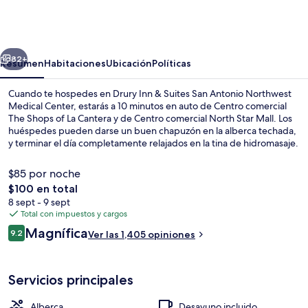
Inn
&
Suites
erior
Siguiente
San
82+
Resumen
Habitaciones
Ubicación
Políticas
Antonio
Cuando te hospedes en Drury Inn & Suites San Antonio Northwest
Northwest
Medical Center, estarás a 10 minutos en auto de Centro comercial
The Shops of La Cantera y de Centro comercial North Star Mall. Los
Medical
huéspedes pueden darse un buen chapuzón en la alberca techada,
Center
y terminar el día completamente relajados en la tina de hidromasaje.
Asimismo, tanto Universidad de Texas en San Antonio como Centro
comercial The Rim están a solo unos minutos en auto. El práctico
$85 por noche
estacionamiento y el personal amable reciben muy buenas
El
$100 en total
calificaciones de otros visitantes.
precio
8 sept - 9 sept
Lobby
total
Total con impuestos y cargos
es
Opiniones
Magnífica
9.2
Ver las 1,405 opiniones
de
9.2 de 10,
$100
Servicios principales
Alberca
Desayuno incluido