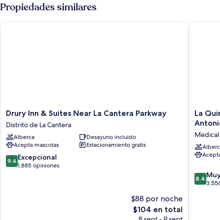
Propiedades similares
Drury Inn & Suites Near La Cantera Parkway
La Quint
Drury
La
Drury Inn & Suites Near La Cantera Parkway
La Qui
Inn
Quinta
Antoni
Distrito de La Cantera
&
Inn
Medical 
Alberca
Desayuno incluido
Suites
&
Acepta mascotas
Estacionamiento gratis
Near
Suites
Alberc
Acept
La
by
9.4
Excepcional
9.4
Cantera
Wyndh
de
1,885 opiniones
Parkway
San
10,
8.4
Muy
8.4
Distrito
Antonio
Excepcional,
de
3,55
de
Medical
1,885
10,
$88 por noche
La
Ctr
opiniones
Muy
El
Cantera
$104 en total
NW
bueno,
precio
Medical
3,556
8 sept - 9 sept