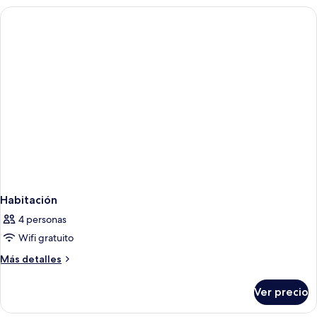
para
cama
personas
King
size,
discapacitadas
con
(Tub)
acceso
para
personas
discapacitadas
(Tub)
Habitación
4 personas
Wifi gratuito
Más
Más detalles
detalles
sobre
Ver precio
Habitación