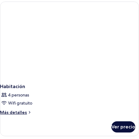
Habitación
4 personas
Wifi gratuito
Más
Más detalles
detalles
sobre
Ver precio
Habitación