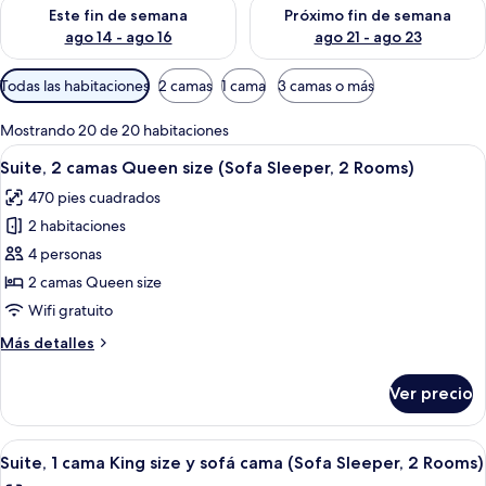
Consulta la disponibilidad para este fin de semana ago 14 - ag
Consulta la disponibilidad pa
Este fin de semana
Próximo fin de semana
ago 14 - ago 16
ago 21 - ago 23
Filtros
Todas las habitaciones
2 camas
1 cama
3 camas o más
disponibles
para
Mostrando 20 de 20 habitaciones
las
Abrir
Habitación de hotel con televisión de p
6
Suite, 2 camas Queen size (Sofa Sleeper, 2 Rooms)
habitaciones
todas
470 pies cuadrados
las
2 habitaciones
fotos
de
4 personas
Suite,
2 camas Queen size
2
Wifi gratuito
camas
Más
Más detalles
Queen
detalles
size
sobre
Ver precio
Suite,
(Sofa
2
Sleeper,
camas
Abrir
Habitación de hotel con sofá, una mesit
2
6
Queen
Suite, 1 cama King size y sofá cama (Sofa Sleeper, 2 Rooms)
todas
Rooms)
size