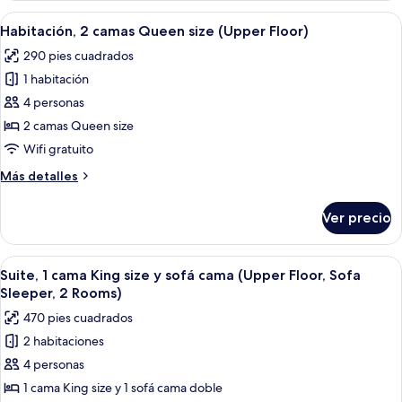
cama,
cama
Abrir
Habitación de hotel con dos camas, un 
cocina
4
Queen
Habitación, 2 camas Queen size (Upper Floor)
todas
size
(Upper
290 pies cuadrados
y
las
Floor)
sofá
1 habitación
fotos
cama,
de
4 personas
cocina
Habitación,
(Upper
2 camas Queen size
Floor)
2
Wifi gratuito
camas
Más
Más detalles
Queen
detalles
size
sobre
Ver precio
Habitación,
(Upper
2
Floor)
camas
Abrir
Habitación de hotel con sofá, una mesit
6
Queen
Suite, 1 cama King size y sofá cama (Upper Floor, Sofa
todas
size
Sleeper, 2 Rooms)
(Upper
las
470 pies cuadrados
Floor)
fotos
2 habitaciones
de
4 personas
Suite,
1
1 cama King size y 1 sofá cama doble