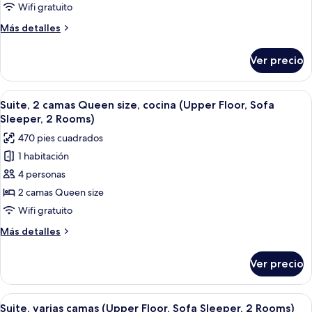
cama
Wifi gratuito
King
Más
Más detalles
size
detalles
y
sobre
Ver precio
Suite,
sofá
1
cama
cama
Abrir
Habitación de hotel con sofá, mesa de 
(Upper
6
King
Suite, 2 camas Queen size, cocina (Upper Floor, Sofa
todas
size
Floor,
Sleeper, 2 Rooms)
y
las
Sofa
470 pies cuadrados
sofá
fotos
Sleeper,
cama
1 habitación
de
2
(Upper
4 personas
Suite,
Floor,
Rooms)
Sofa
2
2 camas Queen size
Sleeper,
camas
Wifi gratuito
2
Queen
Rooms)
Más
Más detalles
size,
detalles
cocina
sobre
Ver precio
Suite,
(Upper
2
Floor,
camas
Abrir
Habitación de hotel con televisión de p
Sofa
6
Queen
Suite, varias camas (Upper Floor, Sofa Sleeper, 2 Rooms)