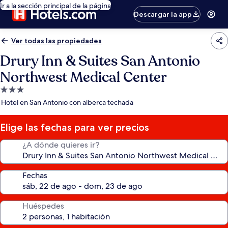
Ir a la sección principal de la página
Descargar la app
Ver todas las propiedades
Drury Inn & Suites San Antonio
Northwest Medical Center
Propiedad
de
Hotel en San Antonio con alberca techada
3.0
estrellas
Elige las fechas para ver precios
¿A dónde quieres ir?
Fechas
Huéspedes