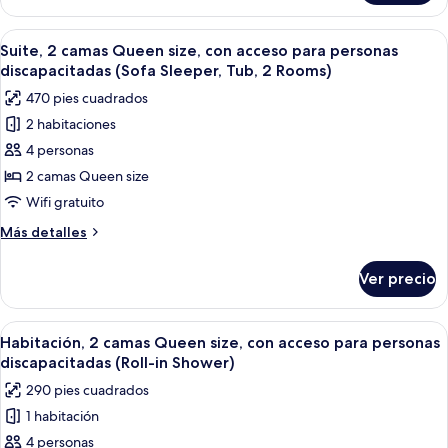
acceso
1
para
cama
Abrir
Habitación de hotel con sofá, mesa de 
personas
6
King
Suite, 2 camas Queen size, con acceso para personas
todas
size,
discapacitadas
discapacitadas (Sofa Sleeper, Tub, 2 Rooms)
con
las
(Upper
470 pies cuadrados
acceso
fotos
Floor,
para
2 habitaciones
de
Tub)
personas
4 personas
Suite,
discapacitadas
(Upper
2
2 camas Queen size
Floor,
camas
Wifi gratuito
Tub)
Queen
Más
Más detalles
size,
detalles
con
sobre
Ver precio
Suite,
acceso
2
para
camas
Abrir
Habitación de hotel con dos camas, un 
personas
5
Queen
Habitación, 2 camas Queen size, con acceso para personas
todas
size,
discapacitadas
discapacitadas (Roll-in Shower)
con
las
(Sofa
290 pies cuadrados
acceso
fotos
Sleeper,
para
1 habitación
de
Tub,
personas
4 personas
Habitación,
discapacitadas