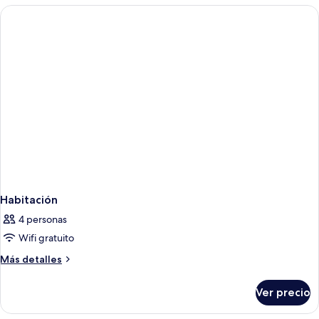
Habitación
4 personas
Wifi gratuito
Más
Más detalles
detalles
sobre
Ver precio
Habitación