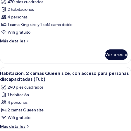
470 pies cuadrados
(Sofa
las
Sleeper,
2 habitaciones
fotos
2
de
4 personas
Rooms)
Suite,
1 cama King size y 1 sofá cama doble
1
Wifi gratuito
cama
Más
Más detalles
King
detalles
size
sobre
Ver precio
Suite,
y
1
sofá
cama
Abrir
Habitación de hotel con dos camas, un 
cama
5
King
Habitación, 2 camas Queen size, con acceso para personas
todas
(Sofa
size
discapacitadas (Tub)
y
las
Sleeper,
290 pies cuadrados
sofá
fotos
2
cama
1 habitación
de
Rooms)
(Sofa
4 personas
Habitación,
Sleeper,
2
2
2 camas Queen size
Rooms)
camas
Wifi gratuito
Queen
Más
Más detalles
size,