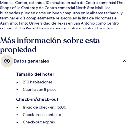
Medical Center, estarás a 10 minutos en auto de Centro comercial The
Shops of La Cantera y de Centro comercial North Star Mall. Los
huéspedes pueden darse un buen chapuzón en la alberca techada, y
terminar el día completamente relajados en la tina de hidromasaje.
Asimismo, tanto Universidad de Texas en San Antonio como Centro
comercial The Rim están a solo unos minutos en auto. El práctico
estacionamiento y el personal amable reciben muy buenas calificaciones
Más información sobre esta
de otros visitantes.
propiedad
Datos generales
Tamaño del hotel
210 habitaciones
Cuenta con 8 pisos
Check-in/check-out
Inicio de check-in: 15:00
Check-in sin contacto
Check-out exprés