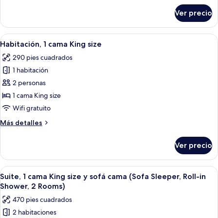
size
sobre
Ver precio
Habitación,
2
camas
Abrir
Habitación de hotel con una cama gran
5
Queen
Habitación, 1 cama King size
todas
size
290 pies cuadrados
las
1 habitación
fotos
de
2 personas
Habitación,
1 cama King size
1
Wifi gratuito
cama
Más
Más detalles
King
detalles
size
sobre
Ver precio
Habitación,
1
cama
Abrir
Habitación de hotel con sofá, una mesit
6
King
Suite, 1 cama King size y sofá cama (Sofa Sleeper, Roll-in
todas
size
Shower, 2 Rooms)
las
470 pies cuadrados
fotos
2 habitaciones
de