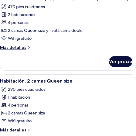
todas
size,
Sleeper,
470 pies cuadrados
cocina
las
2
(Upper
2 habitaciones
fotos
Rooms)
Floor,
de
4 personas
Sofa
Suite,
Sleeper,
2 camas Queen size y 1 sofá cama doble
2
varias
Wifi gratuito
Rooms)
camas
Más
Más detalles
(Upper
detalles
Floor,
sobre
Ver precio
Suite,
Sofa
varias
Sleeper,
camas
Abrir
Habitación de hotel con dos camas, un 
2
4
(Upper
Habitación, 2 camas Queen size
todas
Rooms)
Floor,
290 pies cuadrados
Sofa
las
Sleeper,
1 habitación
fotos
2
de
4 personas
Rooms)
Habitación,
2 camas Queen size
2
Wifi gratuito
camas
Más
Más detalles
Queen
detalles