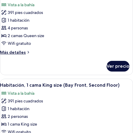
(Bay
las
Vista a la bahía
Front
fotos
King
391 pies cuadrados
de
First
1 habitación
Habitación,
Floor)
2
4 personas
camas
2 camas Queen size
Queen
Wifi gratuito
size
Más
Más detalles
(Bay
detalles
Front
sobre
Ver precio
Habitación,
Queens
2
First
camas
Abrir
Habitación de hotel con una cama grand
Floor)
5
Queen
Habitación, 1 cama King size (Bay Front, Second Floor)
todas
size
Vista a la bahía
(Bay
las
Front
391 pies cuadrados
fotos
Queens
de
1 habitación
First
Habitación,
Floor)
2 personas
1
1 cama King size
cama
Wifi gratuito