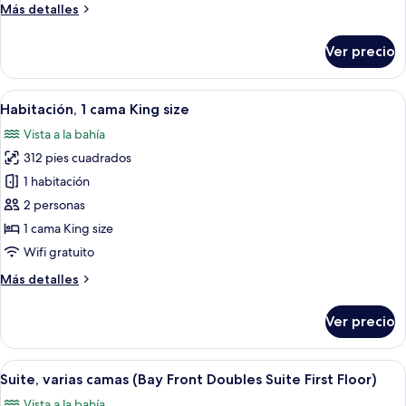
Más
Más detalles
size
detalles
y
sobre
Ver precio
sofá
Suite,
1
cama,
cama
Abrir
Habitación de hotel con una cama grand
vista
4
King
Habitación, 1 cama King size
todas
al
size
Vista a la bahía
y
las
jardín,
sofá
312 pies cuadrados
fotos
torre
cama,
de
1 habitación
vista
Habitación,
al
2 personas
jardín,
1
1 cama King size
torre
cama
Wifi gratuito
King
Más
Más detalles
size
detalles
sobre
Ver precio
Habitación,
1
cama
Abrir
Habitación con un gran ventanal que da
7
King
Suite, varias camas (Bay Front Doubles Suite First Floor)
todas
size
Vista a la bahía