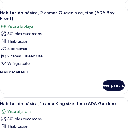
2
Shower)
camas
Abrir
Habitación de hotel con dos camas, un 
5
Queen
Habitación básica, 2 camas Queen size, tina (ADA Bay
todas
size
Front)
(ADA
las
Vista a la playa
Garden,
fotos
with
301 pies cuadrados
de
Shower)
1 habitación
Habitación
básica,
4 personas
2
2 camas Queen size
camas
Wifi gratuito
Queen
Más
Más detalles
size,
detalles
tina
sobre
Ver precio
Habitación
(ADA
básica,
Bay
2
Abrir
Habitación de hotel con una cama grand
Front)
6
camas
Habitación básica, 1 cama King size, tina (ADA Garden)
todas
Queen
Vista al jardín
size,
las
tina
301 pies cuadrados
fotos
(ADA
de
1 habitación