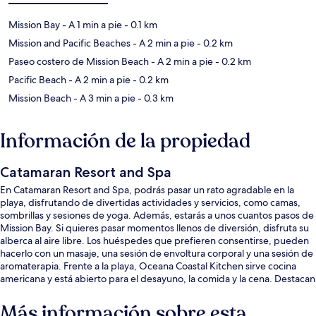
Mission Bay
- A 1 min a pie
- 0.1 km
Mission and Pacific Beaches
- A 2 min a pie
- 0.2 km
Paseo costero de Mission Beach
- A 2 min a pie
- 0.2 km
Pacific Beach
- A 2 min a pie
- 0.2 km
Mission Beach
- A 3 min a pie
- 0.3 km
Información de la propiedad
Catamaran Resort and Spa
En Catamaran Resort and Spa, podrás pasar un rato agradable en la
playa, disfrutando de divertidas actividades y servicios, como camas,
sombrillas y sesiones de yoga. Además, estarás a unos cuantos pasos de
Mission Bay. Si quieres pasar momentos llenos de diversión, disfruta su
alberca al aire libre. Los huéspedes que prefieren consentirse, pueden
hacerlo con un masaje, una sesión de envoltura corporal y una sesión de
aromaterapia. Frente a la playa, Oceana Coastal Kitchen sirve cocina
americana y está abierto para el desayuno, la comida y la cena. Destacan
sus 2 bares o lounges, su bar junto a la alberca y su gimnasio. Otros
visitantes hablan maravillas de las amenidades y características como el
Más información sobre esta