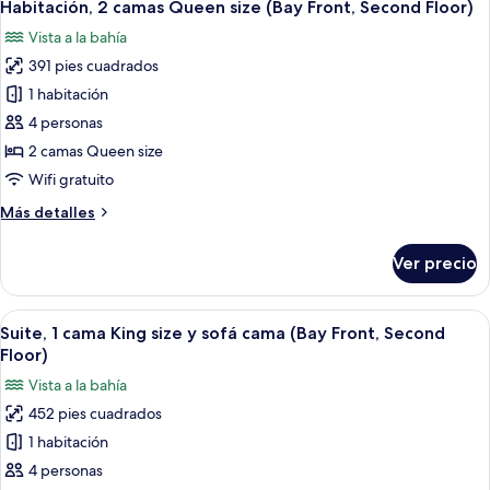
5
King
Habitación, 2 camas Queen size (Bay Front, Second Floor)
todas
King
size
Vista a la bahía
y
las
Suite
sofá
391 pies cuadrados
fotos
First
cama
de
1 habitación
Floor)
(Bay
Habitación,
Front
4 personas
King
2
2 camas Queen size
Suite
camas
Wifi gratuito
First
Queen
Floor)
Más
Más detalles
size
detalles
(Bay
sobre
Ver precio
Front,
Habitación,
2
Second
camas
Abrir
Habitación de hotel con sofá, reposapié
Floor)
6
Queen
Suite, 1 cama King size y sofá cama (Bay Front, Second
todas
size
Floor)
(Bay
las
Vista a la bahía
Front,
fotos
Second
452 pies cuadrados
de
Floor)
1 habitación
Suite,
1
4 personas