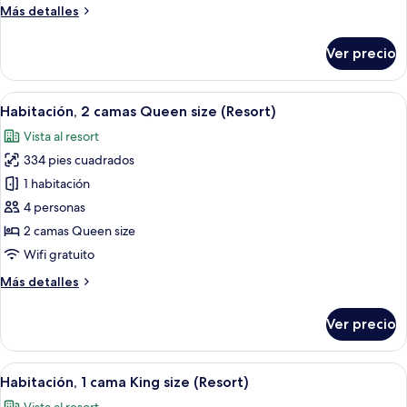
Más
Más detalles
size
detalles
(Resort)
sobre
Ver precio
Estudio,
2
camas
Abrir
Habitación de hotel con dos camas, un e
5
Queen
Habitación, 2 camas Queen size (Resort)
todas
size
Vista al resort
(Resort)
las
334 pies cuadrados
fotos
de
1 habitación
Habitación,
4 personas
2
2 camas Queen size
camas
Wifi gratuito
Queen
Más
Más detalles
size
detalles
(Resort)
sobre
Ver precio
Habitación,
2
camas
Abrir
Habitación de hotel con una cama grande
5
Queen
Habitación, 1 cama King size (Resort)
todas
size