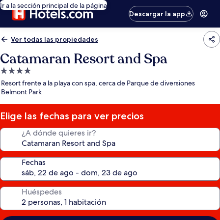
Ir a la sección principal de la página
Descargar la app
Ver todas las propiedades
Catamaran Resort and Spa
Propiedad
de
Resort frente a la playa con spa, cerca de Parque de diversiones
4.0
Belmont Park
estrellas
Elige las fechas para ver precios
¿A dónde quieres ir?
Fechas
Huéspedes