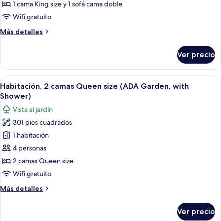
cama
1 cama King size y 1 sofá cama doble
King
Wifi gratuito
size
Más
Más detalles
y
detalles
sofá
sobre
Ver precio
Suite,
cama
1
(Bay
cama
Abrir
Un baño moderno con tocador de mader
Front,
6
King
Habitación, 2 camas Queen size (ADA Garden, with
todas
Second
size
Shower)
y
las
Floor)
Vista al jardín
sofá
fotos
cama
301 pies cuadrados
de
(Bay
1 habitación
Habitación,
Front,
Second
2
4 personas
Floor)
camas
2 camas Queen size
Queen
Wifi gratuito
size
Más
Más detalles
(ADA
detalles
Garden,
sobre
Ver precio
Habitación,
with