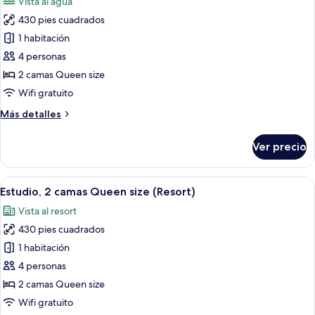
Vista al agua
y
las
sofá
430 pies cuadrados
fotos
cama,
de
1 habitación
torre
Estudio,
4 personas
2
2 camas Queen size
camas
Wifi gratuito
Queen
Más
Más detalles
size
detalles
sobre
Ver precio
Estudio,
2
camas
Abrir
Habitación de hotel con dos camas, un e
5
Queen
Estudio, 2 camas Queen size (Resort)
todas
size
Vista al resort
las
430 pies cuadrados
fotos
de
1 habitación
Estudio,
4 personas
2
2 camas Queen size
camas
Wifi gratuito
Queen