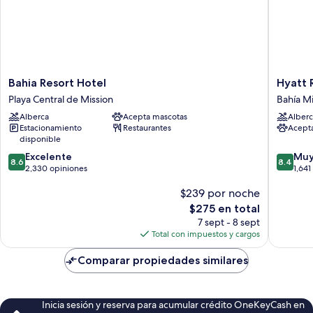
Bahia
Hyatt
Bahia Resort Hotel
Hyatt 
Resort
Regenc
Playa Central de Mission
Bahía Mi
Hotel
Mission
Alberca
Acepta mascotas
Alberc
Playa
Bay
Estacionamiento
Restaurantes
Acept
Central
Spa
disponible
de
and
8.6
8.4
Mission
Excelente
Marina
Muy
8.6
8.4
de
de
2,330 opiniones
Bahía
1,641
10,
10,
Misión
$239 por noche
Excelente,
Muy
2,330
bueno,
El
$275 en total
opiniones
1,641
precio
7 sept - 8 sept
opinion
actual
Total con impuestos y cargos
es
de
Comparar propiedades similares
$275
Inicia sesión y reserva para acumular crédito OneKeyCash en