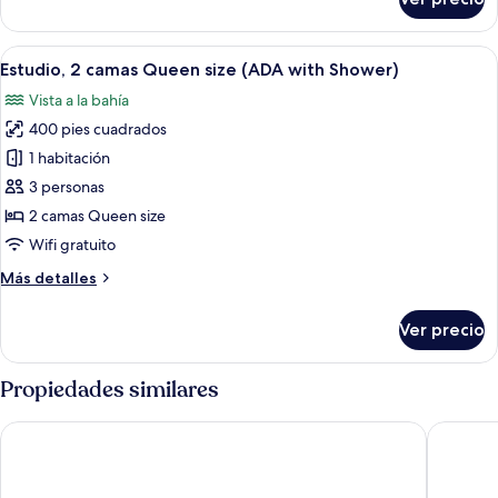
(ADA
Habitación,
2
Garden)
camas
Abrir
Ropa de cama de alta calidad y caja de
4
Queen
Estudio, 2 camas Queen size (ADA with Shower)
todas
size,
Vista a la bahía
tina
las
(ADA
400 pies cuadrados
fotos
Garden)
de
1 habitación
Estudio,
3 personas
2
2 camas Queen size
camas
Wifi gratuito
Queen
Más
Más detalles
size
detalles
(ADA
sobre
Ver precio
with
Estudio,
2
Shower)
camas
Propiedades similares
Queen
size
Bahia Resort Hotel
Hyatt Re
(ADA
with
Shower)