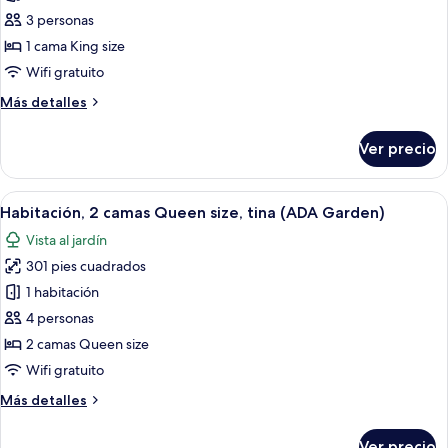
Bay
Habitación
Front)
3 personas
básica,
1 cama King size
1
Wifi gratuito
cama
Más
Más detalles
King
detalles
size,
sobre
Ver precio
tina
Habitación
básica,
(ADA
1
Abrir
Una sala de estar con un sofá, un repo
Garden)
6
cama
Habitación, 2 camas Queen size, tina (ADA Garden)
todas
King
Vista al jardín
size,
las
tina
301 pies cuadrados
fotos
(ADA
de
1 habitación
Garden)
Habitación,
4 personas
2
2 camas Queen size
camas
Wifi gratuito
Queen
Más
Más detalles
size,
detalles
tina
sobre
Ver precio