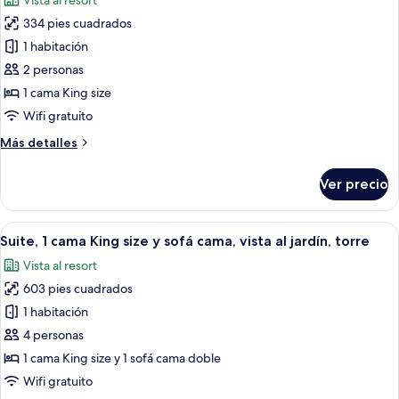
Vista al resort
(Resort)
las
334 pies cuadrados
fotos
de
1 habitación
Habitación,
2 personas
1
1 cama King size
cama
Wifi gratuito
King
Más
Más detalles
size
detalles
(Resort)
sobre
Ver precio
Habitación,
1
cama
Abrir
Una habitación de hotel con balcón, u
5
King
Suite, 1 cama King size y sofá cama, vista al jardín, torre
todas
size
Vista al resort
(Resort)
las
603 pies cuadrados
fotos
de
1 habitación
Suite,
4 personas
1
1 cama King size y 1 sofá cama doble
cama
Wifi gratuito
King