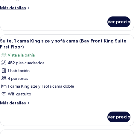
King
Más
Más detalles
size
detalles
(Bay
sobre
Ver precio
Front,
Habitación,
1
Second
cama
Abrir
Habitación con un gran ventanal que da
Floor)
7
King
Suite, 1 cama King size y sofá cama (Bay Front King Suite
todas
size
First Floor)
(Bay
las
Vista a la bahía
Front,
fotos
Second
452 pies cuadrados
de
Floor)
1 habitación
Suite,
1
4 personas
cama
1 cama King size y 1 sofá cama doble
King
Wifi gratuito
size
Más
Más detalles
y
detalles
sofá
sobre
Ver precio
Suite,
cama
1
(Bay
cama
Abrir
Habitación de hotel con una cama grand
Front