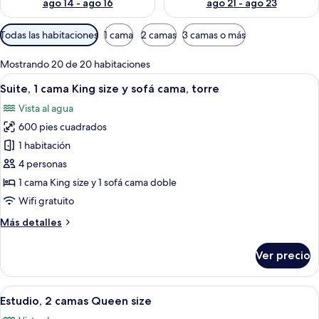
ago 14 - ago 16
ago 21 - ago 23
Filtros
Todas las habitaciones
1 cama
2 camas
3 camas o más
disponibles
para
Mostrando 20 de 20 habitaciones
las
Abrir
Habitación de hotel con balcón, zona 
5
Suite, 1 cama King size y sofá cama, torre
habitaciones
todas
Vista al agua
las
600 pies cuadrados
fotos
de
1 habitación
Suite,
4 personas
1
1 cama King size y 1 sofá cama doble
cama
Wifi gratuito
King
Más
Más detalles
size
detalles
y
sobre
Ver precio
sofá
Suite,
1
cama,
cama
Abrir
Habitación de hotel con una cama grand
torre
4
King
Estudio, 2 camas Queen size
todas
size