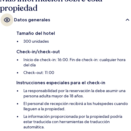
personal amable y la cercanía con la playa.
propiedad
Datos generales
Tamaño del hotel
300 unidades
Check-in/check-out
Inicio de check-in: 16:00. Fin de check-in: cualquier hora
del día
Check-out: 11:00
Instrucciones especiales para el check-in
La responsabilidad por la reservación la debe asumir una
persona adulta mayor de 18 años.
El personal de recepción recibirá a los huéspedes cuando
lleguen a la propiedad.
La información proporcionada por la propiedad podría
estar traducida con herramientas de traducción
automática.