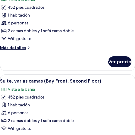
las
452 pies cuadrados
fotos
de
1 habitación
Suite,
6 personas
varias
2 camas dobles y 1 sofá cama doble
camas
Wifi gratuito
(Bay
Más
Más detalles
Front
detalles
Doubles
sobre
Ver precio
Suite
Suite,
varias
First
camas
Abrir
Habitación de hotel con sofá, reposapié
Floor)
6
(Bay
Suite, varias camas (Bay Front, Second Floor)
todas
Front
Vista a la bahía
Doubles
las
Suite
452 pies cuadrados
fotos
First
de
1 habitación
Floor)
Suite,
6 personas
varias
2 camas dobles y 1 sofá cama doble
camas
Wifi gratuito
(Bay