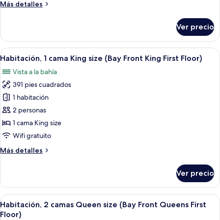
Más
Más detalles
Front,
detalles
Second
sobre
Ver precio
Floor)
Suite,
varias
camas
Abrir
Habitación con un gran ventanal que da
7
(Bay
Habitación, 1 cama King size (Bay Front King First Floor)
todas
Front,
Vista a la bahía
Second
las
Floor)
391 pies cuadrados
fotos
de
1 habitación
Habitación,
2 personas
1
1 cama King size
cama
Wifi gratuito
King
Más
Más detalles
size
detalles
(Bay
sobre
Ver precio
Front
Habitación,
1
King
cama
Abrir
Habitación de hotel con dos camas, un 
First
6
King
Habitación, 2 camas Queen size (Bay Front Queens First
todas
Floor)
size
Floor)