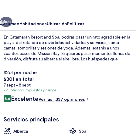
and
Spa
erior
Siguiente
68+
Resumen
Habitaciones
Ubicación
Políticas
En Catamaran Resort and Spa, podrás pasar un rato agradable en la
playa, disfrutando de divertidas actividades y servicios, como
camas, sombrillas y sesiones de yoga. Además, estarás a unos
cuantos pasos de Mission Bay. Si quieres pasar momentos llenos de
diversión, disfruta su alberca al aire libre. Los huéspedes que
prefieren consentirse, pueden hacerlo con un masaje, una sesión de
envoltura corporal y una sesión de aromaterapia. Frente a la playa,
$261 por noche
Oceana Coastal Kitchen sirve cocina americana y está abierto para el
El
$301 en total
desayuno, la comida y la cena. Destacan sus 2 bares o lounges, su
precio
7 sept - 8 sept
bar junto a la alberca y su gimnasio. Otros visitantes hablan
Entrada de la propiedad
total
Total con impuestos y cargos
maravillas de las amenidades y características como el personal
es
amable y la cercanía con la playa.
Opiniones
Excelente
8.6
Ver las 1,337 opiniones
de
8.6 de 10,
$301
Servicios principales
Alberca
Spa