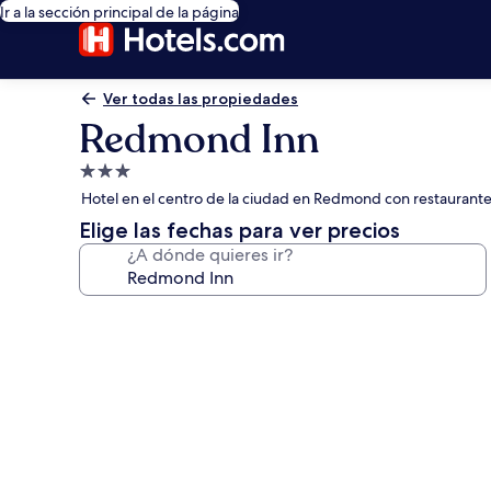
Ir a la sección principal de la página
Ver todas las propiedades
Redmond Inn
Propiedad
de
Hotel en el centro de la ciudad en Redmond con restaurant
3.0
Elige las fechas para ver precios
estrellas
¿A dónde quieres ir?
Galería
de
fotos
de
Redmond
Inn