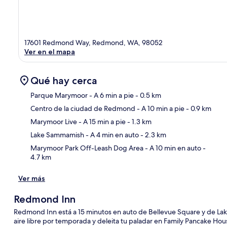
17601 Redmond Way, Redmond, WA, 98052
Ver en el mapa
Qué hay cerca
Parque Marymoor
- A 6 min a pie
- 0.5 km
Centro de la ciudad de Redmond
- A 10 min a pie
- 0.9 km
Sec
Marymoor Live
- A 15 min a pie
- 1.3 km
Lake Sammamish
- A 4 min en auto
- 2.3 km
Marymoor Park Off-Leash Dog Area
- A 10 min en auto
-
4.7 km
Ver más
Redmond Inn
Redmond Inn está a 15 minutos en auto de Bellevue Square y de Lak
aire libre por temporada y deleita tu paladar en Family Pancake Ho