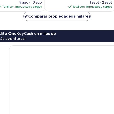
precio
precio
9 ago - 10 ago
1 sept - 2 sept
actual
actual
Total con impuestos y cargos
Total con impuestos y cargos
es
es
de
de
Comparar propiedades similares
$160
$121
rédito OneKeyCash en miles de
ás aventuras!