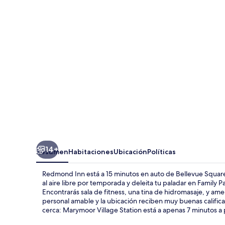
14+
Resumen
Habitaciones
Ubicación
Políticas
Redmond Inn está a 15 minutos en auto de Bellevue Square
al aire libre por temporada y deleita tu paladar en Family
Encontrarás sala de fitness, una tina de hidromasaje, y am
personal amable y la ubicación reciben muy buenas calific
cerca: Marymoor Village Station está a apenas 7 minutos a 