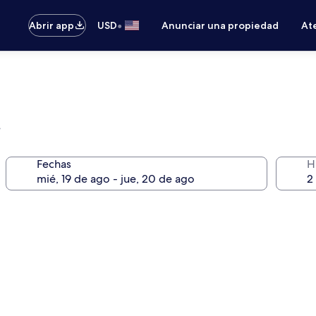
•
Abrir app
USD
Anunciar una propiedad
Ate
e
Fechas
H