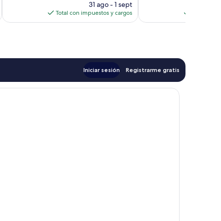
precio
opiniones
31 ago - 1 sept
opiniones
actual
Total con impuestos y cargos
Total con 
es
de
$126
Iniciar sesión
Registrarme gratis