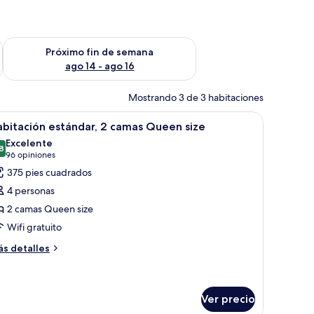
fin de semana ago 7 - ago 9
Consulta la disponibilidad para el próximo fin de semana ago 
Próximo fin de semana
ago 14 - ago 16
Mostrando 3 de 3 habitaciones
aptop y cortinas blackout
brir
Habitación de hotel con dos camas, un escritor
4
bitación estándar, 2 camas Queen size
odas
Excelente
s
8
8.8 de 10
(96
96 opiniones
otos
opiniones)
375 pies cuadrados
e
4 personas
abitación
2 camas Queen size
stándar,
Wifi gratuito
amas
ás
s detalles
talles
ueen
bre
ize
bitación
tándar,
Ver precio