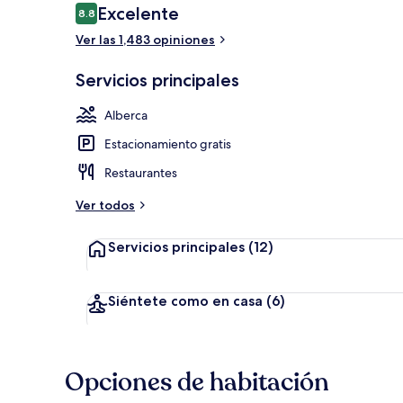
Opiniones
Excelente
8.8
8.8 de 10,
Ver las 1,483 opiniones
Entrada inter
Servicios principales
Alberca
Estacionamiento gratis
Restaurantes
Ver todos
Servicios principales
(12)
Siéntete como en casa
(6)
Opciones de habitación