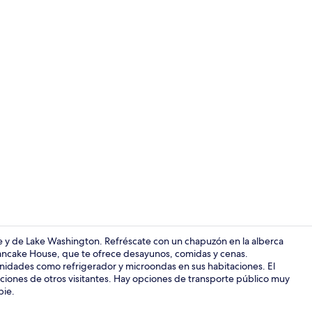
Lobby
 y de Lake Washington. Refréscate con un chapuzón en la alberca
 Pancake House, que te ofrece desayunos, comidas y cenas.
enidades como refrigerador y microondas en sus habitaciones. El
Se sirven de
aciones de otros visitantes. Hay opciones de transporte público muy
pie.