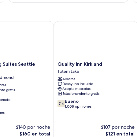
cama
ca
King
Q
size
si
uites Seattle Redmond
Quality Inn Kirkland
Quality
 Suites Seattle
Quality Inn Kirkland
Inn
Totem Lake
Kirkland
Redmond
Alberca
Totem
Desayuno incluido
otas
Lake
Acepta mascotas
to gratis
Estacionamiento gratis
ionado
7.4
Bueno
7.4
de
1,008 opiniones
10,
nes
Bueno,
1,008
$140 por noche
$107 por noche
opiniones
El
El
$160 en total
$121 en total