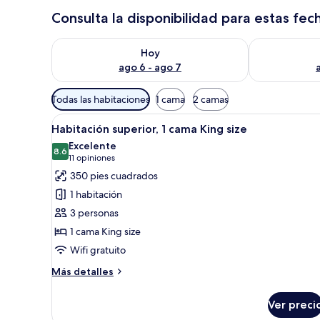
Consulta la disponibilidad para estas fec
Consulta la disponibilidad para hoy ago 6 - ago 7
Consulta la d
Hoy
ago 6 - ago 7
Filtros
Todas las habitaciones
1 cama
2 camas
disponibles
Abrir
Escritorio, espacio para trabaj
para
2
Habitación superior, 1 cama King size
todas
las
Excelente
las
8.6
habitaciones
8.6 de 10
(11
11 opiniones
fotos
opiniones)
350 pies cuadrados
de
1 habitación
Habitación
3 personas
superior,
1 cama King size
1
Wifi gratuito
cama
King
Más
Más detalles
size
detalles
sobre
Ver preci
Habitación