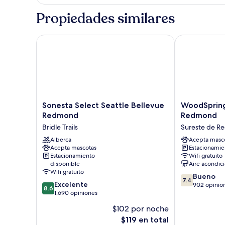
superior,
1
Propiedades similares
cama
King
size
Sonesta Select Seattle Bellevue Redmond
WoodSpring S
Sonesta
WoodSpring
Sonesta Select Seattle Bellevue
WoodSpring
Select
Suites
Redmond
Redmond
Seattle
Seattle
Bridle Trails
Sureste de 
Bellevue
Redmond
Redmond
Alberca
Sureste
Acepta masc
Acepta mascotas
Estacionamien
Bridle
de
Estacionamiento
Wifi gratuito
Trails
Redmond
disponible
Aire acondic
Wifi gratuito
7.4
Bueno
7.4
8.6
Excelente
de
902 opinio
8.6
de
1,690 opiniones
10,
10,
Bueno,
$102 por noche
Excelente,
902
El
$119 en total
1,690
opiniones