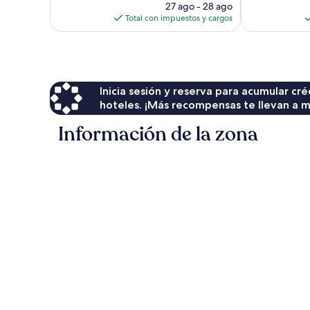
precio
opiniones
27 ago - 28 ago
actual
Total con impuestos y cargos
es
de
$119
Inicia sesión y reserva para acumular c
hoteles. ¡Más recompensas te llevan a m
Información de la zona