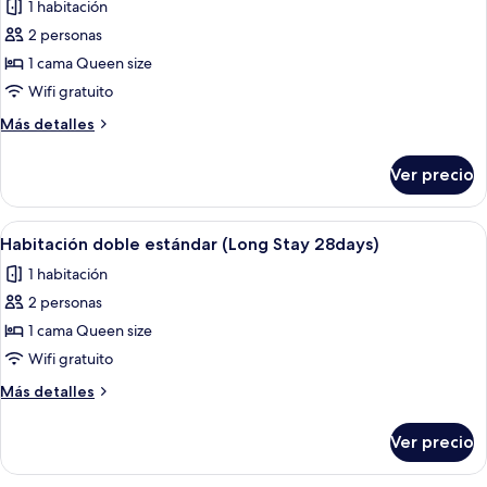
1 habitación
las
2 personas
fotos
de
1 cama Queen size
Habitación
Wifi gratuito
doble
Más
Más detalles
estándar
detalles
(Long
sobre
Ver precio
Habitación
Stay
doble
15days)
estándar
Abrir
Una habitación de hotel con cama, escri
6
(Long
Habitación doble estándar (Long Stay 28days)
todas
Stay
1 habitación
15days)
las
2 personas
fotos
de
1 cama Queen size
Habitación
Wifi gratuito
doble
Más
Más detalles
estándar
detalles
(Long
sobre
Ver precio
Habitación
Stay
doble
28days)