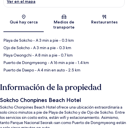
Ver en el mapa
Sección del mapa
Qué hay cerca
Medios de
Restaurantes
transporte
Playa de Sokcho
- A 3 min a pie
- 0.3 km
Ojo de Sokcho
- A 3 min a pie
- 0.3 km
Playa Oeongchi
- A 8 min a pie
- 0.7 km
Puerto de Dongmyeong
- A 16 min a pie
- 1.4 km
Puerto de Daepo
- A 4 min en auto
- 2.5 km
Información de la propiedad
Sokcho Chonpines Beach Hotel
Sokcho Chonpines Beach Hotel ofrece una ubicación extraordinaria a
solo cinco minutos a pie de Playa de Sokcho y de Ojo de Sokcho. Entre
los servicios sin costo extra, están wifi y estacionamiento. Asimismo,
tanto Parque Nacional Seorak-san como Puerto de Dongmyeong están
a solo cinco minutos en auto.