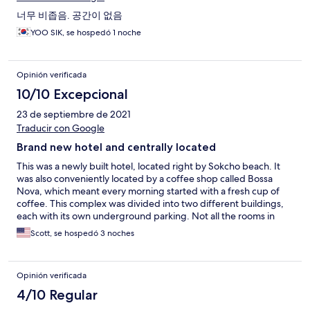
너무 비좁음. 공간이 없음
YOO SIK, se hospedó 1 noche
Opinión verificada
10/10 Excepcional
23 de septiembre de 2021
Traducir con Google
Brand new hotel and centrally located
This was a newly built hotel, located right by Sokcho beach. It
was also conveniently located by a coffee shop called Bossa
Nova, which meant every morning started with a fresh cup of
coffee. This complex was divided into two different buildings,
each with its own underground parking. Not all the rooms in
these complexes appear to be owned by this hotel though. The
Scott, se hospedó 3 noches
place was very clean and the location was right at the center of
everything. I would definitely stay here again.
Opinión verificada
4/10 Regular