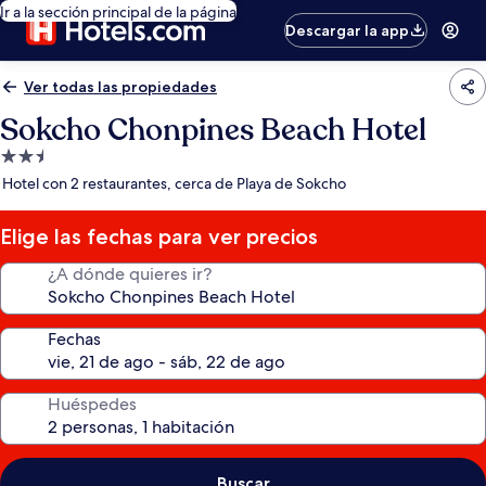
Ir a la sección principal de la página
Descargar la app
Ver todas las propiedades
Sokcho Chonpines Beach Hotel
Propiedad
de
Hotel con 2 restaurantes, cerca de Playa de Sokcho
2.5
estrellas
Elige las fechas para ver precios
¿A dónde quieres ir?
Fechas
Huéspedes
Buscar