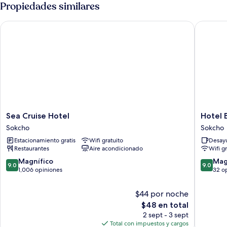
estándar
Propiedades similares
(Long
Stay
Sea Cruise Hotel
Hotel B
28days)
Sea
Hotel
Sea Cruise Hotel
Hotel 
Cruise
BERITH
Sokcho
Sokcho
Hotel
Sokcho
Estacionamiento gratis
Wifi gratuito
Desayu
Sokcho
Restaurantes
Aire acondicionado
Wifi g
9.0
9.0
Magnífico
Mag
9.0
9.0
de
de
1,006 opiniones
32 o
10,
10,
Magnífico,
Magnífi
$44 por noche
1,006
32
El
$48 en total
opiniones
opinion
precio
2 sept - 3 sept
actual
Total con impuestos y cargos