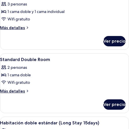
3 personas
las
1 cama doble y 1 cama individual
fotos
de
Wifi gratuito
Premium
Más
Más detalles
Family
detalles
sobre
City
Ver precio
Premium
Room
Family
City
Abrir
Una habitación de hotel moderna con 
10
Room
Standard Double Room
todas
2 personas
las
1 cama doble
fotos
de
Wifi gratuito
Standard
Más
Más detalles
Double
detalles
sobre
Room
Ver precio
Standard
Double
Room
Abrir
Una habitación de hotel con cama, escri
6
Habitación doble estándar (Long Stay 15days)
todas