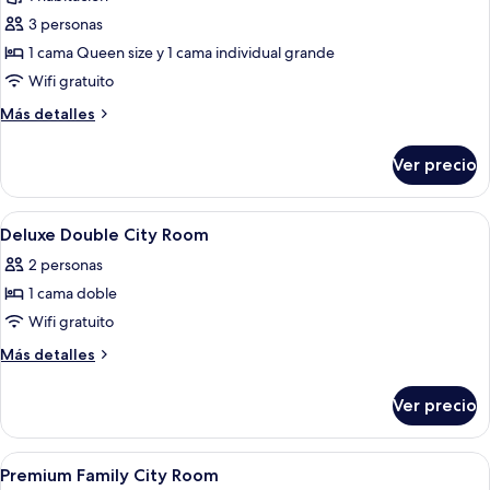
de
Family
3 personas
Habitación
City)
triple
1 cama Queen size y 1 cama individual grande
Premium,
Wifi gratuito
vista
Más
Más detalles
al
detalles
océano
sobre
Ver precio
Habitación
(Premium
triple
Family
Premium,
Abrir
Escritorio, espacio para trabajar con l
Ocean)
9
vista
Deluxe Double City Room
todas
al
2 personas
océano
las
(Premium
1 cama doble
fotos
Family
de
Wifi gratuito
Ocean)
Deluxe
Más
Más detalles
Double
detalles
sobre
City
Ver precio
Deluxe
Room
Double
City
Abrir
Habitación de hotel con dos camas, tel
3
Room
Premium Family City Room
todas