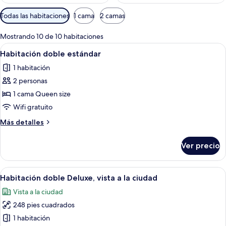
Filtros
Todas las habitaciones
1 cama
2 camas
disponibles
para
Mostrando 10 de 10 habitaciones
las
Abrir
Una habitación de hotel con cama, escri
6
Habitación doble estándar
habitaciones
todas
1 habitación
las
2 personas
fotos
de
1 cama Queen size
Habitación
Wifi gratuito
doble
Más
Más detalles
estándar
detalles
sobre
Ver precio
Habitación
doble
estándar
Abrir
Una habitación de hotel moderna con u
6
Habitación doble Deluxe, vista a la ciudad
todas
Vista a la ciudad
las
248 pies cuadrados
fotos
de
1 habitación