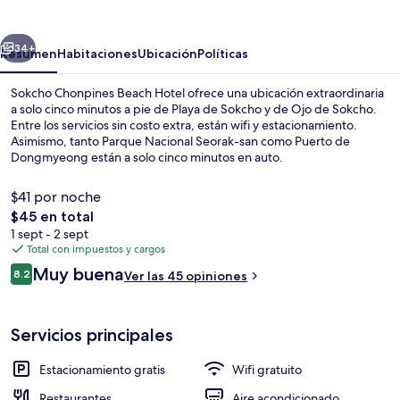
Beach
Hotel
erior
Siguiente
34+
Resumen
Habitaciones
Ubicación
Políticas
Sokcho Chonpines Beach Hotel ofrece una ubicación extraordinaria
a solo cinco minutos a pie de Playa de Sokcho y de Ojo de Sokcho.
Entre los servicios sin costo extra, están wifi y estacionamiento.
Asimismo, tanto Parque Nacional Seorak-san como Puerto de
Dongmyeong están a solo cinco minutos en auto.
$41 por noche
El
$45 en total
precio
1 sept - 2 sept
Exterior
total
Total con impuestos y cargos
es
Opiniones
Muy buena
8.2
Ver las 45 opiniones
de
8.2 de 10,
$45
Servicios principales
Estacionamiento gratis
Wifi gratuito
Restaurantes
Aire acondicionado