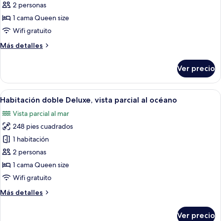
Habitación
2 personas
doble
1 cama Queen size
Deluxe,
Wifi gratuito
vista
Más
Más detalles
a
detalles
la
sobre
Ver precio
ciudad
Habitación
doble
Deluxe,
Abrir
Habitación de hotel con cama, mesita de
6
vista
Habitación doble Deluxe, vista parcial al océano
todas
a
Vista parcial al mar
la
las
ciudad
248 pies cuadrados
fotos
de
1 habitación
Habitación
2 personas
doble
1 cama Queen size
Deluxe,
Wifi gratuito
vista
Más
Más detalles
parcial
detalles
al
sobre
Ver precio
océano
Habitación