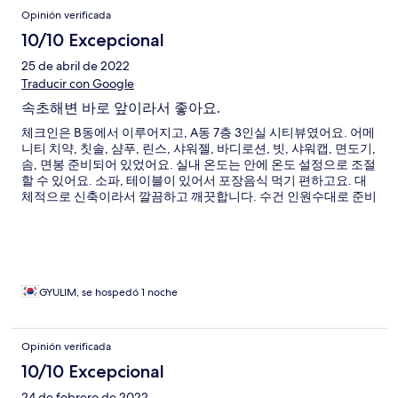
Opinión verificada
10/10 Excepcional
25 de abril de 2022
Traducir con Google
속초해변 바로 앞이라서 좋아요.
체크인은 B동에서 이루어지고, A동 7층 3인실 시티뷰였어요. 어메
니티 치약, 칫솔, 샴푸, 린스, 샤워젤, 바디로션, 빗, 샤워캡, 면도기,
솜, 면봉 준비되어 있었어요. 실내 온도는 안에 온도 설정으로 조절
할 수 있어요. 소파, 테이블이 있어서 포장음식 먹기 편하고요. 대
체적으로 신축이라서 깔끔하고 깨끗합니다. 수건 인원수대로 준비
되어 있고, 다회용이 아닌 슬리퍼가 인원수대로 준비되어 있어서
좋았어요. 현미녹차, 인스턴트커피 인원수별로 있고요. 건물은 3
개의 호텔이 오피스텔을 호텔 객실로 사용하는 거라서 프론트가헷
갈릴 수 있습니다. 깨끗해서 재방문의사 있습니다~
GYULIM, se hospedó 1 noche
Opinión verificada
10/10 Excepcional
24 de febrero de 2022