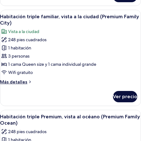
doble
Deluxe,
Abrir
Un baño moderno con cabina de ducha 
2
vista
Habitación triple familiar, vista a la ciudad (Premium Family
todas
parcial
City)
al
las
Vista a la ciudad
océano
fotos
248 pies cuadrados
de
1 habitación
Habitación
triple
3 personas
familiar,
1 cama Queen size y 1 cama individual grande
vista
Wifi gratuito
a
Más
Más detalles
la
detalles
ciudad
sobre
Ver precio
Habitación
(Premium
triple
Family
familiar,
Abrir
Una habitación de hotel con dos camas
City)
4
vista
Habitación triple Premium, vista al océano (Premium Family
todas
a
Ocean)
la
las
248 pies cuadrados
ciudad
fotos
(Premium
1 habitación