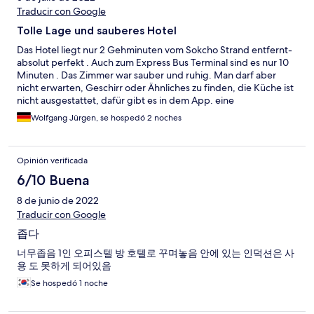
Traducir con Google
Tolle Lage und sauberes Hotel
Das Hotel liegt nur 2 Gehminuten vom Sokcho Strand entfernt-
absolut perfekt . Auch zum Express Bus Terminal sind es nur 10
Minuten . Das Zimmer war sauber und ruhig. Man darf aber
nicht erwarten, Geschirr oder Ähnliches zu finden, die Küche ist
nicht ausgestattet, dafür gibt es in dem App. eine
Waschmaschine.Das Hotel ist ohne Einschränkung
Wolfgang Jürgen, se hospedó 2 noches
empfehlenswert !
Opinión verificada
6/10 Buena
8 de junio de 2022
Traducir con Google
좁다
너무좁음 1인 오피스텔 방 호텔로 꾸며놓음 안에 있는 인덕션은 사
용 도 못하게 되어있음
Se hospedó 1 noche