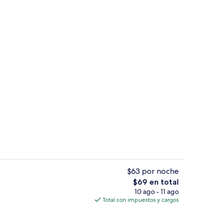
Cafetería
$63 por noche
El
$69 en total
precio
10 ago - 11 ago
Alberca al aire libre por temporada
total
Total con impuestos y cargos
es
de