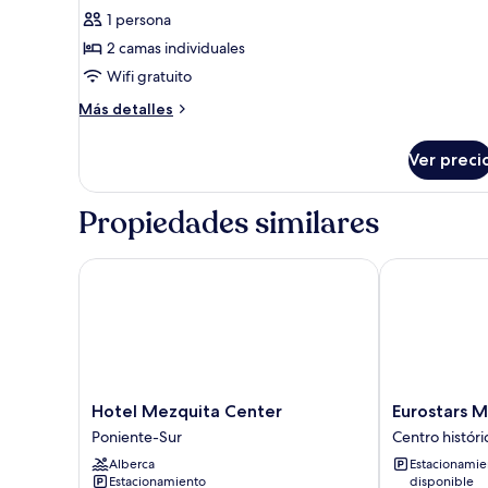
de
1 persona
Habitación
2 camas individuales
doble
Wifi gratuito
de
uso
Más
Más detalles
detalles
individual
sobre
Ver preci
Habitación
doble
de
Propiedades similares
uso
individual
Hotel Mezquita Center
Eurostars Ma
Hotel
Eurostars
Hotel Mezquita Center
Eurostars 
Mezquita
Maimónides
Poniente-Sur
Centro histór
Center
Hotel
Alberca
Estacionamie
Poniente-
Centro
Estacionamiento
disponible
Sur
histórico