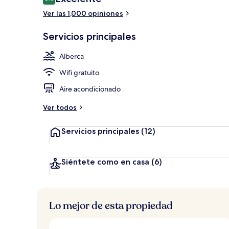
8.8 de 10,
Ver las 1,000 opiniones
Restaurante
Servicios principales
Alberca
Wifi gratuito
Aire acondicionado
Ver todos
Servicios principales
(12)
Siéntete como en casa
(6)
Lo mejor de esta propiedad