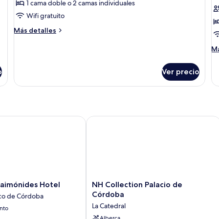
de
d
1 cama doble o 2 camas individuales
Junior
F
Wifi gratuito
Suite
J
Más
Más detalles
(2
S
detalles
adults)
sobre
(
M
Má
Junior
de
a
Suite
so
a
o
Ver precio
(2
Fa
2
adults)
Ju
k
Su
(2
ad
a
imónides Hotel
NH Collection Palacio de Córdoba
2
ki
NH
Maimónides Hotel
NH Collection Palacio de
Collection
Córdoba
ico de Córdoba
Palacio
La Catedral
nto
de
Córdoba
Alberca