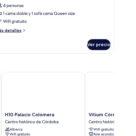
e
4 personas
amily
1 cama doble y 1 sofá cama Queen size
unior
Wifi gratuito
uite
2
ás
s detalles
talles
dults
bre
nd
Ver precio
mily
nior
ids)
ite
ults
nd
H10 Palacio Colomera
Vitium Córdoba
ds)
H10
Vitium
H10 Palacio Colomera
Vitium Córdoba
Palacio
Córdoba
Centro histórico de Córdoba
Centro histórico de Cór
Colomera
Centro
Alberca
Wifi gratuito
Centro
histórico
Wifi gratuito
Aire acondicionado
histórico
de