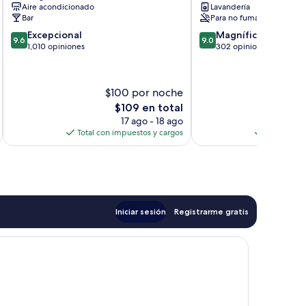
Aire acondicionado
Lavandería
de
Córdoba
Bar
Para no fumadores
Córdoba
9.6
9.0
Excepcional
Magnífico
9.6
9.0
de
de
1,010 opiniones
302 opiniones
10,
10,
Excepcional,
Magnífico,
1,010
302
$100 por noche
opiniones
opiniones
El
$109 en total
precio
17 ago - 18 ago
actual
Total con impuestos y cargos
Total con 
es
de
$109
Iniciar sesión
Registrarme gratis