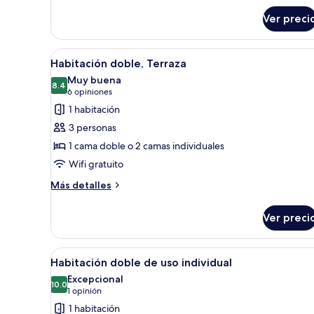
sobre
Ver preci
Habitación
Abrir
Una habitación de hotel con dos
7
Habitación doble, Terraza
todas
Muy buena
las
8.4
8.4 de 10
(6
6 opiniones
fotos
opiniones)
1 habitación
de
3 personas
Habitación
1 cama doble o 2 camas individuales
doble,
Wifi gratuito
Terraza
Más
Más detalles
detalles
sobre
Ver preci
Habitación
doble,
Terraza
Abrir
Habitación de hotel con cama, es
17
Habitación doble de uso individual
todas
Excepcional
las
10.0
10.0 de 10
(1
1 opinión
fotos
opinión)
1 habitación