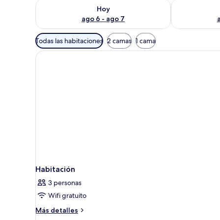
Consulta la disponibilidad para hoy ago 6 - ago 7
Consulta la d
Hoy
ago 6 - ago 7
Filtros
Todas las habitaciones
2 camas
1 cama
disponibles
para
las
habitaciones
Habitación
3 personas
Wifi gratuito
Más
Más detalles
detalles