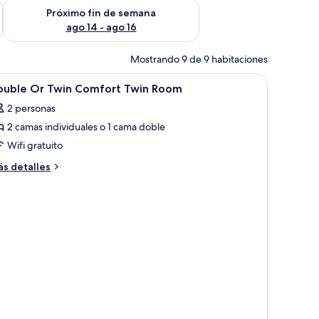
fin de semana ago 7 - ago 9
Consulta la disponibilidad para el próximo fin de semana ago 
Próximo fin de semana
ago 14 - ago 16
Mostrando 9 de 9 habitaciones
grande, un escritorio con computadora, una silla y una lámpara.
brir
Minibar, caja de seguridad en la habitación y e
1
ouble Or Twin Comfort Twin Room
odas
2 personas
s
2 camas individuales o 1 cama doble
otos
e
Wifi gratuito
ouble
ás
s detalles
r
talles
bre
win
uble
omfort
r
win
in
oom
mfort
in
oom