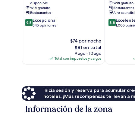
disponible
Wifi gratuito
de
Wifi gratuito
Restaurantes
Córdoba
Restaurantes
Aire acondic
9.8
8.8
Excepcional
Excelent
9.8
8.8
de
de
345 opiniones
1,005 opini
10,
10,
Excepcional,
Excelente,
$74 por noche
345
1,005
opiniones
El
opiniones
$81 en total
precio
9 ago - 10 ago
actual
Total con impuestos y cargos
es
de
$81
Inicia sesión y reserva para acumular c
hoteles. ¡Más recompensas te llevan a m
Información de la zona