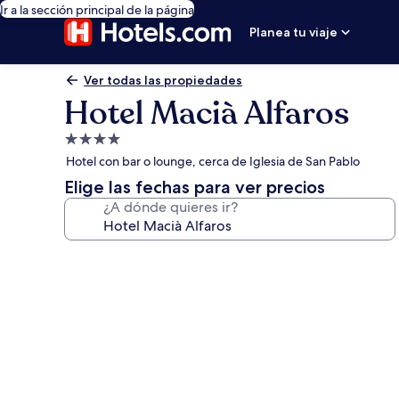
Ir a la sección principal de la página
Planea tu viaje
Ver todas las propiedades
Hotel Macià Alfaros
Propiedad
de
Hotel con bar o lounge, cerca de Iglesia de San Pablo
4.0
Elige las fechas para ver precios
estrellas
¿A dónde quieres ir?
Galería
de
fotos
de
Hotel
Macià