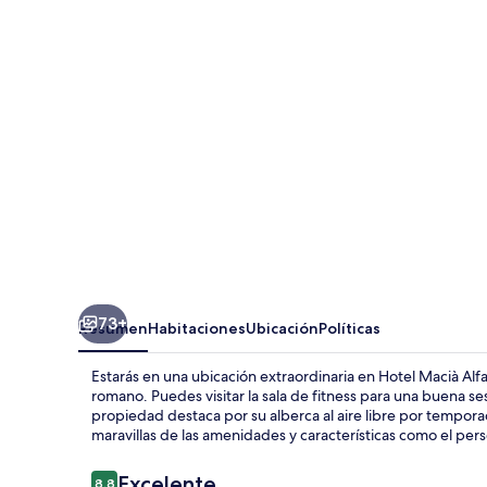
Alfaros
73+
Resumen
Habitaciones
Ubicación
Políticas
Estarás en una ubicación extraordinaria en Hotel Macià Alfa
romano. Puedes visitar la sala de fitness para una buena ses
propiedad destaca por su alberca al aire libre por temporada
maravillas de las amenidades y características como el per
Opiniones
Excelente
8.8