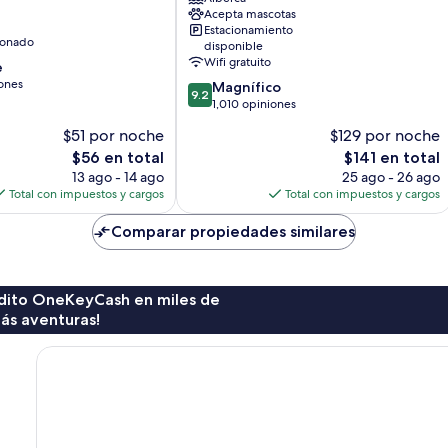
Acepta mascotas
La
Estacionamiento
Catedral
ionado
disponible
Wifi gratuito
e
ones
9.2
Magnífico
9.2
de
1,010 opiniones
10,
$51 por noche
$129 por noche
Magnífico,
El
El
$56 en total
$141 en total
1,010
precio
precio
opiniones
13 ago - 14 ago
25 ago - 26 ago
actual
actual
Total con impuestos y cargos
Total con impuestos y cargos
es
es
de
de
Comparar propiedades similares
$56
$141
rédito OneKeyCash en miles de
ás aventuras!