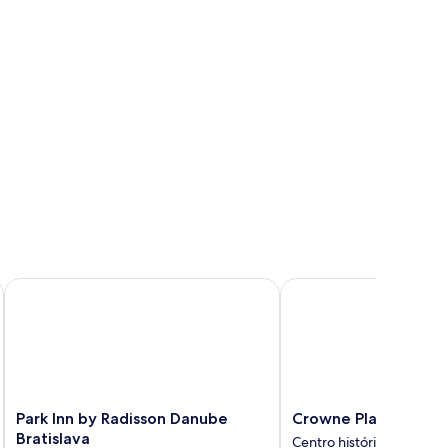
Park Inn by Radisson Danube Bratislava
Crowne Plaza Bratislav
Park
Crowne
Park Inn by Radisson Danube
Crowne Plaza Bratis
Inn
Plaza
Bratislava
Centro histórico de Brati