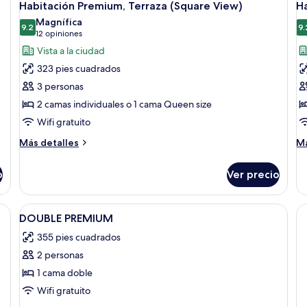
10
Habitación Premium, Terraza (Square View)
Ha
todas
t
Magnífica
las
9.2
la
9.
9.2 de 10
(12
12 opiniones
fotos
f
opiniones)
Vista a la ciudad
de
d
323 pies cuadrados
Habitación
H
3 personas
Premium,
s
2 camas individuales o 1 cama Queen size
Terraza
(
Wifi gratuito
(Square
V
View)
Más
M
Más detalles
Má
detalles
de
sobre
so
o
Ver precio
Habitación
Ha
Premium,
su
Terraza
(S
 ventanal grande, un televisor de pantalla plana y un conjunto de sofás.
Abrir
Ropa de cama hipoalergénica y minib
7
(Square
Vi
DOUBLE PREMIUM
todas
View)
355 pies cuadrados
las
2 personas
fotos
de
1 cama doble
DOUBLE
Wifi gratuito
PREMIUM