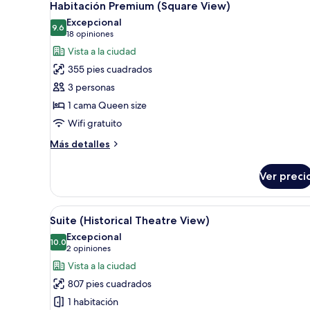
6
Habitación Premium (Square View)
todas
Excepcional
las
9.6
9.6 de 10
(18
18 opiniones
fotos
opiniones)
Vista a la ciudad
de
355 pies cuadrados
Habitación
3 personas
Premium
1 cama Queen size
(Square
Wifi gratuito
View)
Más
Más detalles
detalles
sobre
Ver preci
Habitación
Premium
(Square
Abrir
Una habitación de hotel con un
10
View)
Suite (Historical Theatre View)
todas
Excepcional
las
10.0
10.0 de 10
(2
2 opiniones
fotos
opiniones)
Vista a la ciudad
de
807 pies cuadrados
Suite
1 habitación
(Historical