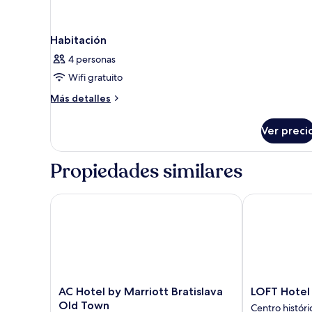
Habitación
4 personas
Wifi gratuito
Más
Más detalles
detalles
sobre
Ver preci
Habitación
Propiedades similares
AC Hotel by Marriott Bratislava Old Town
LOFT Hotel Br
AC
LOFT
AC Hotel by Marriott Bratislava
LOFT Hotel 
Hotel
Hotel
Old Town
Centro históri