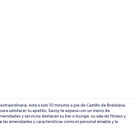
Bar (en la p
xtraordinaria, está a solo 10 minutos a pie de Castillo de Bratislava.
ara satisfacer tu apetito, Savoy te espera con un menú de
menidades y servicios destacan su bar o lounge, su sala de fitness y
Sauna, tina 
de las amenidades y características como el personal amable y la