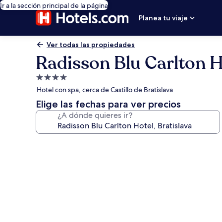
Ir a la sección principal de la página
Planea tu viaje
Ver todas las propiedades
Radisson Blu Carlton Ho
Propiedad
de
Hotel con spa, cerca de Castillo de Bratislava
4.0
Elige las fechas para ver precios
estrellas
¿A dónde quieres ir?
Galería
de
fotos
de
Radisson
Blu