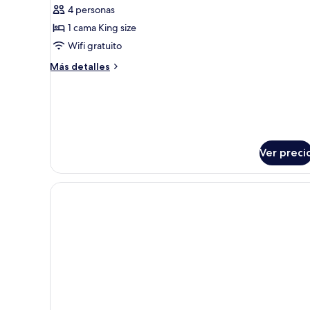
4 personas
Theatre
1 cama King size
View)
Wifi gratuito
Más
Más detalles
detalles
sobre
Suite
(Historical
Theatre
View)
Ver preci