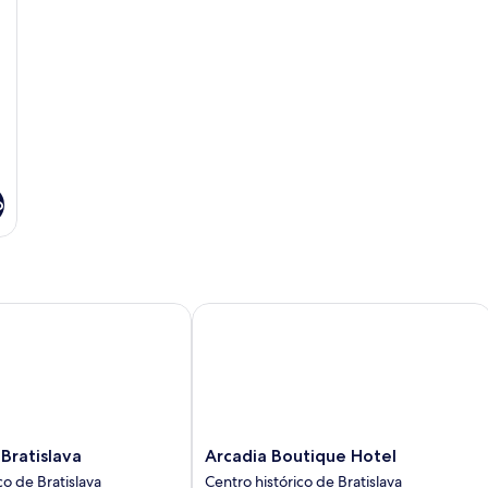
o
atislava
Arcadia Boutique Hotel
Arcadia
Bratislava
Arcadia Boutique Hotel
Boutique
co de Bratislava
Centro histórico de Bratislava