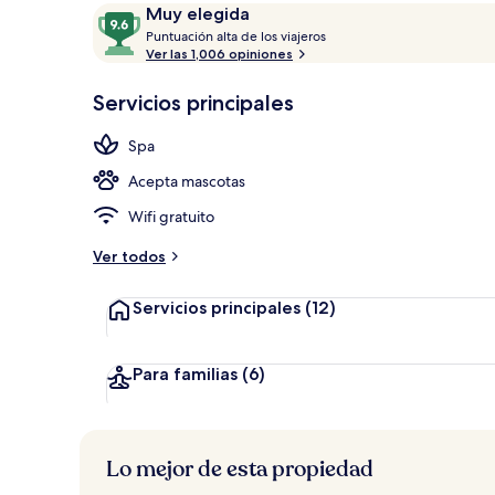
Opiniones
9.6
Muy elegida
P
de
Puntuación alta de los viajeros
u
Ver las 1,006 opiniones
10,
Bar (en la pr
n
Muy
t
Servicios principales
elegida
u
a
Spa
c
i
Acepta mascotas
ó
n
Wifi gratuito
a
Ver todos
l
t
Servicios principales
(12)
a
d
e
Para familias
(6)
l
o
s
Lo mejor de esta propiedad
v