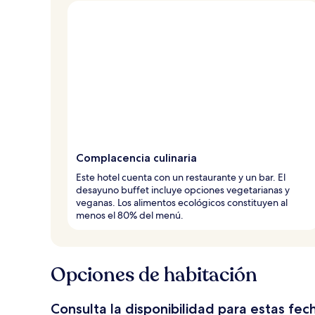
i
a
j
e
r
o
s
Complacencia culinaria
Este hotel cuenta con un restaurante y un bar. El
desayuno buffet incluye opciones vegetarianas y
veganas. Los alimentos ecológicos constituyen al
menos el 80% del menú.
Opciones de habitación
Consulta la disponibilidad para estas fec