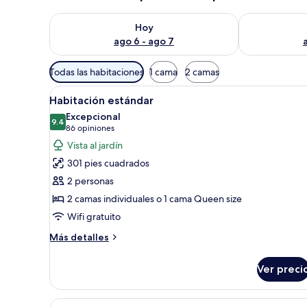
Consulta la disponibilidad para hoy ago 6 - ago 7
Consulta la d
Hoy
ago 6 - ago 7
Filtros
Todas las habitaciones
1 cama
2 camas
disponibles
Abrir
Habitación de hotel con cama,
para
9
Habitación estándar
todas
las
Excepcional
las
9.4
habitaciones
9.4 de 10
(86
86 opiniones
fotos
opiniones)
Vista al jardín
de
301 pies cuadrados
Habitación
2 personas
estándar
2 camas individuales o 1 cama Queen size
Wifi gratuito
Más
Más detalles
detalles
sobre
Ver preci
Habitación
estándar
Abrir
Habitación de hotel con una cam