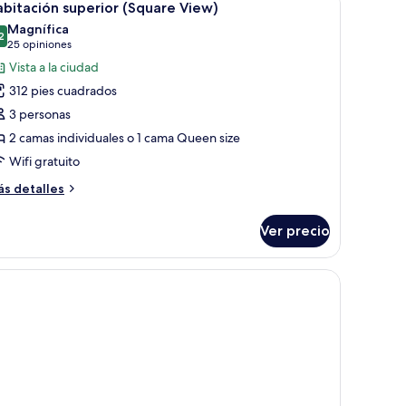
8
bitación superior (Square View)
odas
Magnífica
s
2
9.2 de 10
(25
25 opiniones
otos
opiniones)
Vista a la ciudad
e
312 pies cuadrados
abitación
3 personas
uperior
2 camas individuales o 1 cama Queen size
Square
Wifi gratuito
iew)
ás
s detalles
talles
bre
Ver precio
bitación
perior
quare
ar
ew)