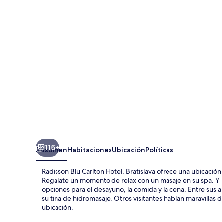
Carlton
Hotel,
Bratislava
115+
Resumen
Habitaciones
Ubicación
Políticas
Radisson Blu Carlton Hotel, Bratislava ofrece una ubicación e
Regálate un momento de relax con un masaje en su spa. Y p
opciones para el desayuno, la comida y la cena. Entre sus a
su tina de hidromasaje. Otros visitantes hablan maravillas 
ubicación.