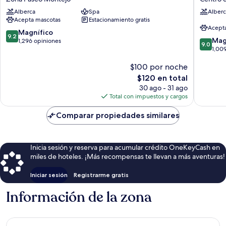
-
Merida
Alberca
Spa
Alberc
Merida
Hotel
Acepta mascotas
Estacionamiento gratis
Zona
Centro
Acept
Paseo
de
9.2
Magnífico
9.2
9.0
Montejo
Mérida
Mag
de
1,296 opiniones
9.0
de
1,00
10,
10,
Magnífico,
$100 por noche
Magnífi
1,296
1,009
opiniones
El
$120 en total
opinion
precio
30 ago - 31 ago
actual
Total con impuestos y cargos
es
de
Comparar propiedades similares
$120
Inicia sesión y reserva para acumular crédito OneKeyCash en
miles de hoteles. ¡Más recompensas te llevan a más aventuras!
Iniciar sesión
Registrarme gratis
Información de la zona