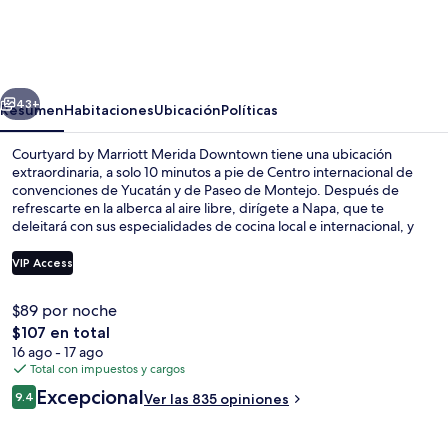
by
Marriott
Merida
erior
Siguiente
Downtown
43+
Resumen
Habitaciones
Ubicación
Políticas
Courtyard by Marriott Merida Downtown tiene una ubicación
extraordinaria, a solo 10 minutos a pie de Centro internacional de
convenciones de Yucatán y de Paseo de Montejo. Después de
refrescarte en la alberca al aire libre, dirígete a Napa, que te
deleitará con sus especialidades de cocina local e internacional, y
está disponible para desayunos, comidas y cenas. Destacan su sala
de fitness abierta las 24 horas y su jardín. Otros visitantes hablan
VIP Access
muy bien de las amenidades y características como el personal
amable y la ubicación.
$89 por noche
Alberca al aire libre
El
$107 en total
precio
16 ago - 17 ago
total
Total con impuestos y cargos
es
Opiniones
Excepcional
9.4
Ver las 835 opiniones
de
9.4 de 10,
$107