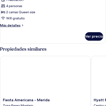
de
cama,
Habitación
vista
4 personas
a
estándar,
2 camas Queen size
la
2
Wifi gratuito
ciudad
camas
Más
Más detalles
Queen
detalles
size,
sobre
Ver precio
vista
Habitación
estándar,
a
2
Propiedades similares
la
camas
ciudad
Queen
Fiesta Americana - Merida
Hyatt Re
size,
vista
a
la
ciudad
Fiesta
Hyatt
Fiesta Americana - Merida
Hyatt 
Americana
Regenc
Zona Paseo Montejo
Centro 