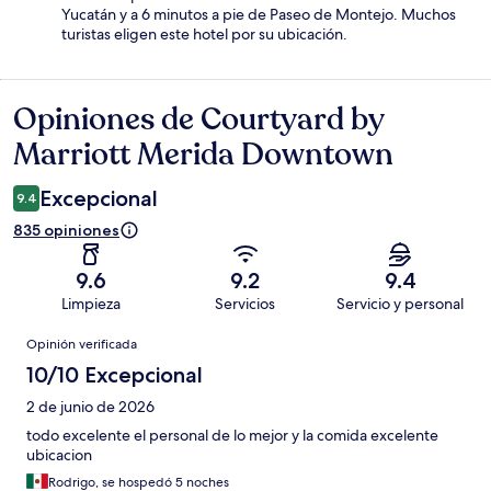
Yucatán y a 6 minutos a pie de Paseo de Montejo. Muchos
turistas eligen este hotel por su ubicación.
Opiniones de Courtyard by
Opiniones
Marriott Merida Downtown
Excepcional
9.4
835 opiniones
9.6
9.2
9.4
Limpieza
Servicios
Servicio y personal
Opiniones
Opinión verificada
10/10 Excepcional
2 de junio de 2026
todo excelente el personal de lo mejor y la comida excelente
ubicacion
Rodrigo, se hospedó 5 noches