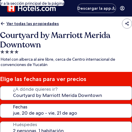
Ir a la sección principal de la página
Descargar la app
Ver todas las propiedades
Courtyard by Marriott Merida
Downtown
Propiedad
de
Hotel con alberca al aire libre, cerca de Centro internacional de
4.0
convenciones de Yucatán
estrellas
Elige las fechas para ver precios
¿A dónde quieres ir?
Fechas
Huéspedes