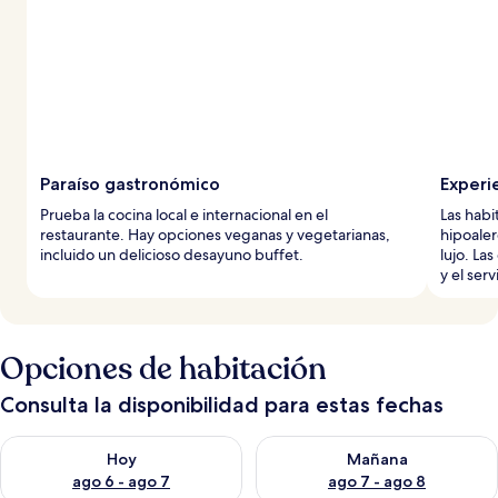
Paraíso gastronómico
Experi
Prueba la cocina local e internacional en el
Las hab
restaurante. Hay opciones veganas y vegetarianas,
hipoaler
incluido un delicioso desayuno buffet.
lujo. La
y el serv
Opciones de habitación
Consulta la disponibilidad para estas fechas
Consulta la disponibilidad para hoy ago 6 - ago 7
Consulta la disponibilidad pa
Hoy
Mañana
ago 6 - ago 7
ago 7 - ago 8