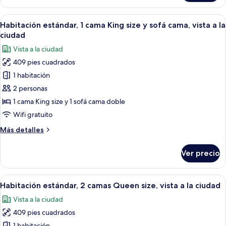
estándar,
cama,
1
Abrir
Habitación de hotel con una cama grande
vista
10
cama
Habitación estándar, 1 cama King size y sofá cama, vista a la
todas
a
King
ciudad
size
las
la
Vista a la ciudad
y
fotos
ciudad
sofá
409 pies cuadrados
de
cama,
1 habitación
Habitación
vista
a
estándar,
2 personas
la
1
1 cama King size y 1 sofá cama doble
ciudad
cama
Wifi gratuito
King
Más
Más detalles
size
detalles
y
sobre
Ver precio
Habitación
sofá
estándar,
cama,
1
Abrir
Habitación de hotel con dos camas, un e
vista
7
cama
Habitación estándar, 2 camas Queen size, vista a la ciudad
todas
a
King
Vista a la ciudad
size
las
la
y
409 pies cuadrados
fotos
ciudad
sofá
1 habitación