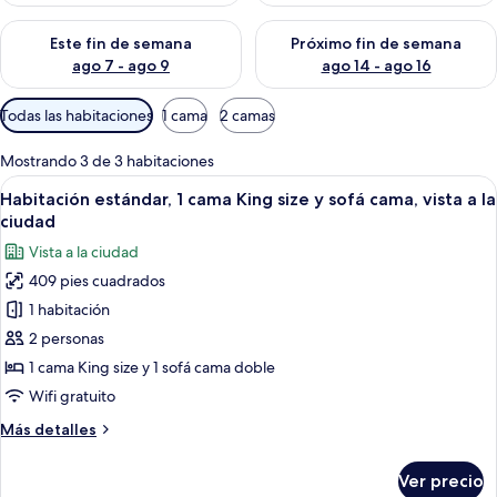
Consulta la disponibilidad para este fin de semana ago 7 - ag
Consulta la disponibilidad par
Este fin de semana
Próximo fin de semana
ago 7 - ago 9
ago 14 - ago 16
Filtros
Todas las habitaciones
1 cama
2 camas
disponibles
para
Mostrando 3 de 3 habitaciones
las
Abrir
Una habitación de hotel con una cama,
10
Habitación estándar, 1 cama King size y sofá cama, vista a la
habitaciones
todas
ciudad
las
Vista a la ciudad
fotos
409 pies cuadrados
de
1 habitación
Habitación
estándar,
2 personas
1
1 cama King size y 1 sofá cama doble
cama
Wifi gratuito
King
Más
Más detalles
size
detalles
y
sobre
Ver precio
Habitación
sofá