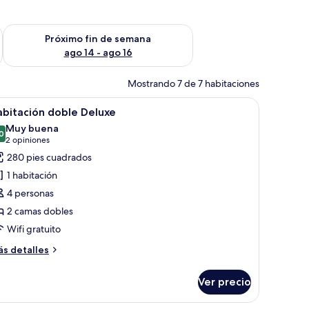
fin de semana ago 7 - ago 9
Consulta la disponibilidad para el próximo fin de semana ago 
Próximo fin de semana
ago 14 - ago 16
Mostrando 7 de 7 habitaciones
nde, cabecera con iluminación integrada y mesita de noche con teléfono.
brir
Habitación de hotel con dos camas, cada una
12
bitación doble Deluxe
odas
Muy buena
s
0
8.0 de 10
(2
2 opiniones
otos
opiniones)
280 pies cuadrados
e
1 habitación
abitación
4 personas
oble
2 camas dobles
eluxe
Wifi gratuito
ás
s detalles
talles
bre
Ver precio
bitación
ble