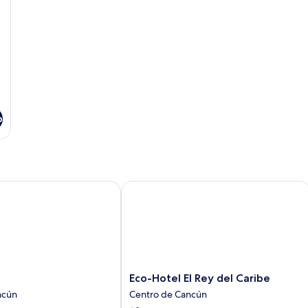
o
Eco-Hotel El Rey del Caribe
Eco-
Eco-Hotel El Rey del Caribe
Hotel
ncún
Centro de Cancún
El