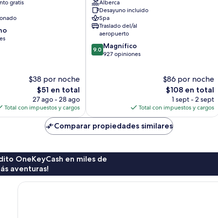
to gratis
Alberca
Rey
Desayuno incluido
del
ionado
Spa
Caribe
Traslado del/al
no
Centro
aeropuerto
es
de
9.0
Magnífico
Cancún
9.0
de
927 opiniones
10,
Magnífico,
$38 por noche
$86 por noche
927
El
opiniones
El
$51 en total
$108 en total
precio
precio
27 ago - 28 ago
1 sept - 2 sept
actual
actual
Total con impuestos y cargos
Total con impuestos y cargos
es
es
de
de
Comparar propiedades similares
$51
$108
rédito OneKeyCash en miles de
ás aventuras!