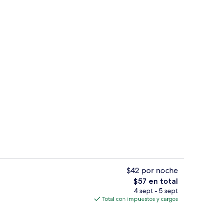
idad en la habitación y escritorio
Vista frontal de la propiedad
$42 por noche
El
$57 en total
precio
4 sept - 5 sept
Caja de seguridad en la habitación y e
total
Total con impuestos y cargos
es
de