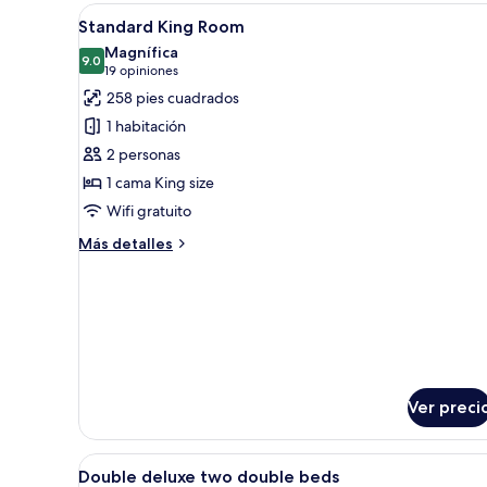
Abrir
Habitación de hotel con una c
13
Standard King Room
todas
Magnífica
las
9.0
9.0 de 10
(19
19 opiniones
fotos
opiniones)
258 pies cuadrados
de
1 habitación
Standard
2 personas
King
1 cama King size
Room
Wifi gratuito
Más
Más detalles
detalles
sobre
Standard
King
Room
Ver preci
Abrir
Interior
1
Double deluxe two double beds