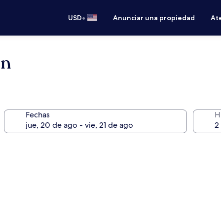
•
USD
Anunciar una propiedad
Ate
un
Fechas
H