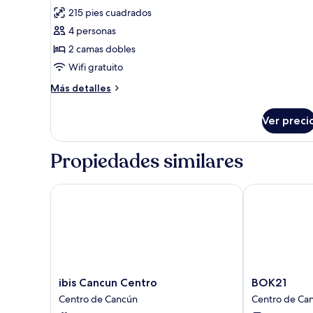
todas
215 pies cuadrados
las
4 personas
fotos
de
2 camas dobles
Double
Wifi gratuito
deluxe
Más
Más detalles
two
detalles
double
sobre
Ver preci
Double
beds
deluxe
two
Propiedades similares
double
beds
ibis Cancun Centro
BOK21
ibis
BOK21
ibis Cancun Centro
BOK21
Cancun
Centro
Centro de Cancún
Centro de Ca
Centro
de