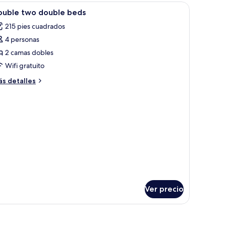
luxe
terruptor de luz en la pared.
brir
Caja de seguridad en la habitación y escritori
1
ouble two double beds
odas
215 pies cuadrados
s
4 personas
otos
e
2 camas dobles
ouble
Wifi gratuito
wo
ás
s detalles
ouble
talles
eds
bre
uble
wo
uble
ds
Ver precio