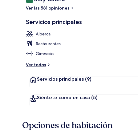
8.4 de 10,
Ver las 581 opiniones
Alberca al ai
Servicios principales
Alberca
Restaurantes
Gimnasio
Ver todos
Servicios principales
(9)
Siéntete como en casa
(5)
Opciones de habitación