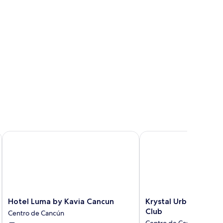
Hotel Luma by Kavia Cancun
Krystal Urban Cancun 
Hotel
Krystal
Hotel Luma by Kavia Cancun
Krystal Urban Cancu
Luma
Urban
Club
Centro de Cancún
by
Cancun
Centro de Cancún