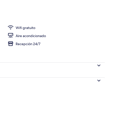
re libre y camastros
Wifi gratuito
Aire acondicionado
Recepción 24/7