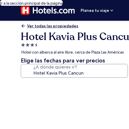
Ir a la sección principal de la página
Planea tu viaje
Ver todas las propiedades
Hotel Kavia Plus Canc
Propiedad
de
Hotel con alberca al aire libre, cerca de Plaza Las Américas
3.5
Elige las fechas para ver precios
estrellas
¿A dónde quieres ir?
Galería
de
fotos
de
Hotel
Kavia