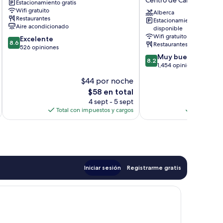
Estacionamiento gratis
Kavia
&
Wifi gratuito
Cancun
Beach
Alberca
Restaurantes
Estacionamiento
Centro
Club
Aire acondicionado
disponible
de
Centro
Wifi gratuito
8.6
Excelente
Cancún
de
8.6
Restaurantes
de
526 opiniones
Cancún
10,
8.2
Muy bueno
8.2
Excelente,
de
1,454 opiniones
526
10,
$44 por noche
opiniones
Muy
El
$58 en total
bueno,
precio
1,454
4 sept - 5 sept
actual
opiniones
Total con impuestos y cargos
Total con 
es
de
$58
Iniciar sesión
Registrarme gratis