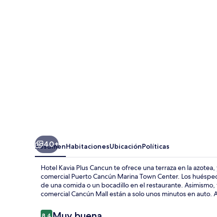
Plus
Cancun
40+
Resumen
Habitaciones
Ubicación
Políticas
Hotel Kavia Plus Cancun te ofrece una terraza en la azotea,
comercial Puerto Cancún Marina Town Center. Los huéspedes
de una comida o un bocadillo en el restaurante. Asimismo,
comercial Cancún Mall están a solo unos minutos en auto. A 
Opiniones
Muy buena
8.4