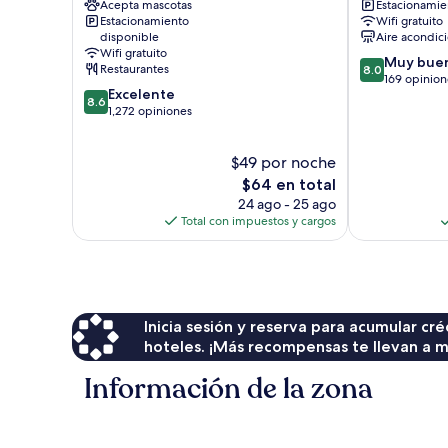
Acepta mascotas
Estacionamien
Centro
Cancún
Estacionamiento
Wifi gratuito
de
disponible
Aire acondic
Cancún
Wifi gratuito
8.0
Muy bue
Restaurantes
8.0
de
169 opinion
8.6
Excelente
10,
8.6
de
1,272 opiniones
Muy
10,
bueno,
Excelente,
169
$49 por noche
1,272
opiniones
opiniones
El
$64 en total
precio
24 ago - 25 ago
actual
Total con impuestos y cargos
es
de
$64
Inicia sesión y reserva para acumular c
hoteles. ¡Más recompensas te llevan a m
Información de la zona