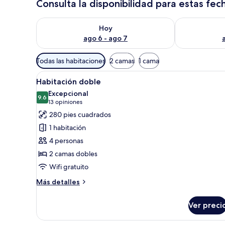
Consulta la disponibilidad para estas fec
Consulta la disponibilidad para hoy ago 6 - ago 7
Consulta la d
Hoy
ago 6 - ago 7
Filtros
Todas las habitaciones
2 camas
1 cama
disponibles
Abrir
Habitación de hotel con dos c
para
12
Habitación doble
todas
las
Excepcional
las
9.6
habitaciones
9.6 de 10
(13
13 opiniones
fotos
opiniones)
280 pies cuadrados
de
1 habitación
Habitación
4 personas
doble
2 camas dobles
Wifi gratuito
Más
Más detalles
detalles
sobre
Ver preci
Habitación
doble