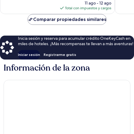
precio
11 ago - 12 ago
actual
Total con impuestos y cargos
es
de
Comparar propiedades similares
$263
Inicia sesión y reserva para acumular crédito OneKeyCash en
miles de hoteles. ¡Más recompensas te llevan a más aventuras!
Iniciar sesión
Registrarme gratis
Información de la zona