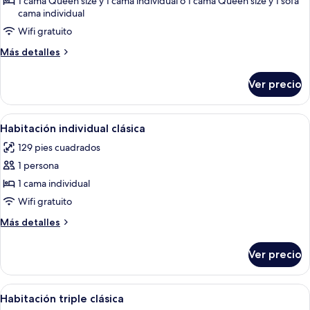
1 cama Queen size y 1 cama individual o 1 cama Queen size y 1 sofá
superior
cama individual
Wifi gratuito
Más
Más detalles
detalles
sobre
Ver precio
Habitación
triple
superior
Abrir
Habitación de hotel con cama, mesita d
4
Habitación individual clásica
todas
129 pies cuadrados
las
1 persona
fotos
de
1 cama individual
Habitación
Wifi gratuito
individual
Más
Más detalles
clásica
detalles
sobre
Ver precio
Habitación
individual
clásica
Abrir
Habitación de hotel con escritorio, s
4
Habitación triple clásica
todas