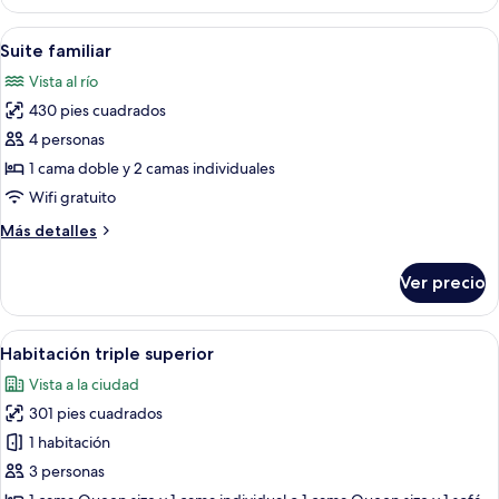
Deluxe,
balcón
Abrir
Amplia sala de estar con techo alto, una
10
Suite familiar
todas
Vista al río
las
430 pies cuadrados
fotos
de
4 personas
Suite
1 cama doble y 2 camas individuales
familiar
Wifi gratuito
Más
Más detalles
detalles
sobre
Ver precio
Suite
familiar
Abrir
Habitación de hotel con cama, mesita de
4
Habitación triple superior
todas
Vista a la ciudad
las
301 pies cuadrados
fotos
de
1 habitación
Habitación
3 personas
triple