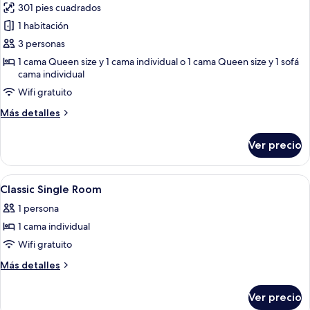
301 pies cuadrados
las
1 habitación
fotos
de
3 personas
Habitación
1 cama Queen size y 1 cama individual o 1 cama Queen size y 1 sofá
cama individual
triple
clásica
Wifi gratuito
Más
Más detalles
detalles
sobre
Ver precio
Habitación
triple
clásica
Abrir
Habitación de hotel con cama, mesita d
4
Classic Single Room
todas
1 persona
las
1 cama individual
fotos
de
Wifi gratuito
Classic
Más
Más detalles
Single
detalles
sobre
Room
Ver precio
Classic