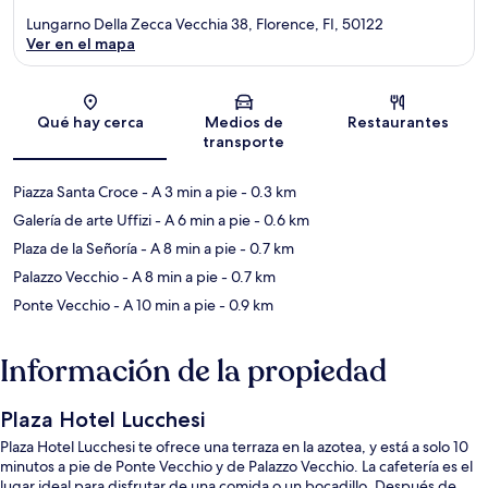
Lungarno Della Zecca Vecchia 38, Florence, FI, 50122
Ver en el mapa
Sección del mapa
Qué hay cerca
Medios de
Restaurantes
transporte
Piazza Santa Croce
- A 3 min a pie
- 0.3 km
Galería de arte Uffizi
- A 6 min a pie
- 0.6 km
Plaza de la Señoría
- A 8 min a pie
- 0.7 km
Palazzo Vecchio
- A 8 min a pie
- 0.7 km
Ponte Vecchio
- A 10 min a pie
- 0.9 km
Información de la propiedad
Plaza Hotel Lucchesi
Plaza Hotel Lucchesi te ofrece una terraza en la azotea, y está a solo 10
minutos a pie de Ponte Vecchio y de Palazzo Vecchio. La cafetería es el
lugar ideal para disfrutar de una comida o un bocadillo. Después de