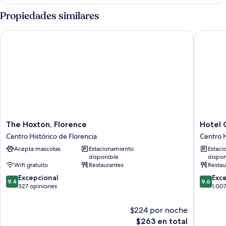
Propiedades similares
The Hoxton, Florence
Hotel Ca
The
Hotel
The Hoxton, Florence
Hotel 
Hoxton,
Calimala
Centro Histórico de Florencia
Centro H
Florence
Florenc
Acepta mascotas
Estacionamiento
Estaci
Centro
Centro
disponible
dispon
Histórico
Históric
Wifi gratuito
Restaurantes
Restau
de
de
9.4
9.6
Florencia
Excepcional
Florenci
Exc
9.4
9.6
de
de
327 opiniones
1,00
10,
10,
Excepcional,
Excepcio
$224 por noche
327
1,007
El
$263 en total
opiniones
opinion