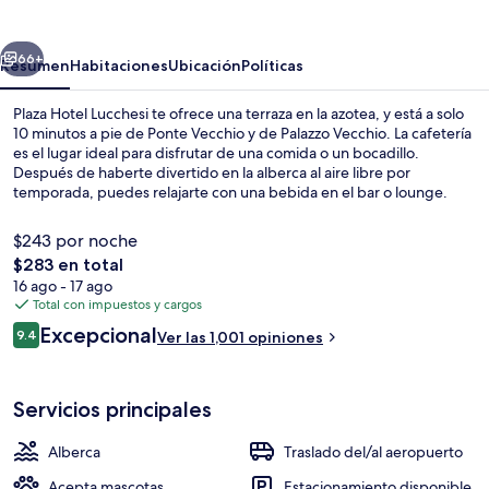
Lucchesi
erior
Siguiente
66+
Resumen
Habitaciones
Ubicación
Políticas
Plaza Hotel Lucchesi te ofrece una terraza en la azotea, y está a solo
10 minutos a pie de Ponte Vecchio y de Palazzo Vecchio. La cafetería
es el lugar ideal para disfrutar de una comida o un bocadillo.
Después de haberte divertido en la alberca al aire libre por
temporada, puedes relajarte con una bebida en el bar o lounge.
Entre sus amenidades y servicios destacan su bar junto a la alberca,
su snack bar o deli y su terraza. A otros visitantes les encantan las
$243 por noche
amenidades y características como el personal amable y el estado
El
$283 en total
general de la propiedad.
precio
16 ago - 17 ago
Alberca al aire libre por temporada
total
Total con impuestos y cargos
es
Opiniones
Excepcional
9.4
Ver las 1,001 opiniones
de
9.4 de 10,
$283
Servicios principales
Alberca
Traslado del/al aeropuerto
Acepta mascotas
Estacionamiento disponible