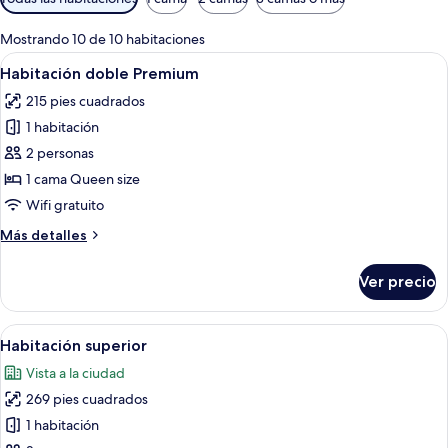
disponibles
para
Mostrando 10 de 10 habitaciones
las
Abrir
Una habitación de hotel con una cama
5
Habitación doble Premium
habitaciones
todas
215 pies cuadrados
las
1 habitación
fotos
de
2 personas
Habitación
1 cama Queen size
doble
Wifi gratuito
Premium
Más
Más detalles
detalles
sobre
Ver precio
Habitación
doble
Premium
Abrir
Habitación de hotel con cama, mesita de
6
Habitación superior
todas
Vista a la ciudad
las
269 pies cuadrados
fotos
de
1 habitación