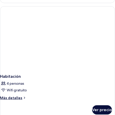
Single
Room
Habitación
4 personas
Wifi gratuito
Más
Más detalles
detalles
sobre
Ver precio
Habitación