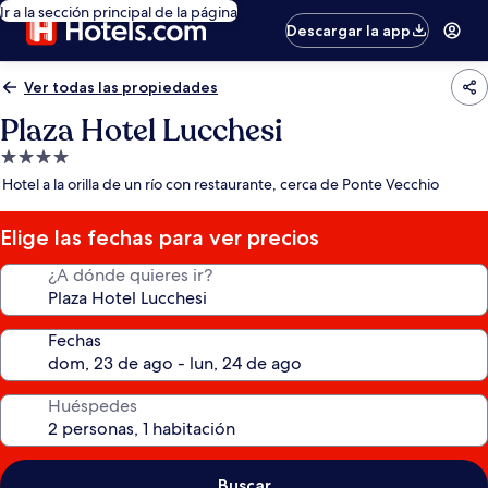
Ir a la sección principal de la página
Descargar la app
Ver todas las propiedades
Plaza Hotel Lucchesi
Propiedad
de
Hotel a la orilla de un río con restaurante, cerca de Ponte Vecchio
4.0
estrellas
Elige las fechas para ver precios
¿A dónde quieres ir?
Fechas
Huéspedes
Buscar