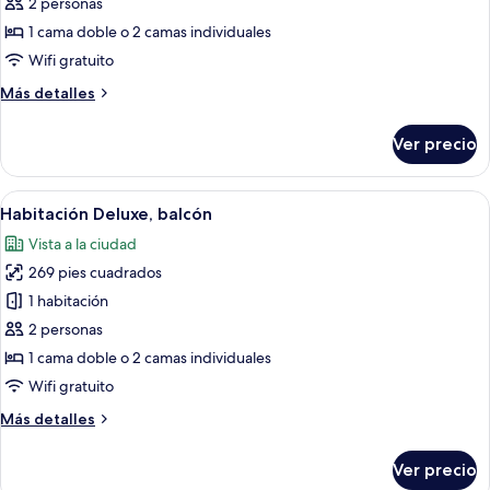
Habitación
2 personas
superior
1 cama doble o 2 camas individuales
Wifi gratuito
Más
Más detalles
detalles
sobre
Ver precio
Habitación
superior
Abrir
Habitación de hotel con una cama, una 
10
Habitación Deluxe, balcón
todas
Vista a la ciudad
las
269 pies cuadrados
fotos
de
1 habitación
Habitación
2 personas
Deluxe,
1 cama doble o 2 camas individuales
balcón
Wifi gratuito
Más
Más detalles
detalles
sobre
Ver precio
Habitación