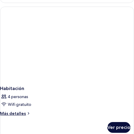
Habitación
4 personas
Wifi gratuito
Más
Más detalles
detalles
sobre
Ver precio
Habitación