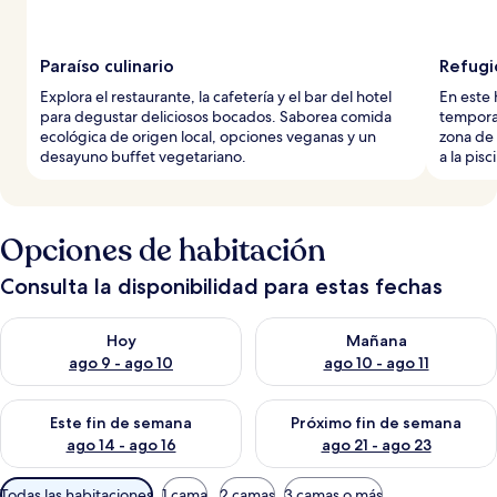
Paraíso culinario
Refugi
Explora el restaurante, la cafetería y el bar del hotel
En este 
para degustar deliciosos bocados. Saborea comida
tempora
ecológica de origen local, opciones veganas y un
zona de 
desayuno buffet vegetariano.
a la pis
Opciones de habitación
Consulta la disponibilidad para estas fechas
Consulta la disponibilidad para hoy ago 9 - ago 10
Consulta la disponibilidad par
Hoy
Mañana
ago 9 - ago 10
ago 10 - ago 11
Consulta la disponibilidad para este fin de semana ago 14 - ag
Consulta la disponibilidad pa
Este fin de semana
Próximo fin de semana
ago 14 - ago 16
ago 21 - ago 23
Filtros
Todas las habitaciones
1 cama
2 camas
3 camas o más