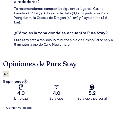
alrededores?
Te recomendamos conocer los siguientes lugares: Casino
Paradise (1,4 km) y Arboreto de Halla (3,1 km), junto con Roca
Yongduam, la Cabeza de Dragón (4,1 km) y Playa de Iho (4,6
km).
¿Cómo es la zona donde se encuentra Pure Stay?
Pure Stay está a tan solo 16 minutos a pie de Casino Paradise y a
8 minutos a pie de Calle Nuwemaru.
Opiniones de Pure Stay
Opiniones
4.8
5 opiniones
4.0
4.0
5.2
Limpieza
Servicios
Servicio y personal
Opiniones
Opinión verificada