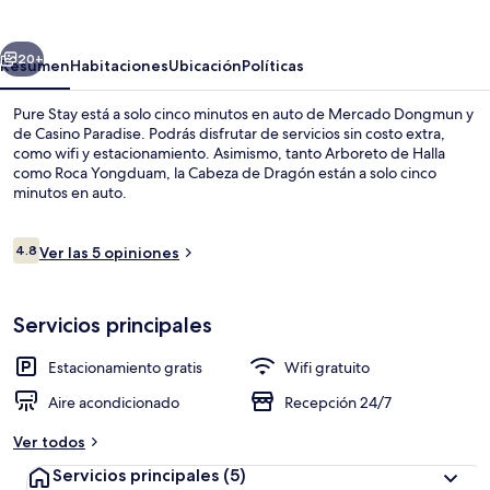
erior
Siguiente
20+
Resumen
Habitaciones
Ubicación
Políticas
Pure Stay está a solo cinco minutos en auto de Mercado Dongmun y
de Casino Paradise. Podrás disfrutar de servicios sin costo extra,
como wifi y estacionamiento. Asimismo, tanto Arboreto de Halla
como Roca Yongduam, la Cabeza de Dragón están a solo cinco
minutos en auto.
Opiniones
4.8
Ver las 5 opiniones
4.8 de 10,
Wifi gratis
Servicios principales
Estacionamiento gratis
Wifi gratuito
Aire acondicionado
Recepción 24/7
Ver todos
Servicios principales
(5)