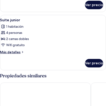
sobre
Ver precio
Suite
familiar
Abrir
Una habitación de hotel con dos cama
7
Suite junior
todas
1 habitación
las
4 personas
fotos
de
2 camas dobles
Suite
Wifi gratuito
junior
Más
Más detalles
detalles
sobre
Ver precio
Suite
junior
Propiedades similares
The Hide City
Check In