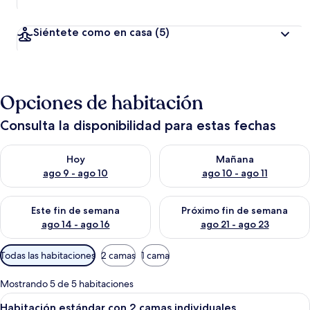
Siéntete como en casa
(5)
Opciones de habitación
Consulta la disponibilidad para estas fechas
Consulta la disponibilidad para hoy ago 9 - ago 10
Consulta la disponibilidad par
Hoy
Mañana
ago 9 - ago 10
ago 10 - ago 11
Consulta la disponibilidad para este fin de semana ago 14 - ag
Consulta la disponibilidad pa
Este fin de semana
Próximo fin de semana
ago 14 - ago 16
ago 21 - ago 23
Filtros
Todas las habitaciones
2 camas
1 cama
disponibles
para
Mostrando 5 de 5 habitaciones
las
Abrir
Habitación de hotel con dos camas, u
6
Habitación estándar con 2 camas individuales
habitaciones