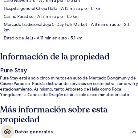
Calle Nuwemaru
- A 7 min a pie
- 0.6 km
Hospital general Cheju Halla
- A 13 min a pie
- 1.1 km
Casino Paradise
- A 17 min a pie
- 1.5 km
Mercado tradicional Jeju 5-Day Folk Market
- A 8 min en auto
- 2.1
km
Estadio de Jeju
- A 11 min en auto
- 5.1 km
Información de la propiedad
Pure Stay
Pure Stay está a solo cinco minutos en auto de Mercado Dongmun y de
Casino Paradise. Podrás disfrutar de servicios sin costo extra, como wifi y
estacionamiento. Asimismo, tanto Arboreto de Halla como Roca
Yongduam, la Cabeza de Dragón están a solo cinco minutos en auto.
Más información sobre esta
propiedad
Datos generales