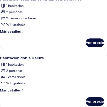
todas
1 habitación
las
2 personas
fotos
de
2 camas individuales
Habitación
Wifi gratuito
estándar
Más
Más detalles
con
detalles
2
sobre
Ver precio
Habitación
camas
estándar
individuales
con
Abrir
Habitación de hotel con cama, cabecer
8
2
Habitación doble Deluxe
todas
camas
1 habitación
individuales
las
2 personas
fotos
de
1 cama doble
Habitación
Wifi gratuito
doble
Más
Más detalles
Deluxe
detalles
sobre
Ver precio
Habitación