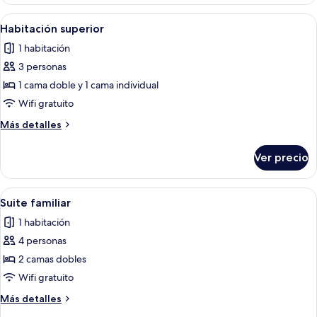
doble
Deluxe
Abrir
Habitación de hotel con dos camas, c
5
Habitación superior
todas
1 habitación
las
3 personas
fotos
de
1 cama doble y 1 cama individual
Habitación
Wifi gratuito
superior
Más
Más detalles
detalles
sobre
Ver precio
Habitación
superior
Abrir
Una habitación de hotel moderna con 
7
Suite familiar
todas
1 habitación
las
4 personas
fotos
de
2 camas dobles
Suite
Wifi gratuito
familiar
Más
Más detalles
detalles