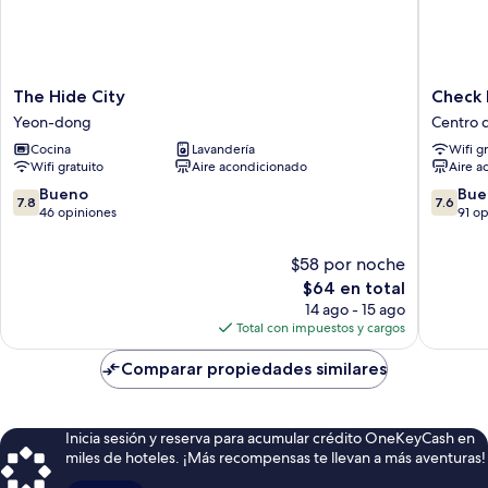
The
Check
The Hide City
Check 
Hide
Inn
Yeon-dong
Centro d
City
Hotel
Cocina
Lavandería
Wifi g
Yeon-
Jeju
Wifi gratuito
Aire acondicionado
Aire a
dong
Centro
de
7.8
7.6
Bueno
Bue
7.8
7.6
la
de
de
46 opiniones
91 o
ciudad
10,
10,
de
Bueno,
Bueno,
$58 por noche
Jeju
46
91
El
$64 en total
opiniones
opinion
precio
14 ago - 15 ago
actual
Total con impuestos y cargos
es
de
Comparar propiedades similares
$64
Inicia sesión y reserva para acumular crédito OneKeyCash en
miles de hoteles. ¡Más recompensas te llevan a más aventuras!