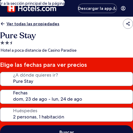
Ir a la sección principal de la página
Descargar la app
Ver todas las propiedades
Pure Stay
Propiedad
de
Hotel a poca distancia de Casino Paradise
2.5
estrellas
Elige las fechas para ver precios
¿A dónde quieres ir?
Fechas
Huéspedes
Buscar