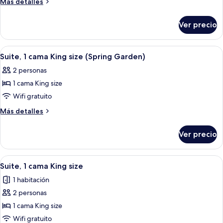
Más
Más detalles
detalles
sobre
Ver precio
Suite
(Railton)
Abrir
Un dormitorio con una cama, una silla
15
Suite, 1 cama King size (Spring Garden)
todas
2 personas
las
1 cama King size
fotos
de
Wifi gratuito
Suite,
Más
Más detalles
1
detalles
sobre
cama
Ver precio
Suite,
King
1
size
cama
Abrir
Una habitación de hotel moderna con u
3
(Spring
King
Suite, 1 cama King size
todas
size
Garden)
1 habitación
(Spring
las
Garden)
2 personas
fotos
de
1 cama King size
Suite,
Wifi gratuito