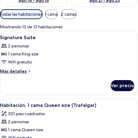
ago 14 - ago 16
ago 21 - ago 23
Filtros
Todas las habitaciones
1 cama
2 camas
disponibles
para
Mostrando 13 de 13 habitaciones
las
Abrir
Sábanas de algodón egipcio y ropa de
18
Signature Suite
habitaciones
todas
2 personas
las
1 cama King size
fotos
de
Wifi gratuito
Signature
Más
Más detalles
Suite
detalles
sobre
Ver precio
Signature
Suite
Abrir
Una habitación de hotel con una cama
6
Habitación, 1 cama Queen size (Trafalgar)
todas
301 pies cuadrados
las
2 personas
fotos
de
1 cama Queen size
Habitación,
Wifi gratuito