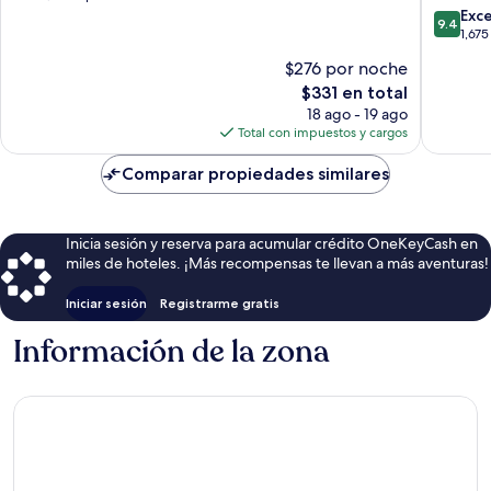
ciudad
Hotels
10,
9.4
Exc
9.4
de
and
Magnífico,
de
1,675
Londres
Resorts
2,506
10,
$276 por noche
Centro
opiniones
Excepcio
El
$331 en total
de
1,675
precio
la
opinion
18 ago - 19 ago
actual
ciudad
Total con impuestos y cargos
es
de
de
Londres
Comparar propiedades similares
$331
Inicia sesión y reserva para acumular crédito OneKeyCash en
miles de hoteles. ¡Más recompensas te llevan a más aventuras!
Iniciar sesión
Registrarme gratis
Información de la zona