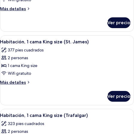
1
Más
Más detalles
cama
detalles
Queen
sobre
Ver precio
Habitación,
size
1
(Trafalgar)
cama
Abrir
Habitación de hotel con cama, sofá, un
5
Queen
Habitación, 1 cama King size (St. James)
todas
size
377 pies cuadrados
(Trafalgar)
las
2 personas
fotos
de
1 cama King size
Habitación,
Wifi gratuito
1
Más
Más detalles
cama
detalles
King
sobre
Ver precio
Habitación,
size
1
(St.
cama
Abrir
Habitación de hotel con una cama gra
James)
6
King
Habitación, 1 cama King size (Trafalgar)
todas
size
323 pies cuadrados
(St.
las
James)
2 personas
fotos