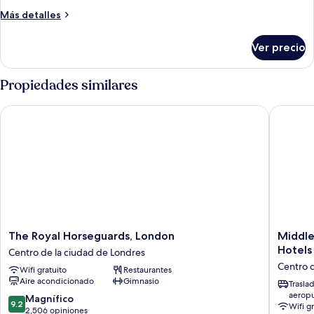
1
Más
Más detalles
cama
detalles
King
sobre
Ver precio
Suite,
size
1
cama
Propiedades similares
King
size
The Royal Horseguards, London
Middle E
The
Middle
The Royal Horseguards, London
Middle
Royal
Eight
Hotels
Centro de la ciudad de Londres
Horseguards,
-
Centro d
Wifi gratuito
Restaurantes
London
Covent
Aire acondicionado
Gimnasio
Centro
Garden
Trasla
aerop
de
-
9.2
Magnífico
9.2
Wifi g
la
Preferr
de
2,506 opiniones