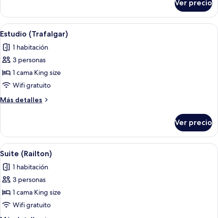
Ver precio
Trafalgar
Queen
Room
Abrir
Habitación de hotel con un sofá gris, 
8
Estudio (Trafalgar)
todas
1 habitación
las
3 personas
fotos
de
1 cama King size
Estudio
Wifi gratuito
(Trafalgar)
Más
Más detalles
detalles
sobre
Ver precio
Estudio
(Trafalgar)
Abrir
Habitación de hotel con una cama gran
7
Suite (Railton)
todas
1 habitación
las
3 personas
fotos
de
1 cama King size
Suite
Wifi gratuito
(Railton)