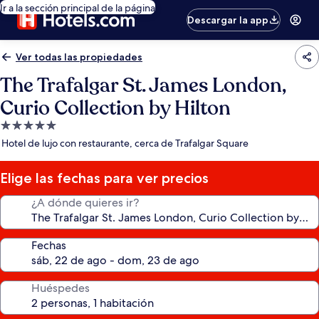
Ir a la sección principal de la página
Descargar la app
Ver todas las propiedades
The Trafalgar St. James London,
Curio Collection by Hilton
Propiedad
de
Hotel de lujo con restaurante, cerca de Trafalgar Square
5.0
estrellas
Elige las fechas para ver precios
¿A dónde quieres ir?
Fechas
Huéspedes