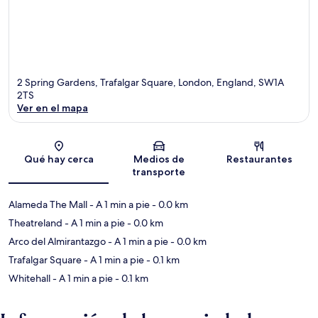
2 Spring Gardens, Trafalgar Square, London, England, SW1A
2TS
Ver en el mapa
Sección del mapa
Qué hay cerca
Medios de
Restaurantes
transporte
Alameda The Mall
- A 1 min a pie
- 0.0 km
Theatreland
- A 1 min a pie
- 0.0 km
Arco del Almirantazgo
- A 1 min a pie
- 0.0 km
Trafalgar Square
- A 1 min a pie
- 0.1 km
Whitehall
- A 1 min a pie
- 0.1 km