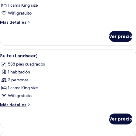
de
1 cama King size
Habitación,
Wifi gratuito
1
Más
Más detalles
cama
detalles
King
sobre
Ver precio
Habitación,
size
1
(Trafalgar)
cama
Abrir
Una habitación de hotel con una cama 
7
King
Suite (Landseer)
todas
size
538 pies cuadrados
(Trafalgar)
las
1 habitación
fotos
de
2 personas
Suite
1 cama King size
(Landseer)
Wifi gratuito
Más
Más detalles
detalles
sobre
Ver precio
Suite
(Landseer)
Abrir
Habitación de hotel con dos camas, una