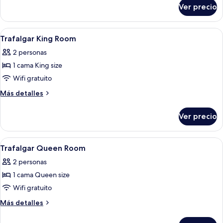
King
sobre
Ver precio
Habitación
size
familiar,
y
1
Abrir
Sábanas de algodón egipcio y ropa de
sofá
11
cama
Trafalgar King Room
todas
cama
King
2 personas
size
las
(St
y
1 cama King size
fotos
James)
sofá
de
Wifi gratuito
cama
Trafalgar
(St
Más
Más detalles
James)
King
detalles
sobre
Room
Ver precio
Trafalgar
King
Room
Abrir
Sábanas de algodón egipcio y ropa de
8
Trafalgar Queen Room
todas
2 personas
las
1 cama Queen size
fotos
de
Wifi gratuito
Trafalgar
Más
Más detalles
Queen
detalles
sobre
Room