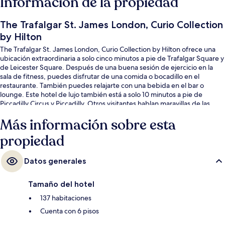
Información de la propiedad
The Trafalgar St. James London, Curio Collection
by Hilton
The Trafalgar St. James London, Curio Collection by Hilton ofrece una
ubicación extraordinaria a solo cinco minutos a pie de Trafalgar Square y
de Leicester Square. Después de una buena sesión de ejercicio en la
sala de fitness, puedes disfrutar de una comida o bocadillo en el
restaurante. También puedes relajarte con una bebida en el bar o
lounge. Este hotel de lujo también está a solo 10 minutos a pie de
Piccadilly Circus y Piccadilly. Otros visitantes hablan maravillas de las
amenidades y características como el personal amable y la ubicación. La
Más información sobre esta
propiedad está a una corta distancia a pie de algunas opciones de
transporte público: Estación de metro Charing Cross está a 4 minutos y
propiedad
Estación de metro Piccadilly Circus está a 7 minutos.
Datos generales
Tamaño del hotel
137 habitaciones
Cuenta con 6 pisos