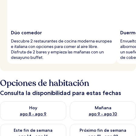
Dúo comedor
Duerme
Descubre 2 restaurantes de cocina moderna europea
Envuelt
e italiana con opciones para comer al aire libre.
alborno
Disfruta de 2 bares y empieza las mañanas con un
un sueño
desayuno buffet.
de cober
Opciones de habitación
Consulta la disponibilidad para estas fechas
Consulta la disponibilidad para hoy ago 8 - ago 9
Consulta la disponibilidad pa
Hoy
Mañana
ago 8 - ago 9
ago 9 - ago 10
Consulta la disponibilidad para este fin de semana ago 14 - ag
Consulta la disponibilidad pa
Este fin de semana
Próximo fin de semana