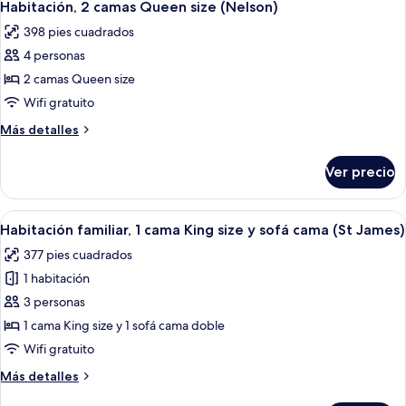
5
Habitación, 2 camas Queen size (Nelson)
todas
398 pies cuadrados
las
4 personas
fotos
de
2 camas Queen size
Habitación,
Wifi gratuito
2
Más
Más detalles
camas
detalles
Queen
sobre
Ver precio
Habitación,
size
2
(Nelson)
camas
Abrir
Una habitación de hotel con una cama 
5
Queen
Habitación familiar, 1 cama King size y sofá cama (St James)
todas
size
377 pies cuadrados
(Nelson)
las
1 habitación
fotos
de
3 personas
Habitación
1 cama King size y 1 sofá cama doble
familiar,
Wifi gratuito
1
Más
Más detalles
cama
detalles