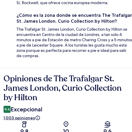
Sí, Rockwell, que ofrece cocina europea moderna.
¿Cómo es la zona donde se encuentra The Trafalgar
St. James London, Curio Collection by Hilton?
The Trafalgar St. James London, Curio Collection by Hilton se
encuentra en Centro de la ciudad de Londres, a tan solo 4
minutos a pie de Estación de metro Charing Cross y a 5 minutos
a pie de Leicester Square. A los turistas les gusta mucho esta
zona porque es perfecta para recorrer a pie e ideal para salir
de compras.
Opiniones de The Trafalgar St.
Opiniones
James London, Curio Collection
by Hilton
Excepcional
9.4
1,003 opiniones
9.8
10
9.6