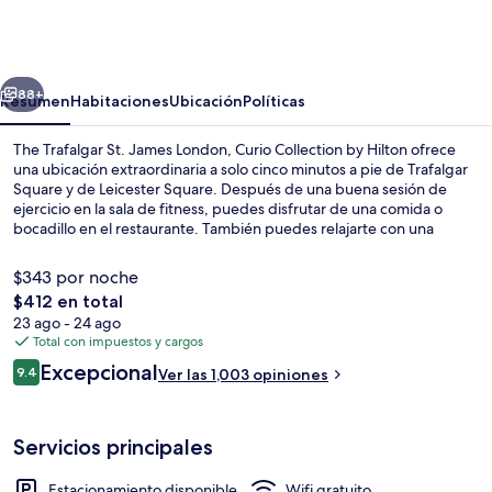
Trafalgar
St.
James
erior
Siguiente
London,
88+
Resumen
Habitaciones
Ubicación
Políticas
Curio
The Trafalgar St. James London, Curio Collection by Hilton ofrece
Collection
una ubicación extraordinaria a solo cinco minutos a pie de Trafalgar
Square y de Leicester Square. Después de una buena sesión de
by
ejercicio en la sala de fitness, puedes disfrutar de una comida o
Hilton
bocadillo en el restaurante. También puedes relajarte con una
bebida en el bar o lounge. Este hotel de lujo también está a solo 10
minutos a pie de Piccadilly Circus y Piccadilly. Otros visitantes hablan
$343 por noche
maravillas de las amenidades y características como el personal
El
$412 en total
amable y la ubicación. La propiedad está a una corta distancia a pie
precio
23 ago - 24 ago
de algunas opciones de transporte público: Estación de metro
Lobby
total
Total con impuestos y cargos
Charing Cross está a 4 minutos y Estación de metro Piccadilly Circus
es
está a 7 minutos.
Opiniones
Excepcional
9.4
Ver las 1,003 opiniones
de
9.4 de 10,
$412
Servicios principales
Estacionamiento disponible
Wifi gratuito