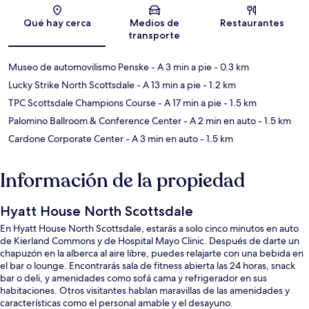
Sección del mapa
Qué hay cerca
Medios de
Restaurantes
transporte
Museo de automovilismo Penske
- A 3 min a pie
- 0.3 km
Lucky Strike North Scottsdale
- A 13 min a pie
- 1.2 km
TPC Scottsdale Champions Course
- A 17 min a pie
- 1.5 km
Palomino Ballroom & Conference Center
- A 2 min en auto
- 1.5 km
Cardone Corporate Center
- A 3 min en auto
- 1.5 km
Información de la propiedad
Hyatt House North Scottsdale
En Hyatt House North Scottsdale, estarás a solo cinco minutos en auto
de Kierland Commons y de Hospital Mayo Clinic. Después de darte un
chapuzón en la alberca al aire libre, puedes relajarte con una bebida en
el bar o lounge. Encontrarás sala de fitness abierta las 24 horas, snack
bar o deli, y amenidades como sofá cama y refrigerador en sus
habitaciones. Otros visitantes hablan maravillas de las amenidades y
características como el personal amable y el desayuno.