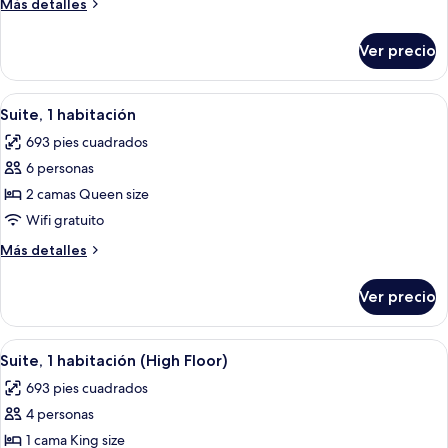
estudio,
Más
Más detalles
detalles
1
sobre
cama
Ver precio
Suite
King
estudio,
size
1
Abrir
Una cocina de hotel compacta con lavav
5
cama
y
Suite, 1 habitación
todas
King
sofá
693 pies cuadrados
size
las
cama,
y
6 personas
fotos
cocina
sofá
de
2 camas Queen size
cama,
(High
Suite,
cocina
Wifi gratuito
Floor)
(High
1
Más
Más detalles
Floor)
habitación
detalles
sobre
Ver precio
Suite,
1
habitación
Abrir
Una cocina de hotel compacta con lavav
5
Suite, 1 habitación (High Floor)
todas
693 pies cuadrados
las
4 personas
fotos
de
1 cama King size