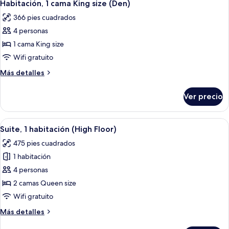
4
discapacitadas,
con
Habitación, 1 cama King size (Den)
todas
acceso
tina
366 pies cuadrados
para
las
personas
4 personas
fotos
discapacitadas,
de
1 cama King size
tina
Habitación,
Wifi gratuito
1
Más
Más detalles
cama
detalles
King
sobre
Ver precio
Habitación,
size
1
(Den)
cama
Abrir
Una cocina de hotel compacta con lavav
5
King
Suite, 1 habitación (High Floor)
todas
size
475 pies cuadrados
(Den)
las
1 habitación
fotos
de
4 personas
Suite,
2 camas Queen size
1
Wifi gratuito
habitación
Más
Más detalles
(High
detalles