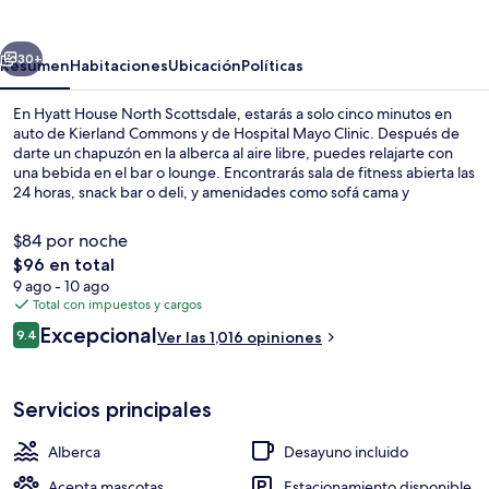
North
Scottsdale
erior
Siguiente
30+
Resumen
Habitaciones
Ubicación
Políticas
En Hyatt House North Scottsdale, estarás a solo cinco minutos en
auto de Kierland Commons y de Hospital Mayo Clinic. Después de
darte un chapuzón en la alberca al aire libre, puedes relajarte con
una bebida en el bar o lounge. Encontrarás sala de fitness abierta las
24 horas, snack bar o deli, y amenidades como sofá cama y
refrigerador en sus habitaciones. Otros visitantes hablan maravillas
de las amenidades y características como el personal amable y el
$84 por noche
desayuno.
El
$96 en total
precio
9 ago - 10 ago
Terraza o patio
total
Total con impuestos y cargos
es
Opiniones
Excepcional
9.4
Ver las 1,016 opiniones
de
9.4 de 10,
$96
Servicios principales
Alberca
Desayuno incluido
Acepta mascotas
Estacionamiento disponible