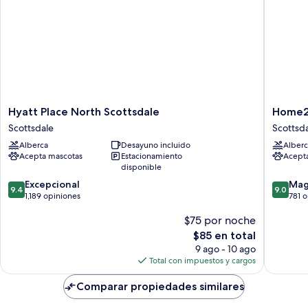
Hyatt
Home2
Hyatt Place North Scottsdale
Home2 
Place
Suites
Scottsdale
Scottsd
North
by
Alberca
Desayuno incluido
Alberc
Scottsdale
Hilton
Acepta mascotas
Estacionamiento
Acept
Scottsdale
Scottsda
disponible
North
9.4
9.0
Excepcional
Scottsda
Mag
9.4
9.0
de
de
1,189 opiniones
781 
10,
10,
$75 por noche
Excepcional,
Magnífi
1,189
781
El
$85 en total
opiniones
opinion
precio
9 ago - 10 ago
actual
Total con impuestos y cargos
es
de
Comparar propiedades similares
$85