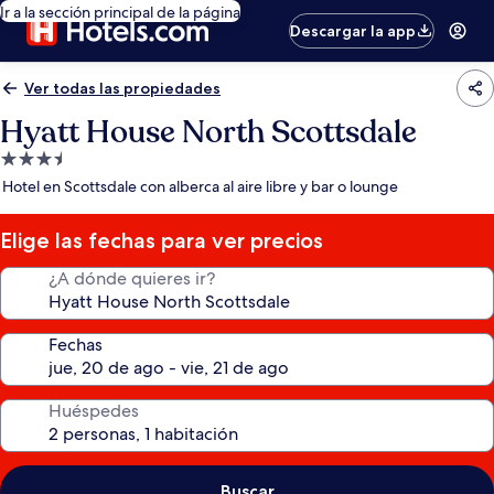
Ir a la sección principal de la página
Descargar la app
Ver todas las propiedades
Hyatt House North Scottsdale
Propiedad
de
Hotel en Scottsdale con alberca al aire libre y bar o lounge
3.5
estrellas
Elige las fechas para ver precios
¿A dónde quieres ir?
Fechas
Huéspedes
Buscar