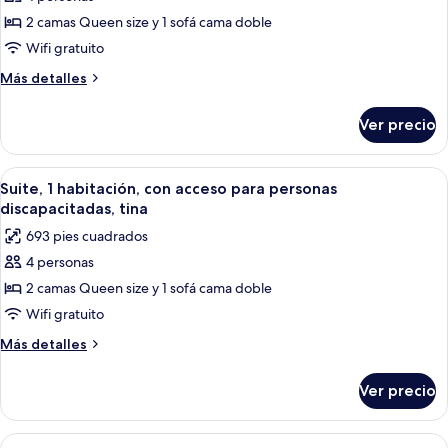
de
2 camas Queen size y 1 sofá cama doble
Suite,
1
Wifi gratuito
habitación,
Más
Más detalles
con
detalles
sobre
acceso
Ver precio
Suite,
para
1
personas
habitación,
Abrir
Una habitación de hotel moderna con s
4
discapacitadas
con
Suite, 1 habitación, con acceso para personas
todas
acceso
(Roll-
discapacitadas, tina
para
las
In
693 pies cuadrados
personas
fotos
Shower)
discapacitadas
4 personas
de
(Roll-
2 camas Queen size y 1 sofá cama doble
Suite,
In
Shower)
1
Wifi gratuito
habitación,
Más
Más detalles
con
detalles
sobre
acceso
Ver precio
Suite,
para
1
personas
habitación,
Abrir
Habitación de hotel con una cama grand