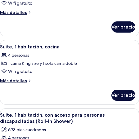
Suite
cocina
Wifi gratuito
estudio,
Más
Más detalles
varias
detalles
camas,
sobre
Ver precio
Suite
cocina
estudio,
varias
Abrir
Una cocina de hotel compacta con lavav
5
camas,
Suite, 1 habitación, cocina
todas
cocina
4 personas
las
1 cama King size y 1 sofá cama doble
fotos
de
Wifi gratuito
Suite,
Más
Más detalles
1
detalles
sobre
habitación,
Ver precio
Suite,
cocina
1
habitación,
Abrir
Una habitación de hotel moderna con s
4
cocina
Suite, 1 habitación, con acceso para personas
todas
discapacitadas (Roll-In Shower)
las
693 pies cuadrados
fotos
4 personas