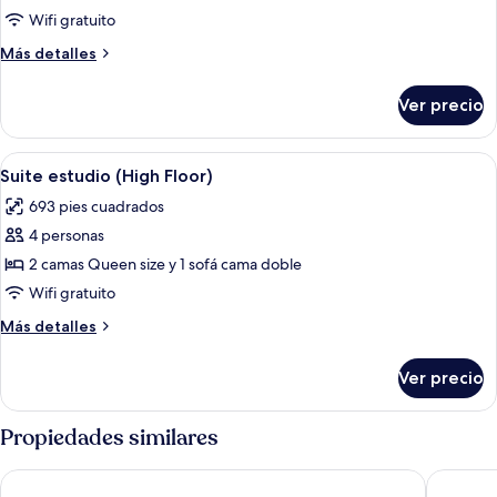
Suite,
Wifi gratuito
1
Más
Más detalles
habitación
detalles
(High
sobre
Ver precio
Suite,
Floor)
1
habitación
Abrir
Una cocina de hotel compacta con lavav
7
(High
Suite estudio (High Floor)
todas
Floor)
693 pies cuadrados
las
4 personas
fotos
de
2 camas Queen size y 1 sofá cama doble
Suite
Wifi gratuito
estudio
Más
Más detalles
(High
detalles
Floor)
sobre
Ver precio
Suite
estudio
(High
Propiedades similares
Floor)
Hyatt Place North Scottsdale
Home2 Su