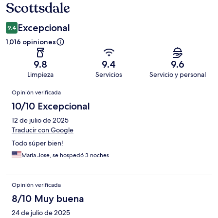
Scottsdale
Excepcional
9.4
1,016 opiniones
9.8
9.4
9.6
Limpieza
Servicios
Servicio y personal
Opiniones
Opinión verificada
10/10 Excepcional
12 de julio de 2025
Traducir con Google
Todo súper bien!
Maria Jose, se hospedó 3 noches
Opinión verificada
8/10 Muy buena
24 de julio de 2025