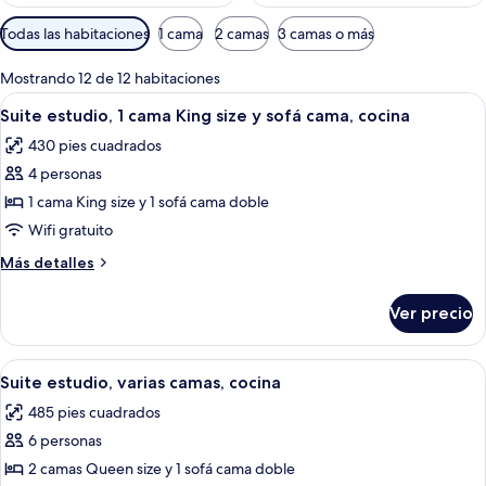
Filtros
Todas las habitaciones
1 cama
2 camas
3 camas o más
disponibles
para
Mostrando 12 de 12 habitaciones
las
Abrir
Habitación de hotel con cama, sofá, escr
6
Suite estudio, 1 cama King size y sofá cama, cocina
habitaciones
todas
430 pies cuadrados
las
4 personas
fotos
de
1 cama King size y 1 sofá cama doble
Suite
Wifi gratuito
estudio,
Más
Más detalles
1
detalles
cama
sobre
Ver precio
Suite
King
estudio,
size
1
Abrir
Una habitación de hotel con sofá, dos c
y
5
cama
Suite estudio, varias camas, cocina
todas
King
sofá
485 pies cuadrados
size
las
cama,
y
6 personas
fotos
cocina
sofá
de
2 camas Queen size y 1 sofá cama doble
cama,