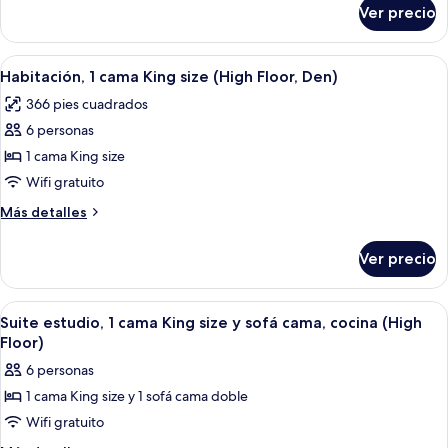
Floor)
sobre
Ver precio
Suite,
1
habitación
Abrir
Habitación de hotel con una cama grand
4
(High
Habitación, 1 cama King size (High Floor, Den)
todas
Floor)
366 pies cuadrados
las
6 personas
fotos
de
1 cama King size
Habitación,
Wifi gratuito
1
Más
Más detalles
cama
detalles
King
sobre
Ver precio
Habitación,
size
1
(High
cama
Abrir
Habitación de hotel con cama, sofá, escr
Floor,
6
King
Suite estudio, 1 cama King size y sofá cama, cocina (High
todas
size
Den)
Floor)
(High
las
6 personas
Floor,
fotos
Den)
1 cama King size y 1 sofá cama doble
de
Wifi gratuito
Suite