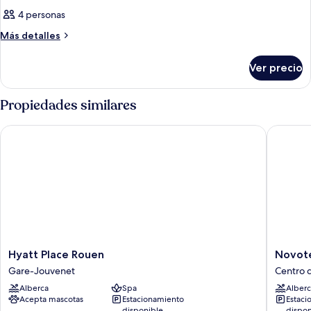
4 personas
Más
Más detalles
detalles
sobre
Ver precio
Habitación
Propiedades similares
Hyatt Place Rouen
Novotel 
Hyatt
Novotel
Hyatt Place Rouen
Novote
Place
Rouen
Gare-Jouvenet
Centro 
Rouen
Centre
Alberca
Spa
Alberc
Gare-
Cathédr
Acepta mascotas
Estacionamiento
Estaci
Jouvenet
Centro
disponible
dispon