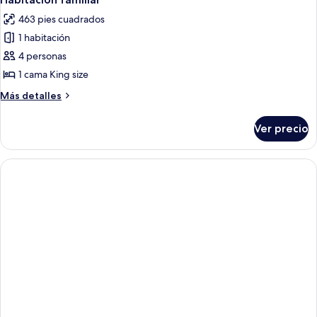
todas
463 pies cuadrados
las
1 habitación
fotos
de
4 personas
Habitación
1 cama King size
familiar
Más
Más detalles
detalles
sobre
Ver precio
Habitación
familiar