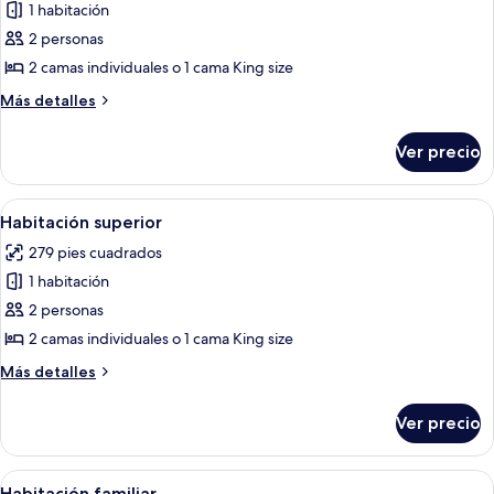
1 habitación
fotos
de
2 personas
Habitación
2 camas individuales o 1 cama King size
Premium
Más
Más detalles
detalles
sobre
Ver precio
Habitación
Premium
Abrir
Habitación de hotel con cama, escritor
5
Habitación superior
todas
279 pies cuadrados
las
1 habitación
fotos
de
2 personas
Habitación
2 camas individuales o 1 cama King size
superior
Más
Más detalles
detalles
sobre
Ver precio
Habitación
superior
Abrir
Una habitación de hotel moderna con u
8
Habitación familiar