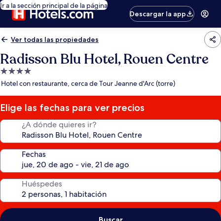
Ir a la sección principal de la página
Descargar la app
Ver todas las propiedades
Radisson Blu Hotel, Rouen Centre
Propiedad
de
Hotel con restaurante, cerca de Tour Jeanne d'Arc (torre)
4.0
estrellas
Elige las fechas para ver precios
¿A dónde quieres ir?
Fechas
Huéspedes
Buscar