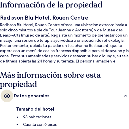
Información de la propiedad
Radisson Blu Hotel, Rouen Centre
Radisson Blu Hotel, Rouen Centre ofrece una ubicación extraordinaria a
solo cinco minutos a pie de Tour Jeanne d'Arc (torre) y de Musee des
Beaux-Arts (museo de arte). Regálate un momento de bienestar con un
masaje, una sesión de terapia ayurvédica o una sesión de reflexología.
Posteriormente, deleita tu paladar en Le Jehanne Restaurant, que te
espera con un menú de cocina francesa disponible para el desayuno y la
cena. Entre sus amenidades y servicios destacan su bar o lounge, su sala
de fitness abierta las 24 horas y su terraza. El personal amable y el
estado general de la propiedad reciben muy buenas calificaciones de
otros visitantes. La propiedad está a una corta distancia a pie de algunas
Más información sobre esta
opciones de transporte público: Estación de tren de Palais de Justice
propiedad
Tram está a 7 minutos.
Datos generales
Tamaño del hotel
93 habitaciones
Cuenta con 6 pisos