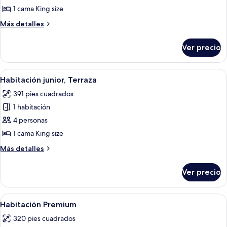
Habitación
1 cama King size
junior
Más
Más detalles
detalles
sobre
Ver precio
Habitación
junior
Abrir
Un balcón con vista a un paisaje urba
6
Habitación junior, Terraza
todas
391 pies cuadrados
las
1 habitación
fotos
de
4 personas
Habitación
1 cama King size
junior,
Más
Más detalles
Terraza
detalles
sobre
Ver precio
Habitación
junior,
Terraza
Abrir
Habitación de hotel con una cama grande
4
Habitación Premium
todas
320 pies cuadrados
las