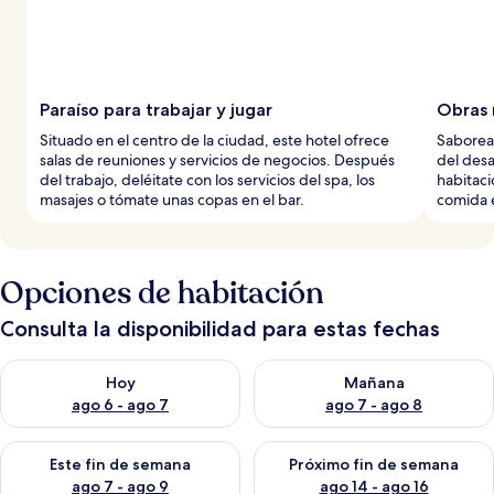
Paraíso para trabajar y jugar
Obras 
Situado en el centro de la ciudad, este hotel ofrece
Saborea 
salas de reuniones y servicios de negocios. Después
del des
del trabajo, deléitate con los servicios del spa, los
habitaci
masajes o tómate unas copas en el bar.
comida e
Opciones de habitación
Consulta la disponibilidad para estas fechas
Consulta la disponibilidad para hoy ago 6 - ago 7
Consulta la disponibilidad pa
Hoy
Mañana
ago 6 - ago 7
ago 7 - ago 8
Consulta la disponibilidad para este fin de semana ago 7 - ag
Consulta la disponibilidad par
Este fin de semana
Próximo fin de semana
ago 7 - ago 9
ago 14 - ago 16