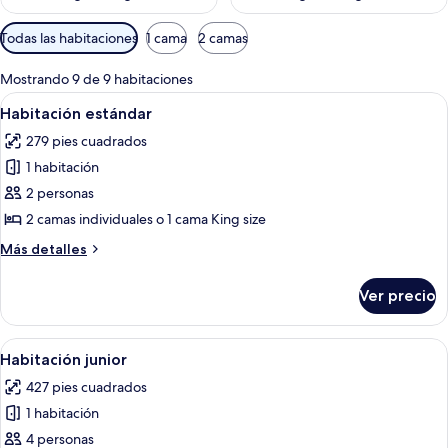
Filtros
Todas las habitaciones
1 cama
2 camas
disponibles
para
Mostrando 9 de 9 habitaciones
las
Abrir
Una habitación de hotel moderna con u
8
Habitación estándar
habitaciones
todas
279 pies cuadrados
las
1 habitación
fotos
de
2 personas
Habitación
2 camas individuales o 1 cama King size
estándar
Más
Más detalles
detalles
sobre
Ver precio
Habitación
estándar
Abrir
Una habitación de hotel con cama, sofá,
10
Habitación junior
todas
427 pies cuadrados
las
1 habitación
fotos
de
4 personas