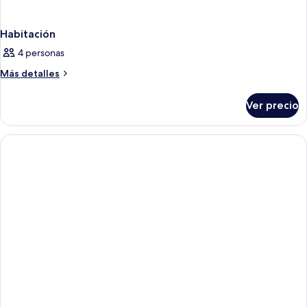
Habitación
4 personas
Más
Más detalles
detalles
sobre
Ver precio
Habitación