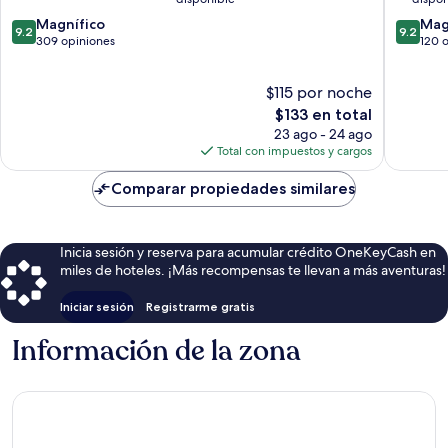
de
9.2
9.2
Magnífico
la
Mag
9.2
9.2
de
de
309 opiniones
ciudad
120 
10,
10,
de
Magnífico,
Magnífi
Rouen
$115 por noche
309
120
opiniones
El
opinion
$133 en total
precio
23 ago - 24 ago
actual
Total con impuestos y cargos
es
de
Comparar propiedades similares
$133
Inicia sesión y reserva para acumular crédito OneKeyCash en
miles de hoteles. ¡Más recompensas te llevan a más aventuras!
Iniciar sesión
Registrarme gratis
Información de la zona