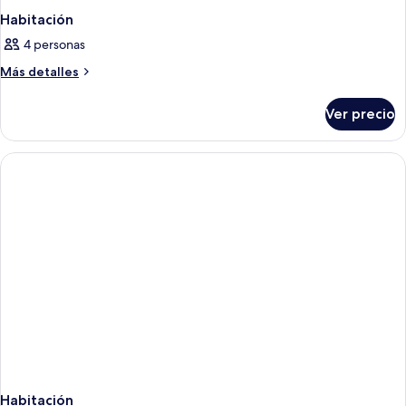
Habitación
4 personas
Más
Más detalles
detalles
sobre
Ver precio
Habitación
Habitación