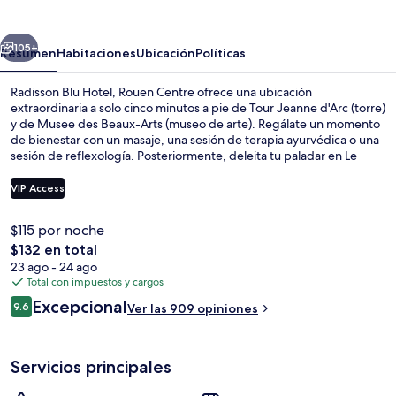
Hotel,
Rouen
erior
Siguiente
Centre
105+
Resumen
Habitaciones
Ubicación
Políticas
Radisson Blu Hotel, Rouen Centre ofrece una ubicación
extraordinaria a solo cinco minutos a pie de Tour Jeanne d'Arc (torre)
y de Musee des Beaux-Arts (museo de arte). Regálate un momento
de bienestar con un masaje, una sesión de terapia ayurvédica o una
sesión de reflexología. Posteriormente, deleita tu paladar en Le
Jehanne Restaurant, que te espera con un menú de cocina francesa
disponible para el desayuno y la cena. Entre sus amenidades y
VIP Access
servicios destacan su bar o lounge, su sala de fitness abierta las 24
horas y su terraza. El personal amable y el estado general de la
$115 por noche
propiedad reciben muy buenas calificaciones de otros visitantes. La
Ropa de cama de alta calidad y miniba
El
$132 en total
propiedad está a una corta distancia a pie de algunas opciones de
precio
transporte público: Estación de tren de Palais de Justice Tram está a
23 ago - 24 ago
total
7 minutos.
Total con impuestos y cargos
es
Opiniones
Excepcional
9.6
Ver las 909 opiniones
de
9.6 de 10,
$132
Servicios principales