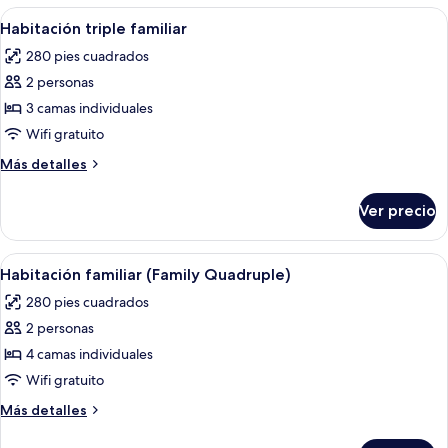
las
Abrir
Habitación de hotel con tres camas, un 
5
Habitación triple familiar
habitaciones
todas
280 pies cuadrados
las
2 personas
fotos
de
3 camas individuales
Habitación
Wifi gratuito
triple
Más
Más detalles
familiar
detalles
sobre
Ver precio
Habitación
triple
familiar
Abrir
Habitación de hotel con cuatro camas, 
5
Habitación familiar (Family Quadruple)
todas
280 pies cuadrados
las
2 personas
fotos
de
4 camas individuales
Habitación
Wifi gratuito
familiar
Más
Más detalles
(Family
detalles
Quadruple)
sobre