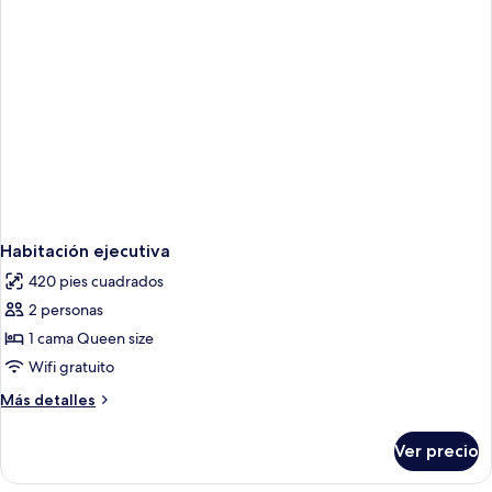
Habitación ejecutiva
420 pies cuadrados
2 personas
1 cama Queen size
Wifi gratuito
Más
Más detalles
detalles
sobre
Ver precio
Habitación
ejecutiva