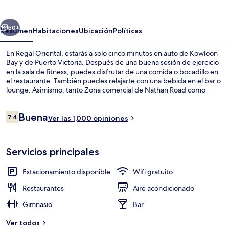
erior
Siguiente
50+
Resumen
Habitaciones
Ubicación
Políticas
En Regal Oriental, estarás a solo cinco minutos en auto de Kowloon
Bay y de Puerto Victoria. Después de una buena sesión de ejercicio
en la sala de fitness, puedes disfrutar de una comida o bocadillo en
el restaurante. También puedes relajarte con una bebida en el bar o
lounge. Asimismo, tanto Zona comercial de Nathan Road como
Harbour City están a solo unos minutos en auto. Otros visitantes
hablan muy bien de las amenidades y características como la
Opiniones
Buena
condición en general. Hay opciones de transporte público a una
7.4
Ver las 1,000 opiniones
7.4 de 10,
corta distancia a pie: Hong Kong Sung Wong Toi Station está a 11
minutos y Hong Kong Kai Tak Station está a 13 minutos.
Con servicio de cenas y happy hour
Servicios principales
Estacionamiento disponible
Wifi gratuito
Restaurantes
Aire acondicionado
Gimnasio
Bar
Ver todos