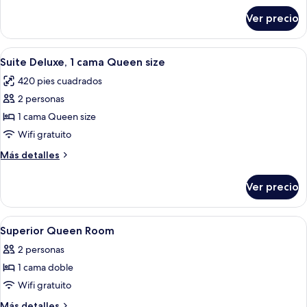
sobre
Ver precio
Deluxe
Room
Abrir
Habitación de hotel con cama, dos sillo
5
Suite Deluxe, 1 cama Queen size
todas
420 pies cuadrados
las
2 personas
fotos
de
1 cama Queen size
Suite
Wifi gratuito
Deluxe,
Más
Más detalles
1
detalles
cama
sobre
Ver precio
Suite
Queen
Deluxe,
size
1
Abrir
Ropa de cama hipoalergénica y caja de
2
cama
Superior Queen Room
todas
Queen
2 personas
size
las
1 cama doble
fotos
de
Wifi gratuito
Superior
Más
Más detalles