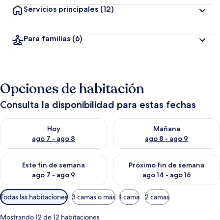
Servicios principales
(12)
Para familias
(6)
Opciones de habitación
Consulta la disponibilidad para estas fechas
Consulta la disponibilidad para hoy ago 7 - ago 8
Consulta la disponibilidad pa
Hoy
Mañana
ago 7 - ago 8
ago 8 - ago 9
Consulta la disponibilidad para este fin de semana ago 7 - ag
Consulta la disponibilidad par
Este fin de semana
Próximo fin de semana
ago 7 - ago 9
ago 14 - ago 16
Filtros
Todas las habitaciones
3 camas o más
1 cama
2 camas
disponibles
para
Mostrando 12 de 12 habitaciones