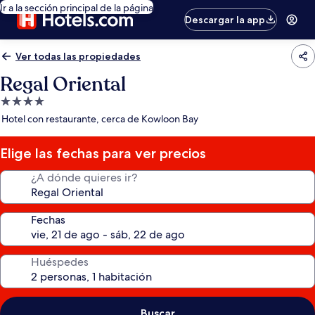
Ir a la sección principal de la página
Descargar la app
Ver todas las propiedades
Regal Oriental
Propiedad
de
Hotel con restaurante, cerca de Kowloon Bay
4.0
estrellas
Elige las fechas para ver precios
¿A dónde quieres ir?
Fechas
Huéspedes
Buscar