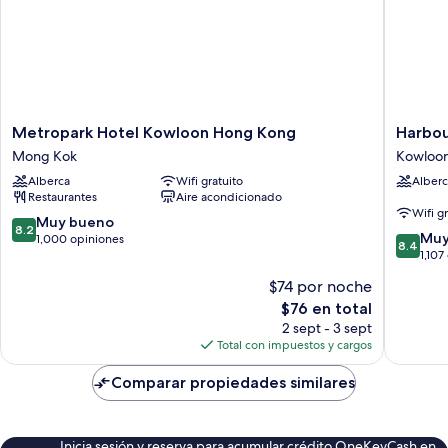
Metropark
Harbour
Metropark Hotel Kowloon Hong Kong
Harbou
Hotel
Plaza
Mong Kok
Kowloon
Kowloon
8
Alberca
Wifi gratuito
Alberc
Hong
Degree
Restaurantes
Aire acondicionado
Kong
Kowloo
Wifi g
Mong
City
8.2
Muy bueno
8.2
8.4
Kok
Muy
de
1,000 opiniones
8.4
de
1,107
10,
10,
Muy
$74 por noche
Muy
bueno,
El
$76 en total
bueno,
1,000
precio
1,107
2 sept - 3 sept
opiniones
actual
opinion
Total con impuestos y cargos
es
de
Comparar propiedades similares
$76
Inicia sesión y reserva para acumular crédito OneKeyCash en