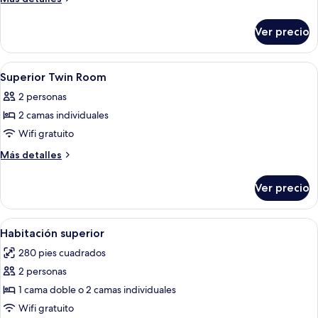
Queen
detalles
sobre
Room
Ver precio
Superior
Queen
Room
Abrir
Ropa de cama hipoalergénica y caja de
2
Superior Twin Room
todas
2 personas
las
2 camas individuales
fotos
de
Wifi gratuito
Superior
Más
Más detalles
Twin
detalles
sobre
Room
Ver precio
Superior
Twin
Room
Abrir
Habitación de hotel con dos camas, un
3
Habitación superior
todas
280 pies cuadrados
las
2 personas
fotos
de
1 cama doble o 2 camas individuales
Habitación
Wifi gratuito