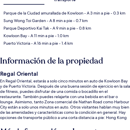
Parque de la Ciudad amurallada de Kowloon
- A 3 min a pie
- 0.3 km
Sung Wong Toi Garden
- A 8 min a pie
- 0.7 km
Parque Deportivo Kai Tak
- A 9 min a pie
- 0.8 km
Kowloon Bay
- A 11 min a pie
- 1.0 km
Puerto Victoria
- A 16 min a pie
- 1.4 km
Información de la propiedad
Regal Oriental
En Regal Oriental, estarás a solo cinco minutos en auto de Kowloon Bay
y de Puerto Victoria. Después de una buena sesión de ejercicio en la sala
de fitness, puedes disfrutar de una comida o bocadillo en el
restaurante. También puedes relajarte con una bebida en el bar o
lounge. Asimismo, tanto Zona comercial de Nathan Road como Harbour
City están a solo unos minutos en auto. Otros visitantes hablan muy bien
de las amenidades y características como la condición en general. Hay
opciones de transporte público a una corta distancia a pie: Hong Kong
Sung Wong Toi Station está a 11 minutos y Hong Kong Kai Tak Station
está a 13 minutos.