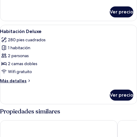
detalles
sobre
Ver precio
Habitación
estándar
Abrir
Habitación de hotel con dos camas, un
2
Habitación Deluxe
todas
280 pies cuadrados
las
1 habitación
fotos
de
2 personas
Habitación
2 camas dobles
Deluxe
Wifi gratuito
Más
Más detalles
detalles
sobre
Ver precio
Habitación
Deluxe
Propiedades similares
Metropark Hotel Kowloon Hong Kong
Harbour 