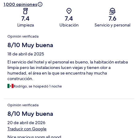
1,000 opiniones
7.4
7.4
7.6
Limpieza
Ubicación
Servicio y personal
Opiniones
Opinión verificada
8/10 Muy buena
18 de abril de 2025
El servicio del hotel y el personal es bueno, la habitación estaba
limpia pero las instalaciones lucen viejas y tienen olor a
humedad, el área en la que se encuentra hay mucha
construcción.
Rodrigo, se hospedó 1 noche
Opinión verificada
8/10 Muy buena
20 de abril de 2026
Traducir con Google
Nice spacious room all good