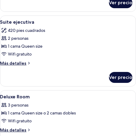
Ver precio
Habitación
familiar
(Family
Abrir
Habitación de hotel con sofá, mesa de 
4
Quadruple)
Suite ejecutiva
todas
420 pies cuadrados
las
2 personas
fotos
de
1 cama Queen size
Suite
Wifi gratuito
ejecutiva
Más
Más detalles
detalles
sobre
Ver precio
Suite
ejecutiva
Abrir
Habitación de hotel con dos camas, un 
3
Deluxe Room
todas
3 personas
las
1 cama Queen size o 2 camas dobles
fotos
de
Wifi gratuito
Deluxe
Más
Más detalles
Room
detalles