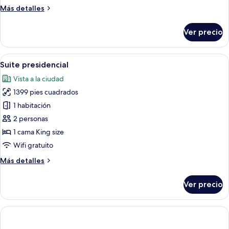
superior
Más
Más detalles
detalles
sobre
Ver precio
Habitación
superior
Abrir
Habitación de hotel moderna con una ca
6
Suite presidencial
todas
Vista a la ciudad
las
1399 pies cuadrados
fotos
de
1 habitación
Suite
2 personas
presidencial
1 cama King size
Wifi gratuito
Más
Más detalles
detalles
sobre
Ver precio
Suite
presidencial