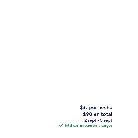
Vista a la ciudad
$87 por noche
El
$90 en total
precio
2 sept - 3 sept
 de seguridad en la habitación y escritorio
2 restaurantes; se sirven desayunos, 
total
Total con impuestos y cargos
es
de