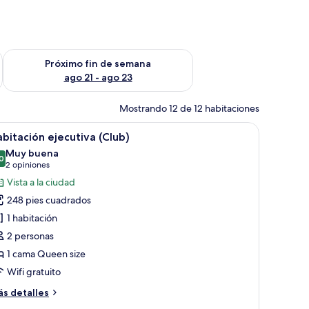
fin de semana ago 14 - ago 16
Consulta la disponibilidad para el próximo fin de semana ago
Próximo fin de semana
ago 21 - ago 23
Mostrando 12 de 12 habitaciones
de, un escritorio con lámpara, televisión y un espejo amplio.
brir
Habitación de hotel con una cama grande, un e
14
bitación ejecutiva (Club)
odas
Muy buena
s
0
8.0 de 10
(2
2 opiniones
otos
opiniones)
Vista a la ciudad
e
248 pies cuadrados
abitación
1 habitación
jecutiva
2 personas
Club)
1 cama Queen size
Wifi gratuito
ás
s detalles
talles