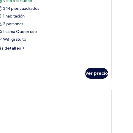
Vista a la ciudad
s
344 pies cuadrados
otos
e
1 habitación
uite
2 personas
Royale)
1 cama Queen size
Wifi gratuito
ás
s detalles
talles
bre
ite
oyale)
Ver precio
red.