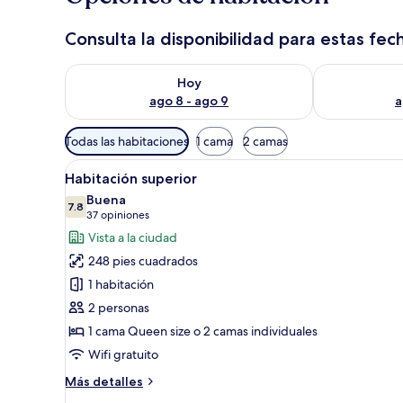
Consulta la disponibilidad para estas fec
Consulta la disponibilidad para hoy ago 8 - ago 9
Consulta la d
Hoy
ago 8 - ago 9
a
Filtros
Todas las habitaciones
1 cama
2 camas
disponibles
Abrir
Habitación de hotel con una cam
para
12
Habitación superior
todas
las
Buena
las
7.8
habitaciones
7.8 de 10
(37
37 opiniones
fotos
opiniones)
Vista a la ciudad
de
248 pies cuadrados
Habitación
1 habitación
superior
2 personas
1 cama Queen size o 2 camas individuales
Wifi gratuito
Más
Más detalles
detalles