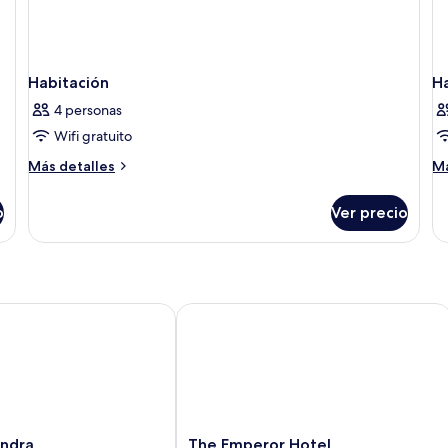
Habitación
H
4 personas
Wifi gratuito
Más
M
Más detalles
Má
detalles
de
sobre
so
o
Ver precio
Habitación
Ha
dra
The Emperor Hotel
The
andra
The Emperor Hotel