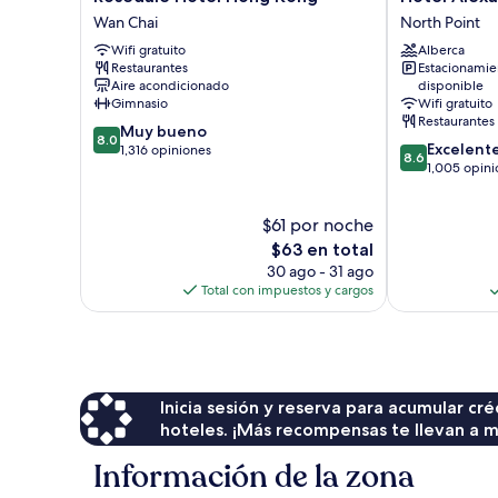
Hotel
Alexandra
Wan Chai
North Point
Hong
North
Wifi gratuito
Alberca
Kong
Point
Restaurantes
Estacionamie
Wan
Aire acondicionado
disponible
Chai
Gimnasio
Wifi gratuito
Restaurantes
8.0
Muy bueno
8.0
8.6
Excelent
de
1,316 opiniones
8.6
de
1,005 opini
10,
10,
Muy
Excelente,
bueno,
$61 por noche
1,005
1,316
El
opiniones
$63 en total
opiniones
precio
30 ago - 31 ago
actual
Total con impuestos y cargos
es
de
$63
Inicia sesión y reserva para acumular c
hoteles. ¡Más recompensas te llevan a m
Información de la zona