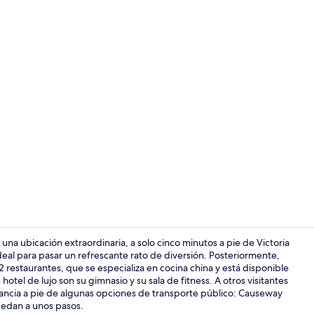
Lobby
a ubicación extraordinaria, a solo cinco minutos a pie de Victoria
ideal para pasar un refrescante rato de diversión. Posteriormente,
 restaurantes, que se especializa en cocina china y está disponible
Minibar, caja
otel de lujo son su gimnasio y su sala de fitness. A otros visitantes
stancia a pie de algunas opciones de transporte público: Causeway
edan a unos pasos.