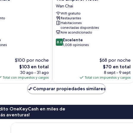
Emperor
Wan Chai
Hotel
Wifi gratuito
Wan
nto
Restaurantes
Chai
Habitaciones
conectadas disponibles
Aire acondicionado
8.6
e
Excelente
8.6
de
ones
1,008 opiniones
10,
Excelente,
$100 por noche
$68 por noche
1,008
El
opiniones
El
$103 en total
$70 en total
precio
precio
30 ago - 31 ago
8 sept - 9 sept
actual
actual
Total con impuestos y cargos
Total con impuestos y cargos
es
es
de
de
Comparar propiedades similares
$103
$70
rédito OneKeyCash en miles de
ás aventuras!