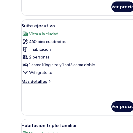
sobre
Ver preci
Habitación
superior
Abrir
Habitación de hotel con una ca
14
Suite ejecutiva
todas
Vista a la ciudad
las
460 pies cuadrados
fotos
de
1 habitación
Suite
2 personas
ejecutiva
1 cama King size y 1 sofá cama doble
Wifi gratuito
Más
Más detalles
detalles
sobre
Suite
ejecutiva
Ver preci
Abrir
Habitación de hotel con dos ca
9
Habitación triple familiar
todas