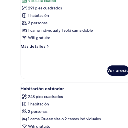
Vista a la ciudad
las
291 pies cuadrados
fotos
de
1 habitación
Habitación
3 personas
triple
1 cama individual y 1 sofá cama doble
familiar
Wifi gratuito
Más
Más detalles
detalles
sobre
Habitación
triple
Ver preci
familiar
Abrir
Una habitación de hotel con un
4
Habitación estándar
todas
248 pies cuadrados
las
1 habitación
fotos
de
2 personas
Habitación
1 cama Queen size o 2 camas individuales
estándar
Wifi gratuito