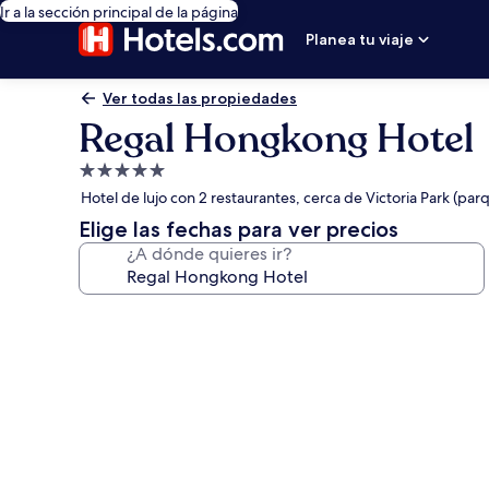
Ir a la sección principal de la página
Planea tu viaje
Ver todas las propiedades
Regal Hongkong Hotel
Propiedad
de
Hotel de lujo con 2 restaurantes, cerca de Victoria Park (par
5.0
Elige las fechas para ver precios
estrellas
¿A dónde quieres ir?
Galería
de
fotos
de
Regal
Hongkong