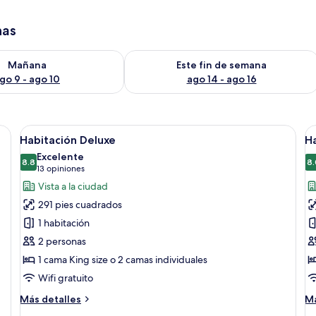
has
isponibilidad para mañana ago 9 - ago 10
Consulta la disponibilidad para este 
Mañana
Este fin de semana
go 9 - ago 10
ago 14 - ago 16
a grande, un escritorio con silla, un televisor y un cuadro en la pared.
Abrir
Habitación de hotel con una cama gran
A
8
Habitación Deluxe
Ha
todas
t
Excelente
las
8.8
la
8.
8.8 de 10
(13
13 opiniones
fotos
f
opiniones)
Vista a la ciudad
de
d
291 pies cuadrados
Habitación
H
1 habitación
Deluxe
e
2 personas
(
1 cama King size o 2 camas individuales
Wifi gratuito
Más
M
Más detalles
Má
detalles
de