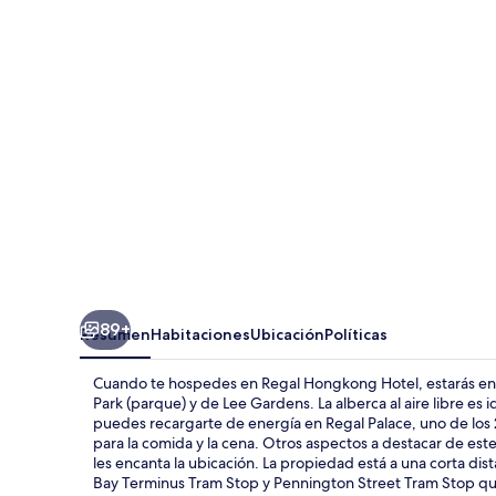
Hotel
89+
Resumen
Habitaciones
Ubicación
Políticas
Cuando te hospedes en Regal Hongkong Hotel, estarás en un
Park (parque) y de Lee Gardens. La alberca al aire libre es 
puedes recargarte de energía en Regal Palace, uno de los 2
para la comida y la cena. Otros aspectos a destacar de este h
les encanta la ubicación. La propiedad está a una corta di
Bay Terminus Tram Stop y Pennington Street Tram Stop qu