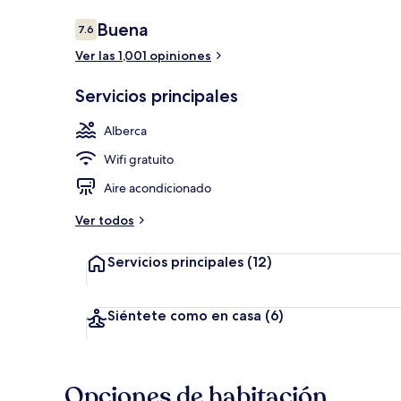
Opiniones
Buena
7.6
7.6 de 10,
Ver las 1,001 opiniones
Lobby
Servicios principales
Alberca
Wifi gratuito
Aire acondicionado
Ver todos
Servicios principales
(12)
Siéntete como en casa
(6)
Opciones de habitación