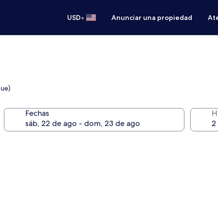
•
USD
Anunciar una propiedad
Ate
que)
Fechas
H