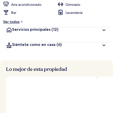
ó
Aire acondicionado
Gimnasio
n
Bar
Lavandería
a
Ver todos
l
t
Servicios principales
(12)
a
d
Siéntete como en casa
(6)
e
l
o
s
Lo mejor de esta propiedad
v
i
a
j
e
r
o
s