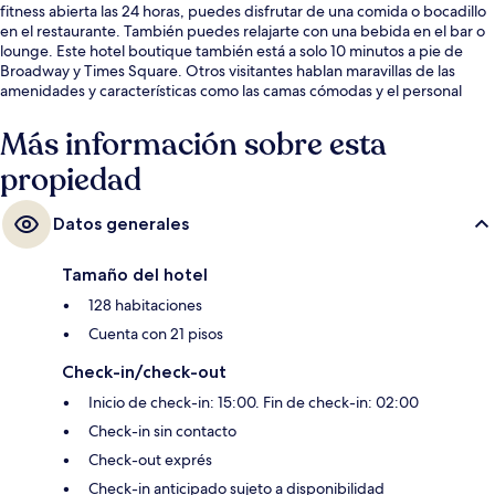
fitness abierta las 24 horas, puedes disfrutar de una comida o bocadillo
en el restaurante. También puedes relajarte con una bebida en el bar o
lounge. Este hotel boutique también está a solo 10 minutos a pie de
Broadway y Times Square. Otros visitantes hablan maravillas de las
amenidades y características como las camas cómodas y el personal
amable. Hay opciones de transporte público a una corta distancia a pie:
Estación de metro 42 St. - Bryant Pk. queda a unos pasos y Estación de
Más información sobre esta
metro Times Sq. - 42 St. está a 4 minutos.
propiedad
Datos generales
Tamaño del hotel
128 habitaciones
Cuenta con 21 pisos
Check-in/check-out
Inicio de check-in: 15:00. Fin de check-in: 02:00
Check-in sin contacto
Check-out exprés
Check-in anticipado sujeto a disponibilidad