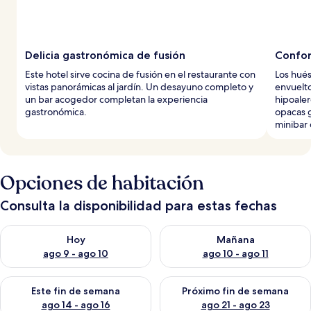
Delicia gastronómica de fusión
Confor
Este hotel sirve cocina de fusión en el restaurante con
Los hué
vistas panorámicas al jardín. Un desayuno completo y
envuelto
un bar acogedor completan la experiencia
hipoaler
gastronómica.
opacas g
minibar 
Opciones de habitación
Consulta la disponibilidad para estas fechas
Consulta la disponibilidad para hoy ago 9 - ago 10
Consulta la disponibilidad par
Hoy
Mañana
ago 9 - ago 10
ago 10 - ago 11
Consulta la disponibilidad para este fin de semana ago 14 - ag
Consulta la disponibilidad pa
Este fin de semana
Próximo fin de semana
ago 14 - ago 16
ago 21 - ago 23