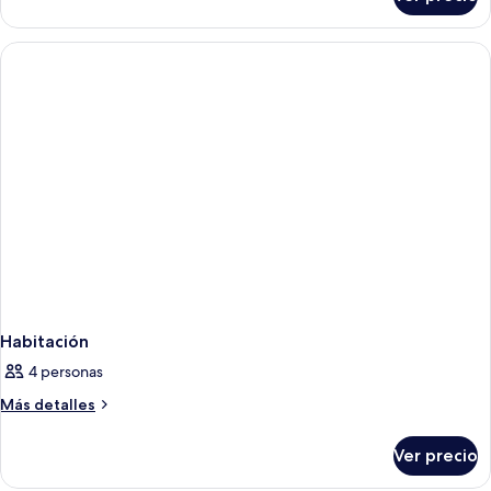
Habitación
Habitación
4 personas
Más
Más detalles
detalles
sobre
Ver precio
Habitación