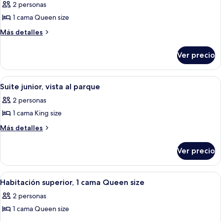
size,
2 personas
size,
las
vista
vista
1 cama Queen size
fotos
al
al
de
Más
Más detalles
parque
parque
detalles
Habitación
sobre
Deluxe,
Ver precio
Habitación
1
Deluxe,
cama
1
Abrir
Ropa de cama de alta calidad y miniba
5
cama
Queen
Suite junior, vista al parque
todas
Queen
size
2 personas
size
las
1 cama King size
fotos
de
Más
Más detalles
detalles
Suite
sobre
junior,
Ver precio
Suite
vista
junior,
al
vista
Abrir
Una habitación de hotel moderna con 
2
al
parque
Habitación superior, 1 cama Queen size
todas
parque
2 personas
las
1 cama Queen size
fotos