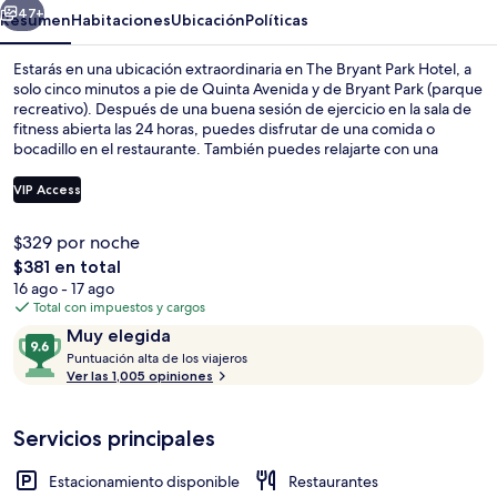
47+
Resumen
Habitaciones
Ubicación
Políticas
Estarás en una ubicación extraordinaria en The Bryant Park Hotel, a
solo cinco minutos a pie de Quinta Avenida y de Bryant Park (parque
recreativo). Después de una buena sesión de ejercicio en la sala de
fitness abierta las 24 horas, puedes disfrutar de una comida o
bocadillo en el restaurante. También puedes relajarte con una
bebida en el bar o lounge. Este hotel boutique también está a solo
10 minutos a pie de Broadway y Times Square. Otros visitantes
VIP Access
hablan maravillas de las amenidades y características como las camas
cómodas y el personal amable. Hay opciones de transporte público
$329 por noche
a una corta distancia a pie: Estación de metro 42 St. - Bryant Pk.
Club nocturno
El
$381 en total
queda a unos pasos y Estación de metro Times Sq. - 42 St. está a 4
precio
minutos.
16 ago - 17 ago
total
Total con impuestos y cargos
es
Opiniones
9.6
Muy elegida
de
P
de
Puntuación alta de los viajeros
$381
u
Ver las 1,005 opiniones
10,
n
Muy
t
elegida
Servicios principales
u
a
c
Estacionamiento disponible
Restaurantes
i