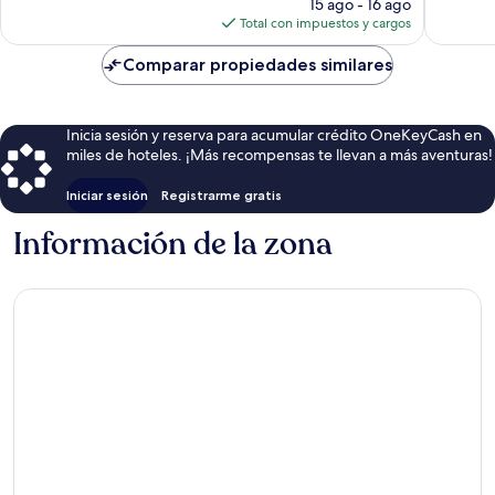
precio
opinion
15 ago - 16 ago
actual
Total con impuestos y cargos
es
de
Comparar propiedades similares
$420
Inicia sesión y reserva para acumular crédito OneKeyCash en
miles de hoteles. ¡Más recompensas te llevan a más aventuras!
Iniciar sesión
Registrarme gratis
Información de la zona