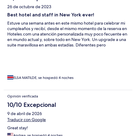
26 de octubre de 2023
Best hotel and staff in New York ever!
Estuve una semana antes en este mismo hotel para celebrar mi
cumpleaños y recibí, desde el mismo momento de la reserva en
Hoteles.com una atención personalizada muy poco fecuente en
en mundo actual y, sobre todo en New York. Un upgrade a una
suite maravillosa en ambas estadías. Diferentes pero
exquisitamente renovadas dentro de un edificio emblemático
para los amantes de la arquitectura como yo, dónde todo el
protagonismo y la decoración minimalista apuntan a esos
ventanales mirando al Bryant Park o al Empire State que son
obras de arte vivas. Cuidado en cada detalle, desde recibirte
con tu nombre, carta escrita a mano ya sabiendo tus planes para
ELSA MATILDE, se hospedó 4 noches
la estadía y chocolates deliciosos. Todo el staff liderado con
maestría y amabilidad por Siobhan siempre con una palabra
gentil y atentos a todos los requerimientos. Cómo arquitecta el
Opinión verificada
edificio del hotel me resultaba atractivo de visitas previas, pero
10/10 Excepcional
algunos comentarios muy expresivos leídos en Expedía me
decidieron a elegir The Bryant Park Hotel y la experiencia fue
9 de abril de 2026
aún mejor que la imaginada. Desde ahora the Bryant será
Traducir con Google
nuestra casa fuera de casa en NY. Gracias a todos por hacer de
una estadía una experiencia inolvidable!
Great stay!
Andrea, se hospedó 4 noches