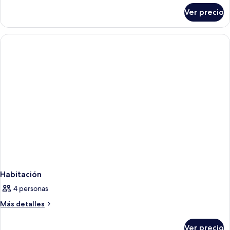
sobre
Ver precio
Habitación
Habitación
4 personas
Más
Más detalles
detalles
sobre
Ver precio