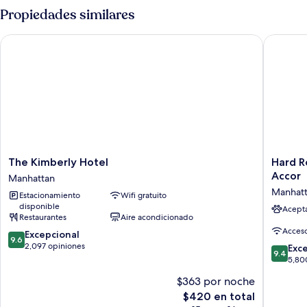
Propiedades similares
The Kimberly Hotel
Hard Roc
The
Hard
The Kimberly Hotel
Hard R
Kimberly
Rock
Accor
Manhattan
Hotel
Hotel
Manhat
Estacionamiento
Wifi gratuito
Manhattan
New
disponible
York
Acept
Restaurantes
Aire acondicionado
-
Acceso
9.6
Excepcional
Partner
9.6
de
2,097 opiniones
of
9.4
Exc
9.4
10,
ALL
de
5,80
Excepcional,
Accor
10,
$363 por noche
2,097
Manhatt
Excepcio
opiniones
El
$420 en total
5,800